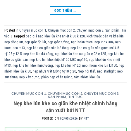
ĐỌC THÊM
→
Posted in
Chuyên mục con 1
,
Chuyên mục con 2
,
Chuyên mục con 3
,
Sản phẩm
,
Tin
tức
|
Tagged
báo giá nẹp khe lún khe nhiệt kl80 kl120
,
kích thước bản vẽ khe lún
,
nẹp đồng ntt
,
nẹp góc ốp lát
,
nẹp góc tường
,
nẹp hoàn thiện
,
nẹp inox 304
,
nẹp
inox jeca m13
,
nẹp khe co giãn sàn bê tông
,
nẹp khe co giãn sàn gạch ns14.5
ej125 yt12.5
,
nẹp khe lún đà nẵng
,
nẹp khe lún khe co giãn ej02 ej125
,
nẹp khe lún
khe co giãn sàn
,
nẹp khe lún khe nhiệt kl120 kl80 mp120
,
nẹp khe lún khe nhiệt
M13
,
nẹp khe lún khe nhiệt tường
,
nẹp khe lún kl120
,
nẹp nhôm khe lún kl150
,
nẹp
nhôm khe lún kl80
,
nẹp nhựa trát tường tg10 gl20
,
Nẹp nội thất
,
nẹp starlight
,
nẹp
sunshine
,
nẹp xây dựng
,
phào nẹp chân tường
,
tấm nhôm khe lún
CHUYÊN MỤC CON 1
,
CHUYÊN MỤC CON 2
,
CHUYÊN MỤC CON 3
,
SẢN PHẨM
,
TIN TỨC
Nẹp khe lún khe co giãn khe nhiệt chính hãng
sản xuất bởi NTT
POSTED ON
02/05/2026
BY
NTT