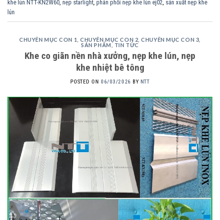
khe lún NTT-KN2W60
,
nẹp starlight
,
phân phối nẹp khe lún ej02
,
sản xuất nẹp khe
lún
CHUYÊN MỤC CON 1
,
CHUYÊN MỤC CON 2
,
CHUYÊN MỤC CON 3
,
SẢN PHẨM
,
TIN TỨC
Khe co giãn nền nhà xưởng, nẹp khe lún, nẹp
khe nhiệt bê tông
POSTED ON
06/03/2026
BY
NTT