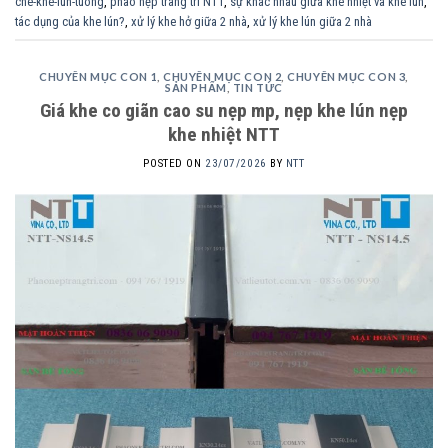
che-khe-lun-tuong
,
phào nẹp trang trí NTT
,
sự khác nhau giữa khe nhiệt và khe lún
,
tác dụng của khe lún?
,
xử lý khe hở giữa 2 nhà
,
xử lý khe lún giữa 2 nhà
CHUYÊN MỤC CON 1
,
CHUYÊN MỤC CON 2
,
CHUYÊN MỤC CON 3
,
SẢN PHẨM
,
TIN TỨC
Giá khe co giãn cao su nẹp mp, nẹp khe lún nẹp
khe nhiệt NTT
POSTED ON
23/07/2026
BY
NTT