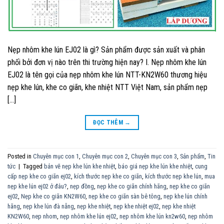
Nẹp nhôm khe lún EJ02 là gì? Sản phẩm được sản xuất và phân
phối bởi đơn vị nào trên thi trường hiện nay? I. Nẹp nhôm khe lún
EJ02 là tên gọi của nẹp nhôm khe lún NTT-KN2W60 thương hiệu
nẹp khe lún, khe co giãn, khe nhiệt NTT Việt Nam, sản phẩm nẹp
[…]
ĐỌC THÊM
→
Posted in
Chuyên mục con 1
,
Chuyên mục con 2
,
Chuyên mục con 3
,
Sản phẩm
,
Tin
tức
|
Tagged
bản vẽ nẹp khe lún khe nhiệt
,
báo giá nẹp khe lún khe nhiệt
,
cung
cấp nẹp khe co giãn ej02
,
kích thước nẹp khe co giãn
,
kích thước nẹp khe lún
,
mua
nẹp khe lún ej02 ở đâu?
,
nẹp đồng
,
nẹp khe co giãn chính hãng
,
nẹp khe co giãn
ej02
,
Nẹp khe co giãn KN2W60
,
nẹp khe co giãn sàn bê tông
,
nẹp khe lún chính
hãng
,
nẹp khe lún đà nẵng
,
nẹp khe nhiệt
,
nẹp khe nhiệt ej02
,
nẹp khe nhiệt
KN2W60
,
nep nhom
,
nẹp nhôm khe lún ej02
,
nẹp nhôm khe lún kn2w60
,
nẹp nhôm