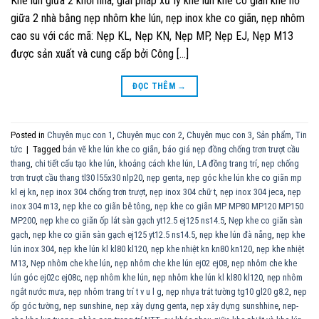
Khe lún giữa 2 khối nhà, giải pháp xử lý khe lún khe co giãn khe hở
giữa 2 nhà bằng nẹp nhôm khe lún, nẹp inox khe co giãn, nẹp nhôm
cao su với các mã: Nẹp KL, Nẹp KN, Nẹp MP, Nẹp EJ, Nẹp M13
được sản xuất và cung cấp bởi Công […]
ĐỌC THÊM
→
Posted in
Chuyên mục con 1
,
Chuyên mục con 2
,
Chuyên mục con 3
,
Sản phẩm
,
Tin
tức
|
Tagged
bản vẽ khe lún khe co giãn
,
báo giá nẹp đồng chống trơn trượt cầu
thang
,
chi tiết cấu tạo khe lún
,
khoảng cách khe lún
,
LA đồng trang trí
,
nẹp chống
trơn trượt cầu thang tl30 l55x30 nlp20
,
nẹp genta
,
nẹp góc khe lún khe co giãn mp
kl ej kn
,
nẹp inox 304 chống trơn trượt
,
nẹp inox 304 chữ t
,
nẹp inox 304 jeca
,
nẹp
inox 304 m13
,
nẹp khe co giãn bê tông
,
nẹp khe co giãn MP MP80 MP120 MP150
MP200
,
nẹp khe co giãn ốp lát sàn gạch yt12.5 ej125 ns14.5
,
Nẹp khe co giãn sàn
gạch
,
nẹp khe co giãn sàn gạch ej125 yt12.5 ns14.5
,
nẹp khe lún đà nẵng
,
nẹp khe
lún inox 304
,
nẹp khe lún kl kl80 kl120
,
nẹp khe nhiệt kn kn80 kn120
,
nẹp khe nhiệt
M13
,
Nẹp nhôm che khe lún
,
nẹp nhôm che khe lún ej02 ej08
,
nẹp nhôm che khe
lún góc ej02c ej08c
,
nẹp nhôm khe lún
,
nẹp nhôm khe lún kl kl80 kl120
,
nẹp nhôm
ngắt nước mưa
,
nẹp nhôm trang trí t v u l g
,
nẹp nhựa trát tường tg10 gl20 g8.2
,
nẹp
ốp góc tường
,
nẹp sunshine
,
nẹp xây dựng genta
,
nẹp xây dựng sunshhine
,
nep-