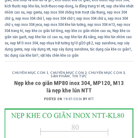
kích thước nẹp khe lún
,
kich-thuoc-nep-dong
,
la đồng trang trí ntt
,
nẹp che khe nhiệt
nhôm cao su
,
nẹp genta
,
nẹp inox 304 chống trơn trượt cầu thang
,
nẹp inox 304
chữ g
,
nẹp inox 304 chữ l
,
nẹp inox 304 chữ t
,
nẹp inox 304 chữ u
,
nẹp inox 304
chữ v
,
nẹp inox 304 jeca
,
nẹp inox 304 khe lún tường
,
nẹp inox 304 m13
,
nẹp inox
304 trang trí
,
nẹp khe co giãn bê tông
,
nẹp khe co giãn nhôm cao su
,
Nẹp khe co
giãn sàn gạch
,
nẹp khe lún có cao su
,
nẹp khe lún đà nẵng
,
nẹp khe lún nhôm cao
su
,
nẹp M13 inox 304
,
nẹp nhựa trát tường tg10 gl20 g8.2
,
nẹp sunshine
,
nẹp xây
dựng genta
,
nẹp xây dựng ntt
,
nẹp xây dựng sunshine
,
tác dụng của khe co giãn?
,
tác dụng của khe lún?
,
vật liệu chèn khe co giãn
CHUYÊN MỤC CON 1
,
CHUYÊN MỤC CON 2
,
CHUYÊN MỤC CON 3
,
SẢN PHẨM
,
TIN TỨC
Nẹp khe co giãn MP80 inox 304, MP120, M13
là nẹp khe lún NTT
POSTED ON
19/07/2026
BY
NTT