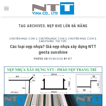
Skip
to
content
TAG ARCHIVES:
NẸP KHE LÚN ĐÀ NẴNG
CHUYÊN MỤC CON 1
,
CHUYÊN MỤC CON 2
,
CHUYÊN MỤC CON 3
,
SẢN PHẨM
,
TIN TỨC
Các loại nẹp nhựa? Giá nẹp nhựa xây dựng NTT
genta sunshine
POSTED ON
09/08/2026
BY
NTT