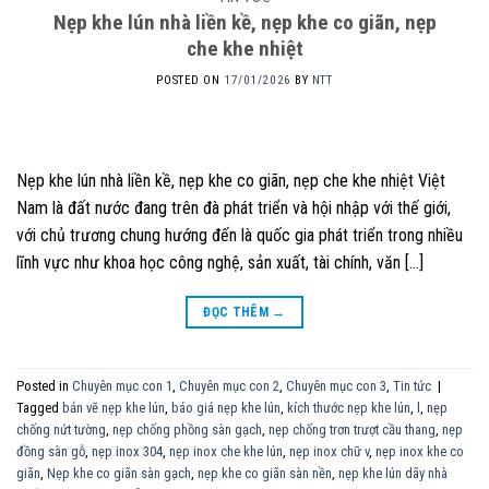
Nẹp khe lún nhà liền kề, nẹp khe co giãn, nẹp
che khe nhiệt
POSTED ON
17/01/2026
BY
NTT
Nẹp khe lún nhà liền kề, nẹp khe co giãn, nẹp che khe nhiệt Việt
Nam là đất nước đang trên đà phát triển và hội nhập với thế giới,
với chủ trương chung hướng đến là quốc gia phát triển trong nhiều
lĩnh vực như khoa học công nghệ, sản xuất, tài chính, văn […]
ĐỌC THÊM
→
Posted in
Chuyên mục con 1
,
Chuyên mục con 2
,
Chuyên mục con 3
,
Tin tức
|
Tagged
bản vẽ nẹp khe lún
,
báo giá nẹp khe lún
,
kích thước nẹp khe lún
,
l
,
nẹp
chống nứt tường
,
nẹp chống phồng sàn gạch
,
nẹp chống trơn trượt cầu thang
,
nẹp
đồng sàn gỗ
,
nẹp inox 304
,
nẹp inox che khe lún
,
nẹp inox chữ v
,
nẹp inox khe co
giãn
,
Nẹp khe co giãn sàn gạch
,
nẹp khe co giãn sàn nền
,
nẹp khe lún dãy nhà