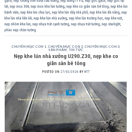
gạch
,
nẹp chống trơn trượt cầu thang
,
nẹp đồng t l v u
,
nẹp góc gạch
,
nẹp góc ốp
lát
,
nẹp inox 304
,
nẹp inox khe lún tường
,
nẹp khe co giãn sàn bê tông
,
nẹp khe lún
bệnh viện
,
nẹp khe lún chịu lực
,
nẹp khe lún dãy nhà phố
,
nẹp khe lún đà nẵng
,
nẹp
khe lún nhà liền kề
,
nẹp khe lún nhà xưởng
,
nẹp khe lún trường học
,
nẹp khe nứt
,
nẹp nhôm khe lún
,
nẹp nhựa trát cạnh tường
,
nẹp nhựa trát tường
,
nẹp starlight
,
phào nẹp chân tường
CHUYÊN MỤC CON 1
,
CHUYÊN MỤC CON 2
,
CHUYÊN MỤC CON 3
,
SẢN PHẨM
,
TIN TỨC
Nẹp khe lún nhà xưởng U290.Z30, nẹp khe co
giãn sàn bê tông
POSTED ON
27/02/2026
BY
NTT