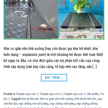
Khe co giãn nền nhà xưởng (hay còn được gọi khe hở nhiệt, khe
biến dạng – expansion joint) là một khoảng hở được tính toán thiết
kế ngay từ đầu, có chủ đích giữa các bộ phận kết cấu của công
trình xây dựng (sân bay cầu cảng, tổ hợp nhà cao tầng, sàn […]
ĐỌC THÊM
→
Posted in
Chuyên mục con 1
,
Chuyên mục con 2
,
Chuyên mục con 3
,
Sản phẩm
,
Tin
tức
|
Tagged
bản vẽ khe lún
,
khe co giãn nền nhà xưởng
,
kích thước khe lún
,
nẹp
che khe lún
,
nẹp chống nứt sứt tường
,
nẹp chống nứt tường
,
nẹp chống phồng