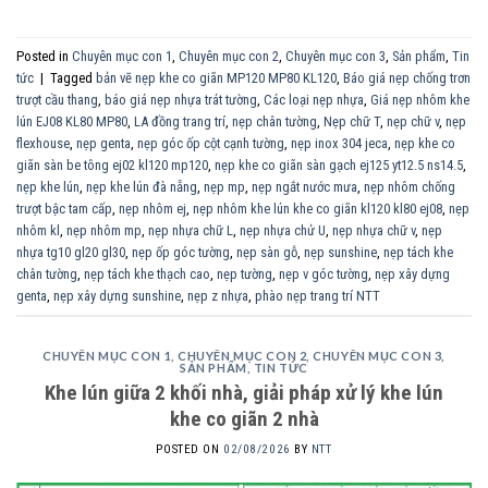
Posted in
Chuyên mục con 1
,
Chuyên mục con 2
,
Chuyên mục con 3
,
Sản phẩm
,
Tin
tức
|
Tagged
bản vẽ nẹp khe co giãn MP120 MP80 KL120
,
Báo giá nẹp chống trơn
trượt cầu thang
,
báo giá nẹp nhựa trát tường
,
Các loại nẹp nhựa
,
Giá nẹp nhôm khe
lún EJ08 KL80 MP80
,
LA đồng trang trí
,
nẹp chân tường
,
Nẹp chữ T
,
nẹp chữ v
,
nẹp
flexhouse
,
nẹp genta
,
nẹp góc ốp cột cạnh tường
,
nẹp inox 304 jeca
,
nẹp khe co
giãn sàn be tông ej02 kl120 mp120
,
nẹp khe co giãn sàn gạch ej125 yt12.5 ns14.5
,
nẹp khe lún
,
nẹp khe lún đà nẵng
,
nẹp mp
,
nẹp ngắt nước mưa
,
nẹp nhôm chống
trượt bậc tam cấp
,
nẹp nhôm ej
,
nẹp nhôm khe lún khe co giãn kl120 kl80 ej08
,
nẹp
nhôm kl
,
nẹp nhôm mp
,
nẹp nhựa chữ L
,
nẹp nhựa chử U
,
nẹp nhựa chữ v
,
nẹp
nhựa tg10 gl20 gl30
,
nẹp ốp góc tường
,
nẹp sàn gỗ
,
nẹp sunshine
,
nẹp tách khe
chân tường
,
nẹp tách khe thạch cao
,
nẹp tường
,
nẹp v góc tường
,
nẹp xây dựng
genta
,
nẹp xây dựng sunshine
,
nẹp z nhựa
,
phào nẹp trang trí NTT
CHUYÊN MỤC CON 1
,
CHUYÊN MỤC CON 2
,
CHUYÊN MỤC CON 3
,
SẢN PHẨM
,
TIN TỨC
Khe lún giữa 2 khối nhà, giải pháp xử lý khe lún
khe co giãn 2 nhà
POSTED ON
02/08/2026
BY
NTT