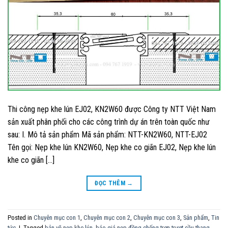
Thi công nẹp khe lún EJ02, KN2W60 được Công ty NTT Việt Nam
sản xuất phân phối cho các công trình dự án trên toàn quốc như
sau: I. Mô tả sản phẩm Mã sản phẩm: NTT-KN2W60, NTT-EJ02
Tên gọi: Nẹp khe lún KN2W60, Nẹp khe co giãn EJ02, Nẹp khe lún
khe co giãn […]
ĐỌC THÊM
→
Posted in
Chuyên mục con 1
,
Chuyên mục con 2
,
Chuyên mục con 3
,
Sản phẩm
,
Tin
tức
|
Tagged
bản vẽ nẹp khe lún
,
báo giá nẹp đồng chống trơn trượt cầu thang
,