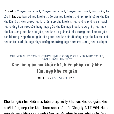
Posted in
Chuyên mục con 1
,
Chuyên mục con 2
,
Chuyên mục con 3
,
Sản phẩm
,
Tin
tức
|
Tagged
bản vẽ nẹp khe lún
,
báo giá nẹp khe lún
,
biện pháp thi công khe lún
,
khe lún là gì
,
kích thước nẹp khe lún
,
nẹp che khe lún
,
nẹp chống phồng sàn gạch
,
nẹp chống trơn trượt cầu thang
,
nẹp góc khe lún
,
nẹp inox khe co giãn
,
nẹp inox
khe lún tường
,
nẹp khe co giãn
,
nẹp khe co giãn mái nhà xưởng
,
nẹp khe co giãn
sàn bê tông
,
Nẹp khe co giãn sàn gạch
,
nẹp khe lún đà nẵng
,
nẹp khe lún mái nhà
,
nẹp nhôm starlight
,
nẹp nhựa chống nứt tường
,
nẹp nhựa trát tường
,
nẹp starlight
CHUYÊN MỤC CON 1
,
CHUYÊN MỤC CON 2
,
CHUYÊN MỤC CON 3
,
SẢN PHẨM
,
TIN TỨC
Khe lún giữa hai khối nhà, biện pháp xử lý khe
lún, nẹp khe co giãn
POSTED ON
24/12/2025
BY
NTT
Khe lún giữa hai khối nhà, biện pháp xử lý khe lún, khe co giãn, khe
nhiệt bằng nẹp che khe được sản xuất bởi Công ty NTT Việt Nam