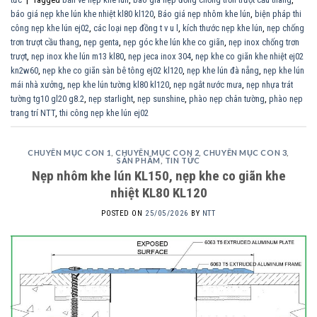
báo giá nẹp khe lún khe nhiệt kl80 kl120
,
Báo giá nẹp nhôm khe lún
,
biện pháp thi
công nẹp khe lún ej02
,
các loại nẹp đồng t v u l
,
kích thước nẹp khe lún
,
nẹp chống
trơn trượt cầu thang
,
nẹp genta
,
nẹp góc khe lún khe co giãn
,
nẹp inox chống trơn
trượt
,
nẹp inox khe lún m13 kl80
,
nẹp jeca inox 304
,
nẹp khe co giãn khe nhiệt ej02
kn2w60
,
nẹp khe co giãn sàn bê tông ej02 kl120
,
nẹp khe lún đà nẵng
,
nẹp khe lún
mái nhà xưởng
,
nẹp khe lún tường kl80 kl120
,
nẹp ngắt nước mưa
,
nẹp nhựa trát
tường tg10 gl20 g8.2
,
nẹp starlight
,
nẹp sunshine
,
phào nẹp chân tường
,
phào nẹp
trang trí NTT
,
thi công nẹp khe lún ej02
CHUYÊN MỤC CON 1
,
CHUYÊN MỤC CON 2
,
CHUYÊN MỤC CON 3
,
SẢN PHẨM
,
TIN TỨC
Nẹp nhôm khe lún KL150, nẹp khe co giãn khe
nhiệt KL80 KL120
POSTED ON
25/05/2026
BY
NTT