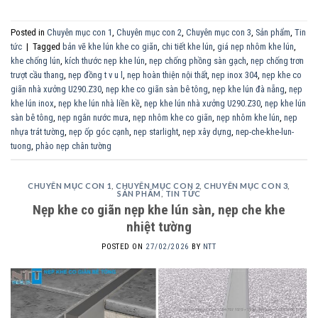
Posted in
Chuyên mục con 1
,
Chuyên mục con 2
,
Chuyên mục con 3
,
Sản phẩm
,
Tin
tức
|
Tagged
bản vẽ khe lún khe co giãn
,
chi tiết khe lún
,
giá nẹp nhôm khe lún
,
khe chống lún
,
kích thước nẹp khe lún
,
nẹp chống phồng sàn gạch
,
nẹp chống trơn
trượt cầu thang
,
nẹp đồng t v u l
,
nẹp hoàn thiện nội thất
,
nẹp inox 304
,
nẹp khe co
giãn nhà xưởng U290.Z30
,
nẹp khe co giãn sàn bê tông
,
nẹp khe lún đà nẵng
,
nẹp
khe lún inox
,
nẹp khe lún nhà liền kề
,
nẹp khe lún nhà xưởng U290.Z30
,
nẹp khe lún
sàn bê tông
,
nẹp ngắn nước mưa
,
nẹp nhôm khe co giãn
,
nẹp nhôm khe lún
,
nẹp
nhựa trát tường
,
nẹp ốp góc cạnh
,
nẹp starlight
,
nẹp xây dựng
,
nep-che-khe-lun-
tuong
,
phào nẹp chân tường
CHUYÊN MỤC CON 1
,
CHUYÊN MỤC CON 2
,
CHUYÊN MỤC CON 3
,
SẢN PHẨM
,
TIN TỨC
Nẹp khe co giãn nẹp khe lún sàn, nẹp che khe
nhiệt tường
POSTED ON
27/02/2026
BY
NTT