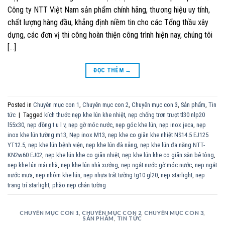
Công ty NTT Việt Nam sản phẩm chính hãng, thương hiệu uy tính,
chất lượng hàng đầu, khẳng định niềm tin cho các Tổng thầu xây
dựng, các đơn vị thi công hoàn thiện công trình hiện nay, chúng tôi
[…]
ĐỌC THÊM
→
Posted in
Chuyên mục con 1
,
Chuyên mục con 2
,
Chuyên mục con 3
,
Sản phẩm
,
Tin
tức
|
Tagged
kích thước nẹp khe lún khe nhiệt
,
nẹp chống trơn trượt tl30 nlp20
l55x30
,
nẹp đồng t u l v
,
nẹp gờ móc nước
,
nẹp góc khe lún
,
nẹp inox jeca
,
nẹp
inox khe lún tường m13
,
Nẹp inox M13
,
nẹp khe co giãn khe nhiệt NS14.5 EJ125
YT12.5
,
nẹp khe lún bệnh viện
,
nẹp khe lún đà nẵng
,
nẹp khe lún đa năng NTT-
KN2w60 EJ02
,
nẹp khe lún khe co giãn nhiệt
,
nẹp khe lún khe co giãn sàn bê tông
,
nẹp khe lún mái nhà
,
nẹp khe lún nhà xưởng
,
nẹp ngắt nước gờ móc nước
,
nẹp ngắt
nước mưa
,
nẹp nhôm khe lún
,
nẹp nhựa trát tường tg10 gl20
,
nẹp starlight
,
nẹp
trang trí starlight
,
phào nẹp chân tường
CHUYÊN MỤC CON 1
,
CHUYÊN MỤC CON 2
,
CHUYÊN MỤC CON 3
,
SẢN PHẨM
,
TIN TỨC