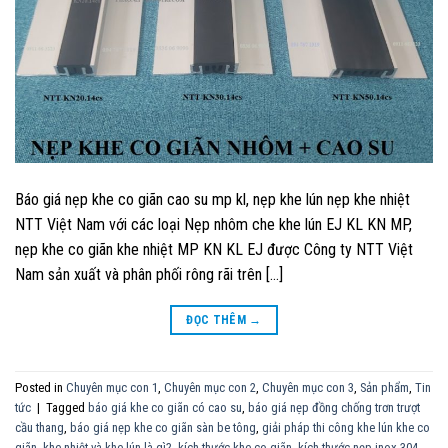
Báo giá nẹp khe co giãn cao su mp kl, nẹp khe lún nẹp khe nhiệt
NTT Việt Nam với các loại Nẹp nhôm che khe lún EJ KL KN MP,
nẹp khe co giãn khe nhiệt MP KN KL EJ được Công ty NTT Việt
Nam sản xuất và phân phối rông rãi trên […]
ĐỌC THÊM
→
Posted in
Chuyên mục con 1
,
Chuyên mục con 2
,
Chuyên mục con 3
,
Sản phẩm
,
Tin
tức
|
Tagged
báo giá khe co giãn có cao su
,
báo giá nẹp đồng chống trơn trượt
cầu thang
,
báo giá nẹp khe co giãn sàn be tông
,
giải pháp thi công khe lún khe co
giãn
,
khe nhiệt và khe lún là gì?
,
kích thước khe co giãn
,
kích thước nẹp inox 304
,