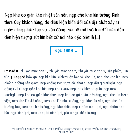
Nẹp khe co giãn khe nhiệt sàn nền, nẹp che khe lún tường Kính
thưa Quý khách hàng, do điều kiện biến đổi của địa chất xảy ra
ngày càng phức tạp sự vận động của bề mặt vỏ trái đất nên dẫn
đến hiện tượng sút lún bất cứ nơi nào đặc biệt là […]
ĐỌC THÊM
→
Posted in
Chuyên mục con 1
,
Chuyên mục con 2
,
Chuyên mục con 3
,
Sản phẩm
,
Tin
tức
|
Tagged
báo giá nẹp khe lún
,
kích thước bản vẽ khe lún
,
nẹp che khe lún
,
nẹp
chống phồng sàn gạch
,
nẹp chống trơn trượt cầu thang
,
nẹp đồng starlight
,
nẹp
đồng t v l u
,
nẹp góc khe lún
,
nẹp ijnox 304
,
nẹp inox khe co giãn
,
nẹp inox
starlight
,
nẹp khe co giãn khe nhiệt
,
nẹp khe co giãn sàn bê tông
,
nẹp khe lún bệnh
viện
,
nẹp khe lún đà nẵng
,
nẹp khe lún nhà xưởng
,
nẹp khe lún sàn
,
nẹp khe lún
trường học
,
nẹp khe lún tường
,
nẹp khe nhiệt
,
nẹp n hôm starlight
,
nẹp nhôm khe
lún
,
nẹp starlight
,
nẹp trang trí starlight
,
phào nẹp chân tường
CHUYÊN MỤC CON 1
,
CHUYÊN MỤC CON 2
,
CHUYÊN MỤC CON 3
,
TIN TỨC