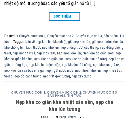
nhiệt độ môi trường hoặc các yếu tố giản nở từ […]
ĐỌC THÊM
→
Posted in
Chuyên mục con 1
,
Chuyên mục con 2
,
Chuyên mục con 3
,
Sản phẩm
,
Tin
tức
|
Tagged
bản vẽ nẹp khe lún khe nhiệt
,
giá nẹp khe lún
,
giá nẹp nhôm khe lún
,
khe chống lún
,
kích thước nẹp khe lún
,
nẹp chống trượt cầu thang
,
nẹp đồng chống
trượt
,
nẹp đồng t v u l
,
nẹp inox 304
,
nẹp inox khe lún
,
Nẹp khe co giãn inox
,
nẹp
khe co giãn khe lún
,
nẹp khe co giãn sàn
,
nẹp khe co giãn sàn bê tông
,
nẹp khe co
giãn trường học
,
nẹp khe lún bệnh viện
,
nẹp khe lún đà nẵng
,
nẹp khe lún giá rẻ
,
nẹp khe lún sân bay nhà ga
,
nẹp ngắt nước mưa
,
nẹp nhôm khe lún
,
nẹp nhựa trát
tường
,
nẹp ốp cạnh tường
,
nẹp trát góc tường
,
nẹp xây dựng
CHUYÊN MỤC CON 1
,
CHUYÊN MỤC CON 2
,
CHUYÊN MỤC CON 3
,
SẢN PHẨM
,
TIN TỨC
Nẹp khe co giãn khe nhiệt sàn nền, nẹp che
khe lún tường
POSTED ON
26/01/2026
BY
NTT