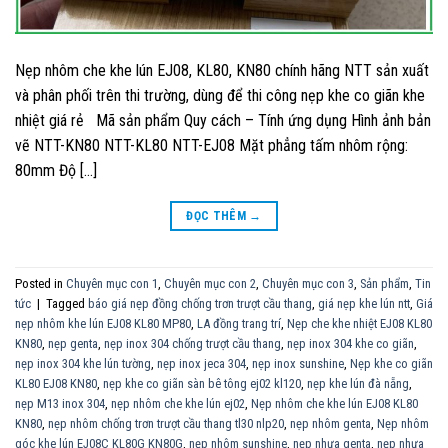
Nẹp nhôm che khe lún EJ08, KL80, KN80 chính hãng NTT sản xuất
và phân phối trên thi trường, dùng để thi công nẹp khe co giãn khe
nhiệt giá rẻ Mã sản phẩm Quy cách – Tính ứng dụng Hình ảnh bản
vẽ NTT-KN80 NTT-KL80 NTT-EJ08 Mặt phẳng tấm nhôm rộng:
80mm Độ […]
ĐỌC THÊM
→
Posted in
Chuyên mục con 1
,
Chuyên mục con 2
,
Chuyên mục con 3
,
Sản phẩm
,
Tin
tức
|
Tagged
báo giá nẹp đồng chống trơn trượt cầu thang
,
giá nẹp khe lún ntt
,
Giá
nẹp nhôm khe lún EJ08 KL80 MP80
,
LA đồng trang trí
,
Nẹp che khe nhiệt EJ08 KL80
KN80
,
nẹp genta
,
nẹp inox 304 chống trượt cầu thang
,
nẹp inox 304 khe co giãn
,
nẹp inox 304 khe lún tường
,
nẹp inox jeca 304
,
nẹp inox sunshine
,
Nẹp khe co giãn
KL80 EJ08 KN80
,
nẹp khe co giãn sàn bê tông ej02 kl120
,
nẹp khe lún đà nẵng
,
nẹp M13 inox 304
,
nẹp nhôm che khe lún ej02
,
Nẹp nhôm che khe lún EJ08 KL80
KN80
,
nẹp nhôm chống trơn trượt cầu thang tl30 nlp20
,
nẹp nhôm genta
,
Nẹp nhôm
góc khe lún EJ08C KL80G KN80G
,
nẹp nhôm sunshine
,
nẹp nhựa genta
,
nẹp nhựa