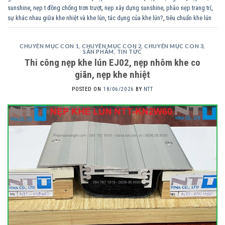
sunshine
,
nẹp t đồng chống trơn trượt
,
nẹp xây dựng sunshine
,
phào nẹp trang trí
,
sự khác nhau giữa khe nhiệt và khe lún
,
tác dụng của khe lún?
,
tiêu chuẩn khe lún
CHUYÊN MỤC CON 1
,
CHUYÊN MỤC CON 2
,
CHUYÊN MỤC CON 3
,
SẢN PHẨM
,
TIN TỨC
Thi công nẹp khe lún EJ02, nẹp nhôm khe co
giãn, nẹp khe nhiệt
POSTED ON
18/06/2026
BY
NTT