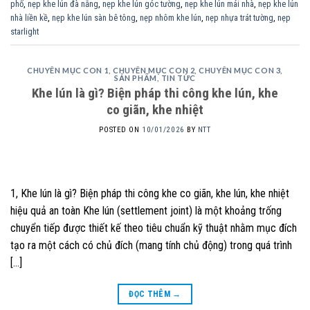
phố
,
nẹp khe lún đà nẵng
,
nẹp khe lún góc tường
,
nẹp khe lún mái nhà
,
nẹp khe lún
nhà liền kề
,
nẹp khe lún sàn bê tông
,
nẹp nhôm khe lún
,
nẹp nhựa trát tường
,
nẹp
starlight
CHUYÊN MỤC CON 1
,
CHUYÊN MỤC CON 2
,
CHUYÊN MỤC CON 3
,
SẢN PHẨM
,
TIN TỨC
Khe lún là gì? Biện pháp thi công khe lún, khe
co giãn, khe nhiệt
POSTED ON
10/01/2026
BY
NTT
1, Khe lún là gì? Biện pháp thi công khe co giãn, khe lún, khe nhiệt
hiệu quả an toàn Khe lún (settlement joint) là một khoảng trống
chuyển tiếp được thiết kế theo tiêu chuẩn kỹ thuật nhằm mục đích
tạo ra một cách có chủ đích (mang tính chủ động) trong quá trình
[…]
ĐỌC THÊM
→