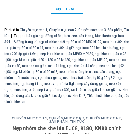
ĐỌC THÊM
→
Posted in
Chuyên mục con 1
,
Chuyên mục con 2
,
Chuyên mục con 3
,
Sản phẩm
,
Tin
tức
|
Tagged
báo giá nẹp đồng chống trơn trượt cầu thang
,
kích thước nẹp inox
304
,
LA đồng trang trí
,
nẹp che khe nhiệt mp80 mp120 kl80 kl120
,
nẹp inox 304 khe
co giãn mp80 mp120 m13
,
nẹp inox 304 là gì?
,
nẹp inox 304 len chân tường
,
nẹp
inox 304 ốp góc tường
,
nẹp inox khe co giãn MP80 MP120
,
nẹp khe co giãn ej02
ej08
,
nẹp khe co giãn kl80 kl120 ej08 kn120
,
nẹp khe co giãn MP120
,
nẹp khe co
giãn mp80
,
nẹp khe co giãn sàn bê tông
,
nẹp khe lún đà nẵng
,
nẹp khe lún ej02
ej08
,
nẹp khe lún mp80 mp120 m13
,
nẹp nhôm chống trơn trượt cầu thang
,
nẹp
nhôm ngắt nước mưa
,
nẹp nhựa genta
,
nẹp nhựa trát tường tg10 gl20 g8.2
,
nẹp
sunshine
,
nẹp trang trí ntt
,
nẹp trang trí starlight
,
nẹp xây dựng genta
,
nẹp xây
dựng sunshine
,
phào nẹp trang trí inox 304
,
sự khác nhau giữa khe co giãn và khe
lún
,
tác dụng của khe co giãn?
,
tác dụng của khe lún?
,
Tiêu chuẩn khe co giãn
,
tiêu
chuẩn khe lún
CHUYÊN MỤC CON 1
,
CHUYÊN MỤC CON 2
,
CHUYÊN MỤC CON 3
,
SẢN PHẨM
,
TIN TỨC
Nẹp nhôm che khe lún EJ08, KL80, KN80 chính