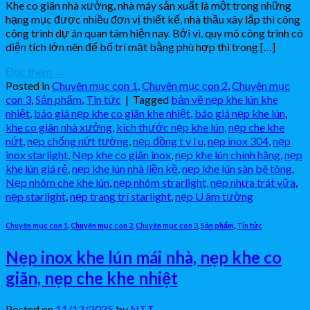
Khe co giãn nhà xưởng, nhà máy sản xuất là một trong những
hạng mục được nhiều đơn vị thiết kế, nhà thầu xây lắp thi công
công trình dự án quan tâm hiện nay. Bởi vì, quy mô công trình có
diện tích lớn nên để bố trí mặt bằng phù hợp thì trong […]
Đọc thêm
→
Posted in
Chuyên mục con 1
,
Chuyên mục con 2
,
Chuyên mục
con 3
,
Sản phẩm
,
Tin tức
|
Tagged
bản vẽ nẹp khe lún khe
nhiệt
,
báo giá nẹp khe co giãn khe nhiệt
,
báo giá nẹp khe lún
,
khe co giãn nhà xưởng
,
kích thước nẹp khe lún
,
nẹp che khe
nứt
,
nẹp chống nứt tường
,
nẹp đồng t v l u
,
nẹp inox 304
,
nẹp
inox starlight
,
Nẹp khe co giãn inox
,
nẹp khe lún chính hãng
,
nẹp
khe lún giá rẻ
,
nẹp khe lún nhà liền kề
,
nẹp khe lún sàn bê tông
,
Nẹp nhôm che khe lún
,
nẹp nhôm strarlight
,
nẹp nhựa trát vữa
,
nẹp starlight
,
nẹp trang trí starlight
,
nẹp U âm tường
Chuyên mục con 1
,
Chuyên mục con 2
,
Chuyên mục con 3
,
Sản phẩm
,
Tin tức
Nẹp inox khe lún mái nhà, nẹp khe co
giãn, nẹp che khe nhiệt
Posted on
11/12/2025
by
NTT