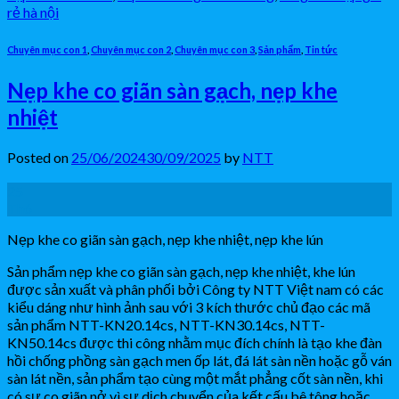
rẻ hà nội
Chuyên mục con 1
,
Chuyên mục con 2
,
Chuyên mục con 3
,
Sản phẩm
,
Tin tức
Nẹp khe co giãn sàn gạch, nẹp khe
nhiệt
Posted on
25/06/2024
30/09/2025
by
NTT
25
Th6
Nẹp khe co giãn sàn gạch, nẹp khe nhiệt, nẹp khe lún
Sản phẩm nẹp khe co giãn sàn gạch, nẹp khe nhiệt, khe lún
được sản xuất và phân phối bởi Công ty NTT Việt nam có các
kiểu dáng như hình ảnh sau với 3 kích thước chủ đạo các mã
sản phẩm NTT-KN20.14cs, NTT-KN30.14cs, NTT-
KN50.14cs được thi công nhằm mục đích chính là tạo khe đàn
hồi chống phồng sàn gạch men ốp lát, đá lát sàn nền hoặc gỗ ván
sàn lát nền, sản phẩm tạo cùng một mắt phẳng cốt sàn nền, khi
có sự co giãn nở vì sự dịch chuyển của kết cấu bê tông hoặc