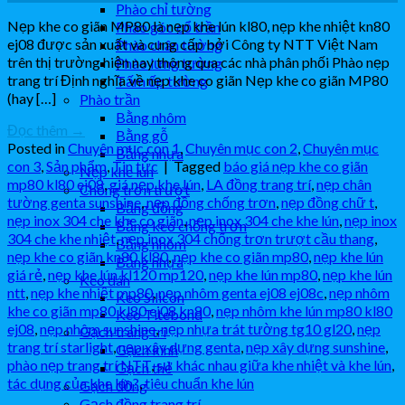
Phào chỉ tường
Nẹp khe co giãn MP80 là nẹp khe lún kl80, nẹp khe nhiệt kn80
Phào góc cổ trần
ej08 được sản xuất và cung cấp bởi Công ty NTT Việt Nam
Phào chân tường
trên thị trường hiện nay thông qua các nhà phân phối Phào nẹp
Phào lưng tường
trang trí Định nghĩa về nẹp khe co giãn Nẹp khe co giãn MP80
Tấm ốp tường
(hay […]
Phào trần
Bằng nhôm
Đọc thêm
→
Bằng gỗ
Posted in
Chuyên mục con 1
,
Chuyên mục con 2
,
Chuyên mục
Bằng nhựa
con 3
,
Sản phẩm
,
Tin tức
|
Tagged
báo giá nẹp khe co giãn
Nẹp khe lún
mp80 kl80 ej08
,
giá nẹp khe lún
,
LA đồng trang trí
,
nẹp chân
Chống trơn trượt
tường genta sunshine
,
nẹp đồng chống trơn
,
nẹp đồng chữ t
,
Bằng đồng
nẹp inox 304 che khe co giãn
,
nẹp inox 304 che khe lún
,
nẹp inox
Bằng keo chống trơn
304 che khe nhiệt
,
nẹp inox 304 chống trơn trượt cầu thang
,
Bằng nhôm
nẹp khe co giãn kn80 kl80
,
nẹp khe co giãn mp80
,
nẹp khe lún
Bằng nhựa
giá rẻ
,
nẹp khe lún kl120 mp120
,
nẹp khe lún mp80
,
nẹp khe lún
Keo dán
ntt
,
nẹp khe nhiệt mp80
,
nẹp nhôm genta ej08 ej08c
,
nẹp nhôm
Keo Silicon
khe co giãn mp80 kl80 ej08 kn80
,
nẹp nhôm khe lún mp80 kl80
Keo Titebond
ej08
,
nẹp nhôm sunshine
,
nẹp nhựa trát tường tg10 gl20
,
nẹp
Gạch trang trí
trang trí starlight
,
nẹp xây dựng genta
,
nẹp xây dựng sunshine
,
Gạch kính
phào nẹp trang trí NTT
,
sự khác nhau giữa khe nhiệt và khe lún
,
Gạch thẻ
tác dụng của khe lún?
,
tiêu chuẩn khe lún
Gạch đồng
Gạch đồng trang trí