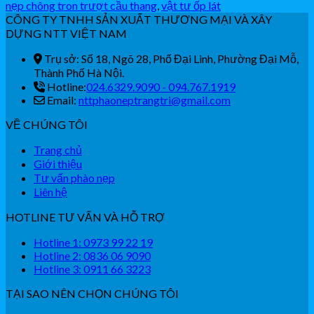
nẹp chông tron trượt cầu thang
,
vật tư ốp lát
CÔNG TY TNHH SẢN XUẤT THƯƠNG MẠI VÀ XÂY
DỰNG NTT VIỆT NAM
Trụ sở: Số 18, Ngõ 28, Phố Đại Linh, Phường Đại Mỗ,
Thành Phố Hà Nội.
Hotline:
024.6329.9090 - 094.767.1919
Email:
nttphaoneptrangtri@gmail.com
VỀ CHÚNG TÔI
Trang chủ
Giới thiệu
Tư vấn phào nẹp
Liên hệ
HOTLINE TƯ VẤN VÀ HỖ TRỢ
Hotline 1: 0973 99 22 19
Hotline 2: 0836 06 9090
Hotline 3: 0911 66 3223
TẠI SAO NÊN CHỌN CHÚNG TÔI