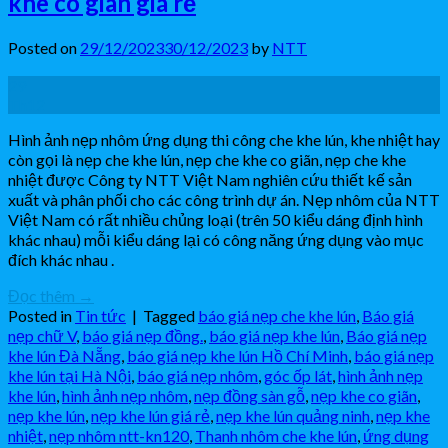
khe co giãn giá rẻ
Posted on
29/12/2023
30/12/2023
by
NTT
29
Th12
Hình ảnh nẹp nhôm ứng dụng thi công che khe lún, khe nhiệt hay
còn gọi là nẹp che khe lún, nẹp che khe co giãn, nẹp che khe
nhiệt được Công ty NTT Việt Nam nghiên cứu thiết kế sản
xuất và phân phối cho các công trình dự án. Nẹp nhôm của NTT
Việt Nam có rất nhiều chủng loại (trên 50 kiểu dáng định hình
khác nhau) mỗi kiểu dáng lại có công năng ứng dụng vào mục
đích khác nhau .
Đọc thêm
→
Posted in
Tin tức
|
Tagged
báo giá nẹp che khe lún
,
Báo giá
nẹp chữ V
,
báo giá nẹp đồng.
,
báo giá nẹp khe lún
,
Báo giá nẹp
khe lún Đà Nẵng
,
báo giá nẹp khe lún Hồ Chí Minh
,
báo giá nẹp
khe lún tại Hà Nội
,
báo giá nẹp nhôm
,
góc ốp lát
,
hình ảnh nẹp
khe lún
,
hình ảnh nẹp nhôm
,
nẹp đồng sàn gỗ
,
nẹp khe co giãn
,
nẹp khe lún
,
nẹp khe lún giá rẻ
,
nẹp khe lún quảng ninh
,
nẹp khe
nhiệt
,
nẹp nhôm ntt-kn120
,
Thanh nhôm che khe lún
,
ứng dụng