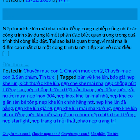
11
Th12
Nẹp inox khe lún mái nhà, mái xưởng công nghiệp cũng như các
công trình xây dựng là một phần đặc biệt quan trọng trong quá
trình thi công lắp đặt. Tại sao lại là quan trọng, vì mái nhà là
điểm cao nhất của một công trình là nơi tiếp xúc với các điều
[…]
Đọc thêm
→
Posted in
Chuyên mục con 1
,
Chuyên mục con 2
,
Chuyên mục
con 3
,
Sản phẩm
,
Tin tức
|
Tagged
bản vẽ khe lún
,
báo giá nẹp
khe lún
,
kích thước khe lún
,
nẹp che khe mái nhà
,
nẹp chống nứt
tường sàn
,
nẹp chống trơn trượt cầu thang
,
nẹp đồng
,
nẹp gắt
nước mưa
,
nẹp inox 304
,
nẹp inox khe lún mái nhà
,
nẹp khe co
giãn sàn bê tông
,
nẹp khe lún chính hãng ntt
,
nẹp khe lún đà
nẵng
,
nẹp khe lún giá rẻ
,
nẹp khe lún mái nhà xưởng
,
nẹp khe lún
nhà xưởng
,
nẹp khe nối sàn gỗ
,
nep nhom
,
nẹp nhựa trát tường
,
nẹp starlight
,
nẹp trang trí nội thất
,
phào nẹp trang trí
Chuyên mục con 1
,
Chuyên mục con 2
,
Chuyên mục con 3
,
Sản phẩm
,
Tin tức