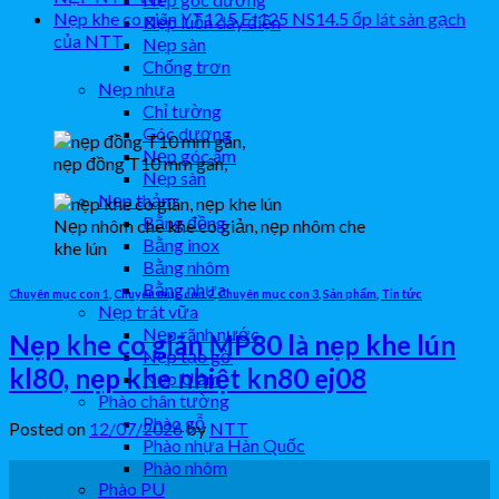
Nẹp khe co giãn YT12.5 EJ125 NS14.5 ốp lát sàn gạch
Nẹp luồn dây điện
của NTT
Nẹp sàn
Chống trơn
Nẹp nhựa
Chỉ tường
Góc dương
Nẹp góc âm
nẹp đồng T10 mm gân,
Nẹp sàn
Nẹp thảm
Bằng đồng
Nẹp nhôm che khe co giản, nẹp nhôm che
Bằng inox
khe lún
Bằng nhôm
Bằng nhựa
Chuyên mục con 1
,
Chuyên mục con 2
,
Chuyên mục con 3
,
Sản phẩm
,
Tin tức
Nẹp trát vữa
Nẹp rãnh nước
Nẹp khe co giãn MP80 là nẹp khe lún
Nẹp tạo gờ
kl80, nẹp khe nhiệt kn80 ej08
Nẹp U âm
Phào chân tường
Phào gỗ
Posted on
12/07/2026
by
NTT
Phào nhựa Hàn Quốc
Phào nhôm
12
Phào PU
Th7