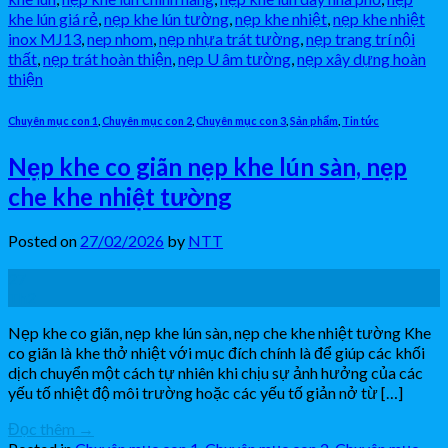
khe lún giá rẻ
,
nẹp khe lún tường
,
nẹp khe nhiệt
,
nẹp khe nhiệt
inox MJ13
,
nep nhom
,
nẹp nhựa trát tường
,
nẹp trang trí nội
thất
,
nẹp trát hoàn thiện
,
nẹp U âm tường
,
nẹp xây dựng hoàn
thiện
Chuyên mục con 1
,
Chuyên mục con 2
,
Chuyên mục con 3
,
Sản phẩm
,
Tin tức
Nẹp khe co giãn nẹp khe lún sàn, nẹp
che khe nhiệt tường
Posted on
27/02/2026
by
NTT
27
Th2
Nẹp khe co giãn, nẹp khe lún sàn, nẹp che khe nhiệt tường Khe
co giãn là khe thở nhiệt với mục đích chính là để giúp các khối
dịch chuyển một cách tự nhiên khi chịu sự ảnh hưởng của các
yếu tố nhiệt độ môi trường hoặc các yếu tố giản nở từ […]
Đọc thêm
→