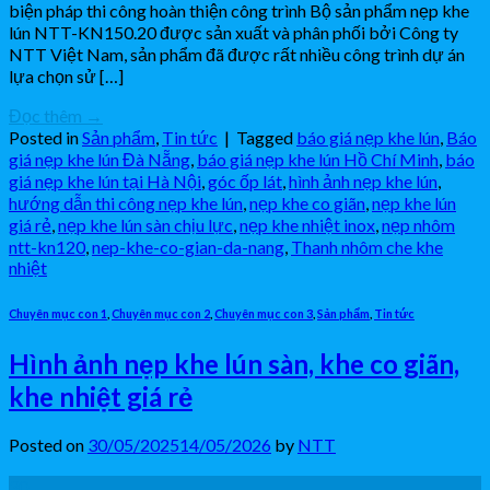
biện pháp thi công hoàn thiện công trình Bộ sản phẩm nẹp khe
lún NTT-KN150.20 được sản xuất và phân phối bởi Công ty
NTT Việt Nam, sản phẩm đã được rất nhiều công trình dự án
lựa chọn sử […]
Đọc thêm
→
Posted in
Sản phẩm
,
Tin tức
|
Tagged
báo giá nẹp khe lún
,
Báo
giá nẹp khe lún Đà Nẵng
,
báo giá nẹp khe lún Hồ Chí Minh
,
báo
giá nẹp khe lún tại Hà Nội
,
góc ốp lát
,
hình ảnh nẹp khe lún
,
hướng dẫn thi công nẹp khe lún
,
nẹp khe co giãn
,
nẹp khe lún
giá rẻ
,
nẹp khe lún sàn chịu lực
,
nẹp khe nhiệt inox
,
nẹp nhôm
ntt-kn120
,
nep-khe-co-gian-da-nang
,
Thanh nhôm che khe
nhiệt
Chuyên mục con 1
,
Chuyên mục con 2
,
Chuyên mục con 3
,
Sản phẩm
,
Tin tức
Hình ảnh nẹp khe lún sàn, khe co giãn,
khe nhiệt giá rẻ
Posted on
30/05/2025
14/05/2026
by
NTT
30