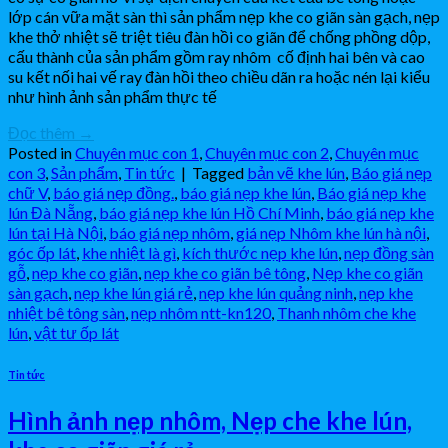
lớp cán vữa mặt sàn thì sản phẩm nẹp khe co giãn sàn gạch, nẹp
khe thở nhiệt sẽ triệt tiêu đàn hồi co giãn để chống phồng dộp,
cấu thành của sản phẩm gồm ray nhôm cố định hai bên và cao
su kết nối hai vế ray đàn hồi theo chiều dãn ra hoặc nén lại kiểu
như hình ảnh sản phẩm thực tế
Đọc thêm
→
Posted in
Chuyên mục con 1
,
Chuyên mục con 2
,
Chuyên mục
con 3
,
Sản phẩm
,
Tin tức
|
Tagged
bản vẽ khe lún
,
Báo giá nẹp
chữ V
,
báo giá nẹp đồng.
,
báo giá nẹp khe lún
,
Báo giá nẹp khe
lún Đà Nẵng
,
báo giá nẹp khe lún Hồ Chí Minh
,
báo giá nẹp khe
lún tại Hà Nội
,
báo giá nẹp nhôm
,
giá nẹp Nhôm khe lún hà nội
,
góc ốp lát
,
khe nhiệt là gì
,
kích thước nẹp khe lún
,
nẹp đồng sàn
gỗ
,
nẹp khe co giãn
,
nẹp khe co giãn bê tông
,
Nẹp khe co giãn
sàn gạch
,
nẹp khe lún giá rẻ
,
nẹp khe lún quảng ninh
,
nẹp khe
nhiệt bê tông sàn
,
nẹp nhôm ntt-kn120
,
Thanh nhôm che khe
lún
,
vật tư ốp lát
Tin tức
Hình ảnh nẹp nhôm, Nẹp che khe lún,