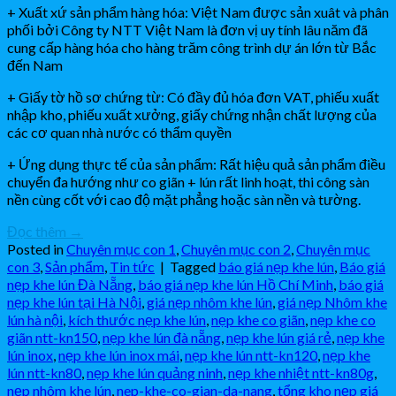
+ Xuất xứ sản phẩm hàng hóa: Việt Nam được sản xuât và phân
phối bởi Công ty NTT Việt Nam là đơn vị uy tính lâu năm đã
cung cấp hàng hóa cho hàng trăm công trình dự án lớn từ Bắc
đến Nam
+ Giấy tờ hồ sơ chứng từ: Có đầy đủ hóa đơn VAT, phiếu xuất
nhập kho, phiếu xuất xưởng, giấy chứng nhận chất lượng của
các cơ quan nhà nước có thẩm quyền
+ Ứng dụng thực tế của sản phẩm: Rất hiệu quả sản phẩm điều
chuyển đa hướng như co giãn + lún rất linh hoạt, thi công sàn
nền cùng cốt với cao độ mặt phẳng hoặc sàn nền và tường.
Đọc thêm
→
Posted in
Chuyên mục con 1
,
Chuyên mục con 2
,
Chuyên mục
con 3
,
Sản phẩm
,
Tin tức
|
Tagged
báo giá nẹp khe lún
,
Báo giá
nẹp khe lún Đà Nẵng
,
báo giá nẹp khe lún Hồ Chí Minh
,
báo giá
nẹp khe lún tại Hà Nội
,
giá nẹp nhôm khe lún
,
giá nẹp Nhôm khe
lún hà nội
,
kích thước nẹp khe lún
,
nẹp khe co giãn
,
nẹp khe co
giãn ntt-kn150
,
nẹp khe lún đà nẵng
,
nẹp khe lún giá rẻ
,
nẹp khe
lún inox
,
nẹp khe lún inox mái
,
nẹp khe lún ntt-kn120
,
nẹp khe
lún ntt-kn80
,
nẹp khe lún quảng ninh
,
nẹp khe nhiệt ntt-kn80g
,
nẹp nhôm khe lún
,
nep-khe-co-gian-da-nang
,
tổng kho nẹp giá