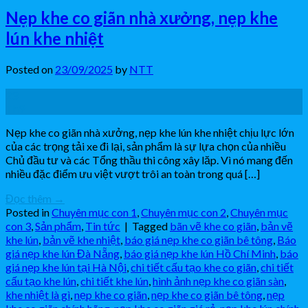
Nẹp khe co giãn nhà xưởng, nẹp khe
lún khe nhiệt
Posted on
23/09/2025
by
NTT
23
Th9
Nẹp khe co giãn nhà xưởng, nẹp khe lún khe nhiệt chịu lực lớn
của các trọng tải xe đi lại, sản phẩm là sự lựa chọn của nhiều
Chủ đầu tư và các Tổng thầu thi công xây lăp. Vì nó mang đến
nhiều đặc điểm ưu việt vượt trôi an toàn trong quá […]
Đọc thêm
→
Posted in
Chuyên mục con 1
,
Chuyên mục con 2
,
Chuyên mục
con 3
,
Sản phẩm
,
Tin tức
|
Tagged
bãn vẽ khe co giãn
,
bản vẽ
khe lún
,
bản vẽ khe nhiệt
,
báo giá nẹp khe co giãn bê tông
,
Báo
giá nẹp khe lún Đà Nẵng
,
báo giá nẹp khe lún Hồ Chí Minh
,
báo
giá nẹp khe lún tại Hà Nội
,
chi tiết cấu tạo khe co giãn
,
chi tiết
cấu tạo khe lún
,
chi tiết khe lún
,
hình ảnh nẹp khe co giãn sàn
,
khe nhiệt là gì
,
nẹp khe co giãn
,
nẹp khe co giãn bê tông
,
nẹp