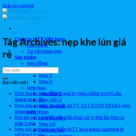
Skip to content
Công ty NTT Việt Nam
Tag Archives:
nẹp khe lún giá
Giới thiệu
Tư vấn phào nẹp
rẻ
Sản phẩm
Nẹp đồng
Nẹp L
Nẹp T
Nẹp V
Bài viết mới
Nẹp inox
Kích thước nẹp đồng trang trí, nẹp chống trượt cầu
Nẹp chữ C
thang tam cấp
Nẹp chữ U
Nẹp khe co giãn gạch ốp lát YT-12.5 EJ125 NS14.5, nẹp
Nẹp đa cạnh
khe lún ntt
Nẹp nhôm
Khe lún giữa 2 khối nhà, giải pháp xử lý khe lún khe co
Nẹp bo viền
giãn 2 nhà
Nẹp chỉ
Nẹp xây dựng hoàn thiện NTT jeca genta sunshine là
Nẹp góc âm
NẸP NTT VN
Nẹp góc dương