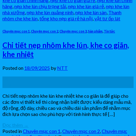
khe co giãn chính hãng
,
nẹp khe co giãn giá rẻ
,
nẹp khe lún chính
hãng
,
nẹp khe lún chịu trọng tải
,
nẹp khe lún giá rẻ
,
nẹp khe lún
nhà xưởng
,
nẹp khe lún quảng ninh
,
nẹp khe lún sàn
,
Thanh
nhôm che khe lún
,
tổng kho nẹp giá rẻ hà nội
,
vật tư ốp lát
Chuyên mục con 1
,
Chuyên mục con 2
,
Chuyên mục con 3
,
Sản phẩm
,
Tin tức
Chi tiết nẹp nhôm khe lún, khe co giãn,
khe nhiệt
Posted on
18/09/2025
by
NTT
18
Th9
Chi tiết nẹp nhôm khe lún khe nhiệt khe co giãn là để giúp cho
các đơn vị thiết kế thi công nhận biết được kiểu dáng mẫu mã,
độ rộng, độ dày, chiều cao và chiều dài sản phẩm để nhằm mục
đích lựa chọn sao cho phù hợp với tình hình thực tế […]
Đọc thêm
→
Posted in
Chuyên mục con 1
,
Chuyên mục con 2
,
Chuyên mục