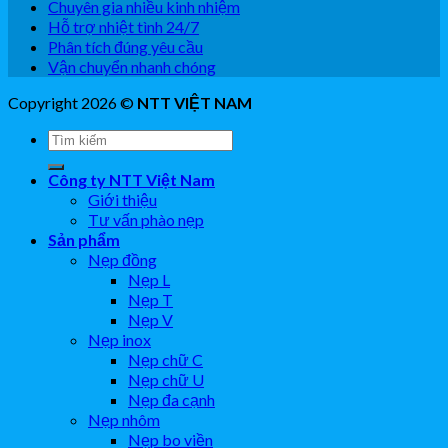
Chuyên gia nhiều kinh nhiệm
Hỗ trợ nhiệt tình 24/7
Phân tích đúng yêu cầu
Vận chuyển nhanh chóng
Copyright 2026 ©
NTT VIỆT NAM
Công ty NTT Việt Nam
Giới thiệu
Tư vấn phào nẹp
Sản phẩm
Nẹp đồng
Nẹp L
Nẹp T
Nẹp V
Nẹp inox
Nẹp chữ C
Nẹp chữ U
Nẹp đa cạnh
Nẹp nhôm
Nẹp bo viền