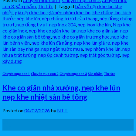
Posted in
Chuyên mục con 1
,
Chuyên mục con 2
,
Chuyên mục
con 3
,
Sản phẩm
,
Tin tức
|
Tagged
bản vẽ nẹp khe lún khe
nhiệt
,
giá nẹp khe lún
,
giá nẹp nhôm khe lún
,
khe chống lún
,
kích
thước nẹp khe lún
,
nẹp chống trượt cầu thang
,
nẹp đồng chống
trượt
,
nẹp đồng t v u l
,
nẹp inox 304
,
nẹp inox khe lún
,
Nẹp khe
co giãn inox
,
nẹp khe co giãn khe lún
,
nẹp khe co giãn sàn
,
nẹp
khe co giãn sàn bê tông
,
nẹp khe co giãn trường học
,
nẹp khe
lún bệnh viện
,
nẹp khe lún đà nẵng
,
nẹp khe lún giá rẻ
,
nẹp khe
lún sân bay nhà ga
,
nẹp ngắt nước mưa
,
nẹp nhôm khe lún
,
nẹp
nhựa trát tường
,
nẹp ốp cạnh tường
,
nẹp trát góc tường
,
nẹp
xây dựng
Chuyên mục con 1
,
Chuyên mục con 2
,
Chuyên mục con 3
,
Sản phẩm
,
Tin tức
Khe co giãn nhà xưởng, nẹp khe lún
nẹp khe nhiệt sàn bê tông
Posted on
04/02/2026
by
NTT
04
Th2