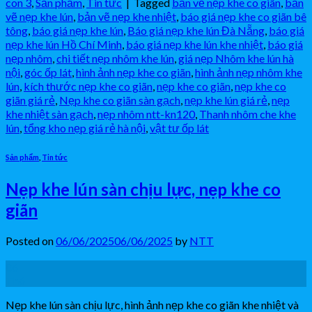
con 3
,
Sản phẩm
,
Tin tức
|
Tagged
bản vẽ nẹp khe co giãn
,
bản
vẽ nẹp khe lún
,
bản vẽ nẹp khe nhiệt
,
báo giá nẹp khe co giãn bê
tông
,
báo giá nẹp khe lún
,
Báo giá nẹp khe lún Đà Nẵng
,
báo giá
nẹp khe lún Hồ Chí Minh
,
báo giá nẹp khe lún khe nhiệt
,
báo giá
nẹp nhôm
,
chi tiết nẹp nhôm khe lún
,
giá nẹp Nhôm khe lún hà
nội
,
góc ốp lát
,
hình ảnh nẹp khe co giãn
,
hình ảnh nẹp nhôm khe
lún
,
kích thước nẹp khe co giãn
,
nẹp khe co giãn
,
nẹp khe co
giãn giá rẻ
,
Nẹp khe co giãn sàn gạch
,
nẹp khe lún giá rẻ
,
nẹp
khe nhiệt sàn gạch
,
nẹp nhôm ntt-kn120
,
Thanh nhôm che khe
lún
,
tổng kho nẹp giá rẻ hà nội
,
vật tư ốp lát
Sản phẩm
,
Tin tức
Nẹp khe lún sàn chịu lực, nẹp khe co
giãn
Posted on
06/06/2025
06/06/2025
by
NTT
06
Th6
Nẹp khe lún sàn chịu lực, hình ảnh nẹp khe co giãn khe nhiệt và