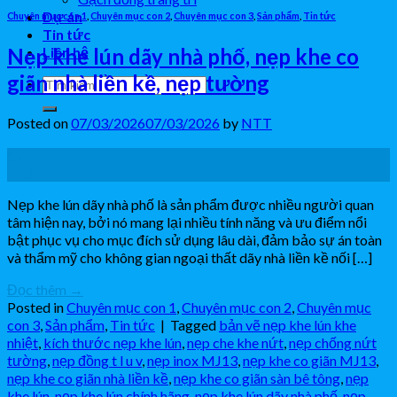
Dự án
Chuyên mục con 1
,
Chuyên mục con 2
,
Chuyên mục con 3
,
Sản phẩm
,
Tin tức
Tin tức
Nẹp khe lún dãy nhà phố, nẹp khe co
Liên hệ
giãn nhà liền kề, nẹp tường
Posted on
07/03/2026
07/03/2026
by
NTT
07
Th3
Nẹp khe lún dãy nhà phố là sản phẩm được nhiều người quan
tâm hiện nay, bởi nó mang lại nhiều tính năng và ưu điểm nổi
bật phục vụ cho mục đích sử dụng lâu dài, đảm bảo sự án toàn
và thẩm mỹ cho không gian ngoại thất dãy nhà liền kề nối […]
Đọc thêm
→
Posted in
Chuyên mục con 1
,
Chuyên mục con 2
,
Chuyên mục
con 3
,
Sản phẩm
,
Tin tức
|
Tagged
bản vẽ nẹp khe lún khe
nhiệt
,
kích thước nẹp khe lún
,
nẹp che khe nứt
,
nẹp chống nứt
tường
,
nẹp đồng t l u v
,
nẹp inox MJ13
,
nẹp khe co giãn MJ13
,
nẹp khe co giãn nhà liền kề
,
nẹp khe co giãn sàn bê tông
,
nẹp
khe lún
,
nẹp khe lún chính hãng
,
nẹp khe lún dãy nhà phố
,
nẹp