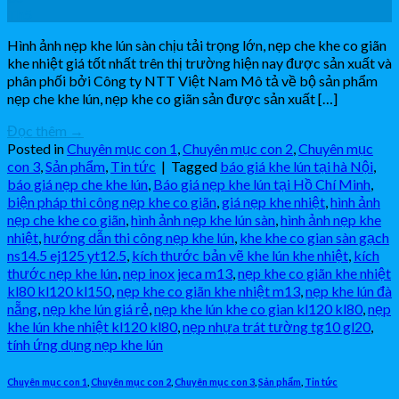
Th5
Hình ảnh nẹp khe lún sàn chịu tải trọng lớn, nẹp che khe co giãn
khe nhiệt giá tốt nhất trên thị trường hiện nay được sản xuất và
phân phối bởi Công ty NTT Việt Nam Mô tả về bộ sản phẩm
nẹp che khe lún, nẹp khe co giãn sản được sản xuất […]
Đọc thêm
→
Posted in
Chuyên mục con 1
,
Chuyên mục con 2
,
Chuyên mục
con 3
,
Sản phẩm
,
Tin tức
|
Tagged
báo giá khe lún tại hà Nội
,
báo giá nẹp che khe lún
,
Báo giá nẹp khe lún tại Hồ Chí Minh
,
biện pháp thi công nẹp khe co giãn
,
giá nẹp khe nhiệt
,
hình ảnh
nẹp che khe co giãn
,
hình ảnh nẹp khe lún sàn
,
hình ảnh nẹp khe
nhiệt
,
hướng dẫn thi công nẹp khe lún
,
khe khe co gian sàn gạch
ns14.5 ej125 yt12.5
,
kích thước bản vẽ khe lún khe nhiệt
,
kích
thước nẹp khe lún
,
nẹp inox jeca m13
,
nẹp khe co giãn khe nhiệt
kl80 kl120 kl150
,
nẹp khe co giãn khe nhiệt m13
,
nẹp khe lún đà
nẵng
,
nẹp khe lún giá rẻ
,
nẹp khe lún khe co gian kl120 kl80
,
nẹp
khe lún khe nhiệt kl120 kl80
,
nẹp nhựa trát tường tg10 gl20
,
tính ứng dụng nẹp khe lún
Chuyên mục con 1
,
Chuyên mục con 2
,
Chuyên mục con 3
,
Sản phẩm
,
Tin tức