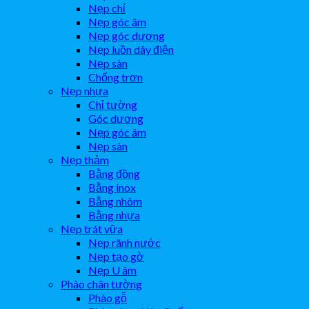
Nẹp chỉ
Nẹp góc âm
Nẹp góc dương
Nẹp luồn dây điện
Nẹp sàn
Chống trơn
Nẹp nhựa
Chỉ tường
Góc dương
Nẹp góc âm
Nẹp sàn
Nẹp thảm
Bằng đồng
Bằng inox
Bằng nhôm
Bằng nhựa
Nẹp trát vữa
Nẹp rãnh nước
Nẹp tạo gờ
Nẹp U âm
Phào chân tường
Phào gỗ