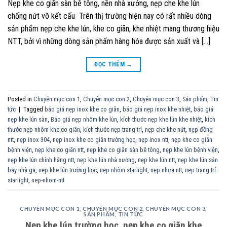
Nẹp khe co giãn sàn bê tông, nền nhà xưởng, nẹp che khe lún
chống nứt vỡ kết cấu Trên thị trường hiện nay có rất nhiều dòng
sản phẩm nẹp che khe lún, khe co giãn, khe nhiệt mang thương hiệu
NTT, bởi vì những dòng sản phẩm hàng hóa được sản xuất và […]
ĐỌC THÊM
→
Posted in
Chuyên mục con 1
,
Chuyên mục con 2
,
Chuyên mục con 3
,
Sản phẩm
,
Tin
tức
|
Tagged
báo giá nẹp inox khe co giãn
,
báo giá nẹp inox khe nhiệt
,
báo giá
nẹp khe lún sàn
,
Báo giá nẹp nhôm khe lún
,
kích thước nẹp khe lún khe nhiệt
,
kích
thước nẹp nhôm khe co giãn
,
kích thước nẹp trang trí
,
nẹp che khe nứt
,
nẹp đồng
ntt
,
nẹp inox 304
,
nẹp inox khe co giãn trường học
,
nẹp inox ntt
,
nẹp khe co giãn
bệnh viện
,
nẹp khe co giãn ntt
,
nẹp khe co giãn sàn bê tông
,
nẹp khe lún bệnh viện
,
nẹp khe lún chính hãng ntt
,
nẹp khe lún nhà xưởng
,
nẹp khe lún ntt
,
nẹp khe lún sân
bay nhà ga
,
nẹp khe lún trường học
,
nẹp nhôm starlight
,
nẹp nhựa ntt
,
nẹp trang trí
starlight
,
nep-nhom-ntt
CHUYÊN MỤC CON 1
,
CHUYÊN MỤC CON 2
,
CHUYÊN MỤC CON 3
,
SẢN PHẨM
,
TIN TỨC
Nẹp khe lún trường học, nẹp khe co giãn khe