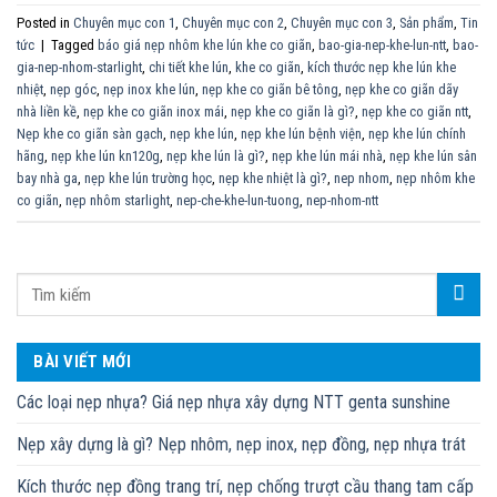
Posted in
Chuyên mục con 1
,
Chuyên mục con 2
,
Chuyên mục con 3
,
Sản phẩm
,
Tin
tức
|
Tagged
báo giá nẹp nhôm khe lún khe co giãn
,
bao-gia-nep-khe-lun-ntt
,
bao-
gia-nep-nhom-starlight
,
chi tiết khe lún
,
khe co giãn
,
kích thước nẹp khe lún khe
nhiệt
,
nẹp góc
,
nẹp inox khe lún
,
nẹp khe co giãn bê tông
,
nẹp khe co giãn dãy
nhà liền kề
,
nẹp khe co giãn inox mái
,
nẹp khe co giãn là gì?
,
nẹp khe co giãn ntt
,
Nẹp khe co giãn sàn gạch
,
nẹp khe lún
,
nẹp khe lún bệnh viện
,
nẹp khe lún chính
hãng
,
nẹp khe lún kn120g
,
nẹp khe lún là gì?
,
nẹp khe lún mái nhà
,
nẹp khe lún sân
bay nhà ga
,
nẹp khe lún trường học
,
nẹp khe nhiệt là gì?
,
nep nhom
,
nẹp nhôm khe
co giãn
,
nẹp nhôm starlight
,
nep-che-khe-lun-tuong
,
nep-nhom-ntt
BÀI VIẾT MỚI
Các loại nẹp nhựa? Giá nẹp nhựa xây dựng NTT genta sunshine
Nẹp xây dựng là gì? Nẹp nhôm, nẹp inox, nẹp đồng, nẹp nhựa trát
Kích thước nẹp đồng trang trí, nẹp chống trượt cầu thang tam cấp