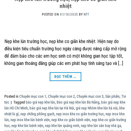
nhiệt
POSTED ON
01/10/2025
BY
NTT
Nẹp khe lún trường học, nẹp khe co giãn khe nhiệt. Hiện nay do
điều kiện tiêu chuẩn trường học ngày càng được nâng cấp mở rộng
để đảm bảo cho các em học sinh có một không gian học tập tốt,
không gian thoáng đãng giúp các em phát huy tính sáng tạo và […]
ĐỌC THÊM
→
Posted in
Chuyên mục con 1
,
Chuyên mục con 2
,
Chuyên mục con 3
,
Sản phẩm
,
Tin
tức
|
Tagged
báo giá nẹp khe lún
,
Báo giá nẹp khe lún Đà Nẵng
,
báo giá nẹp khe
lún Hồ Chí Minh
,
báo giá nẹp khe lún tại Hà Nội
,
giá nẹp Nhôm khe lún hà nội
,
khe
nhiệt là gì
,
nẹp chống phồng gạch
,
nẹp inox khe co giãn trường học
,
nẹp inox khe
lún
,
nẹp inox khe lún bệnh viện
,
nẹp khe co giãn bệnh viện
,
nẹp khe co giãn trường
học
,
nẹp khe lún bệnh viện
,
nẹp khe lún quảng ninh
,
nẹp khe lún sân bay nhà ga
,