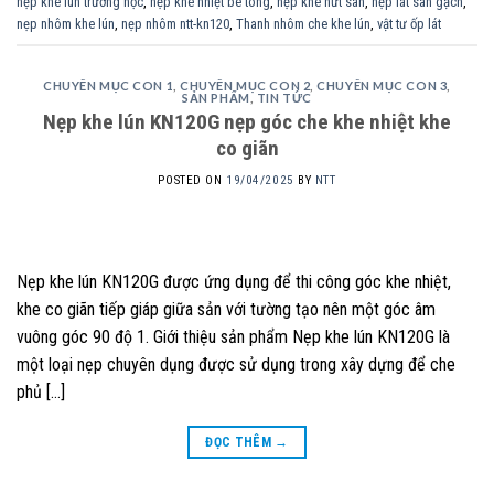
nẹp khe lún trường học
,
nẹp khe nhiệt bê tông
,
nẹp khe nứt sàn
,
nẹp lát sàn gạch
,
nẹp nhôm khe lún
,
nẹp nhôm ntt-kn120
,
Thanh nhôm che khe lún
,
vật tư ốp lát
CHUYÊN MỤC CON 1
,
CHUYÊN MỤC CON 2
,
CHUYÊN MỤC CON 3
,
SẢN PHẨM
,
TIN TỨC
Nẹp khe lún KN120G nẹp góc che khe nhiệt khe
co giãn
POSTED ON
19/04/2025
BY
NTT
Nẹp khe lún KN120G được ứng dụng để thi công góc khe nhiệt,
khe co giãn tiếp giáp giữa sản với tường tạo nên một góc âm
vuông góc 90 độ 1. Giới thiệu sản phẩm Nẹp khe lún KN120G là
một loại nẹp chuyên dụng được sử dụng trong xây dựng để che
phủ […]
ĐỌC THÊM
→