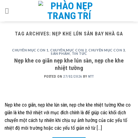
Skip
to
content
TAG ARCHIVES:
NẸP KHE LÚN SÂN BAY NHÀ GA
CHUYÊN MỤC CON 1
,
CHUYÊN MỤC CON 2
,
CHUYÊN MỤC CON 3
,
SẢN PHẨM
,
TIN TỨC
Nẹp khe co giãn nẹp khe lún sàn, nẹp che khe
nhiệt tường
POSTED ON
27/02/2026
BY
NTT
Nẹp khe co giãn, nẹp khe lún sàn, nẹp che khe nhiệt tường Khe co
giãn là khe thở nhiệt với mục đích chính là để giúp các khối dịch
chuyển một cách tự nhiên khi chịu sự ảnh hưởng của các yếu tố
nhiệt độ môi trường hoặc các yếu tố giản nở từ […]