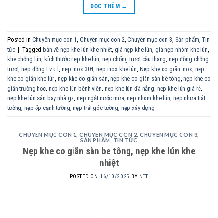
ĐỌC THÊM
→
Posted in
Chuyên mục con 1
,
Chuyên mục con 2
,
Chuyên mục con 3
,
Sản phẩm
,
Tin
tức
|
Tagged
bản vẽ nẹp khe lún khe nhiệt
,
giá nẹp khe lún
,
giá nẹp nhôm khe lún
,
khe chống lún
,
kích thước nẹp khe lún
,
nẹp chống trượt cầu thang
,
nẹp đồng chống
trượt
,
nẹp đồng t v u l
,
nẹp inox 304
,
nẹp inox khe lún
,
Nẹp khe co giãn inox
,
nẹp
khe co giãn khe lún
,
nẹp khe co giãn sàn
,
nẹp khe co giãn sàn bê tông
,
nẹp khe co
giãn trường học
,
nẹp khe lún bệnh viện
,
nẹp khe lún đà nẵng
,
nẹp khe lún giá rẻ
,
nẹp khe lún sân bay nhà ga
,
nẹp ngắt nước mưa
,
nẹp nhôm khe lún
,
nẹp nhựa trát
tường
,
nẹp ốp cạnh tường
,
nẹp trát góc tường
,
nẹp xây dựng
CHUYÊN MỤC CON 1
,
CHUYÊN MỤC CON 2
,
CHUYÊN MỤC CON 3
,
SẢN PHẨM
,
TIN TỨC
Nẹp khe co giãn sàn be tông, nẹp khe lún khe
nhiệt
POSTED ON
16/10/2025
BY
NTT