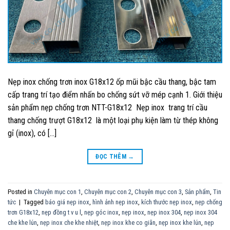
Nẹp inox chống trơn inox G18x12 ốp mũi bậc cầu thang, bậc tam
cấp trang trí tạo điểm nhấn bo chống sứt vỡ mép cạnh 1. Giới thiệu
sản phẩm nẹp chống trơn NTT-G18x12 Nẹp inox trang trí cầu
thang chống trượt G18x12 là một loại phụ kiện làm từ thép không
gỉ (inox), có […]
ĐỌC THÊM
→
Posted in
Chuyên mục con 1
,
Chuyên mục con 2
,
Chuyên mục con 3
,
Sản phẩm
,
Tin
tức
|
Tagged
báo giá nẹp inox
,
hình ảnh nẹp inox
,
kích thước nẹp inox
,
nẹp chống
trơn G18x12
,
nẹp đồng t v u l
,
nẹp góc inox
,
nẹp inox
,
nẹp inox 304
,
nẹp inox 304
che khe lún
,
nẹp inox che khe nhiệt
,
nẹp inox khe co giãn
,
nẹp inox khe lún
,
nẹp