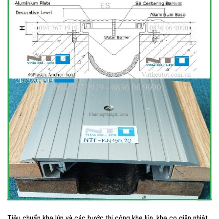
Tiêu chuẩn khe lún và các bước thi công khe lún, khe co giãn nhiệt