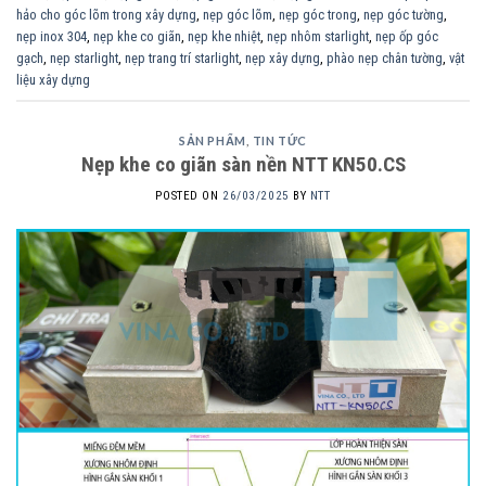
hảo cho góc lõm trong xây dựng
,
nẹp góc lõm
,
nẹp góc trong
,
nẹp góc tường
,
nẹp inox 304
,
nẹp khe co giãn
,
nẹp khe nhiệt
,
nẹp nhôm starlight
,
nẹp ốp góc
gạch
,
nẹp starlight
,
nẹp trang trí starlight
,
nẹp xây dựng
,
phào nẹp chân tường
,
vật
liệu xây dựng
SẢN PHẨM
,
TIN TỨC
Nẹp khe co giãn sàn nền NTT KN50.CS
POSTED ON
26/03/2025
BY
NTT