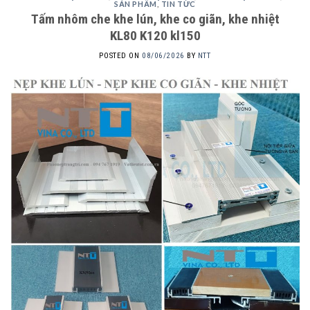
SẢN PHẨM
,
TIN TỨC
Tấm nhôm che khe lún, khe co giãn, khe nhiệt
KL80 K120 kl150
POSTED ON
08/06/2026
BY
NTT