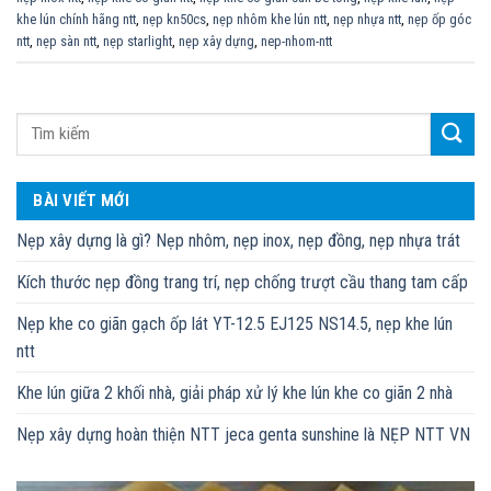
khe lún chính hãng ntt
,
nẹp kn50cs
,
nẹp nhôm khe lún ntt
,
nẹp nhựa ntt
,
nẹp ốp góc
ntt
,
nẹp sàn ntt
,
nẹp starlight
,
nẹp xây dựng
,
nep-nhom-ntt
BÀI VIẾT MỚI
Nẹp xây dựng là gì? Nẹp nhôm, nẹp inox, nẹp đồng, nẹp nhựa trát
Kích thước nẹp đồng trang trí, nẹp chống trượt cầu thang tam cấp
Nẹp khe co giãn gạch ốp lát YT-12.5 EJ125 NS14.5, nẹp khe lún
ntt
Khe lún giữa 2 khối nhà, giải pháp xử lý khe lún khe co giãn 2 nhà
Nẹp xây dựng hoàn thiện NTT jeca genta sunshine là NẸP NTT VN