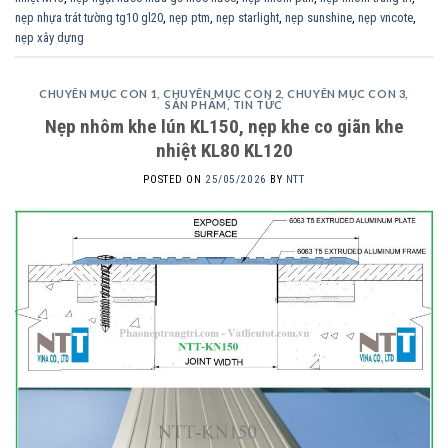
nẹp nhựa trát tường tg10 gl20
,
nẹp ptm
,
nẹp starlight
,
nẹp sunshine
,
nẹp vncote
,
nẹp xây dựng
CHUYÊN MỤC CON 1
,
CHUYÊN MỤC CON 2
,
CHUYÊN MỤC CON 3
,
SẢN PHẨM
,
TIN TỨC
Nẹp nhôm khe lún KL150, nẹp khe co giãn khe
nhiệt KL80 KL120
POSTED ON
25/05/2026
BY
NTT