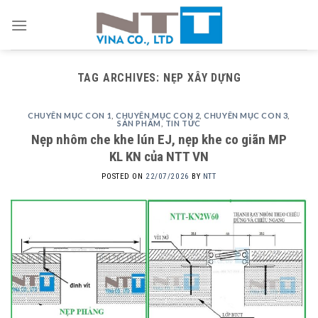
Skip
to
content
TAG ARCHIVES:
NẸP XÂY DỰNG
CHUYÊN MỤC CON 1
,
CHUYÊN MỤC CON 2
,
CHUYÊN MỤC CON 3
,
SẢN PHẨM
,
TIN TỨC
Nẹp nhôm che khe lún EJ, nẹp khe co giãn MP
KL KN của NTT VN
POSTED ON
22/07/2026
BY
NTT