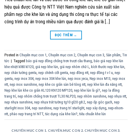
hiệu quả được Công ty NTT Việt Nam nghiên cứu sản xuất sản
phẩm nẹp che khe lún và ứng dụng thi công ra thực tế tại các
công trình dự án trong nhiều năm qua được đánh giá là […]
ĐỌC THÊM
→
Posted in
Chuyên mục con 1
,
Chuyên mục con 2
,
Chuyên mục con 3
,
Sản phẩm
,
Tin
tức
|
Tagged
báo giá nẹp đồng chống trơn trượt cầu thang
,
báo giá nẹp khe lún
khe nhiệt kl80 kl120
,
giá nẹp khe lún
,
giá nẹp nhôm chữ L
,
kích thước nẹp khe lún
,
nẹp chân tường genta
,
nẹp chênh cốt genta
,
nẹp đồng ntt
,
nẹp đồng t v l u
,
nẹp
genta
,
nẹp inox 304
,
nẹp inox 304 khe lún
,
nẹp inox jeca
,
Nẹp inox M13
,
nẹp inox
ntt
,
nẹp inox sunshine
,
nẹp khe co giãn sàn bê tông ntt
,
nẹp khe lún đa năng ntt
,
Nẹp khe lún khe co giãn KL120 KN120 MP120
,
nẹp khe lún là gì?
,
nẹp la đồng
trang trí
,
nẹp nhôm chống trơn trượt TL30 NLP20
,
nẹp nhôm sunshine
,
nẹp nhựa ntt
,
nẹp nhựa sunshine
,
nẹp nhựa trát tường tg10 gl20 g8.2
,
nẹp ốp góc gạch
,
nẹp
starlight inox 304
,
nẹp sunshine
,
nẹp trang trí starlight
,
nẹp xây dựng
,
nep-nhom-
ntt
,
phào nẹp trang trí NTT
,
tác dụng của khe lún?
,
tiêu chuẩn khe lún
CHUYÊN MỤC CON 1
,
CHUYÊN MỤC CON 2
,
CHUYÊN MỤC CON 3
,