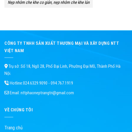
Nẹp nhôm che khe co giản, nẹp nhôm che khe lún
CÔNG TY TNHH SẢN XUẤT THƯƠNG MẠI VÀ XÂY DỰNG NTT
VIỆT NAM
Trụ sở: Số 18, Ngõ 28, Phố Đại Linh, Phường Đại Mỗ, Thành Phố Hà
Nội.
Hotline:
024.6329.9090 - 094.767.1919
Email:
nttphaoneptrangtri@gmail.com
VỀ CHÚNG TÔI
Trang chủ