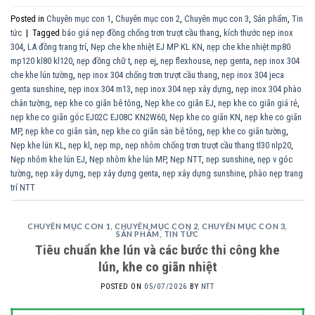
Posted in
Chuyên mục con 1
,
Chuyên mục con 2
,
Chuyên mục con 3
,
Sản phẩm
,
Tin
tức
|
Tagged
báo giá nẹp đồng chống trơn trượt cầu thang
,
kích thước nẹp inox
304
,
LA đồng trang trí
,
Nẹp che khe nhiệt EJ MP KL KN
,
nẹp che khe nhiệt mp80
mp120 kl80 kl120
,
nẹp đồng chữ t
,
nẹp ej
,
nẹp flexhouse
,
nẹp genta
,
nẹp inox 304
che khe lún tường
,
nẹp inox 304 chống trơn trượt cầu thang
,
nẹp inox 304 jeca
genta sunshine
,
nẹp inox 304 m13
,
nẹp inox 304 nẹp xây dựng
,
nẹp inox 304 phào
chân tường
,
nẹp khe co giãn bê tông
,
Nẹp khe co giãn EJ
,
nẹp khe co giãn giá rẻ
,
nẹp khe co giãn góc EJ02C EJ08C KN2W60
,
Nẹp khe co giãn KN
,
nẹp khe co giãn
MP
,
nẹp khe co giãn sàn
,
nẹp khe co giãn sàn bê tông
,
nẹp khe co giãn tường
,
Nẹp khe lún KL
,
nẹp kl
,
nẹp mp
,
nẹp nhôm chống trơn trượt cầu thang tl30 nlp20
,
Nẹp nhôm khe lún EJ
,
Nẹp nhôm khe lún MP
,
Nẹp NTT
,
nẹp sunshine
,
nẹp v góc
tường
,
nẹp xây dựng
,
nẹp xây dựng genta
,
nẹp xây dựng sunshine
,
phào nẹp trang
trí NTT
CHUYÊN MỤC CON 1
,
CHUYÊN MỤC CON 2
,
CHUYÊN MỤC CON 3
,
SẢN PHẨM
,
TIN TỨC
Tiêu chuẩn khe lún và các bước thi công khe
lún, khe co giãn nhiệt
POSTED ON
05/07/2026
BY
NTT