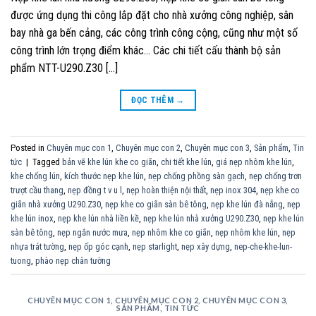
được ứng dụng thi công lắp đặt cho nhà xưởng công nghiệp, sân
bay nhà ga bến cảng, các công trình công cộng, cũng như một số
công trình lớn trọng điểm khác… Các chi tiết cấu thành bộ sản
phẩm NTT-U290.Z30 […]
ĐỌC THÊM
→
Posted in
Chuyên mục con 1
,
Chuyên mục con 2
,
Chuyên mục con 3
,
Sản phẩm
,
Tin
tức
|
Tagged
bản vẽ khe lún khe co giãn
,
chi tiết khe lún
,
giá nẹp nhôm khe lún
,
khe chống lún
,
kích thước nẹp khe lún
,
nẹp chống phồng sàn gạch
,
nẹp chống trơn
trượt cầu thang
,
nẹp đồng t v u l
,
nẹp hoàn thiện nội thất
,
nẹp inox 304
,
nẹp khe co
giãn nhà xưởng U290.Z30
,
nẹp khe co giãn sàn bê tông
,
nẹp khe lún đà nẵng
,
nẹp
khe lún inox
,
nẹp khe lún nhà liền kề
,
nẹp khe lún nhà xưởng U290.Z30
,
nẹp khe lún
sàn bê tông
,
nẹp ngắn nước mưa
,
nẹp nhôm khe co giãn
,
nẹp nhôm khe lún
,
nẹp
nhựa trát tường
,
nẹp ốp góc cạnh
,
nẹp starlight
,
nẹp xây dựng
,
nep-che-khe-lun-
tuong
,
phào nẹp chân tường
CHUYÊN MỤC CON 1
,
CHUYÊN MỤC CON 2
,
CHUYÊN MỤC CON 3
,
SẢN PHẨM
,
TIN TỨC