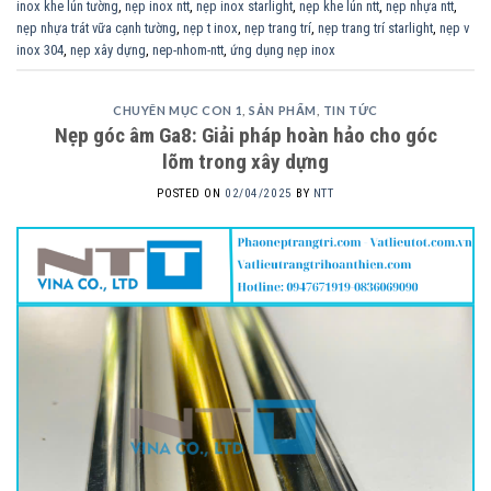
inox khe lún tường
,
nẹp inox ntt
,
nẹp inox starlight
,
nẹp khe lún ntt
,
nẹp nhựa ntt
,
nẹp nhựa trát vữa cạnh tường
,
nẹp t inox
,
nẹp trang trí
,
nẹp trang trí starlight
,
nẹp v
inox 304
,
nẹp xây dựng
,
nep-nhom-ntt
,
ứng dụng nẹp inox
CHUYÊN MỤC CON 1
,
SẢN PHẨM
,
TIN TỨC
Nẹp góc âm Ga8: Giải pháp hoàn hảo cho góc
lõm trong xây dựng
POSTED ON
02/04/2025
BY
NTT