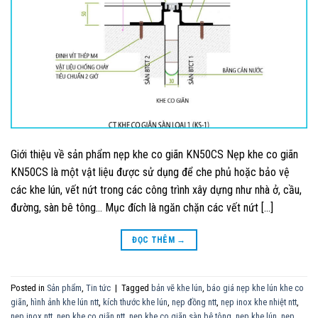
Giới thiệu về sản phẩm nẹp khe co giãn KN50CS Nẹp khe co giãn
KN50CS là một vật liệu được sử dụng để che phủ hoặc bảo vệ
các khe lún, vết nứt trong các công trình xây dựng như nhà ở, cầu,
đường, sàn bê tông… Mục đích là ngăn chặn các vết nứt […]
ĐỌC THÊM
→
Posted in
Sản phẩm
,
Tin tức
|
Tagged
bản vẽ khe lún
,
báo giá nẹp khe lún khe co
giãn
,
hình ảnh khe lún ntt
,
kích thước khe lún
,
nẹp đồng ntt
,
nẹp inox khe nhiệt ntt
,
nẹp inox ntt
,
nẹp khe co giãn ntt
,
nẹp khe co giãn sàn bê tông
,
nẹp khe lún
,
nẹp