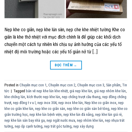
Nẹp khe co giãn, nẹp khe lún sàn, nẹp che khe nhiệt tường Khe co
giãn là khe thở nhiệt với mục đích chính là để giúp các khối dịch
chuyển một cách tự nhiên khi chịu sự ảnh hưởng của các yếu tố
nhiệt độ môi trường hoặc các yếu tố giản nở từ […]
ĐỌC THÊM
→
Posted in
Chuyên mục con 1
,
Chuyên mục con 2
,
Chuyên mục con 3
,
Sản phẩm
,
Tin
tức
|
Tagged
bản vẽ nẹp khe lún khe nhiệt
,
giá nẹp khe lún
,
giá nẹp nhôm khe lún
,
khe chống lún
,
kích thước nẹp khe lún
,
nẹp chống trượt cầu thang
,
nẹp đồng chống
trượt
,
nẹp đồng t v u l
,
nẹp inox 304
,
nẹp inox khe lún
,
Nẹp khe co giãn inox
,
nẹp
khe co giãn khe lún
,
nẹp khe co giãn sàn
,
nẹp khe co giãn sàn bê tông
,
nẹp khe co
giãn trường học
,
nẹp khe lún bệnh viện
,
nẹp khe lún đà nẵng
,
nẹp khe lún giá rẻ
,
nẹp khe lún sân bay nhà ga
,
nẹp ngắt nước mưa
,
nẹp nhôm khe lún
,
nẹp nhựa trát
tường
,
nẹp ốp cạnh tường
,
nẹp trát góc tường
,
nẹp xây dựng