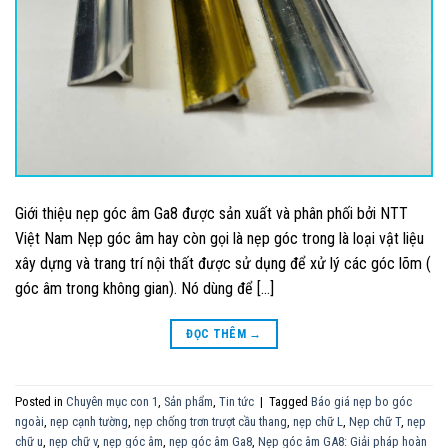
Giới thiệu nẹp góc âm Ga8 được sản xuất và phân phối bởi NTT
Việt Nam Nẹp góc âm hay còn gọi là nẹp góc trong là loại vật liệu
xây dựng và trang trí nội thất được sử dụng để xử lý các góc lõm (
góc âm trong không gian). Nó dùng để […]
ĐỌC THÊM
→
Posted in
Chuyên mục con 1
,
Sản phẩm
,
Tin tức
|
Tagged
Báo giá nẹp bo góc
ngoài
,
nẹp cạnh tường
,
nẹp chống trơn trượt cầu thang
,
nẹp chữ L
,
Nẹp chữ T
,
nẹp
chữ u
,
nẹp chữ v
,
nẹp góc âm
,
nẹp góc âm Ga8
,
Nẹp góc âm GA8: Giải pháp hoàn