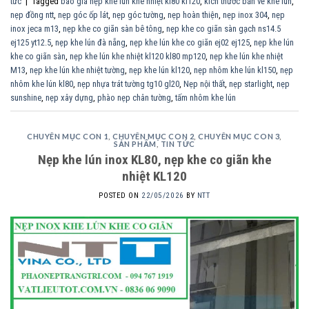
tức
|
Tagged
báo giá nẹp khe lún khe nhiệt kl80 kl120
,
kích thước bản vẽ khe lún
,
nẹp đồng ntt
,
nẹp góc ốp lát
,
nẹp góc tường
,
nẹp hoàn thiện
,
nẹp inox 304
,
nẹp
inox jeca m13
,
nẹp khe co giãn sàn bê tông
,
nẹp khe co giãn sàn gạch ns14.5
ej125 yt12.5
,
nẹp khe lún đà nẵng
,
nẹp khe lún khe co giãn ej02 ej125
,
nẹp khe lún
khe co giãn sàn
,
nẹp khe lún khe nhiệt kl120 kl80 mp120
,
nẹp khe lún khe nhiệt
M13
,
nẹp khe lún khe nhiệt tường
,
nẹp khe lún kl120
,
nẹp nhôm khe lún kl150
,
nẹp
nhôm khe lún kl80
,
nẹp nhựa trát tường tg10 gl20
,
Nẹp nội thất
,
nẹp starlight
,
nẹp
sunshine
,
nẹp xây dựng
,
phào nẹp chân tường
,
tấm nhôm khe lún
CHUYÊN MỤC CON 1
,
CHUYÊN MỤC CON 2
,
CHUYÊN MỤC CON 3
,
SẢN PHẨM
,
TIN TỨC
Nẹp khe lún inox KL80, nẹp khe co giãn khe
nhiệt KL120
POSTED ON
22/05/2026
BY
NTT