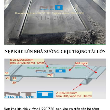
Nẹp khe lún nhà xưởng U290.Z30, nẹp khe co giãn sàn bê tông