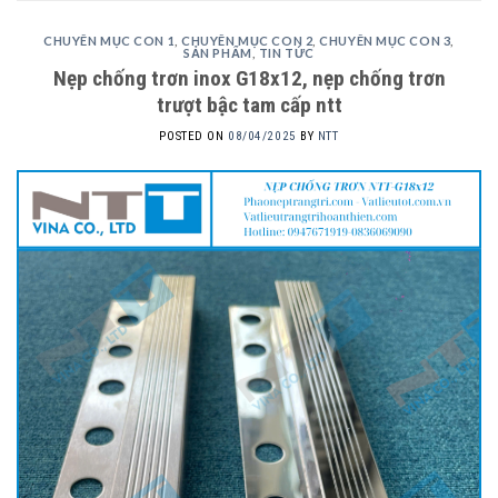
CHUYÊN MỤC CON 1
,
CHUYÊN MỤC CON 2
,
CHUYÊN MỤC CON 3
,
SẢN PHẨM
,
TIN TỨC
Nẹp chống trơn inox G18x12, nẹp chống trơn
trượt bậc tam cấp ntt
POSTED ON
08/04/2025
BY
NTT