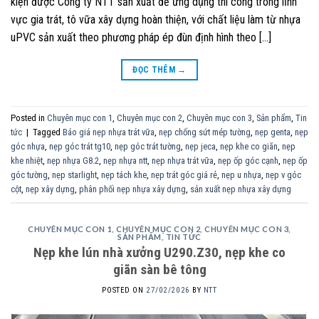
kiện được Công ty NTT sản xuất để ứng dụng thi công trong lĩnh
vực gia trát, tô vữa xây dựng hoàn thiện, với chất liệu làm từ nhựa
uPVC sản xuất theo phương pháp ép đùn định hình theo […]
ĐỌC THÊM
→
Posted in
Chuyên mục con 1
,
Chuyên mục con 2
,
Chuyên mục con 3
,
Sản phẩm
,
Tin
tức
|
Tagged
Báo giá nẹp nhựa trát vữa
,
nẹp chống sứt mép tường
,
nẹp genta
,
nẹp
góc nhựa
,
nẹp góc trát tg10
,
nẹp góc trát tường
,
nẹp jeca
,
nẹp khe co giãn
,
nẹp
khe nhiệt
,
nẹp nhựa G8.2
,
nẹp nhựa ntt
,
nẹp nhựa trát vữa
,
nẹp ốp góc cạnh
,
nẹp ốp
góc tường
,
nẹp starlight
,
nẹp tách khe
,
nẹp trát góc giá rẻ
,
nẹp u nhựa
,
nẹp v góc
cột
,
nẹp xây dựng
,
phân phối nẹp nhựa xây dựng
,
sản xuất nẹp nhựa xây dựng
CHUYÊN MỤC CON 1
,
CHUYÊN MỤC CON 2
,
CHUYÊN MỤC CON 3
,
SẢN PHẨM
,
TIN TỨC
Nẹp khe lún nhà xưởng U290.Z30, nẹp khe co
giãn sàn bê tông
POSTED ON
27/02/2026
BY
NTT