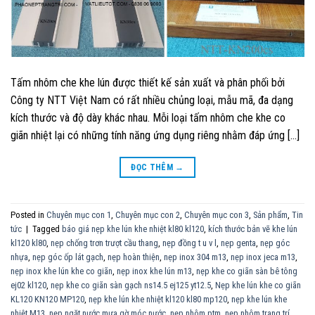
Tấm nhôm che khe lún được thiết kế sản xuất và phân phối bởi
Công ty NTT Việt Nam có rất nhiều chủng loại, mẫu mã, đa dạng
kích thước và độ dày khác nhau. Mỗi loại tấm nhôm che khe co
giãn nhiệt lại có những tính năng ứng dụng riêng nhằm đáp ứng […]
ĐỌC THÊM
→
Posted in
Chuyên mục con 1
,
Chuyên mục con 2
,
Chuyên mục con 3
,
Sản phẩm
,
Tin
tức
|
Tagged
báo giá nẹp khe lún khe nhiệt kl80 kl120
,
kích thước bản vẽ khe lún
kl120 kl80
,
nẹp chống trơn trượt cầu thang
,
nẹp đồng t u v l
,
nẹp genta
,
nẹp góc
nhựa
,
nẹp góc ốp lát gạch
,
nẹp hoàn thiện
,
nẹp inox 304 m13
,
nẹp inox jeca m13
,
nẹp inox khe lún khe co giãn
,
nẹp inox khe lún m13
,
nẹp khe co giãn sàn bê tông
ej02 kl120
,
nẹp khe co giãn sàn gạch ns14.5 ej125 yt12.5
,
Nẹp khe lún khe co giãn
KL120 KN120 MP120
,
nẹp khe lún khe nhiệt kl120 kl80 mp120
,
nẹp khe lún khe
nhiệt M13
,
nẹp ngặt nước mưa gờ móc nước
,
nẹp nhôm ptm
,
nẹp nhôm trang trí
,