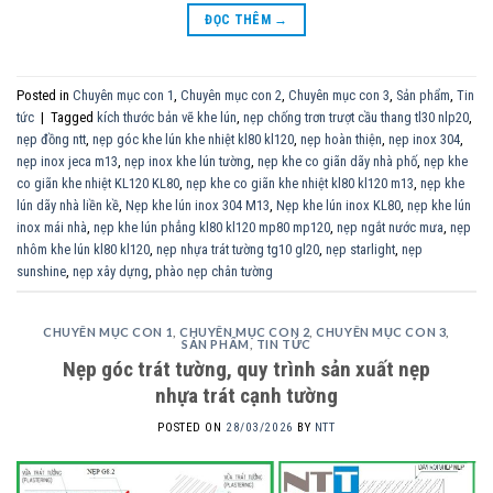
ĐỌC THÊM
→
Posted in
Chuyên mục con 1
,
Chuyên mục con 2
,
Chuyên mục con 3
,
Sản phẩm
,
Tin
tức
|
Tagged
kích thước bản vẽ khe lún
,
nẹp chống trơn trượt cầu thang tl30 nlp20
,
nẹp đồng ntt
,
nẹp góc khe lún khe nhiệt kl80 kl120
,
nẹp hoàn thiện
,
nẹp inox 304
,
nẹp inox jeca m13
,
nẹp inox khe lún tường
,
nẹp khe co giãn dãy nhà phố
,
nẹp khe
co giãn khe nhiệt KL120 KL80
,
nẹp khe co giãn khe nhiệt kl80 kl120 m13
,
nẹp khe
lún dãy nhà liền kề
,
Nẹp khe lún inox 304 M13
,
Nẹp khe lún inox KL80
,
nẹp khe lún
inox mái nhà
,
nẹp khe lún phẳng kl80 kl120 mp80 mp120
,
nẹp ngắt nước mưa
,
nẹp
nhôm khe lún kl80 kl120
,
nẹp nhựa trát tường tg10 gl20
,
nẹp starlight
,
nẹp
sunshine
,
nẹp xây dựng
,
phào nẹp chân tường
CHUYÊN MỤC CON 1
,
CHUYÊN MỤC CON 2
,
CHUYÊN MỤC CON 3
,
SẢN PHẨM
,
TIN TỨC
Nẹp góc trát tường, quy trình sản xuất nẹp
nhựa trát cạnh tường
POSTED ON
28/03/2026
BY
NTT