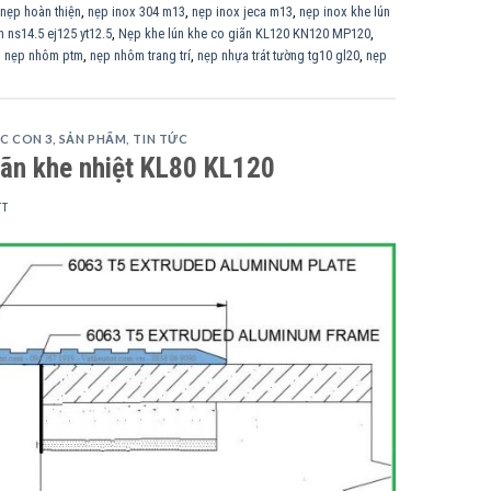
nẹp hoàn thiện
,
nẹp inox 304 m13
,
nẹp inox jeca m13
,
nẹp inox khe lún
 ns14.5 ej125 yt12.5
,
Nẹp khe lún khe co giãn KL120 KN120 MP120
,
,
nẹp nhôm ptm
,
nẹp nhôm trang trí
,
nẹp nhựa trát tường tg10 gl20
,
nẹp
C CON 3
,
SẢN PHẨM
,
TIN TỨC
iãn khe nhiệt KL80 KL120
TT