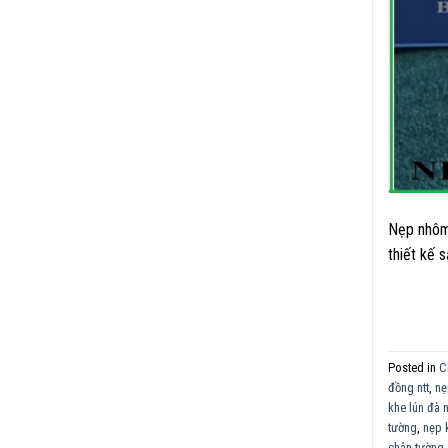
Nẹp nhôm 
thiết kế 
Posted in
C
đồng ntt
,
nẹ
khe lún đà 
tường
,
nẹp 
chân tường