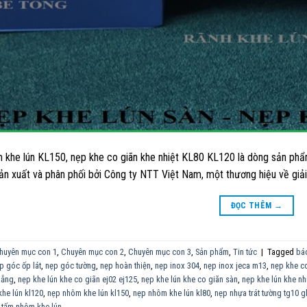
khe lún KL150, nẹp khe co giãn khe nhiệt KL80 KL120 là dòng sản phẩm
sản xuất và phân phối bởi Công ty NTT Việt Nam, một thương hiệu về giải
ĐỌC THÊM
→
huyên mục con 1
,
Chuyên mục con 2
,
Chuyên mục con 3
,
Sản phẩm
,
Tin tức
|
Tagged
báo
p góc ốp lát
,
nẹp góc tường
,
nẹp hoàn thiện
,
nẹp inox 304
,
nẹp inox jeca m13
,
nẹp khe c
nẵng
,
nẹp khe lún khe co giãn ej02 ej125
,
nẹp khe lún khe co giãn sàn
,
nẹp khe lún khe nh
khe lún kl120
,
nẹp nhôm khe lún kl150
,
nẹp nhôm khe lún kl80
,
nẹp nhựa trát tường tg10 g
,
tấm nhôm khe lún