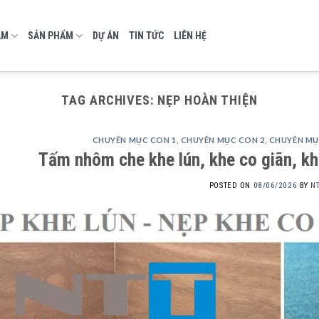
AM
SẢN PHẨM
DỰ ÁN
TIN TỨC
LIÊN HỆ
TAG ARCHIVES:
NẸP HOÀN THIỆN
CHUYÊN MỤC CON 1
,
CHUYÊN MỤC CON 2
,
CHUYÊN MỤ
Tấm nhôm che khe lún, khe co giãn, k
POSTED ON
08/06/2026
BY
N