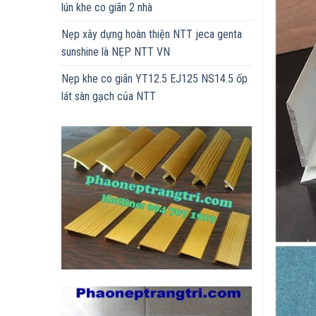
lún khe co giãn 2 nhà
Nẹp xây dựng hoàn thiện NTT jeca genta
sunshine là NẸP NTT VN
Nẹp khe co giãn YT12.5 EJ125 NS14.5 ốp
lát sàn gạch của NTT