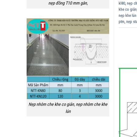
nẹp đồng T10 mm gân,
kl80
,
nẹp ch
khe co giãn
nẹp khe lún
ptm
,
nẹp sta
Nẹp nhôm che khe co giản, nẹp nhôm che khe
lún