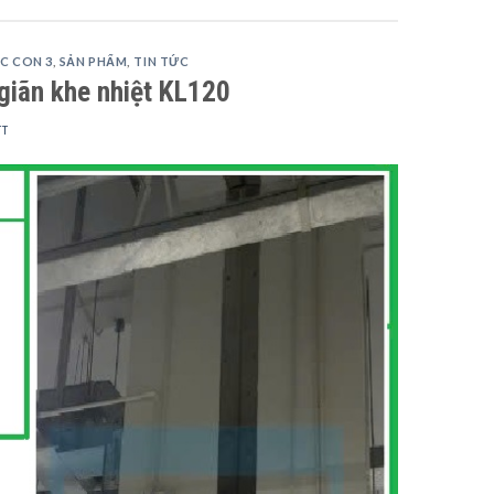
C CON 3
,
SẢN PHẨM
,
TIN TỨC
giãn khe nhiệt KL120
TT