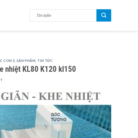
C CON 3
,
SẢN PHẨM
,
TIN TỨC
he nhiệt KL80 K120 kl150
TT