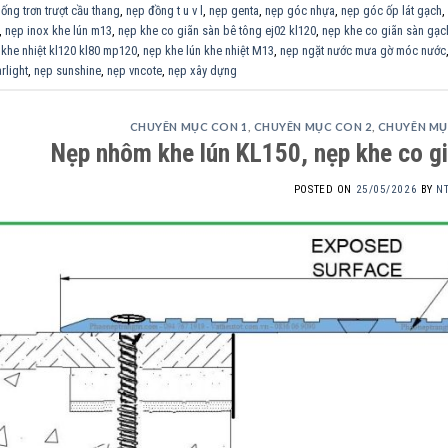
ống trơn trượt cầu thang
,
nẹp đồng t u v l
,
nẹp genta
,
nẹp góc nhựa
,
nẹp góc ốp lát gạch
,
,
nẹp inox khe lún m13
,
nẹp khe co giãn sàn bê tông ej02 kl120
,
nẹp khe co giãn sàn gạch
 khe nhiệt kl120 kl80 mp120
,
nẹp khe lún khe nhiệt M13
,
nẹp ngặt nước mưa gờ móc nước
rlight
,
nẹp sunshine
,
nẹp vncote
,
nẹp xây dựng
CHUYÊN MỤC CON 1
,
CHUYÊN MỤC CON 2
,
CHUYÊN MỤ
Nẹp nhôm khe lún KL150, nẹp khe co g
POSTED ON
25/05/2026
BY
N