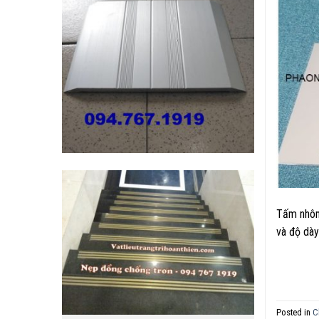
Tấm nhôm 
và độ dày
Posted in
C