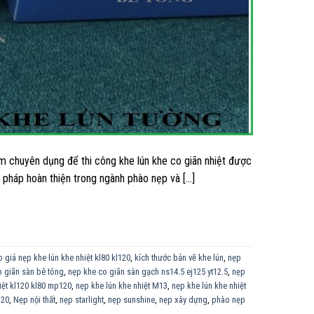
 chuyên dụng để thi công khe lún khe co giãn nhiệt được
 pháp hoàn thiện trong ngành phào nẹp và […]
 giá nẹp khe lún khe nhiệt kl80 kl120
,
kích thước bản vẽ khe lún
,
nẹp
o giãn sàn bê tông
,
nẹp khe co giãn sàn gạch ns14.5 ej125 yt12.5
,
nẹp
iệt kl120 kl80 mp120
,
nẹp khe lún khe nhiệt M13
,
nẹp khe lún khe nhiệt
l20
,
Nẹp nội thất
,
nẹp starlight
,
nẹp sunshine
,
nẹp xây dựng
,
phào nẹp