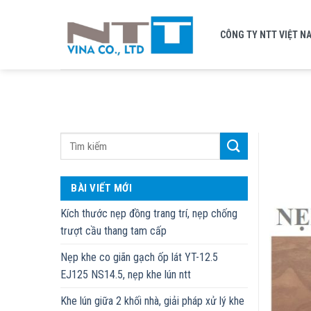
Skip
to
CÔNG TY NTT VIỆT N
content
BÀI VIẾT MỚI
Kích thước nẹp đồng trang trí, nẹp chống
trượt cầu thang tam cấp
Nẹp khe co giãn gạch ốp lát YT-12.5
EJ125 NS14.5, nẹp khe lún ntt
Khe lún giữa 2 khối nhà, giải pháp xử lý khe