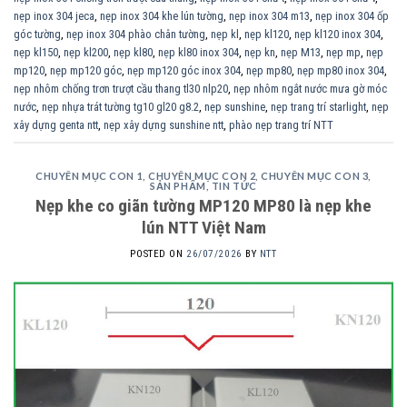
nẹp inox 304 jeca
,
nẹp inox 304 khe lún tường
,
nẹp inox 304 m13
,
nẹp inox 304 ốp
góc tường
,
nẹp inox 304 phào chân tường
,
nẹp kl
,
nẹp kl120
,
nẹp kl120 inox 304
,
nẹp kl150
,
nẹp kl200
,
nẹp kl80
,
nẹp kl80 inox 304
,
nẹp kn
,
nẹp M13
,
nẹp mp
,
nẹp
mp120
,
nẹp mp120 góc
,
nẹp mp120 góc inox 304
,
nẹp mp80
,
nẹp mp80 inox 304
,
nẹp nhôm chống trơn trượt cầu thang tl30 nlp20
,
nẹp nhôm ngắt nước mưa gờ móc
nước
,
nẹp nhựa trát tường tg10 gl20 g8.2
,
nẹp sunshine
,
nẹp trang trí starlight
,
nẹp
xây dựng genta ntt
,
nẹp xây dựng sunshine ntt
,
phào nẹp trang trí NTT
CHUYÊN MỤC CON 1
,
CHUYÊN MỤC CON 2
,
CHUYÊN MỤC CON 3
,
SẢN PHẨM
,
TIN TỨC
Nẹp khe co giãn tường MP120 MP80 là nẹp khe
lún NTT Việt Nam
POSTED ON
26/07/2026
BY
NTT