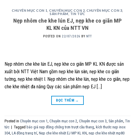
CHUYÊN MỤC CON 1
,
CHUYÊN MỤC CON 2
,
CHUYÊN MỤC CON 3
,
SẢN PHẨM
,
TIN TỨC
Nẹp nhôm che khe lún EJ, nẹp khe co giãn MP
KL KN của NTT VN
POSTED ON
22/07/2026
BY
NTT
Nẹp nhôm che khe lún EJ, nẹp khe co giãn MP KL KN được sản
xuất bởi NTT Việt Nam gồm nẹp khe lún sàn, nẹp khe co giãn
tường, nẹp khe nhiệt I. Nẹp nhôm che khe lún, nẹp khe co giãn, nẹp
che khe nhiệt đa năng Quy các sản phẩm nẹp EJ […]
ĐỌC THÊM
→
Posted in
Chuyên mục con 1
,
Chuyên mục con 2
,
Chuyên mục con 3
,
Sản phẩm
,
Tin
tức
|
Tagged
báo giá nẹp đồng chống trơn trượt cầu thang
,
kích thước nẹp inox
304
,
LA đồng trang trí
,
Nẹp che khe nhiệt EJ MP KL KN
,
nẹp che khe nhiệt mp80