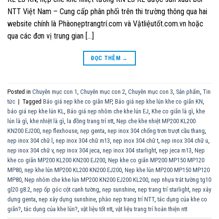
NTT Việt Nam – Cung cấp phân phối trên thi trường thông qua hai
website chính là Phàonẹptrangtrí.com và Vậtliệutốt.com.vn hoặc
qua các đơn vị trung gian […]
ĐỌC THÊM
→
Posted in
Chuyên mục con 1
,
Chuyên mục con 2
,
Chuyên mục con 3
,
Sản phẩm
,
Tin
tức
|
Tagged
Báo giá nẹp khe co giãn MP
,
Báo giá nẹp khe lún khe co giãn KN
,
báo giá nẹp khe lún KL
,
Báo giá nẹp nhôm che khe lún EJ
,
Khe co giãn là gì
,
khe
lún là gì
,
khe nhiệt là gì
,
la đồng trang trí ntt
,
Nẹp che khe nhiệt MP200 KL200
KN200 EJ200
,
nẹp flexhouse
,
nẹp genta
,
nẹp inox 304 chống trơn trượt cầu thang
,
nẹp inox 304 chữ l
,
nẹp inox 304 chữ m13
,
nẹp inox 304 chữ t
,
nẹp inox 304 chữ u
,
nẹp inox 304 chữ v
,
nẹp inox 304 jeca
,
nẹp inox 304 starlight
,
nẹp jeca m13
,
Nẹp
khe co giãn MP200 KL200 KN200 EJ200
,
Nẹp khe co giãn MP200 MP150 MP120
MP80
,
nẹp khe lún MP200 KL200 KN200 EJ200
,
Nẹp khe lún MP200 MP150 MP120
MP80
,
Nẹp nhôm che khe lún MP200 KN200 EJ200 KL200
,
nẹp nhựa trát tường tg10
gl20 g8.2
,
nẹp ốp góc cột cạnh tường
,
nẹp sunshine
,
nẹp trang trí starlight
,
nẹp xây
dựng genta
,
nẹp xây dựng sunshine
,
phào nẹp trang trí NTT
,
tác dụng của khe co
giãn?
,
tác dụng của khe lún?
,
vật liệu tốt ntt
,
vật liệu trang trí hoàn thiện ntt