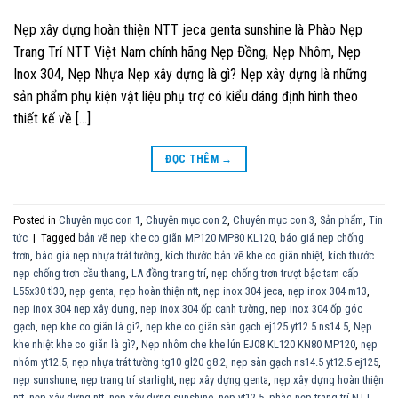
Nẹp xây dựng hoàn thiện NTT jeca genta sunshine là Phào Nẹp
Trang Trí NTT Việt Nam chính hãng Nẹp Đồng, Nẹp Nhôm, Nẹp
Inox 304, Nẹp Nhựa Nẹp xây dựng là gì? Nẹp xây dựng là những
sản phẩm phụ kiện vật liệu phụ trợ có kiểu dáng định hình theo
thiết kế về […]
ĐỌC THÊM
→
Posted in
Chuyên mục con 1
,
Chuyên mục con 2
,
Chuyên mục con 3
,
Sản phẩm
,
Tin
tức
|
Tagged
bản vẽ nẹp khe co giãn MP120 MP80 KL120
,
báo giá nẹp chống
trơn
,
báo giá nẹp nhựa trát tường
,
kích thước bản vẽ khe co giãn nhiệt
,
kích thước
nẹp chống trơn cầu thang
,
LA đồng trang trí
,
nẹp chống trơn trượt bậc tam cấp
L55x30 tl30
,
nẹp genta
,
nẹp hoàn thiện ntt
,
nẹp inox 304 jeca
,
nẹp inox 304 m13
,
nẹp inox 304 nẹp xây dựng
,
nẹp inox 304 ốp cạnh tường
,
nẹp inox 304 ốp góc
gạch
,
nẹp khe co giãn là gì?
,
nẹp khe co giãn sàn gạch ej125 yt12.5 ns14.5
,
Nẹp
khe nhiệt khe co giãn là gì?
,
Nẹp nhôm che khe lún EJ08 KL120 KN80 MP120
,
nẹp
nhôm yt12.5
,
nẹp nhựa trát tường tg10 gl20 g8.2
,
nẹp sàn gạch ns14.5 yt12.5 ej125
,
nẹp sunshune
,
nẹp trang trí starlight
,
nẹp xây dựng genta
,
nẹp xây dựng hoàn thiện
ntt
,
nẹp xây dựng ntt
,
nẹp xây dựng sunshine
,
nẹp yt12.5
,
phào nẹp trang trí NTT
,