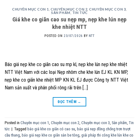
CHUYÊN MỤC CON 1
,
CHUYÊN MỤC CON 2
,
CHUYÊN MỤC CON 3
,
SẢN PHẨM
,
TIN TỨC
Giá khe co giãn cao su nẹp mp, nẹp khe lún nẹp
khe nhiệt NTT
POSTED ON
23/07/2026
BY
NTT
Báo giá nẹp khe co giãn cao su mp kl, nẹp khe lún nẹp khe nhiệt
NTT Việt Nam với các loại Nẹp nhôm che khe lún EJ KL KN MP,
nẹp khe co giãn khe nhiệt MP KN KL EJ được Công ty NTT Việt
Nam sản xuất và phân phối rông rãi trên […]
ĐỌC THÊM
→
Posted in
Chuyên mục con 1
,
Chuyên mục con 2
,
Chuyên mục con 3
,
Sản phẩm
,
Tin
tức
|
Tagged
báo giá khe co giãn có cao su
,
báo giá nẹp đồng chống trơn trượt
cầu thang
,
báo giá nẹp khe co giãn sàn be tông
,
giải pháp thi công khe lún khe co