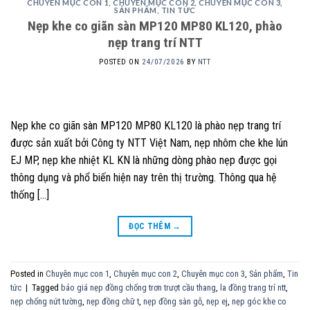
CHUYÊN MỤC CON 1
,
CHUYÊN MỤC CON 2
,
CHUYÊN MỤC CON 3
,
SẢN PHẨM
,
TIN TỨC
Nẹp khe co giãn sàn MP120 MP80 KL120, phào
nẹp trang trí NTT
POSTED ON
24/07/2026
BY
NTT
Nẹp khe co giãn sàn MP120 MP80 KL120 là phào nẹp trang trí
được sản xuất bởi Công ty NTT Việt Nam, nẹp nhôm che khe lún
EJ MP, nẹp khe nhiệt KL KN là những dòng phào nẹp được gọi
thông dụng và phổ biến hiện nay trên thị trường. Thông qua hệ
thống […]
ĐỌC THÊM
→
Posted in
Chuyên mục con 1
,
Chuyên mục con 2
,
Chuyên mục con 3
,
Sản phẩm
,
Tin
tức
|
Tagged
báo giá nẹp đồng chống trơn trượt cầu thang
,
la đồng trang trí ntt
,
nẹp chống nứt tường
,
nẹp đồng chữ t
,
nẹp đồng sàn gỗ
,
nẹp ej
,
nẹp góc khe co