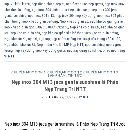
mp120 kl80 kl120
,
nẹp đồng chữ t
,
nẹp ej
,
nẹp flexhouse
,
nẹp genta
,
nẹp inox 304
che khe lún tường
,
nẹp inox 304 chống trơn trượt cầu thang
,
nẹp inox 304 jeca
genta sunshine
,
nẹp inox 304 m13
,
nẹp inox 304 nẹp xây dựng
,
nẹp inox 304 phào
chân tường
,
nẹp khe co giãn bê tông
,
Nẹp khe co giãn EJ
,
nẹp khe co giãn giá rẻ
,
nẹp khe co giãn góc EJ02C EJ08C KN2W60
,
Nẹp khe co giãn KN
,
nẹp khe co giãn
MP
,
nẹp khe co giãn sàn
,
nẹp khe co giãn sàn bê tông
,
nẹp khe co giãn tường
,
Nẹp khe lún KL
,
nẹp kl
,
nẹp mp
,
nẹp nhôm chống trơn trượt cầu thang tl30 nlp20
,
Nẹp nhôm khe lún EJ
,
Nẹp nhôm khe lún MP
,
Nẹp NTT
,
nẹp sunshine
,
nẹp v góc
tường
,
nẹp xây dựng
,
nẹp xây dựng genta
,
nẹp xây dựng sunshine
,
phào nẹp trang
trí NTT
CHUYÊN MỤC CON 1
,
CHUYÊN MỤC CON 2
,
CHUYÊN MỤC CON 3
,
SẢN PHẨM
,
TIN TỨC
Nẹp inox 304 M13 jeca genta sunshine là Phào
Nẹp Trang Trí NTT
POSTED ON
22/07/2026
BY
NTT
Nẹp inox 304 M13 jeca genta sunshine là Phào Nẹp Trang Trí được