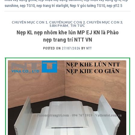
sunshine
,
nẹp TG10
,
nẹp trang trí starlight
,
Nẹp V góc tường TG10
,
nẹp yt12.5
CHUYÊN MỤC CON 1
,
CHUYÊN MỤC CON 2
,
CHUYÊN MỤC CON 3
,
SẢN PHẨM
,
TIN TỨC
Nẹp KL nẹp nhôm khe lún MP EJ KN là Phào
nẹp trang trí NTT VN
POSTED ON
27/07/2026
BY
NTT