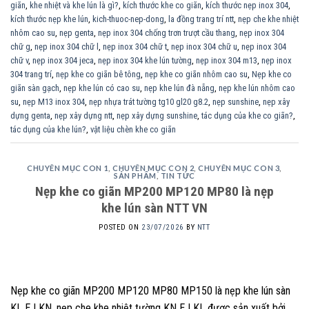
giãn
,
khe nhiệt và khe lún là gì?
,
kích thước khe co giãn
,
kích thước nẹp inox 304
,
kích thước nẹp khe lún
,
kich-thuoc-nep-dong
,
la đồng trang trí ntt
,
nẹp che khe nhiệt
nhôm cao su
,
nẹp genta
,
nẹp inox 304 chống trơn trượt cầu thang
,
nẹp inox 304
chữ g
,
nẹp inox 304 chữ l
,
nẹp inox 304 chữ t
,
nẹp inox 304 chữ u
,
nẹp inox 304
chữ v
,
nẹp inox 304 jeca
,
nẹp inox 304 khe lún tường
,
nẹp inox 304 m13
,
nẹp inox
304 trang trí
,
nẹp khe co giãn bê tông
,
nẹp khe co giãn nhôm cao su
,
Nẹp khe co
giãn sàn gạch
,
nẹp khe lún có cao su
,
nẹp khe lún đà nẵng
,
nẹp khe lún nhôm cao
su
,
nẹp M13 inox 304
,
nẹp nhựa trát tường tg10 gl20 g8.2
,
nẹp sunshine
,
nẹp xây
dựng genta
,
nẹp xây dựng ntt
,
nẹp xây dựng sunshine
,
tác dụng của khe co giãn?
,
tác dụng của khe lún?
,
vật liệu chèn khe co giãn
CHUYÊN MỤC CON 1
,
CHUYÊN MỤC CON 2
,
CHUYÊN MỤC CON 3
,
SẢN PHẨM
,
TIN TỨC
Nẹp khe co giãn MP200 MP120 MP80 là nẹp
khe lún sàn NTT VN
POSTED ON
23/07/2026
BY
NTT
Nẹp khe co giãn MP200 MP120 MP80 MP150 là nẹp khe lún sàn
KL EJ KN, nẹp che khe nhiệt tường KN EJ KL được sản xuất bởi