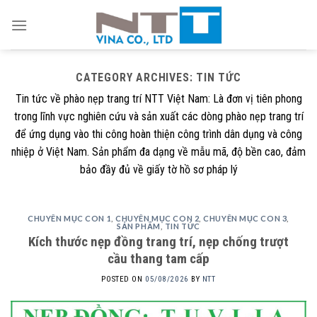
Skip
to
content
CATEGORY ARCHIVES:
TIN TỨC
Tin tức về phào nẹp trang trí NTT Việt Nam: Là đơn vị tiên phong
trong lĩnh vực nghiên cứu và sản xuất các dòng phào nẹp trang trí
để ứng dụng vào thi công hoàn thiện công trình dân dụng và công
nhiệp ở Việt Nam. Sản phẩm đa dạng về mẫu mã, độ bền cao, đảm
bảo đầy đủ về giấy tờ hồ sơ pháp lý
CHUYÊN MỤC CON 1
,
CHUYÊN MỤC CON 2
,
CHUYÊN MỤC CON 3
,
SẢN PHẨM
,
TIN TỨC
Kích thước nẹp đồng trang trí, nẹp chống trượt
cầu thang tam cấp
POSTED ON
05/08/2026
BY
NTT