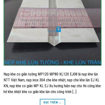
Nẹp khe co giãn tường MP120 MP80 KL120 EJ08 là nẹp khe lún
NTT Việt Nam, nẹp inox 304 che khe nhiệt, nẹp che khe lún EJ KL
KN, nẹp khe co giãn MP KL EJ Xu hướng hiện nay cho thi công khe
hở khe nhiệt khe co giãn khe lún cho công trình […]
ĐỌC THÊM
→