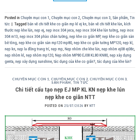
Posted in
Chuyên mục con 1
,
Chuyên mục con 2
,
Chuyên mục con 3
,
Sản phẩm
,
Tin
tức
|
Tagged
bản vẽ chi tiết khe co giãn mp kl ej kn
,
bản vẽ chi tiết khe lún
,
kích
thước nẹp khe lún
,
nẹp ej
,
nẹp inox 304 jeca
,
nẹp inox 304 khe lún tường
,
nẹp inox
304 m13
,
nẹp inox 304 phào chân tường
,
nẹp khe co giãn MP
,
nẹp khe co giãn sàn
bê tông
,
nẹp khe co giãn sàn mp120 mp80
,
nẹp khe co giãn tường MP120
,
nẹp kl
,
nẹp kn
,
nẹp la đồng trang trí
,
nẹp mp
,
Nẹp nhôm che khe lún
,
nẹp nhôm ej08 ej08c
,
nẹp nhôm kl
,
nẹp nhôm mp120
,
Nẹp nhôm MP80 EJ08 KL80 KN80
,
nẹp xây dựng
genta
,
nẹp xây dựng sunshine
,
tác dụng của khe co giãn?
,
tác dụng của khe lún?
CHUYÊN MỤC CON 1
,
CHUYÊN MỤC CON 2
,
CHUYÊN MỤC CON 3
,
SẢN PHẨM
,
TIN TỨC
Chi tiết cấu tạo nẹp EJ MP KL KN nẹp khe lún
nẹp khe co giãn NTT
POSTED ON
25/07/2026
BY
NTT