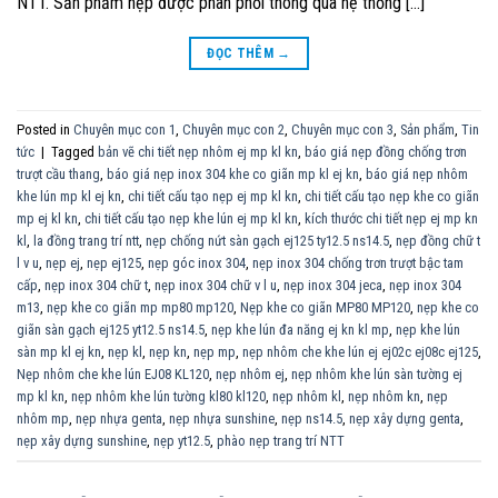
NTT. Sản phẩm nẹp được phân phối thông qua hệ thống […]
ĐỌC THÊM
→
Posted in
Chuyên mục con 1
,
Chuyên mục con 2
,
Chuyên mục con 3
,
Sản phẩm
,
Tin
tức
|
Tagged
bản vẽ chi tiết nẹp nhôm ej mp kl kn
,
báo giá nẹp đồng chống trơn
trượt cầu thang
,
báo giá nẹp inox 304 khe co giãn mp kl ej kn
,
báo giá nẹp nhôm
khe lún mp kl ej kn
,
chi tiết cấu tạo nẹp ej mp kl kn
,
chi tiết cấu tạo nẹp khe co giãn
mp ej kl kn
,
chi tiết cấu tạo nẹp khe lún ej mp kl kn
,
kích thước chi tiết nẹp ej mp kn
kl
,
la đồng trang trí ntt
,
nẹp chống nứt sàn gạch ej125 ty12.5 ns14.5
,
nẹp đồng chữ t
l v u
,
nẹp ej
,
nẹp ej125
,
nẹp góc inox 304
,
nẹp inox 304 chống trơn trượt bậc tam
cấp
,
nẹp inox 304 chữ t
,
nẹp inox 304 chữ v l u
,
nẹp inox 304 jeca
,
nẹp inox 304
m13
,
nẹp khe co giãn mp mp80 mp120
,
Nẹp khe co giãn MP80 MP120
,
nẹp khe co
giãn sàn gạch ej125 yt12.5 ns14.5
,
nẹp khe lún đa năng ej kn kl mp
,
nẹp khe lún
sàn mp kl ej kn
,
nẹp kl
,
nẹp kn
,
nẹp mp
,
nẹp nhôm che khe lún ej ej02c ej08c ej125
,
Nẹp nhôm che khe lún EJ08 KL120
,
nẹp nhôm ej
,
nẹp nhôm khe lún sàn tường ej
mp kl kn
,
nẹp nhôm khe lún tường kl80 kl120
,
nẹp nhôm kl
,
nẹp nhôm kn
,
nẹp
nhôm mp
,
nẹp nhựa genta
,
nẹp nhựa sunshine
,
nẹp ns14.5
,
nẹp xây dựng genta
,
nẹp xây dựng sunshine
,
nẹp yt12.5
,
phào nẹp trang trí NTT