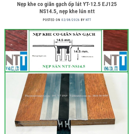
Nẹp khe co giãn gạch ốp lát YT-12.5 EJ125
NS14.5, nẹp khe lún ntt
POSTED ON
02/08/2026
BY
NTT