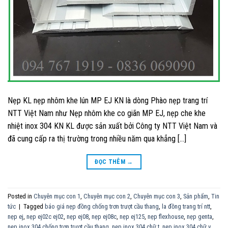
Nẹp KL nẹp nhôm khe lún MP EJ KN là dòng Phào nẹp trang trí
NTT Việt Nam như Nẹp nhôm khe co giãn MP EJ, nẹp che khe
nhiệt inox 304 KN KL được sản xuất bởi Công ty NTT Việt Nam và
đã cung cấp ra thị trường trong nhiều năm qua khẳng […]
ĐỌC THÊM
→
Posted in
Chuyên mục con 1
,
Chuyên mục con 2
,
Chuyên mục con 3
,
Sản phẩm
,
Tin
tức
|
Tagged
báo giá nẹp đồng chống trơn trượt cầu thang
,
la đồng trang trí ntt
,
nẹp ej
,
nẹp ej02c ej02
,
nẹp ej08
,
nẹp ej08c
,
nẹp ej125
,
nẹp flexhouse
,
nẹp genta
,
nẹp inox 304 chống trơn trượt cầu thang
,
nẹp inox 304 chữ t
,
nẹp inox 304 chữ v
,