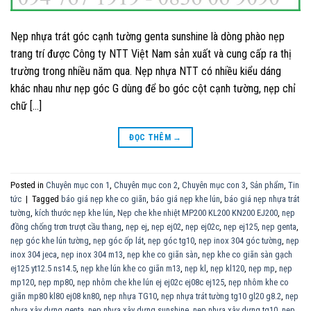
Nẹp nhựa trát góc cạnh tường genta sunshine là dòng phào nẹp
trang trí được Công ty NTT Việt Nam sản xuất và cung cấp ra thị
trường trong nhiều năm qua. Nẹp nhựa NTT có nhiều kiểu dáng
khác nhau như nẹp góc G dùng để bo góc cột cạnh tường, nẹp chỉ
chữ […]
ĐỌC THÊM
→
Posted in
Chuyên mục con 1
,
Chuyên mục con 2
,
Chuyên mục con 3
,
Sản phẩm
,
Tin
tức
|
Tagged
báo giá nẹp khe co giãn
,
báo giá nẹp khe lún
,
báo giá nẹp nhựa trát
tường
,
kích thước nẹp khe lún
,
Nẹp che khe nhiệt MP200 KL200 KN200 EJ200
,
nẹp
đồng chống trơn trượt cầu thang
,
nẹp ej
,
nẹp ej02
,
nẹp ej02c
,
nẹp ej125
,
nẹp genta
,
nẹp góc khe lún tường
,
nẹp góc ốp lát
,
nẹp góc tg10
,
nẹp inox 304 góc tường
,
nẹp
inox 304 jeca
,
nẹp inox 304 m13
,
nẹp khe co giãn sàn
,
nẹp khe co giãn sàn gạch
ej125 yt12.5 ns14.5
,
nẹp khe lún khe co giãn m13
,
nẹp kl
,
nẹp kl120
,
nẹp mp
,
nẹp
mp120
,
nẹp mp80
,
nẹp nhôm che khe lún ej ej02c ej08c ej125
,
nẹp nhôm khe co
giãn mp80 kl80 ej08 kn80
,
nẹp nhựa TG10
,
nẹp nhựa trát tường tg10 gl20 g8.2
,
nẹp
nhưa xây dựng genta
,
nẹp nhựa xây dựng sunshine
,
nẹp nhựa xây dựng tg10
,
nẹp