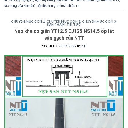
tác dụng của khe lún?
,
vật liệu trang trí hoàn thiện ntt
CHUYÊN MỤC CON 1
,
CHUYÊN MỤC CON 2
,
CHUYÊN MỤC CON 3
,
SẢN PHẨM
,
TIN TỨC
Nẹp khe co giãn YT12.5 EJ125 NS14.5 ốp lát
sàn gạch của NTT
POSTED ON
29/07/2026
BY
NTT