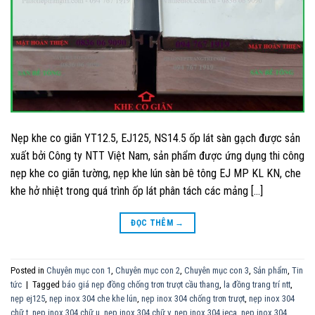
Nẹp khe co giãn YT12.5, EJ125, NS14.5 ốp lát sàn gạch được sản
xuất bởi Công ty NTT Việt Nam, sản phẩm được ứng dụng thi công
nẹp khe co giãn tường, nẹp khe lún sàn bê tông EJ MP KL KN, che
khe hở nhiệt trong quá trình ốp lát phân tách các mảng […]
ĐỌC THÊM
→
Posted in
Chuyên mục con 1
,
Chuyên mục con 2
,
Chuyên mục con 3
,
Sản phẩm
,
Tin
tức
|
Tagged
báo giá nẹp đồng chống trơn trượt cầu thang
,
la đồng trang trí ntt
,
nẹp ej125
,
nẹp inox 304 che khe lún
,
nẹp inox 304 chống trơn trượt
,
nẹp inox 304
chữ t
,
nẹp inox 304 chữ u
,
nẹp inox 304 chữ v
,
nẹp inox 304 jeca
,
nẹp inox 304