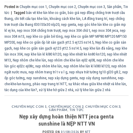
Posted in
Chuyên mục con 1
,
Chuyên mục con 2
,
Chuyên mục con 3
,
Sản phẩm
,
Tin
tức
|
Tagged
bản vẽ khe lún khe co giãn
,
báo giá nẹp đồng chống trơn trượt cầu
thang
,
chi tiết cấu tạo khe lún
,
khoảng cách khe lún
,
LA đồng trang trí
,
nẹp chống
trơn trượt cầu thang tl30 l55x30 nlp20
,
nẹp genta
,
nẹp góc khe lún khe co giãn mp
kl ej kn
,
nẹp inox 304 chống trơn trượt
,
nẹp inox 304 chữ t
,
nẹp inox 304 jeca
,
nẹp
inox 304 m13
,
nẹp khe co giãn bê tông
,
nẹp khe co giãn MP MP80 MP120 MP150
MP200
,
nẹp khe co giãn ốp lát sàn gạch yt12.5 ej125 ns14.5
,
Nẹp khe co giãn sàn
gạch
,
nẹp khe co giãn sàn gạch ej125 yt12.5 ns14.5
,
nẹp khe lún đà nẵng
,
nẹp khe
lún inox 304
,
nẹp khe lún kl kl80 kl120
,
nẹp khe nhiệt kn kn80 kn120
,
nẹp khe nhiệt
M13
,
Nẹp nhôm che khe lún
,
nẹp nhôm che khe lún ej02 ej08
,
nẹp nhôm che khe
lún góc ej02c ej08c
,
nẹp nhôm khe lún
,
nẹp nhôm khe lún kl kl80 kl120
,
nẹp nhôm
ngắt nước mưa
,
nẹp nhôm trang trí t v u l g
,
nẹp nhựa trát tường tg10 gl20 g8.2
,
nẹp
ốp góc tường
,
nẹp sunshine
,
nẹp xây dựng genta
,
nẹp xây dựng sunshhine
,
nep-
che-khe-lun-tuong
,
phào nẹp trang trí NTT
,
sự khác nhau giữa khe nhiệt và khe lún
,
tác dụng của khe lún?
,
xử lý khe hở giữa 2 nhà
,
xử lý khe lún giữa 2 nhà
CHUYÊN MỤC CON 1
,
CHUYÊN MỤC CON 2
,
CHUYÊN MỤC CON 3
,
SẢN PHẨM
,
TIN TỨC
Nẹp xây dựng hoàn thiện NTT jeca genta
sunshine là NẸP NTT VN
POSTED ON
01/08/2026
BY
NTT