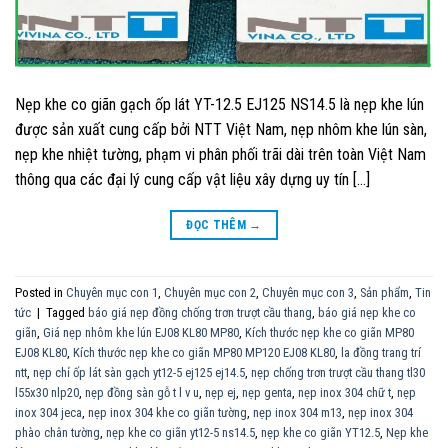
Nẹp khe co giãn gạch ốp lát YT-12.5 EJ125 NS14.5 là nẹp khe lún
được sản xuất cung cấp bởi NTT Việt Nam, nẹp nhôm khe lún sàn,
nẹp khe nhiệt tường, phạm vi phân phối trãi dài trên toàn Việt Nam
thông qua các đại lý cung cấp vật liệu xây dựng uy tín […]
ĐỌC THÊM
→
Posted in
Chuyên mục con 1
,
Chuyên mục con 2
,
Chuyên mục con 3
,
Sản phẩm
,
Tin
tức
|
Tagged
báo giá nẹp đồng chống trơn trượt cầu thang
,
báo giá nẹp khe co
giãn
,
Giá nẹp nhôm khe lún EJ08 KL80 MP80
,
Kích thước nẹp khe co giãn MP80
EJ08 KL80
,
Kích thước nẹp khe co giãn MP80 MP120 EJ08 KL80
,
la đồng trang trí
ntt
,
nẹp chỉ ốp lát sàn gạch yt12-5 ej125 ej14.5
,
nẹp chống trơn trượt cầu thang tl30
l55x30 nlp20
,
nẹp đồng sàn gỗ t l v u
,
nẹp ej
,
nẹp genta
,
nẹp inox 304 chữ t
,
nẹp
inox 304 jeca
,
nẹp inox 304 khe co giãn tường
,
nẹp inox 304 m13
,
nẹp inox 304
phào chân tường
,
nẹp khe co giãn yt12-5 ns14.5
,
nẹp khe co giãn YT12.5
,
Nẹp khe