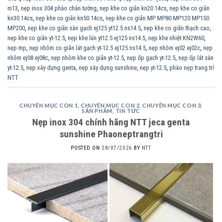
m13
,
nẹp inox 304 phào chân tường
,
nẹp khe co giãn kn20.14cs
,
nẹp khe co giãn
kn30.14cs
,
nẹp khe co giãn kn50.14cs
,
nẹp khe co giãn MP MP80 MP120 MP150
MP200
,
nẹp khe co giãn sàn gạch ej125 yt12.5 ns14.5
,
nẹp khe co giãn thạch cao
,
nẹp khe co giãn yt-12.5
,
nẹp khe lún yt12.5 ej125 ns14.5
,
nẹp khe nhiệt KN2W60
,
nẹp mp
,
nẹp nhôm co giãn lát gạch yt-12.5 ej125 ns14.5
,
nẹp nhôm ej02 ej02c
,
nẹp
nhôm ej08 ej08c
,
nẹp nhôm khe co giãn yt-12.5
,
nẹp ốp gạch yt-12.5
,
nẹp ốp lát sàn
yt-12.5
,
nẹp xây dựng genta
,
nẹp xây dựng sunshine
,
nẹp yt-12.5
,
phào nẹp trang trí
NTT
CHUYÊN MỤC CON 1
,
CHUYÊN MỤC CON 2
,
CHUYÊN MỤC CON 3
,
SẢN PHẨM
,
TIN TỨC
Nẹp inox 304 chính hãng NTT jeca genta
sunshine Phaoneptrangtri
POSTED ON
28/07/2026
BY
NTT