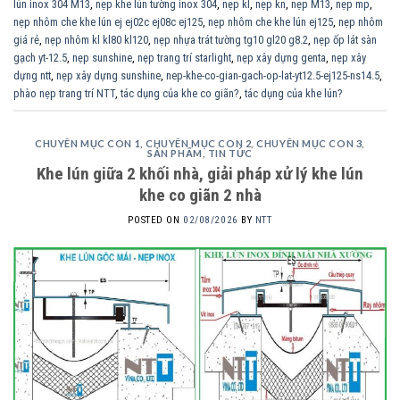
lún inox 304 M13
,
nẹp khe lún tường inox 304
,
nẹp kl
,
nẹp kn
,
nẹp M13
,
nẹp mp
,
nẹp nhôm che khe lún ej ej02c ej08c ej125
,
nẹp nhôm che khe lún ej125
,
nẹp nhôm
giá rẻ
,
nẹp nhôm kl kl80 kl120
,
nẹp nhựa trát tường tg10 gl20 g8.2
,
nẹp ốp lát sàn
gạch yt-12.5
,
nẹp sunshine
,
nẹp trang trí starlight
,
nẹp xây dựng genta
,
nẹp xây
dựng ntt
,
nẹp xây dựng sunshine
,
nep-khe-co-gian-gach-op-lat-yt12.5-ej125-ns14.5
,
phào nẹp trang trí NTT
,
tác dụng của khe co giãn?
,
tác dụng của khe lún?
CHUYÊN MỤC CON 1
,
CHUYÊN MỤC CON 2
,
CHUYÊN MỤC CON 3
,
SẢN PHẨM
,
TIN TỨC
Khe lún giữa 2 khối nhà, giải pháp xử lý khe lún
khe co giãn 2 nhà
POSTED ON
02/08/2026
BY
NTT