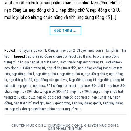
xuất có rất nhiều loại sản phẩm khác nhau như: Nẹp đồng chữ T,
nẹp đồng La, nẹp đồng chữ L, nẹp đồng chữ V, nẹp đồng chữ U…
mỗi loại lại có những chức năng và tính ứng dụng riêng để […]
ĐỌC THÊM
→
Posted in
Chuyên mục con 1
,
Chuyên mục con 2
,
Chuyên mục con 3
,
Sản phẩm
,
Tin
tức
|
Tagged
báo giá nẹp đồng chống trơn trượt cầu thang
,
báo giá nẹp đồng
trang trí
,
báo giá nẹp nhựa trát tường
,
Kích thước nẹp đồng trang trí.
,
kich-thuoc-
nep-dong
,
LA đồng trang trí
,
nẹp chống trượt dốc
,
nẹp đồng chống trơn trượt tam
cấp
,
nẹp đồng chữ l
,
nẹp đồng chữ t
,
nẹp đồng chữ U
,
nẹp đồng chữ v
,
nẹp đồng
la
,
nẹp đồng ốp đá
,
nẹp đồng sàn gỗ t l v u
,
Nẹp đồng trang trí
,
nẹp đồng trang trí
nội thất
,
nẹp genta
,
nẹp inox 304 chống trơn trượt
,
nẹp inox 304 chữ l
,
nẹp inox 304
chữ t
,
nẹp inox 304 chữ v
,
nẹp inox 304 m13
,
nẹp inox 304 trang trí
,
nẹp nhựa trát
tường tg10 gl20 g8.2
,
nẹp ốp góc gạch
,
nẹp ốp góc tường
,
nẹp sunshine
,
nẹp t
đồng
,
nẹp trang trí starlight
,
nẹp v góc tường
,
nẹp xây dựng genta
,
nẹp xây dựng
ntt
,
nẹp xây dựng sunshhine
,
phào nẹp trang trí NTT
CHUYÊN MỤC CON 1
,
CHUYÊN MỤC CON 2
,
CHUYÊN MỤC CON 3
,
SẢN PHẨM
,
TIN TỨC