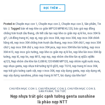
ĐỌC THÊM
→
Posted in
Chuyên mục con 1
,
Chuyên mục con 2
,
Chuyên mục con 3
,
Sản phẩm
,
Tin
tức
|
Tagged
bản vẽ nẹp khe co giãn MP120 MP80 KL120
,
báo giá nẹp đồng
chống trơn trượt cầu thang
,
chi tiết cấu tạo nẹp khe co giãn mp ej kl kn
,
inox 304 là
gì?
,
LA đồng trang trí
,
nẹp ej
,
nẹp góc inox 304
,
nẹp inox 304
,
nẹp inox 304 chính
hãng ntt
,
nẹp inox 304 chống trơn trượt cầu thang
,
nẹp inox 304 chữ l
,
nẹp inox 304
chữ t
,
nẹp inox 304 chữ v
,
nẹp inox 304 jeca
,
nẹp inox 304 khe lún tường
,
nẹp inox
304 m13
,
nẹp inox góc tường
,
nẹp khe co giãn mp ej kl kn
,
nẹp khe lún inox 304 ốp
tường
,
nẹp kl
,
nẹp kn
,
nẹp M13
,
nẹp mp
,
nẹp nhôm che khe lún ej ej02c ej08c
ej125
,
Nẹp nhôm che khe lún EJ08 KL120 KN80 MP120
,
nẹp nhôm ngắt nước mưa
,
nẹp nhựa genta
,
nẹp nhựa trát tường tg10 gl20
,
nẹp TG10
,
nẹp trang trí inox 304
,
nẹp trát góc tường cạnh cột
,
nẹp v inox 304
,
nẹp xây dựng genta
,
nẹp xây dựng ntt
,
nẹp xây dựng sunshine
,
phào nẹp trang trí NTT
,
tác dụng của khe lún?
CHUYÊN MỤC CON 1
,
CHUYÊN MỤC CON 2
,
CHUYÊN MỤC CON 3
,
SẢN PHẨM
,
TIN TỨC
Nẹp nhựa trát góc cạnh tường genta sunshine
là phào nẹp NTT