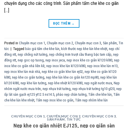
chuyên dụng cho các công trình. Sản phẩm tấm che khe co giãn
[…]
ĐỌC THÊM
→
Posted in
Chuyên mục con 1
,
Chuyên mục con 2
,
Chuyên mục con 3
,
Sản phẩm
,
Tin
tức
|
Tagged
báo giá tấm che khe lún
,
kích thước nẹp khe lún khe nhiệt
,
nẹp chỉ
đồng ntt
,
nẹp chống nứt tường
,
nẹp chống trơn trượt cầu thang bậc tam cấp
,
nẹp
đồng ntt
,
nep goc op tuong
,
nẹp inox jeca
,
nẹp inox khe co giãn kl120 kl80
,
nẹp
inox khe co giãn nhà liền kề
,
nẹp inox khe lún kl120 kl80
,
nẹp inox khe lún m13
,
nẹp inox khe lún mái nhà
,
nẹp khe co giãn khe lún ej02
,
nẹp khe co giãn kl120
kl80
,
nẹp khe co giãn tường
,
nẹp khe lún khe co giãn kn120 mp80
,
nẹp khe lún
kl120 kl80
,
nẹp khe lún tường
,
nẹp khe nhiệt kl120 kl80
,
nẹp ngắt nước mưa
,
Nẹp
nhôm ngắt nước mưa trên
,
nẹp nhựa trát tường
,
nẹp nhựa trát tường tg10 gl20
,
nẹp
ốp lát sàn gạch ej125 yt12.5 ns14.5
,
phào nẹp chân tường
,
Tấm che khe lún
,
Tấm
che khe lún khe nhiệt
,
Tấm nẹp inox khe co giãn
,
Tấm nẹp nhôm khe lún
CHUYÊN MỤC CON 1
,
CHUYÊN MỤC CON 2
,
CHUYÊN MỤC CON 3
,
SẢN PHẨM
,
TIN TỨC
Nẹp khe co giãn nhiệt EJ125, nẹp co giãn sàn