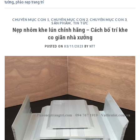
tường
,
phào nẹp trang trí
CHUYÊN MỤC CON 1
,
CHUYÊN MỤC CON 2
,
CHUYÊN MỤC CON 3
,
SẢN PHẨM
,
TIN TỨC
Nẹp nhôm khe lún chính hãng – Cách bố trí khe
co giãn nhà xưởng
POSTED ON
03/11/2023
BY
NTT