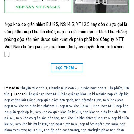
Nẹp khe co giãn nhiệt EJ125, NS14.5, YT12.5 hay còn được gọi là
sản phẩm nẹp khe lún nhiệt, nẹp co giãn sàn gạch, tách khe chống
phồng dộp sàn nền được sản xuất và phân phối bởi Công ty NTT
Việt Nam hoặc qua các cửa hàng đại lý ủy quyền trên thi trường.
[…]
ĐỌC THÊM
→
Posted in
Chuyên mục con 1
,
Chuyên mục con 2
,
Chuyên mục con 3
,
Sản phẩm
,
Tin
tức
|
Tagged
Báo giá nẹp inox M13
,
báo giá nẹp khe lún khe nhiệt
,
nẹp chỉ ốp lát
,
nẹp chống nứt tường
,
nẹp giãn cách sàn gạch
,
nẹp gờ móc nước
,
nẹp inox jeca
,
nẹp inox khe co giãn khe nhiệt m13
,
nẹp inox khe lún m13
,
Nẹp inox M13
,
nẹp khe
co giãn gạch ốp lát
,
nẹp khe co giãn khe lún kn200
,
nẹp khe co giãn khe nhiệt ntt-
ns14.5
,
nẹp khe co giãn sàn bê tông
,
nẹp khe lún khe nhiệt ej02 ej12.5
,
nẹp khe lún
kn150
,
nẹp khe lún ntt-kn120
,
nẹp ngắt nước mưa
,
nẹp nhôm ngắt nước mưa
,
nẹp
nhựa trát tường tg10 gl20
,
nẹp ốp góc cạnh tường
,
nẹp starlight
,
phào nẹp chân