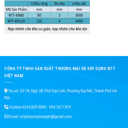
Nẹp nhôm che khe co giản, nẹp nhôm che khe lún
CÔNG TY TNHH SẢN XUẤT THƯƠNG MẠI VÀ XÂY DỰNG NTT
VIỆT NAM
Trụ sở: Số 18, Ngõ 28, Phố Đại Linh, Phường Đại Mỗ, Thành Phố Hà
Nội.
Hotline:
024.6329.9090 - 094.767.1919
Email:
nttphaoneptrangtri@gmail.com