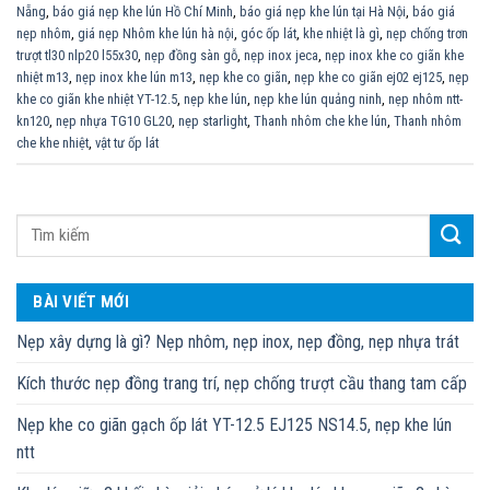
Nẵng
,
báo giá nẹp khe lún Hồ Chí Minh
,
báo giá nẹp khe lún tại Hà Nội
,
báo giá
nẹp nhôm
,
giá nẹp Nhôm khe lún hà nội
,
góc ốp lát
,
khe nhiệt là gì
,
nẹp chống trơn
trượt tl30 nlp20 l55x30
,
nẹp đồng sàn gỗ
,
nẹp inox jeca
,
nẹp inox khe co giãn khe
nhiệt m13
,
nẹp inox khe lún m13
,
nẹp khe co giãn
,
nẹp khe co giãn ej02 ej125
,
nẹp
khe co giãn khe nhiệt YT-12.5
,
nẹp khe lún
,
nẹp khe lún quảng ninh
,
nẹp nhôm ntt-
kn120
,
nẹp nhựa TG10 GL20
,
nẹp starlight
,
Thanh nhôm che khe lún
,
Thanh nhôm
che khe nhiệt
,
vật tư ốp lát
BÀI VIẾT MỚI
Nẹp xây dựng là gì? Nẹp nhôm, nẹp inox, nẹp đồng, nẹp nhựa trát
Kích thước nẹp đồng trang trí, nẹp chống trượt cầu thang tam cấp
Nẹp khe co giãn gạch ốp lát YT-12.5 EJ125 NS14.5, nẹp khe lún
ntt