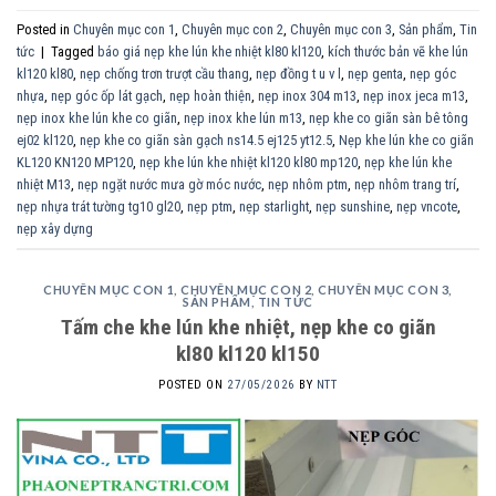
Posted in
Chuyên mục con 1
,
Chuyên mục con 2
,
Chuyên mục con 3
,
Sản phẩm
,
Tin
tức
|
Tagged
báo giá nẹp khe lún khe nhiệt kl80 kl120
,
kích thước bản vẽ khe lún
kl120 kl80
,
nẹp chống trơn trượt cầu thang
,
nẹp đồng t u v l
,
nẹp genta
,
nẹp góc
nhựa
,
nẹp góc ốp lát gạch
,
nẹp hoàn thiện
,
nẹp inox 304 m13
,
nẹp inox jeca m13
,
nẹp inox khe lún khe co giãn
,
nẹp inox khe lún m13
,
nẹp khe co giãn sàn bê tông
ej02 kl120
,
nẹp khe co giãn sàn gạch ns14.5 ej125 yt12.5
,
Nẹp khe lún khe co giãn
KL120 KN120 MP120
,
nẹp khe lún khe nhiệt kl120 kl80 mp120
,
nẹp khe lún khe
nhiệt M13
,
nẹp ngặt nước mưa gờ móc nước
,
nẹp nhôm ptm
,
nẹp nhôm trang trí
,
nẹp nhựa trát tường tg10 gl20
,
nẹp ptm
,
nẹp starlight
,
nẹp sunshine
,
nẹp vncote
,
nẹp xây dựng
CHUYÊN MỤC CON 1
,
CHUYÊN MỤC CON 2
,
CHUYÊN MỤC CON 3
,
SẢN PHẨM
,
TIN TỨC
Tấm che khe lún khe nhiệt, nẹp khe co giãn
kl80 kl120 kl150
POSTED ON
27/05/2026
BY
NTT