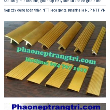
Khe lún giữa 2 khối nhà, giải pháp xử lý khe lún khe co giãn 2 nhà
Nẹp xây dựng hoàn thiện NTT jeca genta sunshine là NẸP NTT VN