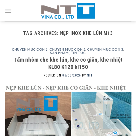
Skip
to
content
TAG ARCHIVES:
NẸP INOX KHE LÚN M13
CHUYÊN MỤC CON 1
,
CHUYÊN MỤC CON 2
,
CHUYÊN MỤC CON 3
,
SẢN PHẨM
,
TIN TỨC
Tấm nhôm che khe lún, khe co giãn, khe nhiệt
KL80 K120 kl150
POSTED ON
08/06/2026
BY
NTT