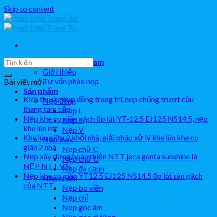
Skip to content
Công ty NTT Việt Nam
Giới thiệu
Tư vấn phào nẹp
Bài viết mới
Sản phẩm
Kích thước nẹp đồng trang trí, nẹp chống trượt cầu
Nẹp đồng
thang tam cấp
Nẹp L
Nẹp khe co giãn gạch ốp lát YT-12.5 EJ125 NS14.5, nẹp
Nẹp T
khe lún ntt
Nẹp V
Khe lún giữa 2 khối nhà, giải pháp xử lý khe lún khe co
Nẹp inox
giãn 2 nhà
Nẹp chữ C
Nẹp xây dựng hoàn thiện NTT jeca genta sunshine là
Nẹp chữ U
NẸP NTT VN
Nẹp đa cạnh
Nẹp khe co giãn YT12.5 EJ125 NS14.5 ốp lát sàn gạch
Nẹp nhôm
của NTT
Nẹp bo viền
Nẹp chỉ
Nẹp góc âm
Nẹp góc dương