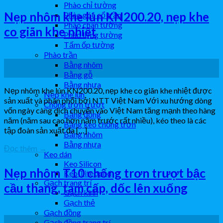
Phào chỉ tường
Nẹp nhôm khe lún KN200.20, nẹp khe
Phào góc cổ trần
Phào chân tường
co giãn khe nhiệt
Phào lưng tường
Tấm ốp tường
Phào trần
22
Bằng nhôm
Th4
Bằng gỗ
Bằng nhựa
Nẹp nhôm khe lún KN200.20, nẹp khe co giãn khe nhiệt được
Nẹp khe lún
sản xuất và phân phối bởi NTT Việt Nam Với xu hướng dòng
Chống trơn trượt
vốn ngày càng dịch chuyển vào Việt Nam tăng mạnh theo hàng
Bằng đồng
năm (năm sau cao hơn năm trước rất nhiều), kéo theo là các
Bằng keo chống trơn
tập đoàn sản xuất đa […]
Bằng nhôm
Bằng nhựa
Đọc thêm
→
Keo dán
Keo Silicon
Nẹp nhôm T10 chống trơn trượt bậc
Keo Titebond
Gạch trang trí
cầu thang, tam cấp, dốc lên xuống
Gạch kính
Gạch thẻ
Gạch đồng
13
Gạch đồng trang trí