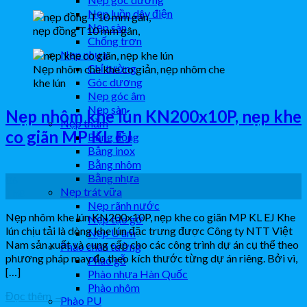
Nẹp luồn dây điện
Nẹp sàn
nẹp đồng T10 mm gân,
Chống trơn
Nẹp nhựa
Chỉ tường
Nẹp nhôm che khe co giản, nẹp nhôm che
Góc dương
khe lún
Nẹp góc âm
Nẹp sàn
Nẹp nhôm khe lún KN200x10P, nẹp khe
Nẹp thảm
co giãn MP KL EJ
Bằng đồng
Bằng inox
Bằng nhôm
Bằng nhựa
06
Nẹp trát vữa
Th8
Nẹp rãnh nước
Nẹp nhôm khe lún KN200x10P, nẹp khe co giãn MP KL EJ Khe
Nẹp tạo gờ
lún chịu tải là dòng khe lún đặc trưng được Công ty NTT Việt
Nẹp U âm
Nam sản xuất và cung cấp cho các công trình dự án cụ thể theo
Phào chân tường
phương pháp may đo theo kích thước từng dự án riêng. Bởi vì,
Phào gỗ
[…]
Phào nhựa Hàn Quốc
Phào nhôm
Đọc thêm
→
Phào PU