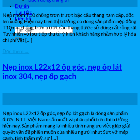
Th3
Dự án
Tin tức
Nẹp nhôm T10 chống trơn trượt bậc cầu thang, tam cấp, dốc
Liên hệ
lên xuống Hiện nay trên thị trường có dòng sản phẩm nẹp đồng
T10mm chống trơn trượt cầu thang được sử dụng rất rộng rãi.
Tuy nhiên với sự tiếp thu từ ý kiến khách hàng nhằm hợp lý hóa
chi phí vật […]
Đọc thêm
→
Nẹp inox L22x12 ốp góc, nẹp ốp lát
inox 304, nẹp ốp gạch
11
Th3
Nẹp inox L22x12 ốp góc, nẹp ốp lát gạch là dòng sản phẩm
được NTT Việt Nam sản xuất và phân phối trên thi trường
hiện nay. Sản phẩm mang lại nhiều tính năng ưu việt giúp giải
quyết vấn đề phiền muộn của nhiều người như: Sứt vỡ mép
cạnh, tính thẩm mỹ, sự […]