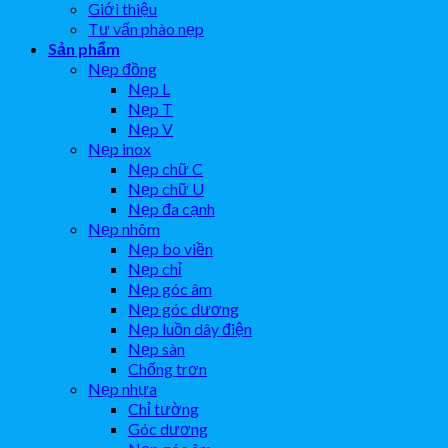
Giới thiệu
Tư vấn phào nẹp
Sản phẩm
Nẹp đồng
Nẹp L
Nẹp T
Nẹp V
Nẹp inox
Nẹp chữ C
Nẹp chữ U
Nẹp đa cạnh
Nẹp nhôm
Nẹp bo viền
Nẹp chỉ
Nẹp góc âm
Nẹp góc dương
Nẹp luồn dây điện
Nẹp sàn
Chống trơn
Nẹp nhựa
Chỉ tường
Góc dương