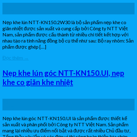
26
Th10
Nẹp khe lún NTT-KN150.2W30 là bộ sản phẩm nẹp khe co
giãn nhiệt được sản xuất và cung cấp bởi Công ty NTT Việt
Nam, sản phẩm được cấu thành từ nhiều chi tiết kết hợp với
nhau tạo ra tính năng đồng bộ cụ thể như sau: Bộ ray nhôm: Sản
phẩm được ghép […]
Đọc thêm
→
Nẹp khe lún góc NTT-KN150.UI, nẹp
khe co giãn khe nhiệt
23
Th10
Nẹp khe lún góc NTT-KN150.UI là sản phẩm được thiết kế
sản xuất và phân phối bởi Công ty NTT Việt Nam. Sản phẩm
mang lại nhiều ưu điểm nổi bật và được rất nhiều Chủ đầu tư,
Tổng thầu xây lắp và các đơn vị thi công hoàn thiện lựa chọn