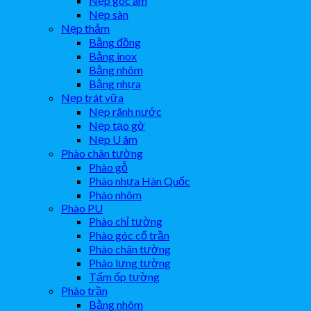
Nẹp góc âm
Nẹp sàn
Nẹp thảm
Bằng đồng
Bằng inox
Bằng nhôm
Bằng nhựa
Nẹp trát vữa
Nẹp rãnh nước
Nẹp tạo gờ
Nẹp U âm
Phào chân tường
Phào gỗ
Phào nhựa Hàn Quốc
Phào nhôm
Phào PU
Phào chỉ tường
Phào góc cổ trần
Phào chân tường
Phào lưng tường
Tấm ốp tường
Phào trần
Bằng nhôm