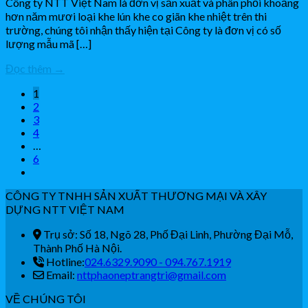
Công ty NTT Việt Nam là đơn vị sản xuất và phân phối khoảng
hơn năm mươi loại khe lún khe co giãn khe nhiệt trên thi
trường, chúng tôi nhận thấy hiện tại Công ty là đơn vị có số
lượng mẫu mã […]
Đọc thêm
→
1
2
3
4
…
6
CÔNG TY TNHH SẢN XUẤT THƯƠNG MẠI VÀ XÂY
DỰNG NTT VIỆT NAM
Trụ sở: Số 18, Ngõ 28, Phố Đại Linh, Phường Đại Mỗ,
Thành Phố Hà Nội.
Hotline:
024.6329.9090 - 094.767.1919
Email:
nttphaoneptrangtri@gmail.com
VỀ CHÚNG TÔI