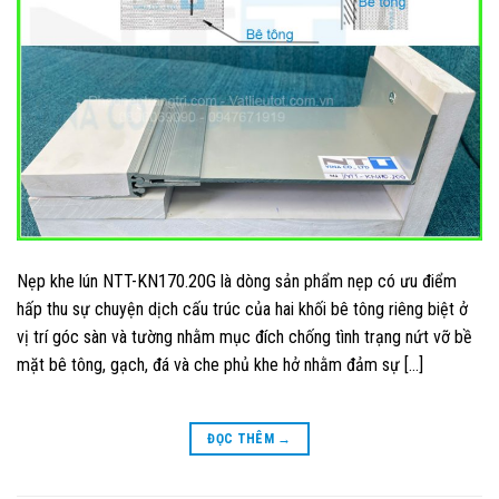
Nẹp khe lún NTT-KN170.20G là dòng sản phẩm nẹp có ưu điểm
hấp thu sự chuyện dịch cấu trúc của hai khối bê tông riêng biệt ở
vị trí góc sàn và tường nhằm mục đích chống tình trạng nứt vỡ bề
mặt bê tông, gạch, đá và che phủ khe hở nhằm đảm sự […]
ĐỌC THÊM
→