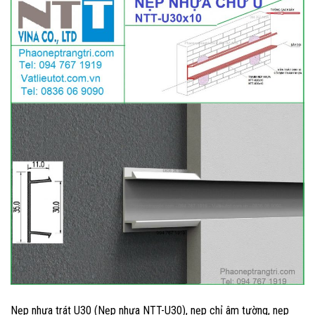
Nẹp nhựa trát U30 (Nẹp nhựa NTT-U30), nẹp chỉ âm tường, nẹp