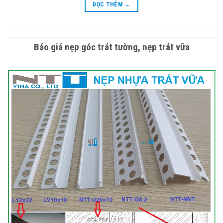
ĐỌC THÊM
→
Báo giá nẹp góc trát tường, nẹp trát vữa