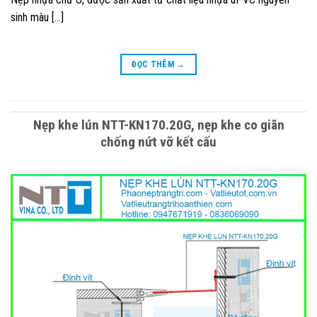
sinh màu […]
ĐỌC THÊM
→
Nẹp khe lún NTT-KN170.20G, nẹp khe co giãn
chống nứt vỡ kết cấu