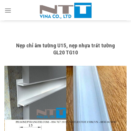
Skip
to
content
Nẹp chỉ âm tường U15, nẹp nhựa trát tường
GL20 TG10