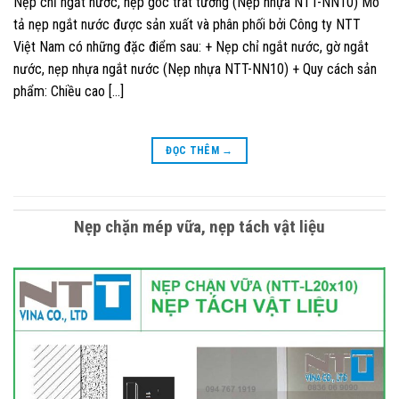
Nẹp chỉ ngắt nước, nẹp góc trát tường (Nẹp nhựa NTT-NN10) Mô
tả nẹp ngắt nước được sản xuất và phân phối bởi Công ty NTT
Việt Nam có những đặc điểm sau: + Nẹp chỉ ngắt nước, gờ ngắt
nước, nẹp nhựa ngắt nước (Nẹp nhựa NTT-NN10) + Quy cách sản
phẩm: Chiều cao […]
ĐỌC THÊM
→
Nẹp chặn mép vữa, nẹp tách vật liệu