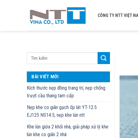
Skip
to
CÔNG TY NTT VIỆT N
content
BÀI VIẾT MỚI
Kích thước nẹp đồng trang trí, nẹp chống
trượt cầu thang tam cấp
Nẹp khe co giãn gạch ốp lát YT-12.5
EJ125 NS14.5, nẹp khe lún ntt
Khe lún giữa 2 khối nhà, giải pháp xử lý khe
lún khe co giãn 2 nhà