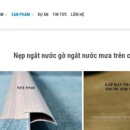
AM
SẢN PHẨM
DỰ ÁN
TIN TỨC
LIÊN HỆ
Nẹp ngắt nước gờ ngắt nước mưa trên c