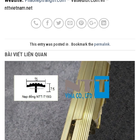
Website:
Phaoneptrangtri.com
– Vatlieutot.com.vn –
nttvietnam.net
This entry was posted in . Bookmark the
permalink
.
BÀI VIẾT LIÊN QUAN