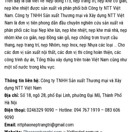
Trên đây là bài viết về Nẹp đồng t15, nẹp trang trí, nẹp khe co giãn,
nẹp khe nhiệt được sản xuất và phân phối bởi Công ty NTT Việt
Nam. Công ty TNHH Sản xuất Thương mại và Xây dựng NTT Việt
Nam là đơn vị tiên phong dẫn đầu chuyên nghiên cứu sản xuất và
phân phối các loại Nẹp khe lún, nẹp khe nhiệt, nẹp khe mái nhà, nẹp
nhôm khe co giãn, nẹp Đồng sàn gỗ, nẹp chống trơn trượt cầu
thang, nẹp trang trí, nẹp Nhôm, nẹp Inox, nẹp Nhựa các loại … Cho
các đơn vị sản xuất nội thất, các đơn vị thi công hoàn thiện, các
công trình dự án, Tổng thầu xây dựng trên toàn Việt Nam cũng như
một số nước trong khu vực.
Thông tin liên hệ:
Công ty TNHH Sản xuất Thương mại và Xây
dựng NTT Việt Nam
Địa chỉ:
Số 18, ngõ 28, phố Đại Linh, phường Đại Mỗ, Thành Phố
Hà Nội
Điện thoại:
0246329 9090 – Hotline: 094 767 1919 – 083 606
9090
Email:
nttphaoneptrangtri@gmail.com