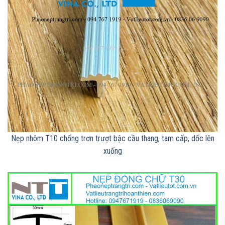
Nẹp nhôm T10 chống trơn trượt bậc cầu thang, tam cấp, dốc lên
xuống