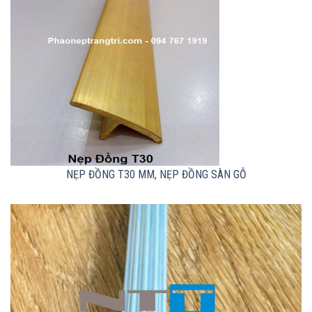
NẸP ĐỒNG T30 MM, NẸP ĐỒNG SÀN GỖ