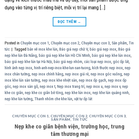
dụng vào từng vị trí riêng biệt, mỗi vị trí lại mang […]
ĐỌC THÊM
→
Posted in
Chuyên mục con 1
,
Chuyên mục con 2
,
Chuyên mục con 3
,
Sản phẩm
,
Tin
tức
|
Tagged
bản vẽ inox khe lún
,
Báo giá nẹp chữ V
,
báo giá nẹp inox
,
Báo giá
nẹp khe lún Đà Nẵng
,
báo giá nẹp khe lún Hồ Chí Minh
,
báo giá nẹp khe lún inox
,
báo giá nẹp khe lún tại Hà Nội
,
báo giá nẹp nhôm
,
các loại nẹp inox
,
góc ốp lát
,
hình ảnh nẹp inox
,
hinh-anh-nep-inox-khe-lun-san-tuong
,
kích thước nẹp inox
,
nẹp
inox chân tường
,
nẹp inox chính hãng
,
nẹp inox giá rẻ
,
nẹp inox góc vuông
,
nẹp
inox khe lún sàn tường
,
nẹp inox khe nhiệt sàn
,
nẹp inox ốp gạch
,
nẹp inox ốp
góc
,
nẹp inox sàn gỗ
,
nẹp inox t
,
Nẹp inox trang trí
,
nẹp inox u
,
nẹp inox v
,
nẹp
khe co giãn
,
nẹp khe co giãn bê tông
,
nẹp khe lún inox
,
nẹp khe lún quảng ninh
,
nẹp khe lún tường
,
Thanh nhôm che khe lún
,
vật tư ốp lát
CHUYÊN MỤC CON 1
,
CHUYÊN MỤC CON 2
,
CHUYÊN MỤC CON 3
,
SẢN PHẨM
,
TIN TỨC
Nẹp khe co giãn bệnh viện, trường học, trung
tâm thương mại