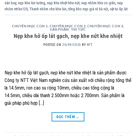
sân bay
,
nẹp khe lún tường
,
nẹp khe nhiệt khe nứt
,
nẹp nhôm khe co giãn
,
nẹp
nhôm ntt-kn120
,
Thanh nhôm che khe lún
,
tổng kho nẹp giá rẻ hà nội
,
vật tư ốp lát
CHUYÊN MỤC CON 1
,
CHUYÊN MỤC CON 2
,
CHUYÊN MỤC CON 3
,
SẢN PHẨM
,
TIN TỨC
Nẹp khe hở ốp lát gạch, nẹp khe nứt khe nhiệt
POSTED ON
25/09/2025
BY
NTT
Nẹp khe hở ốp lát gạch, nẹp khe nứt khe nhiệt là sản phẩm được
Công ty NTT Việt Nam nghiên cứu sản xuất với chiều rộng tổng thể
là 14.5mm, ron cao su rộng 10mm, chiều cao tổng cộng là
14.5mm, chiều dài thanh 2.500mm hoặc 2.700mm. Sản phẩm là
giải pháp phù hợp […]
ĐỌC THÊM
→