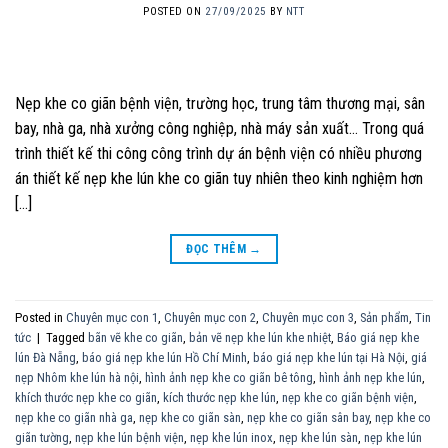
POSTED ON
27/09/2025
BY
NTT
Nẹp khe co giãn bệnh viện, trường học, trung tâm thương mại, sân
bay, nhà ga, nhà xưởng công nghiệp, nhà máy sản xuất… Trong quá
trình thiết kế thi công công trình dự án bệnh viện có nhiều phương
án thiết kế nẹp khe lún khe co giãn tuy nhiên theo kinh nghiệm hơn
[…]
ĐỌC THÊM
→
Posted in
Chuyên mục con 1
,
Chuyên mục con 2
,
Chuyên mục con 3
,
Sản phẩm
,
Tin
tức
|
Tagged
bãn vẽ khe co giãn
,
bản vẽ nẹp khe lún khe nhiệt
,
Báo giá nẹp khe
lún Đà Nẵng
,
báo giá nẹp khe lún Hồ Chí Minh
,
báo giá nẹp khe lún tại Hà Nội
,
giá
nẹp Nhôm khe lún hà nội
,
hình ảnh nẹp khe co giãn bê tông
,
hình ảnh nẹp khe lún
,
khích thước nẹp khe co giãn
,
kích thước nẹp khe lún
,
nẹp khe co giãn bệnh viện
,
nẹp khe co giãn nhà ga
,
nẹp khe co giãn sàn
,
nẹp khe co giãn sân bay
,
nẹp khe co
giãn tường
,
nẹp khe lún bệnh viện
,
nẹp khe lún inox
,
nẹp khe lún sàn
,
nẹp khe lún