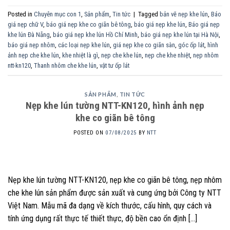
Posted in
Chuyên mục con 1
,
Sản phẩm
,
Tin tức
|
Tagged
bản vẽ nẹp khe lún
,
Báo
giá nẹp chữ V
,
báo giá nẹp khe co giãn bê tông
,
báo giá nẹp khe lún
,
Báo giá nẹp
khe lún Đà Nẵng
,
báo giá nẹp khe lún Hồ Chí Minh
,
báo giá nẹp khe lún tại Hà Nội
,
báo giá nẹp nhôm
,
các loại nẹp khe lún
,
giá nẹp khe co giãn sàn
,
góc ốp lát
,
hình
ảnh nẹp che khe lún
,
khe nhiệt là gì
,
nẹp che khe lún
,
nẹp che khe nhiệt
,
nẹp nhôm
ntt-kn120
,
Thanh nhôm che khe lún
,
vật tư ốp lát
SẢN PHẨM
,
TIN TỨC
Nẹp khe lún tường NTT-KN120, hình ảnh nẹp
khe co giãn bê tông
POSTED ON
07/08/2025
BY
NTT
Nẹp khe lún tường NTT-KN120, nẹp khe co giãn bê tông, nẹp nhôm
che khe lún sản phẩm được sản xuất và cung ứng bởi Công ty NTT
Việt Nam. Mẫu mã đa dạng về kích thước, cấu hình, quy cách và
tính ứng dụng rất thực tế thiết thực, độ bền cao ổn định […]