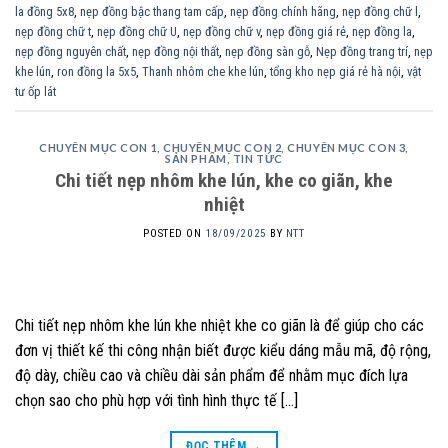
la đồng 5x8
,
nẹp đồng bậc thang tam cấp
,
nẹp đồng chính hãng
,
nẹp đồng chữ l
,
nẹp đồng chữ t
,
nẹp đồng chữ U
,
nẹp đồng chữ v
,
nẹp đồng giá rẻ
,
nẹp đồng la
,
nẹp đồng nguyên chất
,
nẹp đồng nội thất
,
nẹp đồng sàn gỗ
,
Nẹp đồng trang trí
,
nẹp
khe lún
,
ron đồng la 5x5
,
Thanh nhôm che khe lún
,
tổng kho nẹp giá rẻ hà nội
,
vật
tư ốp lát
CHUYÊN MỤC CON 1
,
CHUYÊN MỤC CON 2
,
CHUYÊN MỤC CON 3
,
SẢN PHẨM
,
TIN TỨC
Chi tiết nẹp nhôm khe lún, khe co giãn, khe
nhiệt
POSTED ON
18/09/2025
BY
NTT
Chi tiết nẹp nhôm khe lún khe nhiệt khe co giãn là để giúp cho các
đơn vị thiết kế thi công nhận biết được kiểu dáng mẫu mã, độ rộng,
độ dày, chiều cao và chiều dài sản phẩm để nhằm mục đích lựa
chọn sao cho phù hợp với tình hình thực tế […]
ĐỌC THÊM
→