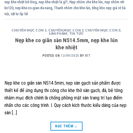
nẹp khe nhiệt bê tông
,
nẹp khe nhiệt là gì?
,
Nẹp nhôm che khe lún
,
nẹp nhôm ntt-
kn120
,
nep-khe-co-gian-da-nang
,
Thanh nhôm che khe lún
,
tổng kho nẹp giá rẻ hà
nội
,
vật tư ốp lát
CHUYÊN MỤC CON 1
,
CHUYÊN MỤC CON 2
,
CHUYÊN MỤC CON 3
,
SẢN PHẨM
,
TIN TỨC
Nẹp khe co giãn sàn NS14.5mm, nẹp khe lún
khe nhiệt
POSTED ON
12/09/2025
BY
NTT
Nẹp khe co giãn sàn NS14.5mm, nẹp sàn gạch sản phẩm được
thiết kế để ứng dụng thi công cho khe thở sàn gạch, đá, bê tông
nhằm mục đích chính là chống phồng mặt sàn trang trí tạo điểm
nhấn cho các công trình. I. Quy cách kích thước kiểu dáng của nẹp
sàn […]
ĐỌC THÊM
→