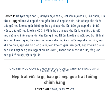
Posted in
Chuyên mục con 1
,
Chuyên mục con 2
,
Chuyên mục con 3
,
Sản phẩm
,
Tin
tức
|
Tagged
bản vẽ nẹp khe co giãn
,
bản vẽ nẹp khe lún
,
bản vẽ nẹp khe nhiệt
,
báo giá nẹp khe co giãn bê tông
,
báo giá nẹp khe lún
,
Báo giá nẹp khe lún Đà
Nẵng
,
báo giá nẹp khe lún Hồ Chí Minh
,
báo giá nẹp khe lún khe nhiệt
,
báo giá
nẹp nhôm
,
chi tiết nẹp nhôm khe lún
,
giá nẹp Nhôm khe lún hà nội
,
góc ốp lát
,
hình
ảnh nẹp khe co giãn
,
hình ảnh nẹp nhôm khe lún
,
kích thước nẹp khe co giãn
,
nẹp
khe co giãn
,
nẹp khe co giãn giá rẻ
,
Nẹp khe co giãn sàn gạch
,
nẹp khe lún giá rẻ
,
nẹp khe nhiệt sàn gạch
,
nẹp nhôm ntt-kn120
,
Thanh nhôm che khe lún
,
tổng kho
nẹp giá rẻ hà nội
,
vật tư ốp lát
CHUYÊN MỤC CON 1
,
CHUYÊN MỤC CON 2
,
CHUYÊN MỤC CON 3
,
SẢN PHẨM
,
TIN TỨC
Nẹp trát vữa là gì, báo giá nẹp góc trát tường
chính hãng
POSTED ON
17/09/2025
BY
NTT