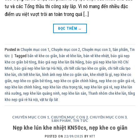
tư và các Tổng thầu thi công xây lăp. Vì nó mang đến nhiều đặc
điểm ưu việt vượt trôi an toàn trong quá […]
ĐỌC THÊM
→
Posted in
Chuyên mục con 1
,
Chuyên mục con 2
,
Chuyên mục con 3
,
Sản phẩm
,
Tin
tức
|
Tagged
bãn vẽ khe co giãn
,
bản vẽ khe lún
,
bản vẽ khe nhiệt
,
báo giá nẹp
khe co giãn bê tông
,
Báo giá nẹp khe lún Đà Nẵng
,
báo giá nẹp khe lún Hồ Chí
Minh
,
báo giá nẹp khe lún tại Hà Nội
,
chi tiết cấu tạo khe co giãn
,
chi tiết cấu tạo
khe lún
,
chi tiết khe lún
,
hình ảnh nẹp khe co giãn sàn
,
khe nhiệt là gì
,
nẹp khe co
giãn
,
nẹp khe co giãn bê tông
,
nẹp khe co giãn chính hãng
,
nẹp khe co giãn giá rẻ
,
nẹp khe lún chính hãng
,
nẹp khe lún chịu trọng tải
,
nẹp khe lún giá rẻ
,
nẹp khe lún
nhà xưởng
,
nẹp khe lún quảng ninh
,
nẹp khe lún sàn
,
Thanh nhôm che khe lún
,
tổng
kho nẹp giá rẻ hà nội
,
vật tư ốp lát
CHUYÊN MỤC CON 1
,
CHUYÊN MỤC CON 2
,
CHUYÊN MỤC CON 3
,
SẢN PHẨM
,
TIN TỨC
Nẹp khe lún khe nhiệt KN50cs, nẹp khe co giãn
POSTED ON
22/09/2025
BY
NTT