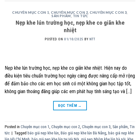
CHUYÊN MỤC CON 1
,
CHUYÊN MỤC CON 2
,
CHUYÊN MỤC CON 3
,
SẢN PHẨM
,
TIN TỨC
Nẹp khe lún trường học, nẹp khe co giãn khe
nhiệt
POSTED ON
01/10/2025
BY
NTT
Nẹp khe lún trường học, nẹp khe co giãn khe nhiệt. Hiện nay do
điều kiện tiêu chuẩn trường học ngày càng được nâng cấp mở rộng
để đảm bảo cho các em học sinh có một không gian học tập tốt,
không gian thoáng đãng giúp các em phát huy tính sáng tạo và […]
ĐỌC THÊM
→
Posted in
Chuyên mục con 1
,
Chuyên mục con 2
,
Chuyên mục con 3
,
Sản phẩm
,
Tin
tức
|
Tagged
báo giá nẹp khe lún
,
Báo giá nẹp khe lún Đà Nẵng
,
báo giá nẹp khe
lún Hồ Chí Minh
,
báo giá nẹp khe lún tại Hà Nội
,
giá nẹp Nhôm khe lún hà nội
,
khe