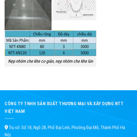
Nẹp nhôm che khe co giản, nẹp nhôm che khe lún
CÔNG TY TNHH SẢN XUẤT THƯƠNG MẠI VÀ XÂY DỰNG NTT
VIỆT NAM
Trụ sở: Số 18, Ngõ 28, Phố Đại Linh, Phường Đại Mỗ, Thành Phố Hà
Nội.