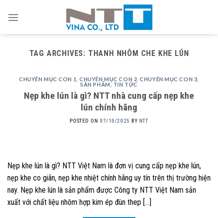
Skip
to
content
TAG ARCHIVES:
THANH NHÔM CHE KHE LÚN
CHUYÊN MỤC CON 1
,
CHUYÊN MỤC CON 2
,
CHUYÊN MỤC CON 3
,
SẢN PHẨM
,
TIN TỨC
Nẹp khe lún là gì? NTT nhà cung cấp nẹp khe
lún chính hãng
POSTED ON
07/10/2025
BY
NTT
Nẹp khe lún là gì? NTT Việt Nam là đơn vị cung cấp nẹp khe lún,
nẹp khe co giãn, nẹp khe nhiệt chính hãng uy tín trên thị trường hiện
nay. Nẹp khe lún là sản phẩm được Công ty NTT Việt Nam sản
xuất với chất liệu nhôm hợp kim ép đùn thep […]