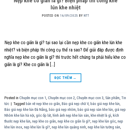
Nẹp khe co giãn là gì? Biện pháp thi công khe
lún khe nhiệt
POSTED ON
16/09/2025
BY
NTT
Nẹp khe co giãn là gì? tại sao lại cần nẹp khe co giãn khe lún khe
nhiệt? và biện pháp thi công cụ thể ra sao? Để giải đáp được định
nghĩa nẹp khe co giãn là gì? thì trước hết chúng ta phải hiểu khe co
giãn là gì? Khe co giãn là […]
ĐỌC THÊM
→
Posted in
Chuyên mục con 1
,
Chuyên mục con 2
,
Chuyên mục con 3
,
Sản phẩm
,
Tin
tức
|
Tagged
bản vẽ nẹp khe co giãn
,
Báo giá nẹp chữ V
,
báo giá nẹp khe lún
,
Báo giá nẹp khe lún Đà Nẵng
,
báo giá nẹp nhôm
,
báo giá nẹp sàn khe lún
,
giá nẹp
Nhôm khe lún hà nội
,
góc ốp lát
,
hình ảnh nẹp khe lún sàn
,
khe nhiệt là gì
,
kích
thước nẹp khe lún
,
nẹp khe co giãn
,
nẹp khe co giãn là gì?
,
nẹp khe lún góc
,
nẹp
khe lún inox
,
nẹp khe lún là gì?
,
nẹp khe lún quảng ninh
,
nẹp khe lún tường sàn
,