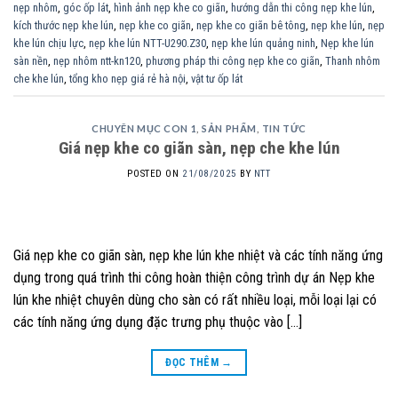
nẹp nhôm
,
góc ốp lát
,
hình ảnh nẹp khe co giãn
,
hướng dẫn thi công nẹp khe lún
,
kích thước nẹp khe lún
,
nẹp khe co giãn
,
nẹp khe co giãn bê tông
,
nẹp khe lún
,
nẹp
khe lún chịu lực
,
nẹp khe lún NTT-U290.Z30
,
nẹp khe lún quảng ninh
,
Nẹp khe lún
sàn nền
,
nẹp nhôm ntt-kn120
,
phương pháp thi công nẹp khe co giãn
,
Thanh nhôm
che khe lún
,
tổng kho nẹp giá rẻ hà nội
,
vật tư ốp lát
CHUYÊN MỤC CON 1
,
SẢN PHẨM
,
TIN TỨC
Giá nẹp khe co giãn sàn, nẹp che khe lún
POSTED ON
21/08/2025
BY
NTT
Giá nẹp khe co giãn sàn, nẹp khe lún khe nhiệt và các tính năng ứng
dụng trong quá trình thi công hoàn thiện công trình dự án Nẹp khe
lún khe nhiệt chuyên dùng cho sàn có rất nhiều loại, mỗi loại lại có
các tính năng ứng dụng đặc trưng phụ thuộc vào […]
ĐỌC THÊM
→