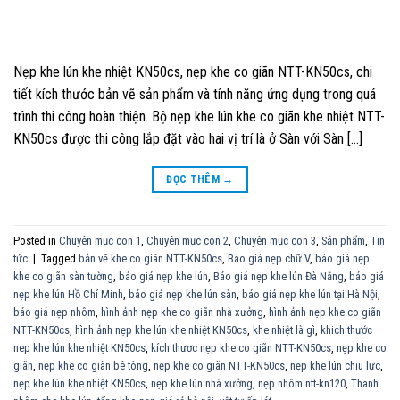
Nẹp khe lún khe nhiệt KN50cs, nẹp khe co giãn NTT-KN50cs, chi
tiết kích thước bản vẽ sản phẩm và tính năng ứng dụng trong quá
trình thi công hoàn thiện. Bộ nẹp khe lún khe co giãn khe nhiệt NTT-
KN50cs được thi công lắp đặt vào hai vị trí là ở Sàn với Sàn […]
ĐỌC THÊM
→
Posted in
Chuyên mục con 1
,
Chuyên mục con 2
,
Chuyên mục con 3
,
Sản phẩm
,
Tin
tức
|
Tagged
bản vẽ khe co giãn NTT-KN50cs
,
Báo giá nẹp chữ V
,
báo giá nẹp
khe co giãn sàn tường
,
báo giá nẹp khe lún
,
Báo giá nẹp khe lún Đà Nẵng
,
báo giá
nẹp khe lún Hồ Chí Minh
,
báo giá nẹp khe lún sàn
,
báo giá nẹp khe lún tại Hà Nội
,
báo giá nẹp nhôm
,
hình ảnh nẹp khe co giãn nhà xưởng
,
hình ảnh nẹp khe co giãn
NTT-KN50cs
,
hình ảnh nẹp khe lún khe nhiệt KN50cs
,
khe nhiệt là gì
,
khich thước
nep khe lún khe nhiệt KN50cs
,
kích thươc nẹp khe co giãn NTT-KN50cs
,
nẹp khe co
giãn
,
nẹp khe co giãn bê tông
,
nẹp khe co giãn NTT-KN50cs
,
nẹp khe lún chịu lực
,
nẹp khe lún khe nhiệt KN50cs
,
nẹp khe lún nhà xưởng
,
nẹp nhôm ntt-kn120
,
Thanh