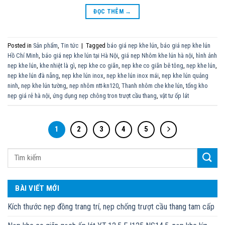
ĐỌC THÊM
→
Posted in
Sản phẩm
,
Tin tức
|
Tagged
báo giá nẹp khe lún
,
báo giá nẹp khe lún
Hồ Chí Minh
,
báo giá nẹp khe lún tại Hà Nội
,
giá nẹp Nhôm khe lún hà nội
,
hình ảnh
nẹp khe lún
,
khe nhiệt là gì
,
nẹp khe co giãn
,
nẹp khe co giãn bê tông
,
nẹp khe lún
,
nẹp khe lún đà nẵng
,
nẹp khe lún inox
,
nẹp khe lún inox mái
,
nẹp khe lún quảng
ninh
,
nẹp khe lún tường
,
nẹp nhôm ntt-kn120
,
Thanh nhôm che khe lún
,
tổng kho
nẹp giá rẻ hà nội
,
ứng dụng nẹp chông tron trượt cầu thang
,
vật tư ốp lát
1
2
3
4
5
BÀI VIẾT MỚI
Kích thước nẹp đồng trang trí, nẹp chống trượt cầu thang tam cấp