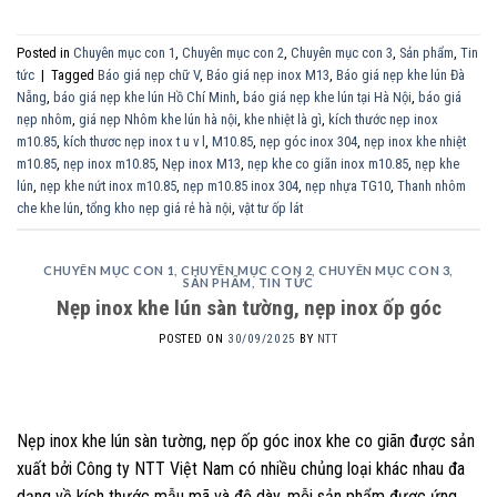
Posted in
Chuyên mục con 1
,
Chuyên mục con 2
,
Chuyên mục con 3
,
Sản phẩm
,
Tin
tức
|
Tagged
Báo giá nẹp chữ V
,
Báo giá nẹp inox M13
,
Báo giá nẹp khe lún Đà
Nẵng
,
báo giá nẹp khe lún Hồ Chí Minh
,
báo giá nẹp khe lún tại Hà Nội
,
báo giá
nẹp nhôm
,
giá nẹp Nhôm khe lún hà nội
,
khe nhiệt là gì
,
kích thước nẹp inox
m10.85
,
kích thươc nẹp inox t u v l
,
M10.85
,
nẹp góc inox 304
,
nẹp inox khe nhiệt
m10.85
,
nẹp inox m10.85
,
Nẹp inox M13
,
nẹp khe co giãn inox m10.85
,
nẹp khe
lún
,
nẹp khe nứt inox m10.85
,
nẹp m10.85 inox 304
,
nẹp nhựa TG10
,
Thanh nhôm
che khe lún
,
tổng kho nẹp giá rẻ hà nội
,
vật tư ốp lát
CHUYÊN MỤC CON 1
,
CHUYÊN MỤC CON 2
,
CHUYÊN MỤC CON 3
,
SẢN PHẨM
,
TIN TỨC
Nẹp inox khe lún sàn tường, nẹp inox ốp góc
POSTED ON
30/09/2025
BY
NTT
Nẹp inox khe lún sàn tường, nẹp ốp góc inox khe co giãn được sản
xuất bởi Công ty NTT Việt Nam có nhiều chủng loại khác nhau đa
dạng về kích thước mẫu mã và độ dày, mỗi sản phẩm được ứng