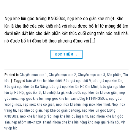
Nẹp khe lún góc tường KNG50cs, nẹp khe co giãn khe nhiệt. Khe
lún là khe thở của các khối nhà với nhau được bố trí từ móng đế âm
dưới nền đất lên cho đến phần kết thúc cuối cùng trên nóc mái nhà,
nó được bố trí đồng bộ theo phương đứng với […]
ĐỌC THÊM
→
Posted in
Chuyên mục con 1
,
Chuyên mục con 2
,
Chuyên mục con 3
,
Sản phẩm
,
Tin
tức
|
Tagged
bản vẽ khe lún khe nhiệt
,
Báo giá nẹp chữ V
,
báo giá nẹp khe lún
,
Báo giá nẹp khe lún Đà Nẵng
,
báo giá nẹp khe lún Hồ Chí Minh
,
báo giá nẹp khe
lún tại Hà Nội
,
góc ốp lát
,
khe nhiệt là gì
,
kích thước nẹp khe lún khe co giãn
,
nẹp
góc inox
,
nẹp góc khe lún
,
nẹp góc khe lún sàn tường NTT-KNG50cs
,
nẹp góc
vuông inox
,
nẹp inox khe co giãn
,
nẹp inox khe lún
,
nẹp inox khe nhiệt
,
Nẹp inox
trang trí
,
nẹp khe co giãn
,
nẹp khe co giãn bê tông
,
nẹp khe lún góc tường
KNG50cs
,
nẹp khe lún hàng rào
,
nẹp khe lún quảng ninh
,
nẹp nhôm khe lún góc
sàn
,
nẹp nhôm ntt-kn120
,
Thanh nhôm che khe lún
,
tổng kho nẹp giá rẻ hà nội
,
vật
tư ốp lát