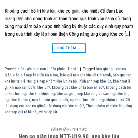
Khoảng cách bố trí khe lún, khe co giãn, khe nhiệt để đảm bảo
mang đến cho công trình an toàn trong quá trình vận hành sử dụng
cũng như đảm bảo được tính năng kỹ thuật các quy định quy phạm
trong quá trình xây lắp hoàn thiện Công năng ứng dụng Khe co […]
ĐỌC THÊM
→
Posted in
Chuyên mục con 1
,
Sản phẩm
,
Tin tức
|
Tagged
báo giá nẹp khe co
giãn
,
Báo giá nẹp khe lún Đà Nẵng
,
báo giá nẹp khe lún Hồ Chí Minh
,
báo giá nẹp
khe lún tại Hà Nội
,
giá nẹp Nhôm khe lún hà nội
,
hình ảnh nẹp khe lún
,
khe nhiệt là
gì
,
khi nào cần bố trí khe lún?
,
khoảng các khe lún là bao nhiêu?
,
khoảng cách bố
trí khe lún
,
nẹp che khe nhiệt
,
nẹp khe co giãn
,
nẹp khe co giãn sàn
,
nẹp khe lún
,
nẹp khe lún inox
,
nẹp khe lún quảng ninh
,
nẹp khe lún tường
,
nẹp nhôm ntt-kn120
,
tác dụng của khe co giãn?
,
tác dụng của khe nhiệt?
,
Thanh nhôm che khe lún
,
tổng
kho nẹp giá rẻ hà nội
,
vật tư ốp lát
SẢN PHẨM
,
TIN TỨC
Nẹp co giãn inox NTT-U19.90, nẹp khe lún