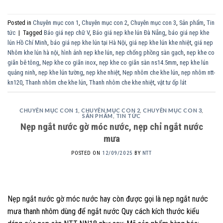
Posted in
Chuyên mục con 1
,
Chuyên mục con 2
,
Chuyên mục con 3
,
Sản phẩm
,
Tin
tức
|
Tagged
Báo giá nẹp chữ V
,
Báo giá nẹp khe lún Đà Nẵng
,
báo giá nẹp khe
lún Hồ Chí Minh
,
báo giá nẹp khe lún tại Hà Nội
,
giá nẹp khe lún khe nhiệt
,
giá nẹp
Nhôm khe lún hà nội
,
hình ảnh nẹp khe lún
,
nẹp chống phồng sàn gạch
,
nẹp khe co
giãn bê tông
,
Nẹp khe co giãn inox
,
nẹp khe co giãn sàn ns14.5mm
,
nẹp khe lún
quảng ninh
,
nẹp khe lún tường
,
nẹp khe nhiệt
,
Nẹp nhôm che khe lún
,
nẹp nhôm ntt-
kn120
,
Thanh nhôm che khe lún
,
Thanh nhôm che khe nhiệt
,
vật tư ốp lát
CHUYÊN MỤC CON 1
,
CHUYÊN MỤC CON 2
,
CHUYÊN MỤC CON 3
,
SẢN PHẨM
,
TIN TỨC
Nẹp ngắt nước gờ móc nước, nẹp chỉ ngắt nước
mưa
POSTED ON
12/09/2025
BY
NTT
Nẹp ngắt nước gờ móc nước hay còn được gọi là nẹp ngắt nước
mưa thanh nhôm dùng để ngắt nước Quy cách kích thước kiểu