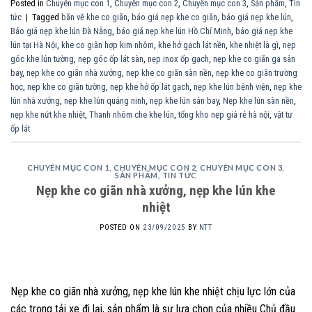
Posted in
Chuyên mục con 1
,
Chuyên mục con 2
,
Chuyên mục con 3
,
Sản phẩm
,
Tin
tức
|
Tagged
bãn vẽ khe co giãn
,
báo giá nẹp khe co giãn
,
báo giá nẹp khe lún
,
Báo giá nẹp khe lún Đà Nẵng
,
báo giá nẹp khe lún Hồ Chí Minh
,
báo giá nẹp khe
lún tại Hà Nội
,
khe co giãn hợp kim nhôm
,
khe hở gạch lát nền
,
khe nhiệt là gì
,
nẹp
góc khe lún tường
,
nẹp góc ốp lát sàn
,
nẹp inox ốp gạch
,
nẹp khe co giãn ga sân
bay
,
nẹp khe co giãn nhà xưởng
,
nẹp khe co giãn sàn nền
,
nẹp khe co giãn trường
học
,
nẹp khe co giãn tường
,
nẹp khe hở ốp lát gạch
,
nẹp khe lún bệnh viện
,
nẹp khe
lún nhà xưởng
,
nẹp khe lún quảng ninh
,
nẹp khe lún sân bay
,
Nẹp khe lún sàn nền
,
nẹp khe nứt khe nhiệt
,
Thanh nhôm che khe lún
,
tổng kho nẹp giá rẻ hà nội
,
vật tư
ốp lát
CHUYÊN MỤC CON 1
,
CHUYÊN MỤC CON 2
,
CHUYÊN MỤC CON 3
,
SẢN PHẨM
,
TIN TỨC
Nẹp khe co giãn nhà xưởng, nẹp khe lún khe
nhiệt
POSTED ON
23/09/2025
BY
NTT
Nẹp khe co giãn nhà xưởng, nẹp khe lún khe nhiệt chịu lực lớn của
các trọng tải xe đi lại, sản phẩm là sự lựa chọn của nhiều Chủ đầu