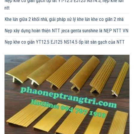
Nẹp khe co giãn gạch ốp lát YT-12.5 EJ125 NS14.5, nẹp khe lún
ntt
Khe lún giữa 2 khối nhà, giải pháp xử lý khe lún khe co giãn 2 nhà
Nẹp xây dựng hoàn thiện NTT jeca genta sunshine là NẸP NTT VN
Nẹp khe co giãn YT12.5 EJ125 NS14.5 ốp lát sàn gạch của NTT