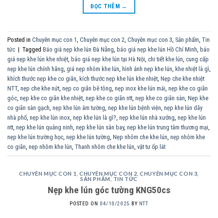
ĐỌC THÊM
→
Posted in
Chuyên mục con 1
,
Chuyên mục con 2
,
Chuyên mục con 3
,
Sản phẩm
,
Tin
tức
|
Tagged
Báo giá nẹp khe lún Đà Nẵng
,
báo giá nẹp khe lún Hồ Chí Minh
,
báo
giá nẹp khe lún khe nhiệt
,
báo giá nẹp khe lún tại Hà Nội
,
chi tiết khe lún
,
cung cấp
nẹp khe lún chính hãng
,
giá nẹp nhôm khe lún
,
hình ảnh nẹp khe lún
,
khe nhiệt là gì
,
khích thước nẹp khe co giãn
,
kích thước nẹp khe lún khe nhiệt
,
Nẹp che khe nhiệt
NTT
,
nẹp che khe nứt
,
nẹp co giãn bê tông
,
nẹp inox khe lún mái
,
nẹp khe co giãn
góc
,
nẹp khe co giãn khe nhiệt
,
nẹp khe co giãn ntt
,
nẹp khe co giãn sàn
,
Nẹp khe
co giãn sàn gạch
,
nẹp khe lún âm tường
,
nẹp khe lún bệnh viện
,
nẹp khe lún dãy
nhà phố
,
nẹp khe lún inox
,
nẹp khe lún là gì?
,
nẹp khe lún nhà xưởng
,
nẹp khe lún
ntt
,
nẹp khe lún quảng ninh
,
nẹp khe lún sân bay
,
nẹp khe lún trung tâm thương mại
,
nẹp khe lún trường học
,
nẹp khe lún tường
,
Nẹp nhôm che khe lún
,
nẹp nhôm khe
co giãn
,
nẹp nhôm khe lún
,
Thanh nhôm che khe lún
,
vật tư ốp lát
CHUYÊN MỤC CON 1
,
CHUYÊN MỤC CON 2
,
CHUYÊN MỤC CON 3
,
SẢN PHẨM
,
TIN TỨC
Nẹp khe lún góc tường KNG50cs
POSTED ON
04/10/2025
BY
NTT