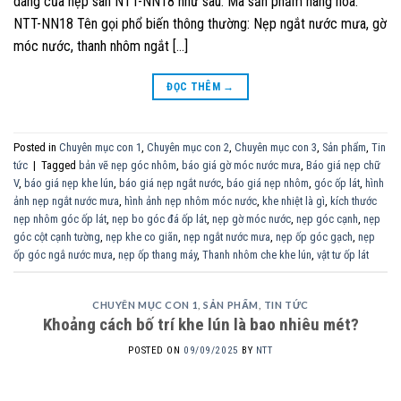
dáng của nẹp sàn NTT-NN18 như sau: Mã sản phẩm hàng hóa:
NTT-NN18 Tên gọi phổ biến thông thường: Nẹp ngắt nước mưa, gờ
móc nước, thanh nhôm ngắt […]
ĐỌC THÊM
→
Posted in
Chuyên mục con 1
,
Chuyên mục con 2
,
Chuyên mục con 3
,
Sản phẩm
,
Tin
tức
|
Tagged
bản vẽ nẹp góc nhôm
,
báo giá gờ móc nước mưa
,
Báo giá nẹp chữ
V
,
báo giá nẹp khe lún
,
báo giá nẹp ngắt nước
,
báo giá nẹp nhôm
,
góc ốp lát
,
hình
ảnh nẹp ngắt nước mưa
,
hình ảnh nẹp nhôm móc nước
,
khe nhiệt là gì
,
kích thước
nẹp nhôm góc ốp lát
,
nẹp bo góc đá ốp lát
,
nẹp gờ móc nước
,
nẹp góc cạnh
,
nẹp
góc cột cạnh tường
,
nẹp khe co giãn
,
nẹp ngắt nước mưa
,
nẹp ốp góc gạch
,
nẹp
ốp góc ngắ nước mưa
,
nẹp ốp thang máy
,
Thanh nhôm che khe lún
,
vật tư ốp lát
CHUYÊN MỤC CON 1
,
SẢN PHẨM
,
TIN TỨC
Khoảng cách bố trí khe lún là bao nhiêu mét?
POSTED ON
09/09/2025
BY
NTT