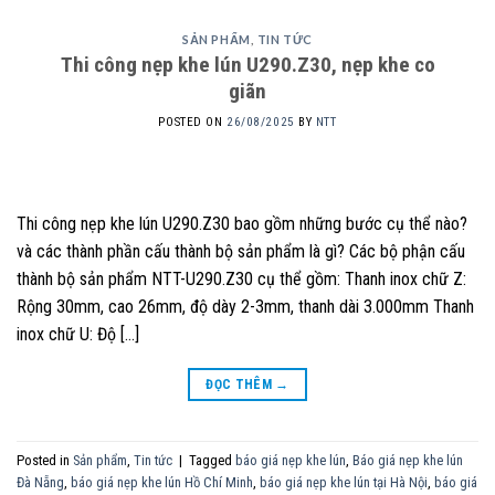
SẢN PHẨM
,
TIN TỨC
Thi công nẹp khe lún U290.Z30, nẹp khe co
giãn
POSTED ON
26/08/2025
BY
NTT
Thi công nẹp khe lún U290.Z30 bao gồm những bước cụ thể nào?
và các thành phần cấu thành bộ sản phẩm là gì? Các bộ phận cấu
thành bộ sản phẩm NTT-U290.Z30 cụ thể gồm: Thanh inox chữ Z:
Rộng 30mm, cao 26mm, độ dày 2-3mm, thanh dài 3.000mm Thanh
inox chữ U: Độ […]
ĐỌC THÊM
→
Posted in
Sản phẩm
,
Tin tức
|
Tagged
báo giá nẹp khe lún
,
Báo giá nẹp khe lún
Đà Nẵng
,
báo giá nẹp khe lún Hồ Chí Minh
,
báo giá nẹp khe lún tại Hà Nội
,
báo giá