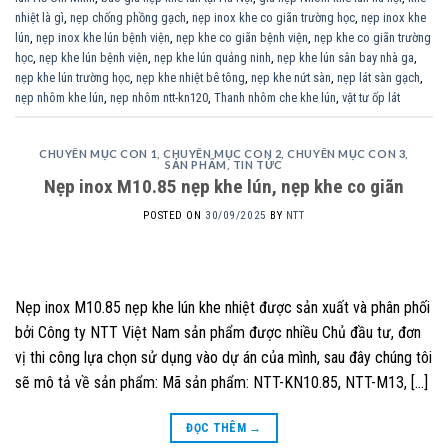
nhiệt là gì
,
nẹp chống phồng gạch
,
nẹp inox khe co giãn trường học
,
nẹp inox khe
lún
,
nẹp inox khe lún bệnh viện
,
nẹp khe co giãn bệnh viện
,
nẹp khe co giãn trường
học
,
nẹp khe lún bệnh viện
,
nẹp khe lún quảng ninh
,
nẹp khe lún sân bay nhà ga
,
nẹp khe lún trường học
,
nẹp khe nhiệt bê tông
,
nẹp khe nứt sàn
,
nẹp lát sàn gạch
,
nẹp nhôm khe lún
,
nẹp nhôm ntt-kn120
,
Thanh nhôm che khe lún
,
vật tư ốp lát
CHUYÊN MỤC CON 1
,
CHUYÊN MỤC CON 2
,
CHUYÊN MỤC CON 3
,
SẢN PHẨM
,
TIN TỨC
Nẹp inox M10.85 nẹp khe lún, nẹp khe co giãn
POSTED ON
30/09/2025
BY
NTT
Nẹp inox M10.85 nẹp khe lún khe nhiệt được sản xuất và phân phối
bởi Công ty NTT Việt Nam sản phẩm được nhiều Chủ đầu tư, đơn
vị thi công lựa chọn sử dụng vào dự án của mình, sau đây chúng tôi
sẽ mô tả về sản phẩm: Mã sản phẩm: NTT-KN10.85, NTT-M13, […]
ĐỌC THÊM
→