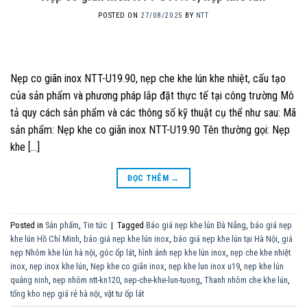
POSTED ON
27/08/2025
BY
NTT
Nẹp co giãn inox NTT-U19.90, nẹp che khe lún khe nhiệt, cấu tạo
của sản phẩm và phương pháp lắp đặt thực tế tại công trường Mô
tả quy cách sản phẩm và các thông số kỹ thuật cụ thể như sau: Mã
sản phẩm: Nẹp khe co giãn inox NTT-U19.90 Tên thường gọi: Nẹp
khe […]
ĐỌC THÊM
→
Posted in
Sản phẩm
,
Tin tức
|
Tagged
Báo giá nẹp khe lún Đà Nẵng
,
báo giá nẹp
khe lún Hồ Chí Minh
,
báo giá nẹp khe lún inox
,
báo giá nẹp khe lún tại Hà Nội
,
giá
nẹp Nhôm khe lún hà nội
,
góc ốp lát
,
hình ảnh nẹp khe lún inox
,
nẹp che khe nhiệt
inox
,
nẹp inox khe lún
,
Nẹp khe co giãn inox
,
nẹp khe lun inox u19
,
nẹp khe lún
quảng ninh
,
nẹp nhôm ntt-kn120
,
nep-che-khe-lun-tuong
,
Thanh nhôm che khe lún
,
tổng kho nẹp giá rẻ hà nội
,
vật tư ốp lát