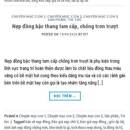
nhôm che khe lún
,
tổng kho nẹp giá rẻ hà nội
,
vật tư ốp lát
CHUYÊN MỤC CON 1
,
CHUYÊN MỤC CON 2
,
CHUYÊN MỤC CON 3
,
SẢN PHẨM
,
TIN TỨC
Nẹp đồng bậc thang tam cấp, chống trơn trượt
POSTED ON
19/09/2025
BY
NTT
Nẹp đồng bậc thang tam cấp chống trơn trượt là phụ kiện trong
lĩnh vực trang trí hoàn thiện được làm từ chất liệu đồng thau màu
vàng có bề mặt hơi cong theo kiểu dáng mu rùa và có các rãnh gân
bên trên bề mặt hay còn gọi là tạo nhám tăng năng […]
ĐỌC THÊM
→
Posted in
Chuyên mục con 1
,
Chuyên mục con 2
,
Chuyên mục con 3
,
Sản phẩm
,
Tin
tức
|
Tagged
bản vẽ nẹp đồng
,
Báo giá nẹp chữ V
,
báo giá nẹp đồng.
,
góc ốp lát
,
hình ảnh nẹp đồng chống trơn
,
khe nhiệt là gì
,
kich-thuoc-nep-dong
,
la đồng 5x10
,