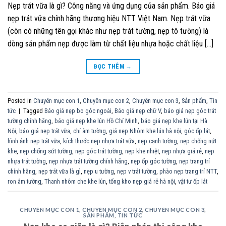
Nẹp trát vữa là gì? Công năng và ứng dụng của sản phẩm. Báo giá
nẹp trát vữa chính hãng thương hiệu NTT Việt Nam. Nẹp trát vữa
(còn có những tên gọi khác như nẹp trát tường, nẹp tô tường) là
dòng sản phẩm nẹp được làm từ chất liệu nhựa hoặc chất liệu […]
ĐỌC THÊM
→
Posted in
Chuyên mục con 1
,
Chuyên mục con 2
,
Chuyên mục con 3
,
Sản phẩm
,
Tin
tức
|
Tagged
Báo giá nẹp bo góc ngoài
,
Báo giá nẹp chữ V
,
báo giá nẹp góc trát
tường chính hãng
,
báo giá nẹp khe lún Hồ Chí Minh
,
báo giá nẹp khe lún tại Hà
Nội
,
báo giá nẹp trát vữa
,
chỉ âm tường
,
giá nẹp Nhôm khe lún hà nội
,
góc ốp lát
,
hình ảnh nẹp trát vữa
,
kích thước nẹp nhựa trát vữa
,
nẹp cạnh tường
,
nẹp chống nứt
khe
,
nẹp chống sứt tường
,
nẹp góc trát tường
,
nẹp khe nhiệt
,
nẹp nhựa giá rẻ
,
nẹp
nhựa trát tường
,
nẹp nhựa trát tường chính hãng
,
nẹp ốp góc tường
,
nẹp trang trí
chính hãng
,
nẹp trát vữa là gì
,
nẹp u tường
,
nẹp v trát tường
,
phào nẹp trang trí NTT
,
ron âm tường
,
Thanh nhôm che khe lún
,
tổng kho nẹp giá rẻ hà nội
,
vật tư ốp lát
CHUYÊN MỤC CON 1
,
CHUYÊN MỤC CON 2
,
CHUYÊN MỤC CON 3
,
SẢN PHẨM
,
TIN TỨC