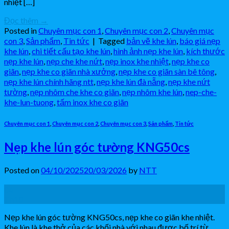
nhiệt […]
Đọc thêm
→
Posted in
Chuyên mục con 1
,
Chuyên mục con 2
,
Chuyên mục
con 3
,
Sản phẩm
,
Tin tức
|
Tagged
bản vẽ khe lún
,
báo giá nẹp
khe lún
,
chi tiết cấu tạo khe lún
,
hình ảnh nẹp khe lún
,
kích thước
nẹp khe lún
,
nẹp che khe nứt
,
nẹp inox khe nhiệt
,
nẹp khe co
giãn
,
nẹp khe co giãn nhà xưởng
,
nẹp khe co giãn sàn bê tông
,
nẹp khe lún chính hãng ntt
,
nẹp khe lún đà nẵng
,
nẹp khe nứt
tường
,
nẹp nhôm che khe co giãn
,
nẹp nhôm khe lún
,
nep-che-
khe-lun-tuong
,
tấm inox khe co giãn
Chuyên mục con 1
,
Chuyên mục con 2
,
Chuyên mục con 3
,
Sản phẩm
,
Tin tức
Nẹp khe lún góc tường KNG50cs
Posted on
04/10/2025
20/03/2026
by
NTT
04
Th10
Nẹp khe lún góc tường KNG50cs, nẹp khe co giãn khe nhiệt.
Khe lún là khe thở của các khối nhà với nhau được bố trí từ