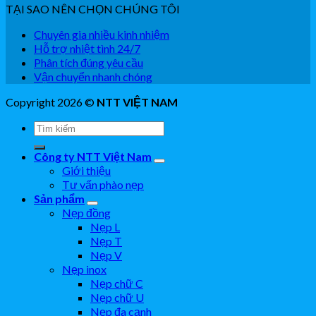
TẠI SAO NÊN CHỌN CHÚNG TÔI
Chuyên gia nhiều kinh nhiệm
Hỗ trợ nhiệt tình 24/7
Phân tích đúng yêu cầu
Vận chuyển nhanh chóng
Copyright 2026 ©
NTT VIỆT NAM
Công ty NTT Việt Nam
Giới thiệu
Tư vấn phào nẹp
Sản phẩm
Nẹp đồng
Nẹp L
Nẹp T
Nẹp V
Nẹp inox
Nẹp chữ C
Nẹp chữ U
Nẹp đa cạnh