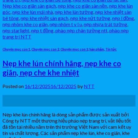
Nẹp khe co giãn sàn gạch
,
nẹp khe co giãn sàn nền
,
nẹp khe lún
góc
,
nẹp khe lún mái nhà
,
nẹp khe lún tường
,
nẹp khe nhiệt sàn
bê tông
,
nẹp khe nhiệt sàn gạch
,
nẹp khe nứt tường
,
nẹp l đồng
,
nẹp nhôm khe co giãn
,
nẹp nhôm t v l u
,
nẹp nhựa trát tường
,
nẹp starlight
,
nẹp t đồng
,
phào nẹp chân tường ntt
,
phào nẹp
trang trí NTT
Chuyên mục con 1
,
Chuyên mục con 2
,
Chuyên mục con 3
,
Sản phẩm
,
Tin tức
Nẹp khe lún chính hãng, nẹp khe co
giãn, nẹp che khe nhiệt
Posted on
16/12/2025
16/12/2025
by
NTT
16
Th12
Nẹp khe lún chính hãng là dòng sản phẩm được sản xuất bởi
Công ty NTT một thương hiệu pháo nẹp trang trí, vật liệu tốt
đã tồn tại nhiều năm trên thi trường Việt Nam với cam kết uy
tín và chất lượng. Các sản phẩm nẹp khe lún, khe co giãn, khe