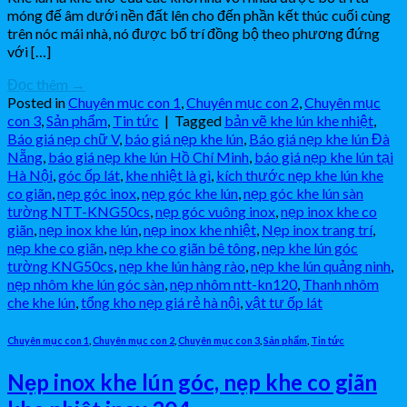
móng đế âm dưới nền đất lên cho đến phần kết thúc cuối cùng
trên nóc mái nhà, nó được bố trí đồng bộ theo phương đứng
với […]
Đọc thêm
→
Posted in
Chuyên mục con 1
,
Chuyên mục con 2
,
Chuyên mục
con 3
,
Sản phẩm
,
Tin tức
|
Tagged
bản vẽ khe lún khe nhiệt
,
Báo giá nẹp chữ V
,
báo giá nẹp khe lún
,
Báo giá nẹp khe lún Đà
Nẵng
,
báo giá nẹp khe lún Hồ Chí Minh
,
báo giá nẹp khe lún tại
Hà Nội
,
góc ốp lát
,
khe nhiệt là gì
,
kích thước nẹp khe lún khe
co giãn
,
nẹp góc inox
,
nẹp góc khe lún
,
nẹp góc khe lún sàn
tường NTT-KNG50cs
,
nẹp góc vuông inox
,
nẹp inox khe co
giãn
,
nẹp inox khe lún
,
nẹp inox khe nhiệt
,
Nẹp inox trang trí
,
nẹp khe co giãn
,
nẹp khe co giãn bê tông
,
nẹp khe lún góc
tường KNG50cs
,
nẹp khe lún hàng rào
,
nẹp khe lún quảng ninh
,
nẹp nhôm khe lún góc sàn
,
nẹp nhôm ntt-kn120
,
Thanh nhôm
che khe lún
,
tổng kho nẹp giá rẻ hà nội
,
vật tư ốp lát
Chuyên mục con 1
,
Chuyên mục con 2
,
Chuyên mục con 3
,
Sản phẩm
,
Tin tức
Nẹp inox khe lún góc, nẹp khe co giãn