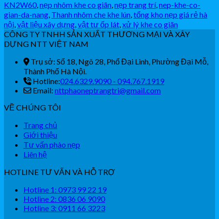
KN2W60
,
nẹp nhôm khe co giãn
,
nẹp trang trí
,
nep-khe-co-
gian-da-nang
,
Thanh nhôm che khe lún
,
tổng kho nẹp giá rẻ hà
nội
,
vật liệu xây dựng
,
vật tư ốp lát
,
xử lý khe co giãn
CÔNG TY TNHH SẢN XUẤT THƯƠNG MẠI VÀ XÂY
DỰNG NTT VIỆT NAM
Trụ sở: Số 18, Ngõ 28, Phố Đại Linh, Phường Đại Mỗ,
Thành Phố Hà Nội.
Hotline:
024.6329.9090 - 094.767.1919
Email:
nttphaoneptrangtri@gmail.com
VỀ CHÚNG TÔI
Trang chủ
Giới thiệu
Tư vấn phào nẹp
Liên hệ
HOTLINE TƯ VẤN VÀ HỖ TRỢ
Hotline 1: 0973 99 22 19
Hotline 2: 0836 06 9090
Hotline 3: 0911 66 3223