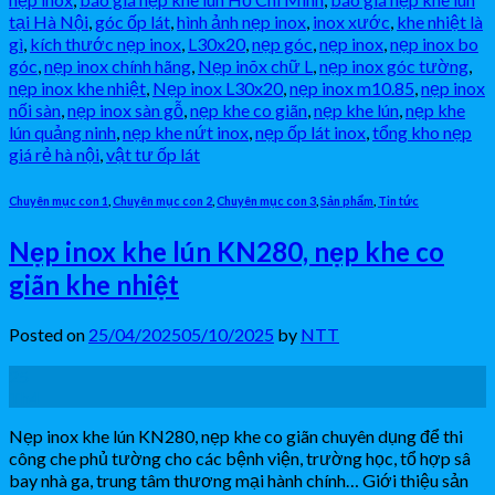
tại Hà Nội
,
góc ốp lát
,
hình ảnh nẹp inox
,
inox xước
,
khe nhiệt là
gì
,
kích thước nẹp inox
,
L30x20
,
nẹp góc
,
nẹp inox
,
nẹp inox bo
góc
,
nẹp inox chính hãng
,
Nẹp inõx chữ L
,
nẹp inox góc tường
,
nẹp inox khe nhiệt
,
Nẹp inox L30x20
,
nẹp inox m10.85
,
nẹp inox
nối sàn
,
nẹp inox sàn gỗ
,
nẹp khe co giãn
,
nẹp khe lún
,
nẹp khe
lún quảng ninh
,
nẹp khe nứt inox
,
nẹp ốp lát inox
,
tổng kho nẹp
giá rẻ hà nội
,
vật tư ốp lát
Chuyên mục con 1
,
Chuyên mục con 2
,
Chuyên mục con 3
,
Sản phẩm
,
Tin tức
Nẹp inox khe lún KN280, nẹp khe co
giãn khe nhiệt
Posted on
25/04/2025
05/10/2025
by
NTT
25
Th4
Nẹp inox khe lún KN280, nẹp khe co giãn chuyên dụng để thi
công che phủ tường cho các bệnh viện, trường học, tổ hợp sâ
bay nhà ga, trung tâm thương mại hành chính… Giới thiệu sản