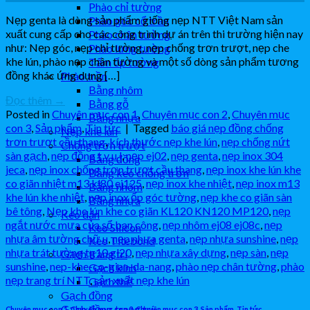
Phào chỉ tường
Nẹp genta là dòng sản phẩm giống nẹp NTT Việt Nam sản
Phào góc cổ trần
xuất cung cấp cho các công trình dự án trên thi trường hiện nay
Phào chân tường
như: Nẹp góc, nẹp chỉ tường, nẹp chống trơn trượt, nẹp che
Phào lưng tường
khe lún, phào nẹp chân tường và một số dòng sản phẩm tương
Tấm ốp tường
đồng khác ứng dụng […]
Phào trần
Bằng nhôm
Đọc thêm
→
Bằng gỗ
Posted in
Chuyên mục con 1
,
Chuyên mục con 2
,
Chuyên mục
Bằng nhựa
con 3
,
Sản phẩm
,
Tin tức
|
Tagged
báo giá nẹp đồng chống
Nẹp khe lún
trơn trượt cầu thang
,
kích thước nẹp khe lún
,
nẹp chống nứt
Chống trơn trượt
sàn gạch
,
nẹp đồng t v u l
,
nẹp ej02
,
nẹp genta
,
nẹp inox 304
Bằng đồng
jeca
,
nẹp inox chống trơn trượt cầu thang
,
nẹp inox khe lún khe
Bằng keo chống trơn
co giãn nhiệt m13 kl80 ej125
,
nẹp inox khe nhiệt
,
nẹp inox m13
Bằng nhôm
khe lún khe nhiệt
,
nẹp inox ốp góc tường
,
nẹp khe co giãn sàn
Bằng nhựa
bê tông
,
Nẹp khe lún khe co giãn KL120 KN120 MP120
,
nẹp
Keo dán
ngắt nước mưa của sổ ban công
,
nẹp nhôm ej08 ej08c
,
nẹp
Keo Silicon
nhựa âm tường chữ u
,
nẹp nhựa genta
,
nẹp nhựa sunshine
,
nẹp
Keo Titebond
nhựa trát tường tg10 gl20
,
nẹp nhựa xây dựng
,
nẹp sàn
,
nẹp
Gạch trang trí
sunshine
,
nep-khe-co-gian-da-nang
,
phào nẹp chân tường
,
phào
Gạch kính
nẹp trang trí NTT
,
sản xuất nẹp khe lún
Gạch thẻ
Gạch đồng
Gạch đồng trang trí
Chuyên mục con 1
,
Chuyên mục con 2
,
Chuyên mục con 3
,
Sản phẩm
,
Tin tức