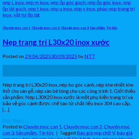
nẹp L inox
,
nẹp m inox
,
nẹp ốp góc gạch
,
nẹp ốp góc inox
,
nẹp
ốp lát gạch
,
nẹp t inox
,
nẹp u inox
,
nẹp v inox
,
phào nẹp trang trí
inox
,
vật tư ốp lát
Chuyên mục con 1
,
Chuyên mục con 2
,
Chuyên mục con 3
,
Sản phẩm
,
Tin tức
Nẹp trang trí L30x20 inox xước
Posted on
29/04/2025
30/09/2025
by
NTT
29
Th4
Nẹp trang trí L30x20 inox, nẹp bo góc cạnh, nẹp khe nhiệt khe
thở cho sàn gỗ, nẹp sàn bê tông cho các công trình 1. Giới thiệu
sản phẩm: Nẹp L30X20 inox xước là một phụ kiện trang trí và
bảo vệ góc cạnh được chế tạo từ chất liệu inox 304 cao cấp,
[…]
Đọc thêm
→
Posted in
Chuyên mục con 1
,
Chuyên mục con 2
,
Chuyên mục
con 3
,
Sản phẩm
,
Tin tức
|
Tagged
Báo giá nẹp chữ V
,
báo giá
nẹp inox
,
báo giá nẹp khe lún Hồ Chí Minh
,
báo giá nẹp khe lún