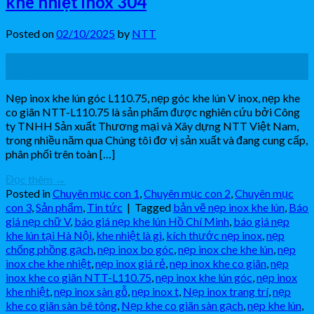
khe nhiệt inox 304
Posted on
02/10/2025
by
NTT
02
Th10
Nẹp inox khe lún góc L110.75, nẹp góc khe lún V inox, nẹp khe
co giãn NTT-L110.75 là sản phẩm được nghiên cứu bởi Công
ty TNHH Sản xuất Thương mại và Xây dựng NTT Việt Nam,
trong nhiều năm qua Chúng tôi đơ vị sản xuất và đang cung cấp,
phân phối trên toàn […]
Đọc thêm
→
Posted in
Chuyên mục con 1
,
Chuyên mục con 2
,
Chuyên mục
con 3
,
Sản phẩm
,
Tin tức
|
Tagged
bản vẽ nẹp inox khe lún
,
Báo
giá nẹp chữ V
,
báo giá nẹp khe lún Hồ Chí Minh
,
báo giá nẹp
khe lún tại Hà Nội
,
khe nhiệt là gì
,
kích thước nẹp inox
,
nẹp
chống phồng gạch
,
nẹp inox bo góc
,
nẹp inox che khe lún
,
nẹp
inox che khe nhiệt
,
nẹp inox giá rẻ
,
nẹp inox khe co giãn
,
nẹp
inox khe co giãn NTT-L110.75
,
nẹp inox khe lún góc
,
nẹp inox
khe nhiệt
,
nẹp inox sàn gỗ
,
nẹp inox t
,
Nẹp inox trang trí
,
nẹp
khe co giãn sàn bê tông
,
Nẹp khe co giãn sàn gạch
,
nẹp khe lún
,