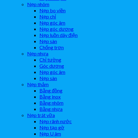
Nẹp nhôm
Nẹp bo viền
Nẹp chỉ
Nẹp góc âm
Nẹp góc dương
Nẹp luồn dây điện
Nẹp sàn
Chống trơn
Nẹp nhựa
Chỉ tường
Góc dương
Nẹp góc âm
Nẹp sàn
Nẹp thảm
Bằng đồng
Bằng inox
Bằng nhôm
Bằng nhựa
Nẹp trát vữa
Nẹp rãnh nước
Nẹp tạo gờ
Nẹp U âm