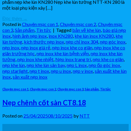
phẩm nẹp khe lún KN280 Nẹp khe lún tường NTT-KN 280 là
một loại phụ kiện xây […]
Đọc thêm
→
Posted in
Chuyên mục con 1
,
Chuyên mục con 2
,
Chuyên mục
con 3
,
Sản phẩm
,
Tin tức
|
Tagged
bản vẽ khe lún
,
báo giá nẹp
inox
,
hình ảnh nẹp inox
,
inox KN280
,
khe lún inox KN280
,
khe
lún tường
,
kích thước nẹp inox
,
nẹp chỉ inox 304
,
nẹp góc inox
,
nẹp inox
,
nẹp inox giá rẻ
,
nẹp inox khe co giãn
,
nẹp inox khe co
giãn trường học
,
nẹp inox khe lún bệnh viện
,
nẹp inox khe lún
tường
,
nẹp inox khe nhiệt
,
Nẹp inox trang trí
,
nẹp khe co giãn
,
nẹp khe lún
,
nẹp khe lún sân bay
,
nẹp L inox
,
nẹp ốp góc inox
,
nẹp starlight
,
nẹp t inox
,
nẹp u inox
,
nẹp v inox
,
sản xuất khe lún
inox
,
sản xuất nẹp inox
Chuyên mục con 1
,
Chuyên mục con 2
,
Chuyên mục con 3
,
Sản phẩm
,
Tin tức
Nẹp chênh cốt sàn CT8.18
Posted on
25/04/2025
08/10/2025
by
NTT
25