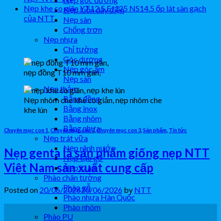
Nẹp khe co giãn YT12.5 EJ125 NS14.5 ốp lát sàn gạch
Nẹp luồn dây điện
của NTT
Nẹp sàn
Chống trơn
Nẹp nhựa
Chỉ tường
Góc dương
Nẹp góc âm
nẹp đồng T10 mm gân,
Nẹp sàn
Nẹp thảm
Bằng đồng
Nẹp nhôm che khe co giản, nẹp nhôm che
Bằng inox
khe lún
Bằng nhôm
Bằng nhựa
Chuyên mục con 1
,
Chuyên mục con 2
,
Chuyên mục con 3
,
Sản phẩm
,
Tin tức
Nẹp trát vữa
Nẹp rãnh nước
Nẹp genta là sản phẩm giống nẹp NTT
Nẹp tạo gờ
Việt Nam sản xuất cung cấp
Nẹp U âm
Phào chân tường
Phào gỗ
Posted on
20/06/2026
20/06/2026
by
NTT
Phào nhựa Hàn Quốc
Phào nhôm
20
Phào PU
Th6