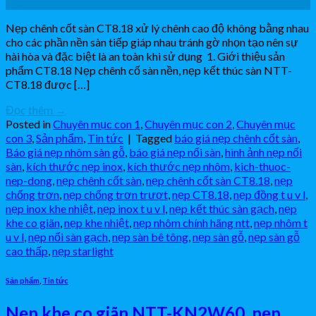
Th4
Nẹp chênh cốt sàn CT8.18 xử lý chênh cao độ không bằng nhau
cho các phần nền sàn tiếp giáp nhau tránh gờ nhọn tạo nên sự
hài hòa và đặc biệt là an toàn khi sử dụng 1. Giới thiệu sản
phẩm CT8.18 Nẹp chênh cố sàn nền, nẹp kết thúc sàn NTT-
CT8.18 được […]
Đọc thêm
→
Posted in
Chuyên mục con 1
,
Chuyên mục con 2
,
Chuyên mục
con 3
,
Sản phẩm
,
Tin tức
|
Tagged
báo giá nẹp chênh cốt sàn
,
Báo giá nẹp nhôm sàn gỗ
,
báo giá nẹp nối sàn
,
hình ảnh nẹp nối
sàn
,
kích thước nẹp inox
,
kích thước nẹp nhôm
,
kich-thuoc-
nep-dong
,
nẹp chênh cốt sàn
,
nẹp chênh cốt sàn CT8.18
,
nẹp
chống trơn
,
nẹp chống trơn trươt
,
nẹp CT8.18
,
nẹp đồng t u v l
,
nẹp inox khe nhiệt
,
nẹp inox t u v l
,
nẹp kết thúc sàn gạch
,
nẹp
khe co giãn
,
nẹp khe nhiệt
,
nẹp nhôm chính hãng ntt
,
nẹp nhôm t
u v l
,
nẹp nối sàn gạch
,
nẹp sàn bê tông
,
nẹp sàn gỗ
,
nẹp sàn gỗ
cao thấp
,
nẹp starlight
Sản phẩm
,
Tin tức
Nẹp khe co giãn NTT-KN2W60, nẹp