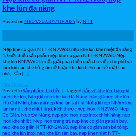
khe lún đa năng
Posted on
10/04/2025
01/10/2025
by
NTT
10
Th4
Nẹp khe co giãn NTT-KN2W60, nẹp khe lún khe nhiệt đa năng
1. Giới thiệu sản phẩm nẹp khe co giãn NTT-KN2W60 Nẹp
khe lún KN2W60 là một giải pháp hiệu quả cho việc che phủ và
làm kín các khe hở giãn nở hoặc khe lún trên các bề mặt sàn
nhà, . Sản […]
Đọc thêm
→
Posted in
Sản phẩm
,
Tin tức
|
Tagged
bản vẽ khe lún
,
báo giá
nẹp khe lún
,
Báo giá nẹp khe lún Đà Nẵng
,
báo giá nẹp khe lún
Hồ Chí Minh
,
báo giá nẹp khe lún tại Hà Nội
,
giá nẹp Nhôm khe
lún hà nội
,
khe nhiệt là gì
,
kích thước nẹp inox
,
KN2W60
,
Nẹp
Co Giãn
,
Nẹp Đa Năng
,
nẹp góc inox
,
nẹp inox chính hãng
,
nẹp
inox khe nhiệt
,
Nẹp inox trang trí
,
nẹp khe co giãn ga sân bay
,
nẹp khe co giãn NTT-KN2W60
,
nẹp khe co giãn sàn bê tông
,
nẹp khe lún inox
,
nẹp khe lún sân bay
,
nẹp khe nhiệt NTT-