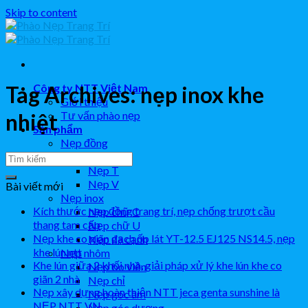
Skip to content
Công ty NTT Việt Nam
Tag Archives:
nẹp inox khe
Giới thiệu
Tư vấn phào nẹp
nhiệt
Sản phẩm
Nẹp đồng
Nẹp L
Nẹp T
Nẹp V
Bài viết mới
Nẹp inox
Kích thước nẹp đồng trang trí, nẹp chống trượt cầu
Nẹp chữ C
thang tam cấp
Nẹp chữ U
Nẹp khe co giãn gạch ốp lát YT-12.5 EJ125 NS14.5, nẹp
Nẹp đa cạnh
khe lún ntt
Nẹp nhôm
Khe lún giữa 2 khối nhà, giải pháp xử lý khe lún khe co
Nẹp bo viền
giãn 2 nhà
Nẹp chỉ
Nẹp xây dựng hoàn thiện NTT jeca genta sunshine là
Nẹp góc âm
NẸP NTT VN
Nẹp góc dương