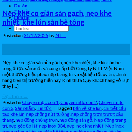
Dự án
Tin tức
Nẹp khe co giãn sàn gạch, nẹp khe
Liên hệ
nhiệt, khe lún sàn bê tông
Posted on
31/12/2025
by
NTT
31
Th12
Nẹp khe co giãn sàn nền gạch, nẹp khe nhiệt, khe lún sàn bê
tông được sản xuất và cung cấp bởi Công ty NTT Việt Nam
một thương hiệu phào nẹp trang trí và vật liệu tốt uy tín, chính
hãng trên thị trường hiện nay. Kính thưa Quý khách hàng với sự
thay […]
Đọc thêm
→
Posted in
Chuyên mục con 1
,
Chuyên mục con 2
,
Chuyên mục
con 3
,
Sản phẩm
,
Tin tức
|
Tagged
bản vẽ khe lún
,
chi tiết cấu
tạo khe lún
,
nẹp chống nứt tường
,
nẹp chống trơn trượt cầu
thang
,
nẹp đồng chống trơn
,
nẹp đồng sàn gỗ
,
Nẹp đồng trang
trí
,
nẹp góc ốp lát
,
nẹp inox 304
,
nẹp inox khe nhiệt
,
Nẹp inox
trang trí
,
nẹp khe co giãn bê tông
,
nẹp khe co giãn ốp lát sàn
,