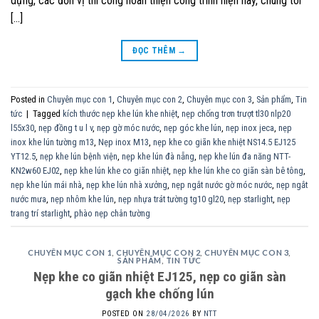
dựng, các đơn vị thi công hoàn thiện công trình hiện nay, chúng tôi
[…]
ĐỌC THÊM
→
Posted in
Chuyên mục con 1
,
Chuyên mục con 2
,
Chuyên mục con 3
,
Sản phẩm
,
Tin
tức
|
Tagged
kích thước nẹp khe lún khe nhiệt
,
nẹp chống trơn trượt tl30 nlp20
l55x30
,
nẹp đồng t u l v
,
nẹp gờ móc nước
,
nẹp góc khe lún
,
nẹp inox jeca
,
nẹp
inox khe lún tường m13
,
Nẹp inox M13
,
nẹp khe co giãn khe nhiệt NS14.5 EJ125
YT12.5
,
nẹp khe lún bệnh viện
,
nẹp khe lún đà nẵng
,
nẹp khe lún đa năng NTT-
KN2w60 EJ02
,
nẹp khe lún khe co giãn nhiệt
,
nẹp khe lún khe co giãn sàn bê tông
,
nẹp khe lún mái nhà
,
nẹp khe lún nhà xưởng
,
nẹp ngắt nước gờ móc nước
,
nẹp ngắt
nước mưa
,
nẹp nhôm khe lún
,
nẹp nhựa trát tường tg10 gl20
,
nẹp starlight
,
nẹp
trang trí starlight
,
phào nẹp chân tường
CHUYÊN MỤC CON 1
,
CHUYÊN MỤC CON 2
,
CHUYÊN MỤC CON 3
,
SẢN PHẨM
,
TIN TỨC
Nẹp khe co giãn nhiệt EJ125, nẹp co giãn sàn
gạch khe chống lún
POSTED ON
28/04/2026
BY
NTT