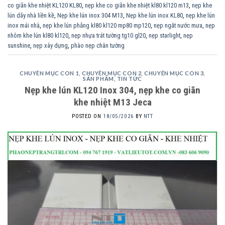
co giãn khe nhiệt KL120 KL80
,
nẹp khe co giãn khe nhiệt kl80 kl120 m13
,
nẹp khe
lún dãy nhà liền kề
,
Nẹp khe lún inox 304 M13
,
Nẹp khe lún inox KL80
,
nẹp khe lún
inox mái nhà
,
nẹp khe lún phẳng kl80 kl120 mp80 mp120
,
nẹp ngắt nước mưa
,
nẹp
nhôm khe lún kl80 kl120
,
nẹp nhựa trát tường tg10 gl20
,
nẹp starlight
,
nẹp
sunshine
,
nẹp xây dựng
,
phào nẹp chân tường
CHUYÊN MỤC CON 1
,
CHUYÊN MỤC CON 2
,
CHUYÊN MỤC CON 3
,
SẢN PHẨM
,
TIN TỨC
Nẹp khe lún KL120 Inox 304, nẹp khe co giãn
khe nhiệt M13 Jeca
POSTED ON
18/05/2026
BY
NTT