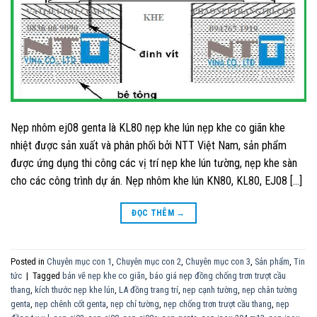
Nẹp nhôm ej08 genta là KL80 nẹp khe lún nẹp khe co giãn khe
nhiệt được sản xuất và phân phối bởi NTT Việt Nam, sản phẩm
được ứng dụng thi công các vị trí nẹp khe lún tường, nẹp khe sàn
cho các công trình dự án. Nẹp nhôm khe lún KN80, KL80, EJ08 […]
ĐỌC THÊM
→
Posted in
Chuyên mục con 1
,
Chuyên mục con 2
,
Chuyên mục con 3
,
Sản phẩm
,
Tin
tức
|
Tagged
bản vẽ nẹp khe co giãn
,
báo giá nẹp đồng chống trơn trượt cầu
thang
,
kích thước nẹp khe lún
,
LA đồng trang trí
,
nẹp cạnh tường
,
nẹp chân tường
genta
,
nẹp chênh cốt genta
,
nẹp chỉ tường
,
nẹp chống trơn trượt cầu thang
,
nẹp