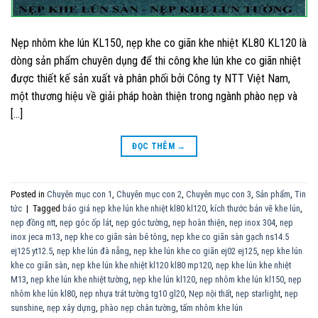
Nẹp nhôm khe lún KL150, nẹp khe co giãn khe nhiệt KL80 KL120 là
dòng sản phẩm chuyên dụng để thi công khe lún khe co giãn nhiệt
được thiết kế sản xuất và phân phối bởi Công ty NTT Việt Nam,
một thương hiệu về giải pháp hoàn thiện trong ngành phào nẹp và
[…]
ĐỌC THÊM
→
Posted in
Chuyên mục con 1
,
Chuyên mục con 2
,
Chuyên mục con 3
,
Sản phẩm
,
Tin
tức
|
Tagged
báo giá nẹp khe lún khe nhiệt kl80 kl120
,
kích thước bản vẽ khe lún
,
nẹp đồng ntt
,
nẹp góc ốp lát
,
nẹp góc tường
,
nẹp hoàn thiện
,
nẹp inox 304
,
nẹp
inox jeca m13
,
nẹp khe co giãn sàn bê tông
,
nẹp khe co giãn sàn gạch ns14.5
ej125 yt12.5
,
nẹp khe lún đà nẵng
,
nẹp khe lún khe co giãn ej02 ej125
,
nẹp khe lún
khe co giãn sàn
,
nẹp khe lún khe nhiệt kl120 kl80 mp120
,
nẹp khe lún khe nhiệt
M13
,
nẹp khe lún khe nhiệt tường
,
nẹp khe lún kl120
,
nẹp nhôm khe lún kl150
,
nẹp
nhôm khe lún kl80
,
nẹp nhựa trát tường tg10 gl20
,
Nẹp nội thất
,
nẹp starlight
,
nẹp
sunshine
,
nẹp xây dựng
,
phào nẹp chân tường
,
tấm nhôm khe lún