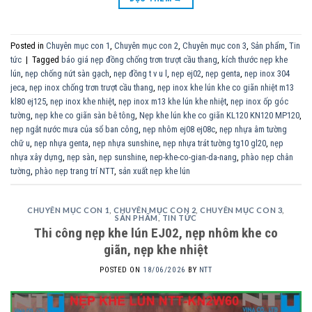
Posted in
Chuyên mục con 1
,
Chuyên mục con 2
,
Chuyên mục con 3
,
Sản phẩm
,
Tin
tức
|
Tagged
báo giá nẹp đồng chống trơn trượt cầu thang
,
kích thước nẹp khe
lún
,
nẹp chống nứt sàn gạch
,
nẹp đồng t v u l
,
nẹp ej02
,
nẹp genta
,
nẹp inox 304
jeca
,
nẹp inox chống trơn trượt cầu thang
,
nẹp inox khe lún khe co giãn nhiệt m13
kl80 ej125
,
nẹp inox khe nhiệt
,
nẹp inox m13 khe lún khe nhiệt
,
nẹp inox ốp góc
tường
,
nẹp khe co giãn sàn bê tông
,
Nẹp khe lún khe co giãn KL120 KN120 MP120
,
nẹp ngắt nước mưa của sổ ban công
,
nẹp nhôm ej08 ej08c
,
nẹp nhựa âm tường
chữ u
,
nẹp nhựa genta
,
nẹp nhựa sunshine
,
nẹp nhựa trát tường tg10 gl20
,
nẹp
nhựa xây dựng
,
nẹp sàn
,
nẹp sunshine
,
nep-khe-co-gian-da-nang
,
phào nẹp chân
tường
,
phào nẹp trang trí NTT
,
sản xuất nẹp khe lún
CHUYÊN MỤC CON 1
,
CHUYÊN MỤC CON 2
,
CHUYÊN MỤC CON 3
,
SẢN PHẨM
,
TIN TỨC
Thi công nẹp khe lún EJ02, nẹp nhôm khe co
giãn, nẹp khe nhiệt
POSTED ON
18/06/2026
BY
NTT