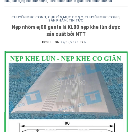
lún?
,
tác dụng của khe nhiệt?
,
Tiêu chuẩn khe co giãn
,
tiêu chuẩn khe lún
CHUYÊN MỤC CON 1
,
CHUYÊN MỤC CON 2
,
CHUYÊN MỤC CON 3
,
SẢN PHẨM
,
TIN TỨC
Nẹp nhôm ej08 genta là KL80 nẹp khe lún được
sản xuất bởi NTT
POSTED ON
22/06/2026
BY
NTT