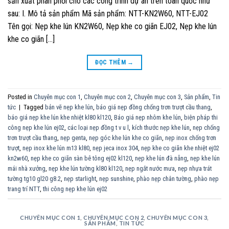
sản xuất phân phối cho các công trình dự án trên toàn quốc như
sau: I. Mô tả sản phẩm Mã sản phẩm: NTT-KN2W60, NTT-EJ02
Tên gọi: Nẹp khe lún KN2W60, Nẹp khe co giãn EJ02, Nẹp khe lún
khe co giãn […]
ĐỌC THÊM
→
Posted in
Chuyên mục con 1
,
Chuyên mục con 2
,
Chuyên mục con 3
,
Sản phẩm
,
Tin
tức
|
Tagged
bản vẽ nẹp khe lún
,
báo giá nẹp đồng chống trơn trượt cầu thang
,
báo giá nẹp khe lún khe nhiệt kl80 kl120
,
Báo giá nẹp nhôm khe lún
,
biện pháp thi
công nẹp khe lún ej02
,
các loại nẹp đồng t v u l
,
kích thước nẹp khe lún
,
nẹp chống
trơn trượt cầu thang
,
nẹp genta
,
nẹp góc khe lún khe co giãn
,
nẹp inox chống trơn
trượt
,
nẹp inox khe lún m13 kl80
,
nẹp jeca inox 304
,
nẹp khe co giãn khe nhiệt ej02
kn2w60
,
nẹp khe co giãn sàn bê tông ej02 kl120
,
nẹp khe lún đà nẵng
,
nẹp khe lún
mái nhà xưởng
,
nẹp khe lún tường kl80 kl120
,
nẹp ngắt nước mưa
,
nẹp nhựa trát
tường tg10 gl20 g8.2
,
nẹp starlight
,
nẹp sunshine
,
phào nẹp chân tường
,
phào nẹp
trang trí NTT
,
thi công nẹp khe lún ej02
CHUYÊN MỤC CON 1
,
CHUYÊN MỤC CON 2
,
CHUYÊN MỤC CON 3
,
SẢN PHẨM
,
TIN TỨC