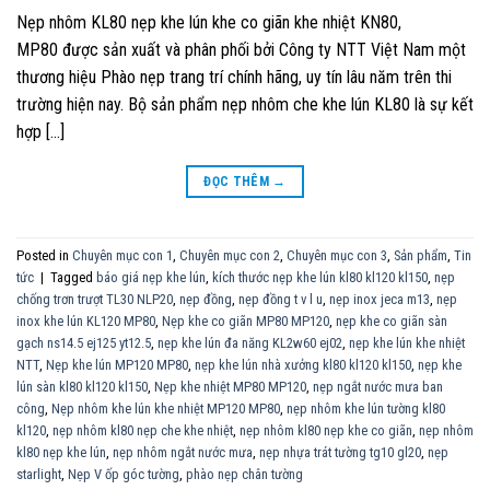
Nẹp nhôm KL80 nẹp khe lún khe co giãn khe nhiệt KN80,
MP80 được sản xuất và phân phối bởi Công ty NTT Việt Nam một
thương hiệu Phào nẹp trang trí chính hãng, uy tín lâu năm trên thi
trường hiện nay. Bộ sản phẩm nẹp nhôm che khe lún KL80 là sự kết
hợp […]
ĐỌC THÊM
→
Posted in
Chuyên mục con 1
,
Chuyên mục con 2
,
Chuyên mục con 3
,
Sản phẩm
,
Tin
tức
|
Tagged
báo giá nẹp khe lún
,
kích thước nẹp khe lún kl80 kl120 kl150
,
nẹp
chống trơn trượt TL30 NLP20
,
nẹp đồng
,
nẹp đồng t v l u
,
nẹp inox jeca m13
,
nẹp
inox khe lún KL120 MP80
,
Nẹp khe co giãn MP80 MP120
,
nẹp khe co giãn sàn
gạch ns14.5 ej125 yt12.5
,
nẹp khe lún đa năng KL2w60 ej02
,
nẹp khe lún khe nhiệt
NTT
,
Nẹp khe lún MP120 MP80
,
nẹp khe lún nhà xưởng kl80 kl120 kl150
,
nẹp khe
lún sàn kl80 kl120 kl150
,
Nẹp khe nhiệt MP80 MP120
,
nẹp ngắt nước mưa ban
công
,
Nẹp nhôm khe lún khe nhiệt MP120 MP80
,
nẹp nhôm khe lún tường kl80
kl120
,
nẹp nhôm kl80 nẹp che khe nhiệt
,
nẹp nhôm kl80 nẹp khe co giãn
,
nẹp nhôm
kl80 nẹp khe lún
,
nẹp nhôm ngắt nước mưa
,
nẹp nhựa trát tường tg10 gl20
,
nẹp
starlight
,
Nẹp V ốp góc tường
,
phào nẹp chân tường