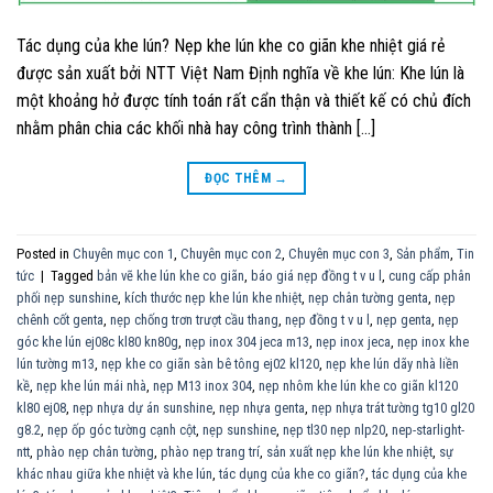
Tác dụng của khe lún? Nẹp khe lún khe co giãn khe nhiệt giá rẻ
được sản xuất bởi NTT Việt Nam Định nghĩa về khe lún: Khe lún là
một khoảng hở được tính toán rất cẩn thận và thiết kế có chủ đích
nhằm phân chia các khối nhà hay công trình thành […]
ĐỌC THÊM
→
Posted in
Chuyên mục con 1
,
Chuyên mục con 2
,
Chuyên mục con 3
,
Sản phẩm
,
Tin
tức
|
Tagged
bản vẽ khe lún khe co giãn
,
báo giá nẹp đồng t v u l
,
cung cấp phân
phối nẹp sunshine
,
kích thước nẹp khe lún khe nhiệt
,
nẹp chân tường genta
,
nẹp
chênh cốt genta
,
nẹp chống trơn trượt cầu thang
,
nẹp đồng t v u l
,
nẹp genta
,
nẹp
góc khe lún ej08c kl80 kn80g
,
nẹp inox 304 jeca m13
,
nẹp inox jeca
,
nẹp inox khe
lún tường m13
,
nẹp khe co giãn sàn bê tông ej02 kl120
,
nẹp khe lún dãy nhà liền
kề
,
nẹp khe lún mái nhà
,
nẹp M13 inox 304
,
nẹp nhôm khe lún khe co giãn kl120
kl80 ej08
,
nẹp nhựa dự án sunshine
,
nẹp nhựa genta
,
nẹp nhựa trát tường tg10 gl20
g8.2
,
nẹp ốp góc tường cạnh cột
,
nẹp sunshine
,
nẹp tl30 nẹp nlp20
,
nep-starlight-
ntt
,
phào nẹp chân tường
,
phào nẹp trang trí
,
sản xuất nẹp khe lún khe nhiệt
,
sự
khác nhau giữa khe nhiệt và khe lún
,
tác dụng của khe co giãn?
,
tác dụng của khe