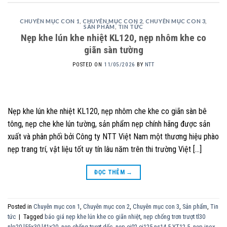
CHUYÊN MỤC CON 1
,
CHUYÊN MỤC CON 2
,
CHUYÊN MỤC CON 3
,
SẢN PHẨM
,
TIN TỨC
Nẹp khe lún khe nhiệt KL120, nẹp nhôm khe co
giãn sàn tường
POSTED ON
11/05/2026
BY
NTT
Nẹp khe lún khe nhiệt KL120, nẹp nhôm che khe co giãn sàn bê
tông, nẹp che khe lún tường, sản phẩm nẹp chính hãng được sản
xuất và phân phối bởi Công ty NTT Việt Nam một thương hiệu phào
nẹp trang trí, vật liệu tốt uy tín lâu năm trên thi trường Việt […]
ĐỌC THÊM
→
Posted in
Chuyên mục con 1
,
Chuyên mục con 2
,
Chuyên mục con 3
,
Sản phẩm
,
Tin
tức
|
Tagged
báo giá nẹp khe lún khe co giãn nhiệt
,
nẹp chống trơn trượt tl30
nlp20 l55x30 l41x20
,
nẹp chống trượt dốc
,
nẹp ej02 ej125 ns14.5 YT12.5
,
nẹp inox