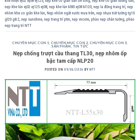
khe nhiệt ej02 ej08 ej125
,
nẹp khe co giãn sàn bê tông
,
nẹp khe co giãn tường sàn
,
nẹp khe lún ej02 ej125 ej08
,
nẹp khe lún kl80 ej08 kl120
,
nẹp la đồng trang trí
,
nẹp
nhôm khe co giãn khe lún
,
Nẹp nhôm ngắt nước mưa trên
,
nẹp nhựa trát tường tg10
gl20 g8.2
,
nẹp sunshine
,
nẹp trang trí ptm
,
nẹp vncote
,
phào nẹp chân tường
,
phào
nẹp trang trí NTT
CHUYÊN MỤC CON 1
,
CHUYÊN MỤC CON 2
,
CHUYÊN MỤC CON 3
,
SẢN PHẨM
,
TIN TỨC
Nẹp chống trượt cầu thang TL30, nẹp nhôm ốp
bậc tam cấp NLP20
POSTED ON
09/06/2026
BY
NTT