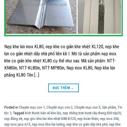
Nẹp khe lún inox KL80, nẹp khe co giãn khe nhiệt KL120, nẹp khe
lún co giãn nhiệt dãy nhà phố liền kề I. Mô tả sản phẩm nẹp inox
khe co giãn khe nhiệt KL80 cụ thể như sau: Mã sản phẩm: NTT-
KN80in, NTT-KL80in, NTT-MP80in, Nẹp inox KL80, Nẹp khe lún
phẳng KL80 Tên […]
ĐỌC THÊM
→
Posted in
Chuyên mục con 1
,
Chuyên mục con 2
,
Chuyên mục con 3
,
Sản phẩm
,
Tin
tức
|
Tagged
kích thước bản vẽ khe lún
,
nẹp chống trơn trượt cầu thang tl30 nlp20
,
nẹp đồng ntt
,
nẹp góc khe lún khe nhiệt kl80 kl120
,
nẹp hoàn thiện
,
nẹp inox 304
,
nẹp inox jeca m13
,
nẹp inox khe lún tường
,
nẹp khe co giãn dãy nhà phố
,
nẹp khe