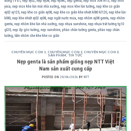
đồng t v u l
,
nẹp ej02
,
nẹp ej08
,
nẹp ej08c
,
nẹp genta
,
nẹp inox 304 m13
,
nẹp inox
jeca
,
nẹp inox khe lún mái nhà xưởng
,
nẹp inox khe lún tường
,
nẹp khe co giãn
ej02 ej125
,
nẹp khe co giãn ej08
,
nẹp khe co giãn khe nhiệt kl80 kl120
,
nẹp khe lún
kl80
,
nẹp khe nhiệt ej02 ej08
,
nẹp ngắt nước mưa
,
nẹp nhôm ej08 genta
,
nẹp nhôm
genta
,
nẹp nhôm khe lún nhà xưởng
,
nẹp nhựa sunshine
,
nẹp nhựa trát tường tg10
gl20
,
nẹp ốp góc tường
,
nẹp sunshine
,
phào chân tường genta
,
phào nẹp chân
tường
,
tấm nhôm che khe khe co giãn
CHUYÊN MỤC CON 1
,
CHUYÊN MỤC CON 2
,
CHUYÊN MỤC CON 3
,
SẢN PHẨM
,
TIN TỨC
Nẹp genta là sản phẩm giống nẹp NTT Việt
Nam sản xuất cung cấp
POSTED ON
20/06/2026
BY
NTT