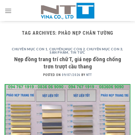
Skip
to
content
TAG ARCHIVES:
PHÀO NẸP CHÂN TƯỜNG
CHUYÊN MỤC CON 1
,
CHUYÊN MỤC CON 2
,
CHUYÊN MỤC CON 3
,
SẢN PHẨM
,
TIN TỨC
Nẹp đồng trang trí chữ T, giá nẹp đồng chống
trơn trượt cầu thang
POSTED ON
09/07/2026
BY
NTT