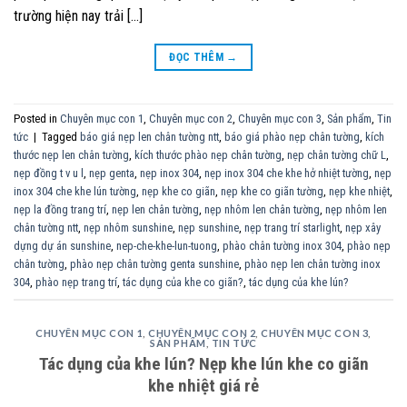
trường hiện nay trải […]
ĐỌC THÊM
→
Posted in
Chuyên mục con 1
,
Chuyên mục con 2
,
Chuyên mục con 3
,
Sản phẩm
,
Tin
tức
|
Tagged
báo giá nẹp len chân tường ntt
,
báo giá phào nẹp chân tường
,
kích
thước nẹp len chân tường
,
kích thước phào nẹp chân tường
,
nẹp chân tường chữ L
,
nẹp đồng t v u l
,
nẹp genta
,
nẹp inox 304
,
nẹp inox 304 che khe hở nhiệt tường
,
nẹp
inox 304 che khe lún tường
,
nẹp khe co giãn
,
nẹp khe co giãn tường
,
nẹp khe nhiệt
,
nẹp la đồng trang trí
,
nẹp len chân tường
,
nẹp nhôm len chân tường
,
nẹp nhôm len
chân tường ntt
,
nẹp nhôm sunshine
,
nẹp sunshine
,
nẹp trang trí starlight
,
nẹp xây
dựng dự án sunshine
,
nep-che-khe-lun-tuong
,
phào chân tường inox 304
,
phào nẹp
chân tường
,
phào nẹp chân tường genta sunshine
,
phào nẹp len chân tường inox
304
,
phào nẹp trang trí
,
tác dụng của khe co giãn?
,
tác dụng của khe lún?
CHUYÊN MỤC CON 1
,
CHUYÊN MỤC CON 2
,
CHUYÊN MỤC CON 3
,
SẢN PHẨM
,
TIN TỨC
Tác dụng của khe lún? Nẹp khe lún khe co giãn
khe nhiệt giá rẻ