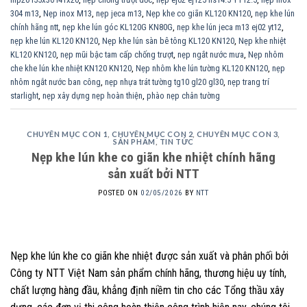
304 m13
,
Nẹp inox M13
,
nẹp jeca m13
,
Nẹp khe co giãn KL120 KN120
,
nẹp khe lún
chính hãng ntt
,
nẹp khe lún góc KL120G KN80G
,
nẹp khe lún jeca m13 ej02 yt12
,
nẹp khe lún KL120 KN120
,
Nẹp khe lún sàn bê tông KL120 KN120
,
Nẹp khe nhiệt
KL120 KN120
,
nẹp mũi bậc tam cấp chống trượt
,
nẹp ngắt nước mưa
,
Nẹp nhôm
che khe lún khe nhiệt KN120 KN120
,
Nẹp nhôm khe lún tường KL120 KN120
,
nẹp
nhôm ngắt nước ban công
,
nẹp nhựa trát tường tg10 gl20 gl30
,
nẹp trang trí
starlight
,
nẹp xây dựng nẹp hoàn thiện
,
phào nẹp chân tường
CHUYÊN MỤC CON 1
,
CHUYÊN MỤC CON 2
,
CHUYÊN MỤC CON 3
,
SẢN PHẨM
,
TIN TỨC
Nẹp khe lún khe co giãn khe nhiệt chính hãng
sản xuất bởi NTT
POSTED ON
02/05/2026
BY
NTT
Nẹp khe lún khe co giãn khe nhiệt được sản xuất và phân phối bởi
Công ty NTT Việt Nam sản phẩm chính hãng, thương hiệu uy tính,
chất lượng hàng đầu, khẳng định niềm tin cho các Tổng thầu xây