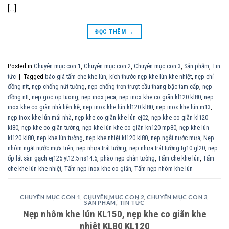
[…]
ĐỌC THÊM
→
Posted in
Chuyên mục con 1
,
Chuyên mục con 2
,
Chuyên mục con 3
,
Sản phẩm
,
Tin
tức
|
Tagged
báo giá tấm che khe lún
,
kích thước nẹp khe lún khe nhiệt
,
nẹp chỉ
đồng ntt
,
nẹp chống nứt tường
,
nẹp chống trơn trượt cầu thang bậc tam cấp
,
nẹp
đồng ntt
,
nep goc op tuong
,
nẹp inox jeca
,
nẹp inox khe co giãn kl120 kl80
,
nẹp
inox khe co giãn nhà liền kề
,
nẹp inox khe lún kl120 kl80
,
nẹp inox khe lún m13
,
nẹp inox khe lún mái nhà
,
nẹp khe co giãn khe lún ej02
,
nẹp khe co giãn kl120
kl80
,
nẹp khe co giãn tường
,
nẹp khe lún khe co giãn kn120 mp80
,
nẹp khe lún
kl120 kl80
,
nẹp khe lún tường
,
nẹp khe nhiệt kl120 kl80
,
nẹp ngắt nước mưa
,
Nẹp
nhôm ngắt nước mưa trên
,
nẹp nhựa trát tường
,
nẹp nhựa trát tường tg10 gl20
,
nẹp
ốp lát sàn gạch ej125 yt12.5 ns14.5
,
phào nẹp chân tường
,
Tấm che khe lún
,
Tấm
che khe lún khe nhiệt
,
Tấm nẹp inox khe co giãn
,
Tấm nẹp nhôm khe lún
CHUYÊN MỤC CON 1
,
CHUYÊN MỤC CON 2
,
CHUYÊN MỤC CON 3
,
SẢN PHẨM
,
TIN TỨC
Nẹp nhôm khe lún KL150, nẹp khe co giãn khe
nhiệt KL80 KL120