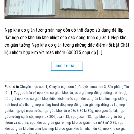
Nẹp khe co giãn tường sàn hay còn có thể được sử dụng để lắp
đặt nẹp che khe lún khe nhiệt cho các công trình dự án I. Nẹp khe
co giãn tường Nẹp khe co giãn tường những đặc điểm nổi bật Chất
liệu nhôm hợp kim với mác nhôm 6063T5 chịu độ […]
ĐỌC THÊM
→
Posted in
Chuyên mục con 1
,
Chuyên mục con 2
,
Chuyên mục con 3
,
Sản phẩm
,
Tin
tức
|
Tagged
bản vẽ nẹp khe co giãn khe lún
,
báo giá nẹp đồng chống trơn trượt
,
báo giá nẹp khe co giãn khe nhiệt
,
kích thước nẹp khe co giãn khe lún
,
nẹp chống
trơn trượt cầu thang
,
nẹp chống trượt dốc
,
nẹp đồng sàn gỗ
,
nẹp đồng t v l u
,
nẹp
genta
,
nẹp gờ móc nước
,
nẹp góc khe lún ej08c kl80 kn80g
,
nẹp góc ốp lát
,
nẹp
góc tường cạnh cột
,
nẹp inox 304 jeca m13
,
nẹp jeca m13
,
nẹp khe co giãn bằng
nhôm và cao su
,
nẹp khe co giãn giá rẻ
,
nẹp khe co giãn inox m13 m10.85
,
nẹp
khe co giãn khe lún chịu lực
,
nẹp khe co giãn khe lún nhà liền kề
,
nẹp khe co giãn