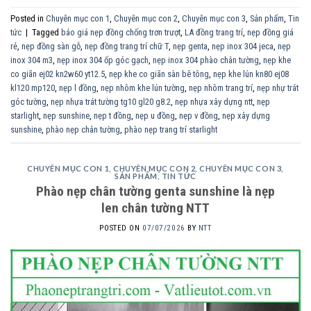
Posted in
Chuyên mục con 1
,
Chuyên mục con 2
,
Chuyên mục con 3
,
Sản phẩm
,
Tin
tức
|
Tagged
báo giá nẹp đồng chống trơn trượt
,
LA đồng trang trí
,
nẹp đồng giá
rẻ
,
nẹp đồng sàn gỗ
,
nẹp đồng trang trí chữ T
,
nẹp genta
,
nẹp inox 304 jeca
,
nẹp
inox 304 m3
,
nẹp inox 304 ốp góc gạch
,
nẹp inox 304 phào chân tường
,
nẹp khe
co giãn ej02 kn2w60 yt12.5
,
nẹp khe co giãn sàn bê tông
,
nẹp khe lún kn80 ej08
kl120 mp120
,
nẹp l đồng
,
nẹp nhôm khe lún tường
,
nẹp nhôm trang trí
,
nẹp nhự trát
góc tường
,
nẹp nhựa trát tường tg10 gl20 g8.2
,
nẹp nhựa xây dựng ntt
,
nẹp
starlight
,
nẹp sunshine
,
nẹp t đồng
,
nẹp u đồng
,
nẹp v đồng
,
nẹp xây dựng
sunshine
,
phào nẹp chân tường
,
phào nẹp trang trí starlight
CHUYÊN MỤC CON 1
,
CHUYÊN MỤC CON 2
,
CHUYÊN MỤC CON 3
,
SẢN PHẨM
,
TIN TỨC
Phào nẹp chân tường genta sunshine là nẹp
len chân tường NTT
POSTED ON
07/07/2026
BY
NTT