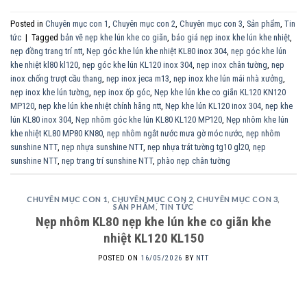
Posted in
Chuyên mục con 1
,
Chuyên mục con 2
,
Chuyên mục con 3
,
Sản phẩm
,
Tin
tức
|
Tagged
bản vẽ nẹp khe lún khe co giãn
,
báo giá nẹp inox khe lún khe nhiệt
,
nẹp đồng trang trí ntt
,
Nẹp góc khe lún khe nhiệt KL80 inox 304
,
nẹp góc khe lún
khe nhiệt kl80 kl120
,
nẹp góc khe lún KL120 inox 304
,
nẹp inox chân tường
,
nẹp
inox chống trượt cầu thang
,
nẹp inox jeca m13
,
nẹp inox khe lún mái nhà xưởng
,
nẹp inox khe lún tường
,
nẹp inox ốp góc
,
Nẹp khe lún khe co giãn KL120 KN120
MP120
,
nẹp khe lún khe nhiệt chính hãng ntt
,
Nẹp khe lún KL120 inox 304
,
nẹp khe
lún KL80 inox 304
,
Nẹp nhôm góc khe lún KL80 KL120 MP120
,
Nẹp nhôm khe lún
khe nhiệt KL80 MP80 KN80
,
nẹp nhôm ngắt nước mưa gờ móc nước
,
nẹp nhôm
sunshine NTT
,
nẹp nhựa sunshine NTT
,
nẹp nhựa trát tường tg10 gl20
,
nẹp
sunshine NTT
,
nẹp trang trí sunshine NTT
,
phào nẹp chân tường
CHUYÊN MỤC CON 1
,
CHUYÊN MỤC CON 2
,
CHUYÊN MỤC CON 3
,
SẢN PHẨM
,
TIN TỨC
Nẹp nhôm KL80 nẹp khe lún khe co giãn khe
nhiệt KL120 KL150
POSTED ON
16/05/2026
BY
NTT