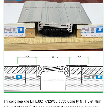
Thi công nẹp khe lún EJ02, KN2W60 được Công ty NTT Việt Nam