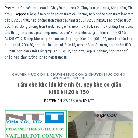
Posted in
Chuyên mục con 1
,
Chuyên mục con 2
,
Chuyên mục con 3
,
Sản phẩm
,
Tin
tức
|
Tagged
Báo giá nẹp chống trơn trượt cầu thang
,
nẹp chống trơn trượt bậc tam
cấp L55x30 tl30
,
nẹp chống trơn trượt cầu thang tl30 l55x30 nlp20
,
nẹp chống trượt
dốc
,
Nẹp đồng chống trơn trượt
,
nẹp genta
,
nẹp inox 304
,
nẹp inox chống trơn trượt
cầu thang
,
nẹp inox jeca
,
nẹp inox jeca m13
,
nẹp khe co giãn khe nhiệt NS14.5
EJ125 YT12.5
,
nẹp khe co giãn sàn bê tông
,
nẹp khe lún ej08 kl80
,
nẹp khe lún khe
co gian kl120 kl80
,
nẹp khe lún khe nhiệt M13
,
nẹp ngắt nước mưa
,
nẹp nhôm tl30
l55x30
,
nẹp nhựa trát tường tg10 gl20 g8.2
,
nẹp ptm
,
nẹp sunshine
,
nẹp trang trí
,
phào nẹp chân tường
,
phào nẹp trang trí
CHUYÊN MỤC CON 1
,
CHUYÊN MỤC CON 2
,
CHUYÊN MỤC CON 3
,
SẢN PHẨM
,
TIN TỨC
Tấm che khe lún khe nhiệt, nẹp khe co giãn
kl80 kl120 kl150
POSTED ON
27/05/2026
BY
NTT