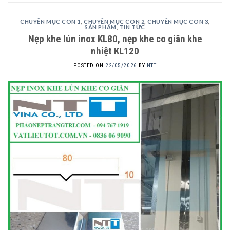
CHUYÊN MỤC CON 1
,
CHUYÊN MỤC CON 2
,
CHUYÊN MỤC CON 3
,
SẢN PHẨM
,
TIN TỨC
Nẹp khe lún inox KL80, nẹp khe co giãn khe
nhiệt KL120
POSTED ON
22/05/2026
BY
NTT