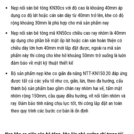
Nẹp nối sàn bê tông KN30cs với độ cao là khoảng 40mm áp
dụng co độ lát hoặc cán sàn dày từ 40mm trở lên, khe có độ
rộng khoảng 30mm là phù hợp cho mã sản phẩm nay
Nẹp nối sàn bê tông mã KN50cs chiều cao ray nhôm là 40mm
áp dụng cho phần bề mặt ốp lát hoặc cán sàn hoàn thiện có
chiều dày lớn hơn 40mm mới lắp đặt được, ngoài ra mã sản
phẩm này thi công cho khe hở khoảng 50mm trở xuống là luôn
đảm bảo về mặt kỹ thuật thiết kế
Bộ sản phẩm nẹp khe co giãn đa năng NTT-KN150.20 đáp ứng
được tất cả các yếu tố như co, giãn, lún, theo đa hướng, cấu
thành bộ sản phẩm bao gồm chân ray nhôm hai vế, tấm mặt
nhôm rộng 150mm, cầu quay điều hướng, vít nối tấm nhôm và
ray. Đảm bảo tính năng chịu lực tốt, thi công lắp đặt an toàn
theo quy trình các bước cơ bản là ổn định