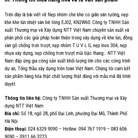
Trên đây là bài viết về Nẹp nhôm che khe co giãn sàn tường, nẹp
khe khe lún nhiệt sàn bê tông EJ02, KN2W60. Công ty TNHH Sản
xuất Thương mại và Xây dựng NTT Việt Nam chuyên sản xuất và
phân phối các giải pháp hoàn thiện trong xây dựng về khe lún, đồng
sàn gỗ chống trơn trượt, nẹp nhôm T U V L G, nẹp inox 304, nẹp
nhựa xây dựng, nẹp chống trơn trượt mũi bậc thang… NTT Việt
Nam đáp ứng gia công sản xuất khối lượng lớn cho các công trình
dự án, Tổng thầu xây dựng trên toàn Việt Nam. Chúng tôi cam kết
sản phẩm hàng hóa thật chất lượng thật đúng với mẫu mã đã trình
duyệt.
Thông tin liên hệ:
Công ty TNHH Sản xuất Thương mại và Xây
dựng NTT Việt Nam
Đia chỉ:
Số 18, ngõ 28, phố Đại Linh, phường Đại Mỗ, Thành Phố
Hà Nội
Điện thoại:
024 6329 9090 – Hotline: 094 767 1919 – 083 606
9090 – 0911 66 3223