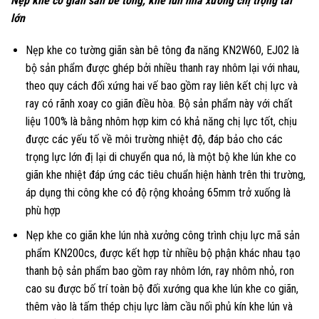
Nẹp khe co giãn sàn bê tông, khe lún nhà xưởng chị trọng tải
lớn
Nẹp khe co tường giãn sàn bê tông đa năng KN2W60, EJ02 là
bộ sản phẩm được ghép bởi nhiều thanh ray nhôm lại với nhau,
theo quy cách đối xứng hai vế bao gồm ray liên kết chị lực và
ray có rãnh xoay co giãn điều hòa. Bộ sản phẩm này với chất
liệu 100% là bằng nhôm hợp kim có khả năng chị lực tốt, chịu
được các yếu tố về môi trường nhiệt độ, đáp bảo cho các
trọng lực lớn đị lại di chuyển qua nó, là một bộ khe lún khe co
giãn khe nhiệt đáp ứng các tiêu chuẩn hiện hành trên thi trường,
áp dụng thi công khe có độ rộng khoảng 65mm trở xuống là
phù hợp
Nẹp khe co giãn khe lún nhà xưởng công trình chịu lực mã sản
phẩm KN200cs, được kết hợp từ nhiều bộ phận khác nhau tạo
thanh bộ sản phẩm bao gồm ray nhôm lớn, ray nhôm nhỏ, ron
cao su được bố trí toàn bộ đối xướng qua khe lún khe co giãn,
thêm vào là tấm thép chịu lực làm cầu nối phủ kín khe lún và