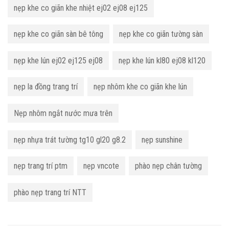
nẹp khe co giãn khe nhiệt ej02 ej08 ej125
nẹp khe co giãn sàn bê tông
nẹp khe co giãn tường sàn
nẹp khe lún ej02 ej125 ej08
nẹp khe lún kl80 ej08 kl120
nẹp la đồng trang trí
nẹp nhôm khe co giãn khe lún
Nẹp nhôm ngắt nước mưa trên
nẹp nhựa trát tường tg10 gl20 g8.2
nẹp sunshine
nẹp trang trí ptm
nẹp vncote
phào nẹp chân tường
phào nẹp trang trí NTT