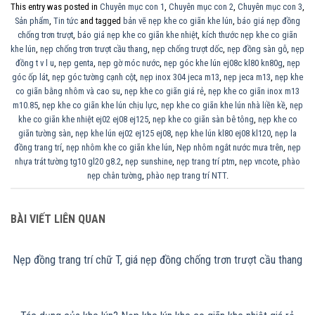
This entry was posted in
Chuyên mục con 1
,
Chuyên mục con 2
,
Chuyên mục con 3
,
Sản phẩm
,
Tin tức
and tagged
bản vẽ nẹp khe co giãn khe lún
,
báo giá nẹp đồng
chống trơn trượt
,
báo giá nẹp khe co giãn khe nhiệt
,
kích thước nẹp khe co giãn
khe lún
,
nẹp chống trơn trượt cầu thang
,
nẹp chống trượt dốc
,
nẹp đồng sàn gỗ
,
nẹp
đồng t v l u
,
nẹp genta
,
nẹp gờ móc nước
,
nẹp góc khe lún ej08c kl80 kn80g
,
nẹp
góc ốp lát
,
nẹp góc tường cạnh cột
,
nẹp inox 304 jeca m13
,
nẹp jeca m13
,
nẹp khe
co giãn bằng nhôm và cao su
,
nẹp khe co giãn giá rẻ
,
nẹp khe co giãn inox m13
m10.85
,
nẹp khe co giãn khe lún chịu lực
,
nẹp khe co giãn khe lún nhà liền kề
,
nẹp
khe co giãn khe nhiệt ej02 ej08 ej125
,
nẹp khe co giãn sàn bê tông
,
nẹp khe co
giãn tường sàn
,
nẹp khe lún ej02 ej125 ej08
,
nẹp khe lún kl80 ej08 kl120
,
nẹp la
đồng trang trí
,
nẹp nhôm khe co giãn khe lún
,
Nẹp nhôm ngắt nước mưa trên
,
nẹp
nhựa trát tường tg10 gl20 g8.2
,
nẹp sunshine
,
nẹp trang trí ptm
,
nẹp vncote
,
phào
nẹp chân tường
,
phào nẹp trang trí NTT
.
BÀI VIẾT LIÊN QUAN
Nẹp đồng trang trí chữ T, giá nẹp đồng chống trơn trượt cầu thang