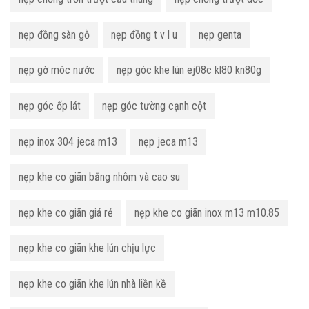
nẹp đồng sàn gỗ
nẹp đồng t v l u
nẹp genta
nẹp gờ móc nước
nẹp góc khe lún ej08c kl80 kn80g
nẹp góc ốp lát
nẹp góc tường cạnh cột
nẹp inox 304 jeca m13
nẹp jeca m13
nẹp khe co giãn bằng nhôm và cao su
nẹp khe co giãn giá rẻ
nẹp khe co giãn inox m13 m10.85
nẹp khe co giãn khe lún chịu lực
nẹp khe co giãn khe lún nhà liền kề