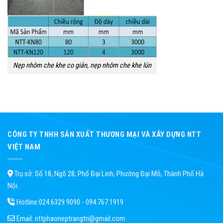
Nẹp nhôm che khe co giản, nẹp nhôm che khe lún
CÔNG TY TNHH SẢN XUẤT THƯƠNG MẠI VÀ XÂY DỰNG NTT
VIỆT NAM
Trụ sở: Số 18, Ngõ 28, Phố Đại Linh, Phường Đại Mỗ, Thành Phố Hà
Nội.
Hotline:
024.6329.9090 - 094.767.1919
Email:
nttphaoneptrangtri@gmail.com