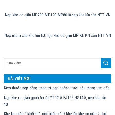
Nẹp khe co giãn MP200 MP120 MP80 là nẹp khe lún sàn NTT VN
Nẹp nhôm che khe lún EJ, nẹp khe co giãn MP KL KN của NTT VN
BÀI VIẾT MỚI
Kích thước nẹp đồng trang trí, nẹp chống trượt cầu thang tam cấp
Nẹp khe co giãn gạch ốp lát YT-12.5 EJ125 NS14.5, nẹp khe lún
ntt
Khe lún giữa 2 khối nhà, giải pháp xử lý khe lún khe co giãn 2 nhà