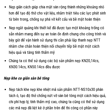
Nẹp giãn cách giúp chia mặt sàn rộng thành những khoảng nhỏ
hơn để tạo độ thở cho vật liệu, nhằm triệt tiêu các lực phát sinh
từ bên trong, chống sự phá vỡ kết cấu và bề mặt hoàn thiện
Nẹp ngắt quảng khi thiết kế đã được tạo một khoảng trống có
sẵn nhằm mang đến sự an toàn ổn định chung cho công trình và
bây giờ để vận hành sử dụng thi cần phải lắp thanh nẹp NTT
nhằm che chắn hoàn thiện nối chuyển tếp bề mặt một cách
hiệu quả và tăng tính thẩm mỹ
Chúng ta có thể sử dụng các bộ sản phẩm nẹp KN20,14cs,
KN30.14cs, KN50.14cs đều được
Nẹp khe co giãn sàn bê tông
Nẹp tách khe nẹp khe nhiệt mã sản phẩm NTT-NS10x30 phân
tách ô, tạo độ thở chống nứt vỡ sàn bê tông một cách hiệu quả,
chi phí hợp lý, tính thẩm mỹ cao, chúng ta cũng có thể sử dụng
các mã nẹp đã liệt kê ở phần trên để thi công có phần này