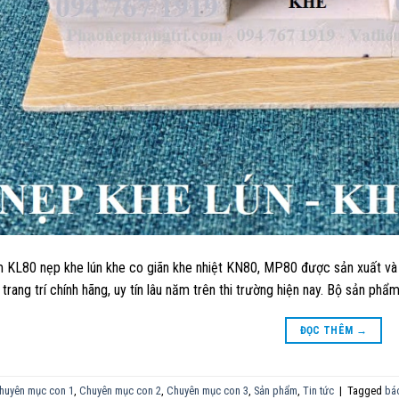
 KL80 nẹp khe lún khe co giãn khe nhiệt KN80, MP80 được sản xuất và
trang trí chính hãng, uy tín lâu năm trên thi trường hiện nay. Bộ sản ph
ĐỌC THÊM
→
huyên mục con 1
,
Chuyên mục con 2
,
Chuyên mục con 3
,
Sản phẩm
,
Tin tức
|
Tagged
báo