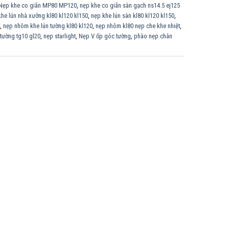
Nẹp khe co giãn MP80 MP120
,
nẹp khe co giãn sàn gạch ns14.5 ej125
khe lún nhà xưởng kl80 kl120 kl150
,
nẹp khe lún sàn kl80 kl120 kl150
,
,
nẹp nhôm khe lún tường kl80 kl120
,
nẹp nhôm kl80 nẹp che khe nhiệt
,
 tường tg10 gl20
,
nẹp starlight
,
Nẹp V ốp góc tường
,
phào nẹp chân