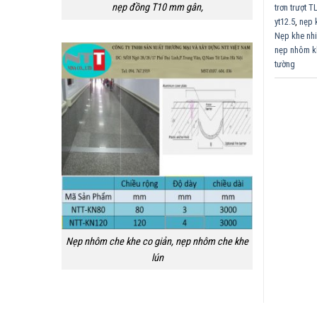
nẹp đồng T10 mm gân,
trơn trượt 
yt12.5
,
nẹp 
Nẹp khe nh
nẹp nhôm kl
tường
Nẹp nhôm che khe co giản, nẹp nhôm che khe
lún