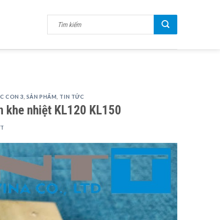
C CON 3
,
SẢN PHẨM
,
TIN TỨC
n khe nhiệt KL120 KL150
TT