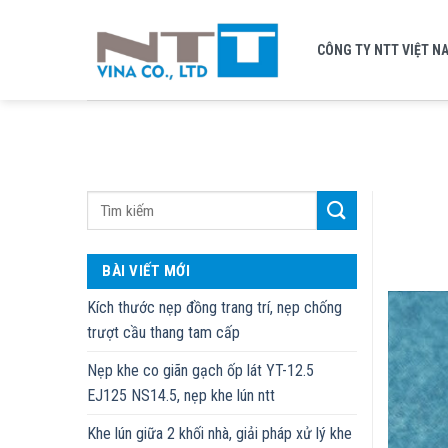
Skip
to
CÔNG TY NTT VIỆT N
content
BÀI VIẾT MỚI
Kích thước nẹp đồng trang trí, nẹp chống
trượt cầu thang tam cấp
Nẹp khe co giãn gạch ốp lát YT-12.5
EJ125 NS14.5, nẹp khe lún ntt
Khe lún giữa 2 khối nhà, giải pháp xử lý khe