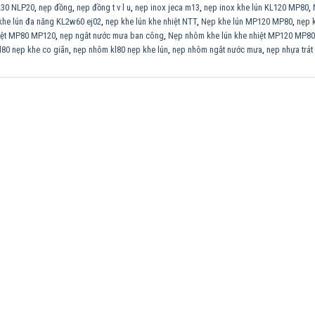
TL30 NLP20
,
nẹp đồng
,
nẹp đồng t v l u
,
nẹp inox jeca m13
,
nẹp inox khe lún KL120 MP80
,
khe lún đa năng KL2w60 ej02
,
nẹp khe lún khe nhiệt NTT
,
Nẹp khe lún MP120 MP80
,
nẹp 
iệt MP80 MP120
,
nẹp ngắt nước mưa ban công
,
Nẹp nhôm khe lún khe nhiệt MP120 MP80
80 nẹp khe co giãn
,
nẹp nhôm kl80 nẹp khe lún
,
nẹp nhôm ngắt nước mưa
,
nẹp nhựa trát