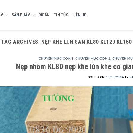
AM
SẢN PHẨM
DỰ ÁN
TIN TỨC
LIÊN HỆ
TAG ARCHIVES:
NẸP KHE LÚN SÀN KL80 KL120 KL150
CHUYÊN MỤC CON 1
,
CHUYÊN MỤC CON 2
,
CHUYÊN MỤ
Nẹp nhôm KL80 nẹp khe lún khe co giã
POSTED ON
16/05/2026
BY
N