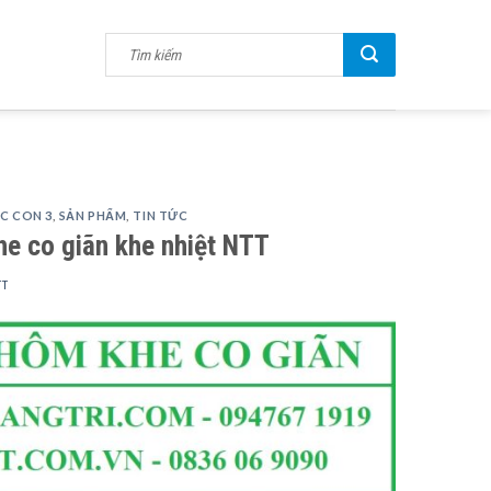
C CON 3
,
SẢN PHẨM
,
TIN TỨC
he co giãn khe nhiệt NTT
TT