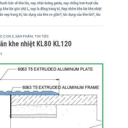
thước bản vẽ khe lún
,
nẹp chân tường genta
,
nẹp chống trơn trượt cầu
p khe lún góc chữ L
,
nẹp la đồng trang trí
,
Nẹp nhôm khe lún khe nhiệt
ào nẹp trang trí
,
tác dụng của khe co giãn?
,
tác dụng của khe lún?
,
tác
C CON 3
,
SẢN PHẨM
,
TIN TỨC
iãn khe nhiệt KL80 KL120
TT