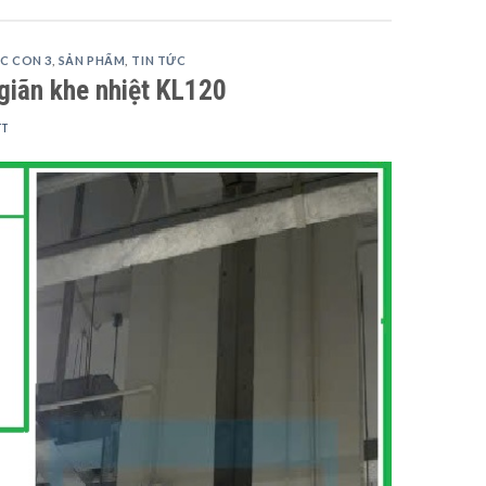
C CON 3
,
SẢN PHẨM
,
TIN TỨC
giãn khe nhiệt KL120
TT