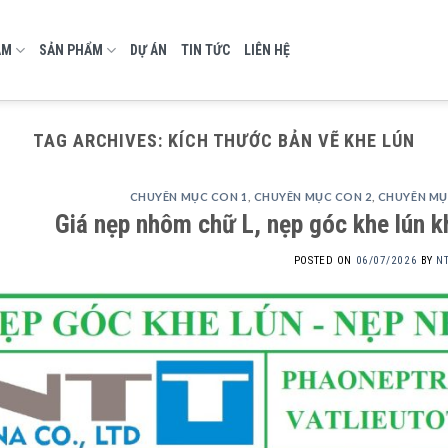
AM
SẢN PHẨM
DỰ ÁN
TIN TỨC
LIÊN HỆ
TAG ARCHIVES:
KÍCH THƯỚC BẢN VẼ KHE LÚN
CHUYÊN MỤC CON 1
,
CHUYÊN MỤC CON 2
,
CHUYÊN MỤ
Giá nẹp nhôm chữ L, nẹp góc khe lún k
POSTED ON
06/07/2026
BY
N