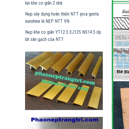
lún khe co giãn 2 nhà
Nẹp xây dựng hoàn thiện NTT jeca genta
sunshine là NẸP NTT VN
Nẹp khe co giãn YT12.5 EJ125 NS14.5 ốp
lát sàn gạch của NTT