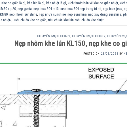
,
Khe co giãn là gì
,
khe lún là gì
,
khe nhiệt là gì
,
kích thước bản vẽ khe co giãn nhiệt
,
kích 
l55x30 nlp20
,
nẹp genta
,
nẹp inox 304 m13
,
nẹp inox 304 nẹp trang trí ntt
,
nẹp inox jeca
,
nẹ
 KN80
,
nẹp nhôm sunshine
,
nẹp nhựa sunshine
,
nẹp sunshine
,
nẹp xây dựng sunshine
,
ph
e nhiệt?
,
Tiêu chuẩn khe co giãn
,
tiêu chuẩn khe lún
,
tiêu chuẩn khe nhiệt
CHUYÊN MỤC CON 1
,
CHUYÊN MỤC CON 2
,
CHUYÊN MỤ
Nẹp nhôm khe lún KL150, nẹp khe co g
POSTED ON
25/05/2026
BY
N