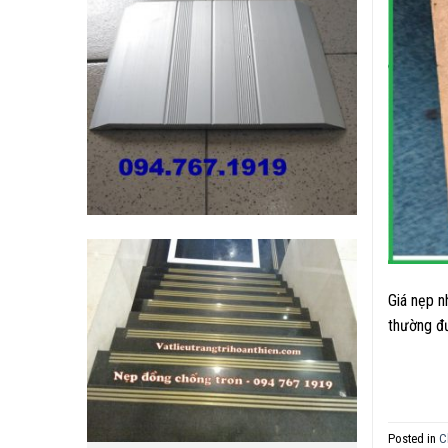
Giá nẹp n
thường đư
Posted in
C