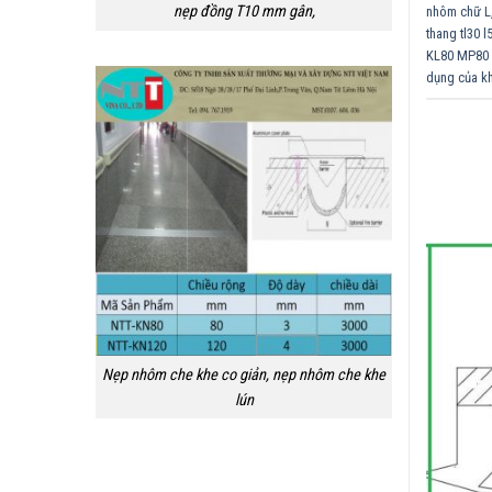
nẹp đồng T10 mm gân,
nhôm chữ L
thang tl30 
KL80 MP80
dụng của kh
Nẹp nhôm che khe co giản, nẹp nhôm che khe
lún