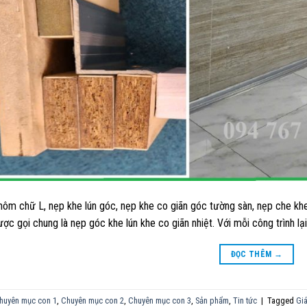
hôm chữ L, nẹp khe lún góc, nẹp khe co giãn góc tường sàn, nẹp che kh
ợc gọi chung là nẹp góc khe lún khe co giãn nhiệt. Với mỗi công trình lại
ĐỌC THÊM
→
huyên mục con 1
,
Chuyên mục con 2
,
Chuyên mục con 3
,
Sản phẩm
,
Tin tức
|
Tagged
Giá