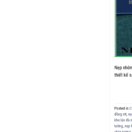
Nẹp nhôm 
thiết kế 
Posted in
C
đồng ntt
,
nẹ
khe lún đà 
tường
,
nẹp 
chân tường