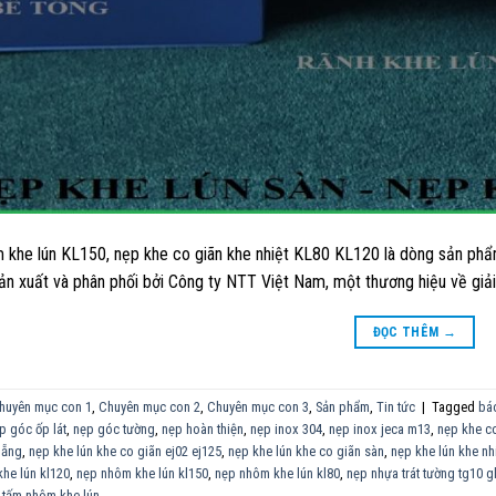
khe lún KL150, nẹp khe co giãn khe nhiệt KL80 KL120 là dòng sản phẩm
sản xuất và phân phối bởi Công ty NTT Việt Nam, một thương hiệu về giải
ĐỌC THÊM
→
huyên mục con 1
,
Chuyên mục con 2
,
Chuyên mục con 3
,
Sản phẩm
,
Tin tức
|
Tagged
báo
p góc ốp lát
,
nẹp góc tường
,
nẹp hoàn thiện
,
nẹp inox 304
,
nẹp inox jeca m13
,
nẹp khe c
nẵng
,
nẹp khe lún khe co giãn ej02 ej125
,
nẹp khe lún khe co giãn sàn
,
nẹp khe lún khe nh
khe lún kl120
,
nẹp nhôm khe lún kl150
,
nẹp nhôm khe lún kl80
,
nẹp nhựa trát tường tg10 g
,
tấm nhôm khe lún