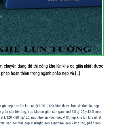
 chuyên dụng để thi công khe lún khe co giãn nhiệt được
 pháp hoàn thiện trong ngành phào nẹp và […]
 giá nẹp khe lún khe nhiệt kl80 kl120
,
kích thước bản vẽ khe lún
,
nẹp
o giãn sàn bê tông
,
nẹp khe co giãn sàn gạch ns14.5 ej125 yt12.5
,
nẹp
iệt kl120 kl80 mp120
,
nẹp khe lún khe nhiệt M13
,
nẹp khe lún khe nhiệt
l20
,
Nẹp nội thất
,
nẹp starlight
,
nẹp sunshine
,
nẹp xây dựng
,
phào nẹp