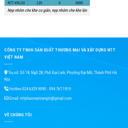
Nẹp nhôm che khe co giản, nẹp nhôm che khe lún
CÔNG TY TNHH SẢN XUẤT THƯƠNG MẠI VÀ XÂY DỰNG NTT
VIỆT NAM
Trụ sở: Số 18, Ngõ 28, Phố Đại Linh, Phường Đại Mỗ, Thành Phố Hà
Nội.
Hotline:
024.6329.9090 - 094.767.1919
Email:
nttphaoneptrangtri@gmail.com
VỀ CHÚNG TÔI