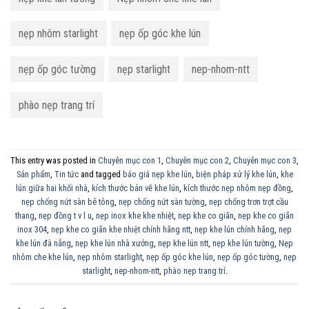
nẹp nhôm starlight
nẹp ốp góc khe lún
nẹp ốp góc tường
nẹp starlight
nep-nhom-ntt
phào nẹp trang trí
This entry was posted in
Chuyên mục con 1
,
Chuyên mục con 2
,
Chuyên mục con 3
,
Sản phẩm
,
Tin tức
and tagged
báo giá nẹp khe lún
,
biện pháp xử lý khe lún
,
khe
lún giữa hai khối nhà
,
kích thước bản vẽ khe lún
,
kích thước nẹp nhôm nẹp đồng
,
nẹp chống nứt sàn bê tông
,
nẹp chống nứt sàn tường
,
nẹp chống trơn trợt cầu
thang
,
nẹp đồng t v l u
,
nẹp inox khe khe nhiệt
,
nẹp khe co giãn
,
nẹp khe co giãn
inox 304
,
nẹp khe co giãn khe nhiệt chính hãng ntt
,
nẹp khe lún chính hãng
,
nẹp
khe lún đà nẵng
,
nẹp khe lún nhà xưởng
,
nẹp khe lún ntt
,
nẹp khe lún tường
,
Nẹp
nhôm che khe lún
,
nẹp nhôm starlight
,
nẹp ốp góc khe lún
,
nẹp ốp góc tường
,
nẹp
starlight
,
nep-nhom-ntt
,
phào nẹp trang trí
.