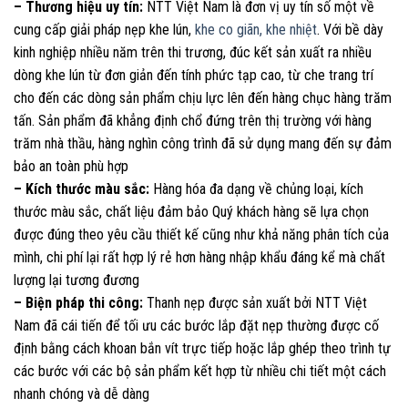
– Thương hiệu uy tín:
NTT Việt Nam là đơn vị uy tín số một về
cung cấp giải pháp nẹp khe lún,
khe co giãn, khe nhiệt
. Với bề dày
kinh nghiệp nhiều năm trên thi trương, đúc kết sản xuất ra nhiều
dòng khe lún từ đơn giản đến tính phức tạp cao, từ che trang trí
cho đến các dòng sản phẩm chịu lực lên đến hàng chục hàng trăm
tấn. Sản phẩm đã khẳng định chổ đứng trên thị trường với hàng
trăm nhà thầu, hàng nghìn công trình đã sử dụng mang đến sự đảm
bảo an toàn phù hợp
– Kích thước màu sắc:
Hàng hóa đa dạng về chủng loại, kích
thước màu sắc, chất liệu đảm bảo Quý khách hàng sẽ lựa chọn
được đúng theo yêu cầu thiết kế cũng như khả năng phân tích của
mình, chi phí lại rất hợp lý rẻ hơn hàng nhập khẩu đáng kể mà chất
lượng lại tương đương
– Biện pháp thi công:
Thanh nẹp được sản xuất bởi NTT Việt
Nam đã cái tiến để tối ưu các bước lắp đặt nẹp thường được cố
định bằng cách khoan bắn vít trực tiếp hoặc lắp ghép theo trình tự
các bước với các bộ sản phẩm kết hợp từ nhiều chi tiết một cách
nhanh chóng và dễ dàng