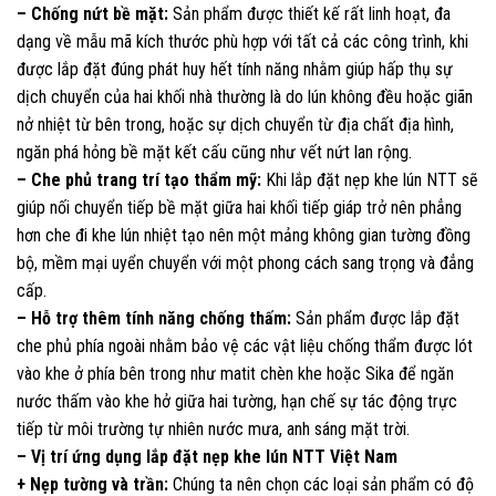
– Chống nứt bề mặt:
Sản phẩm được thiết kế rất linh hoạt, đa
dạng về mẫu mã kích thước phù hợp với tất cả các công trình, khi
được lắp đặt đúng phát huy hết tính năng nhằm giúp hấp thụ sự
dịch chuyển của hai khối nhà thường là do lún không đều hoặc giãn
nở nhiệt từ bên trong, hoặc sự dịch chuyển từ địa chất địa hình,
ngăn phá hỏng bề mặt kết cấu cũng như vết nứt lan rộng.
– Che phủ trang trí tạo thẩm mỹ:
Khi lắp đặt nẹp khe lún NTT sẽ
giúp nối chuyển tiếp bề mặt giữa hai khối tiếp giáp trở nên phẳng
hơn che đi khe lún nhiệt tạo nên một mảng không gian tường đồng
bộ, mềm mại uyển chuyển với một phong cách sang trọng và đẳng
cấp.
– Hỗ trợ thêm tính năng chống thấm:
Sản phẩm được lắp đặt
che phủ phía ngoài nhằm bảo vệ các vật liệu chống thẩm được lót
vào khe ở phía bên trong như matit chèn khe hoặc Sika để ngăn
nước thấm vào khe hở giữa hai tường, hạn chế sự tác động trực
tiếp từ môi trường tự nhiên nước mưa, anh sáng mặt trời.
– Vị trí ứng dụng lắp đặt nẹp khe lún NTT Việt Nam
+ Nẹp tường và trần:
Chúng ta nên chọn các loại sản phẩm có độ