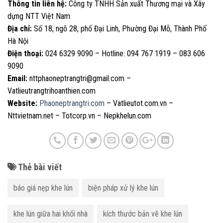
Thông tin liên hệ:
Công ty TNHH Sản xuất Thương mại và Xây
dựng NTT Việt Nam
Địa chỉ:
Số 18, ngõ 28, phố Đại Linh, Phường Đại Mỗ, Thành Phố
Hà Nội
Điện thoại:
024 6329 9090 – Hotline: 094 767 1919 – 083 606
9090
Email:
nttphaoneptrangtri@gmail.com –
Vatlieutrangtrihoanthien.com
Website:
Phaoneptrangtri.com
– Vatlieutot.com.vn –
Nttvietnam.net – Totcorp.vn – Nepkhelun.com
Thẻ bài viết
báo giá nẹp khe lún
biện pháp xử lý khe lún
khe lún giữa hai khối nhà
kích thước bản vẽ khe lún