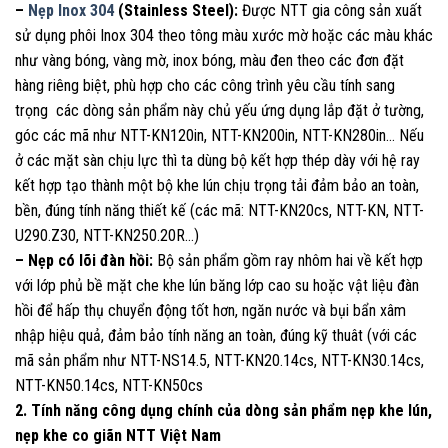
–
Nẹp Inox 304
(Stainless Steel):
Được NTT gia công sản xuất
sử dụng phôi Inox 304 theo tông màu xước mờ hoặc các màu khác
như vàng bóng, vàng mờ, inox bóng, màu đen theo các đơn đặt
hàng riêng biệt, phù hợp cho các công trình yêu cầu tính sang
trọng các dòng sản phẩm này chủ yếu ứng dụng lắp đặt ở tường,
góc các mã như NTT-KN120in, NTT-KN200in, NTT-KN280in… Nếu
ở các mặt sàn chịu lực thì ta dùng bộ kết hợp thép dày với hệ ray
kết hợp tạo thành một bộ khe lún chịu trọng tải đảm bảo an toàn,
bền, đúng tính năng thiết kế (các mã: NTT-KN20cs, NTT-KN, NTT-
U290.Z30, NTT-KN250.20R…)
– Nẹp có lõi đàn hồi:
Bộ sản phẩm gồm ray nhôm hai về kết hợp
với lớp phủ bề mặt che khe lún băng lớp cao su hoặc vật liệu đàn
hồi để hấp thụ chuyển động tốt hơn, ngăn nước và bụi bẩn xâm
nhập hiệu quả, đảm bảo tính năng an toàn, đúng kỹ thuât (với các
mã sản phẩm như NTT-NS14.5, NTT-KN20.14cs, NTT-KN30.14cs,
NTT-KN50.14cs, NTT-KN50cs
2. Tính năng công dụng chính của dòng sản phẩm nẹp khe lún,
nẹp khe co giãn NTT Việt Nam