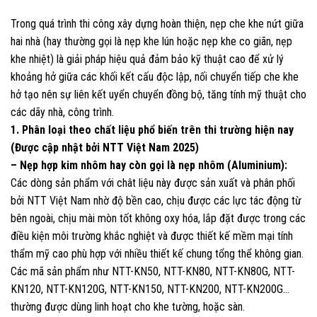
Trong quá trình thi công xây dựng hoàn thiện, nẹp che khe nứt giữa
hai nhà (hay thường gọi là nẹp khe lún hoặc nẹp khe co giãn, nẹp
khe nhiệt) là giải pháp hiệu quả đảm bảo kỹ thuật cao để xử lý
khoảng hở giữa các khối kết cấu độc lập, nối chuyển tiếp che khe
hở tạo nên sự liên kết uyển chuyển đồng bộ, tăng tính mỹ thuật cho
các dãy nhà, công trình.
1. Phân loại theo chất liệu phổ biến trên thi trường hiện nay
(Được cập nhật bởi NTT Việt Nam 2025)
– Nẹp hợp kim nhôm hay còn gọi là nẹp nhôm (Aluminium):
Các dòng sản phẩm với chât liệu này được sản xuất và phân phối
bởi NTT Việt Nam nhờ độ bền cao, chịu được các lực tác động từ
bên ngoài, chịu mài mòn tốt không oxy hóa, lắp đặt được trong các
điều kiện môi trường khắc nghiệt và được thiết kế mềm mại tính
thẩm mỹ cao phù hợp với nhiều thiết kế chung tổng thể không gian.
Các mã sản phẩm như NTT-KN50, NTT-KN80, NTT-KN80G, NTT-
KN120, NTT-KN120G, NTT-KN150, NTT-KN200, NTT-KN200G…
thường được dùng linh hoạt cho khe tường, hoặc sàn.