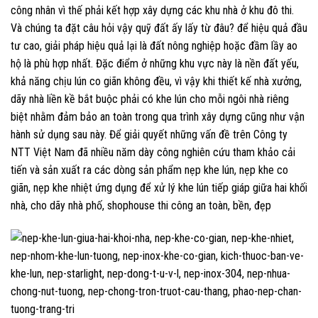
công nhân vì thế phải kết hợp xây dựng các khu nhà ở khu đô thi.
Và chúng ta đặt câu hỏi vậy quỹ đất ấy lấy từ đâu? để hiệu quả đầu
tư cao, giải pháp hiệu quả lại là đất nông nghiệp hoặc đầm lầy ao
hộ là phù hợp nhất. Đặc điểm ở những khu vực này là nền đất yếu,
khả năng chịu lún co giãn không đều, vì vậy khi thiết kế nhà xưởng,
dãy nhà liền kề bắt buộc phải có khe lún cho mỗi ngôi nhà riêng
biệt nhằm đảm bảo an toàn trong qua trình xây dựng cũng như vận
hành sử dụng sau này. Để giải quyết những vấn đề trên Công ty
NTT Việt Nam đã nhiều năm dày công nghiên cứu tham khảo cải
tiến và sản xuất ra các dòng sản phẩm nẹp khe lún, nẹp khe co
giãn, nẹp khe nhiệt ứng dụng để xử lý khe lún tiếp giáp giữa hai khối
nhà, cho dãy nhà phố, shophouse thi công an toàn, bền, đẹp