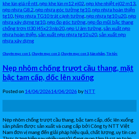
khe lún giá rẻ ntt
,
nẹp khe lún m12 ej02
,
nẹp khe nhiệt ej02 m13
,
nẹp nhựa G8.2
,
nẹp nhựa góc tường tg10
,
nẹp nhựa hoàn thiện
tg10
,
Nẹp nhựa TG10 trát cạnh tường
,
nẹp nhựa tg10 u20
,
nẹp
nhựa xây dựng tg10
,
nẹp ốp góc tường
,
nẹp ốp mũi bậc thang
chống trơn tl30 l45x23 nlp20
,
nẹp U âm tường
,
sản xuất nẹp
nhựa hoàn thiện
,
sản xuất nẹp nhựa tg10 u20
,
sản xuất nẹp
nhựa xây dựng
Chuyên mục con 1
,
Chuyên mục con 2
,
Chuyên mục con 3
,
Sản phẩm
,
Tin tức
Nẹp nhôm chống trượt cầu thang, mặt
bậc tam cấp, dốc lên xuống
Posted on
14/04/2026
14/04/2026
by
NTT
14
Th4
Nẹp nhôm chống trượt cầu thang, bậc tam cấp, dốc lên xuống
sản phẩm được sản xuất và cung cấp bởi Công ty NTT Việt
Nam đơn vị mang đến giải pháp hiệu quả, chất lượng, uy tín cao
Thực trạng hiện nay nhiều người đang quan tâm là sự an toàn