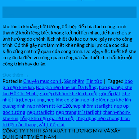
31
Th10
khe lún là khoảng hở tương đối hẹp để chia tách công trình
thành 2 khối riêng biệt không kết nối liền nhau, để hạn chế sự
ảnh hưởng do chênh lệch nhiệt độ lực cơ học gây ra cho công
trình. Có thể gây nứt làm mất khả năng chịu lực của các cấu
kiện cũng như mỹ quan của công trình. Do vậy, việc thiết kế khe
co giãn là điều vô cùng quan trọng và cần thiết cho bất kỳ một
công trình hay dự án.
Đọc thêm
→
Posted in
Chuyên mục con 1
,
Sản phẩm
,
Tin tức
|
Tagged
báo
giá nẹp khe lún
,
Báo giá nẹp khe lún Đà Nẵng
,
báo giá nẹp khe
lún Hồ Chí Minh
,
giá nẹp Nhôm khe lún hà nội
,
góc ốp lát
,
khe
nhiệt là gì
,
nẹp đồng
,
nẹp khe co giãn
,
nẹp khe lún
,
nẹp khe lún
quảng ninh
,
nẹp nhôm ntt-kn120
,
nẹp nhôm starlight
,
nẹp ốp
góc tường
,
nẹp starlight
,
nẹp trang trí starlight
,
thanh-nhom-
khe-lun
,
tổng kho nẹp giá rẻ hà nội
,
ứng dụng nẹp chông tron
trượt cầu thang
,
vật tư ốp lát
CÔNG TY TNHH SẢN XUẤT THƯƠNG MẠI VÀ XÂY
DỰNG NTT VIỆT NAM