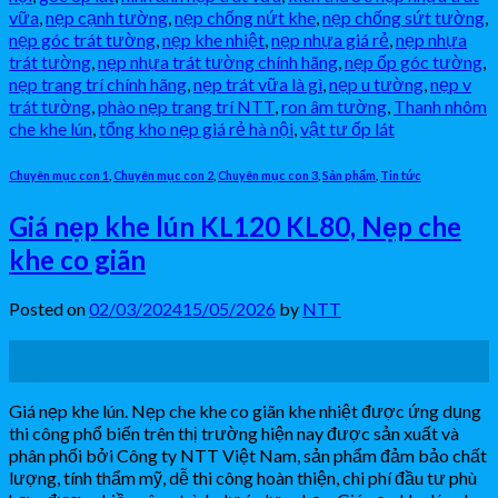
vữa
,
nẹp cạnh tường
,
nẹp chống nứt khe
,
nẹp chống sứt tường
,
nẹp góc trát tường
,
nẹp khe nhiệt
,
nẹp nhựa giá rẻ
,
nẹp nhựa
trát tường
,
nẹp nhựa trát tường chính hãng
,
nẹp ốp góc tường
,
nẹp trang trí chính hãng
,
nẹp trát vữa là gì
,
nẹp u tường
,
nẹp v
trát tường
,
phào nẹp trang trí NTT
,
ron âm tường
,
Thanh nhôm
che khe lún
,
tổng kho nẹp giá rẻ hà nội
,
vật tư ốp lát
Chuyên mục con 1
,
Chuyên mục con 2
,
Chuyên mục con 3
,
Sản phẩm
,
Tin tức
Giá nẹp khe lún KL120 KL80, Nẹp che
khe co giãn
Posted on
02/03/2024
15/05/2026
by
NTT
02
Th3
Giá nẹp khe lún. Nẹp che khe co giãn khe nhiệt được ứng dụng
thi công phổ biến trên thị trường hiện nay được sản xuất và
phân phối bởi Công ty NTT Việt Nam, sản phẩm đảm bảo chất
lượng, tính thẩm mỹ, dễ thi công hoàn thiện, chi phí đầu tư phù