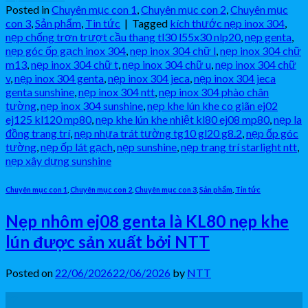
Posted in
Chuyên mục con 1
,
Chuyên mục con 2
,
Chuyên mục
con 3
,
Sản phẩm
,
Tin tức
|
Tagged
kích thước nẹp inox 304
,
nẹp chống trơn trượt cầu thang tl30 l55x30 nlp20
,
nẹp genta
,
nẹp góc ốp gạch inox 304
,
nẹp inox 304 chữ l
,
nẹp inox 304 chữ
m13
,
nẹp inox 304 chữ t
,
nẹp inox 304 chữ u
,
nẹp inox 304 chữ
v
,
nẹp inox 304 genta
,
nẹp inox 304 jeca
,
nẹp inox 304 jeca
genta sunshine
,
nẹp inox 304 ntt
,
nẹp inox 304 phào chân
tường
,
nẹp inox 304 sunshine
,
nẹp khe lún khe co giãn ej02
ej125 kl120 mp80
,
nẹp khe lún khe nhiệt kl80 ej08 mp80
,
nẹp la
đồng trang trí
,
nẹp nhựa trát tường tg10 gl20 g8.2
,
nẹp ốp góc
tường
,
nẹp ốp lát gạch
,
nẹp sunshine
,
nẹp trang trí starlight ntt
,
nẹp xây dựng sunshine
Chuyên mục con 1
,
Chuyên mục con 2
,
Chuyên mục con 3
,
Sản phẩm
,
Tin tức
Nẹp nhôm ej08 genta là KL80 nẹp khe
lún được sản xuất bởi NTT
Posted on
22/06/2026
22/06/2026
by
NTT
22