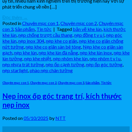
uy tín, nhiều năm kinh nghiệm trên thị trường hiện nay Với sự
phát triển chung về nền […]
Đọc thêm
→
Posted in
Chuyên mục con 1
,
Chuyên mục con 2
,
Chuyên mục
con 3
,
Sản phẩm
,
Tin tức
|
Tagged
bản vẽ khe lún
,
kích thước
khe lún
,
nẹp chống trượt cầu thang
,
nẹp đồng t v u l
,
nẹp góc
khe lún
,
nẹp inox 304
,
nẹp khe co giãn
,
nẹp khe co giãn chống
nứt tường
,
nẹp khe co giãn sàn bê tông
,
Nẹp khe co giãn sàn
gạch
,
nẹp khe lún
,
nẹp khe lún đà nẵng
,
nẹp khe lún inox
,
nẹp khe
lún tường
,
nẹp khe nhiệt
,
nẹp nhôm khe lún
,
nẹp nhôm t v l u
,
nẹp nhựa trát tường
,
nẹp ốp cạnh tường
,
nẹp ốp góc tường
,
nẹp starlight
,
phào nẹp chân tường
Chuyên mục con 1
,
Chuyên mục con 2
,
Chuyên mục con 3
,
Sản phẩm
,
Tin tức
Nẹp inox ốp góc trang trí, kích thước
nẹp inox
Posted on
05/10/2025
by
NTT
05