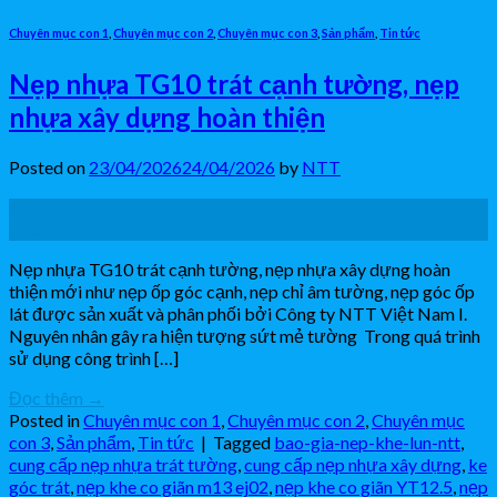
Chuyên mục con 1
,
Chuyên mục con 2
,
Chuyên mục con 3
,
Sản phẩm
,
Tin tức
Nẹp nhựa TG10 trát cạnh tường, nẹp
nhựa xây dựng hoàn thiện
Posted on
23/04/2026
24/04/2026
by
NTT
23
Th4
Nẹp nhựa TG10 trát cạnh tường, nẹp nhựa xây dựng hoàn
thiện mới như nẹp ốp góc cạnh, nẹp chỉ âm tường, nẹp góc ốp
lát được sản xuất và phân phối bởi Công ty NTT Việt Nam I.
Nguyên nhân gây ra hiện tượng sứt mẻ tường Trong quá trình
sử dụng công trình […]
Đọc thêm
→
Posted in
Chuyên mục con 1
,
Chuyên mục con 2
,
Chuyên mục
con 3
,
Sản phẩm
,
Tin tức
|
Tagged
bao-gia-nep-khe-lun-ntt
,
cung cấp nẹp nhựa trát tường
,
cung cấp nẹp nhựa xây dựng
,
ke
góc trát
,
nẹp khe co giãn m13 ej02
,
nẹp khe co giãn YT12.5
,
nẹp