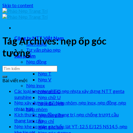
Skip to content
Công ty NTT Việt Nam
Tag Archives:
nẹp ốp góc
Giới thiệu
Tư vấn phào nẹp
tường
Sản phẩm
Nẹp đồng
Nẹp L
Nẹp T
Nẹp V
Bài viết mới
Nẹp inox
Các loại nẹp nhựa? Giá nẹp nhựa xây dựng NTT genta
Nẹp chữ C
sunshine
Nẹp chữ U
Nẹp xây dựng là gì? Nẹp nhôm, nẹp inox, nẹp đồng, nẹp
Nẹp đa cạnh
nhựa trát
Nẹp nhôm
Kích thước nẹp đồng trang trí, nẹp chống trượt cầu
Nẹp bo viền
thang tam cấp
Nẹp chỉ
Nẹp khe co giãn gạch ốp lát YT-12.5 EJ125 NS14.5, nẹp
Nẹp góc âm
khe lún ntt
Nẹp góc dương