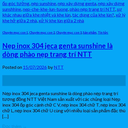
ốp góc tường
,
nẹp sunshine
,
nẹp xây dựng genta
,
nẹp xây dựng
sunshhine
,
nep-che-khe-lun-tuong
,
phào nẹp trang trí NTT
,
sự
khác nhau giữa khe nhiệt và khe lún
,
tác dụng của khe lún?
,
xử lý
khe hở giữa 2 nhà
,
xử lý khe lún giữa 2 nhà
Chuyên mục con 1
,
Chuyên mục con 2
,
Chuyên mục con 3
,
Sản phẩm
,
Tin tức
Nẹp inox 304 jeca genta sunshine là
dòng phào nẹp trang trí NTT
Posted on
15/07/2026
by
NTT
15
Th7
Nẹp inox 304 jeca genta sunshine là dòng phào nẹp trang trí
tương đồng NTT Việt Nam sản xuất với các chủng loại Nẹp
inox 304 ốp góc cạnh chữ C V, nẹp inox 304 chữ T, nẹp inox 304
chữ L, nẹp inox 304 chữ U cùng với nhiều loại sản phẩm đặc thù
[…]
Đọc thêm
→