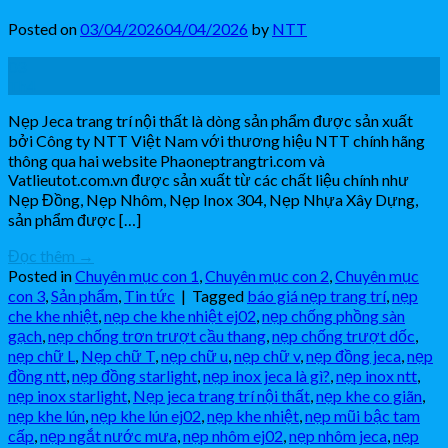
Posted on
03/04/2026
04/04/2026
by
NTT
03
Th4
Nẹp Jeca trang trí nội thất là dòng sản phẩm được sản xuất
bởi Công ty NTT Việt Nam với thương hiệu NTT chính hãng
thông qua hai website Phaoneptrangtri.com và
Vatlieutot.com.vn được sản xuất từ các chất liệu chính như
Nẹp Đồng, Nẹp Nhôm, Nẹp Inox 304, Nẹp Nhựa Xây Dựng,
sản phẩm được […]
Đọc thêm
→
Posted in
Chuyên mục con 1
,
Chuyên mục con 2
,
Chuyên mục
con 3
,
Sản phẩm
,
Tin tức
|
Tagged
báo giá nẹp trang trí
,
nẹp
che khe nhiệt
,
nẹp che khe nhiệt ej02
,
nẹp chống phồng sàn
gạch
,
nẹp chống trơn trượt cầu thang
,
nẹp chống trượt dốc
,
nẹp chữ L
,
Nẹp chữ T
,
nẹp chữ u
,
nẹp chữ v
,
nẹp đồng jeca
,
nẹp
đồng ntt
,
nẹp đồng starlight
,
nẹp inox jeca là gì?
,
nẹp inox ntt
,
nẹp inox starlight
,
Nẹp jeca trang trí nội thất
,
nẹp khe co giãn
,
nẹp khe lún
,
nẹp khe lún ej02
,
nẹp khe nhiệt
,
nẹp mũi bậc tam
cấp
,
nẹp ngắt nước mưa
,
nẹp nhôm ej02
,
nẹp nhôm jeca
,
nẹp