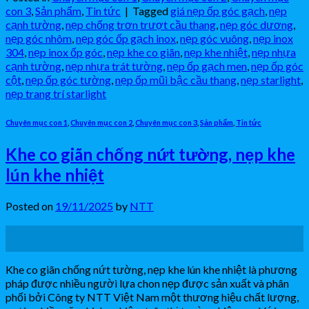
con 3
,
Sản phẩm
,
Tin tức
|
Tagged
giá nẹp ốp góc gạch
,
nẹp
cạnh tường
,
nẹp chống trơn trượt cầu thang
,
nẹp góc dương
,
nẹp góc nhôm
,
nẹp góc ốp gạch inox
,
nẹp góc vuông
,
nẹp inox
304
,
nẹp inox ốp góc
,
nẹp khe co giãn
,
nẹp khe nhiệt
,
nẹp nhựa
cạnh tường
,
nẹp nhựa trát tường
,
nẹp ốp gạch men
,
nẹp ốp góc
cột
,
nẹp ốp góc tường
,
nẹp ốp mũi bậc cầu thang
,
nẹp starlight
,
nẹp trang trí starlight
Chuyên mục con 1
,
Chuyên mục con 2
,
Chuyên mục con 3
,
Sản phẩm
,
Tin tức
Khe co giãn chống nứt tường, nẹp khe
lún khe nhiệt
Posted on
19/11/2025
by
NTT
19
Th11
Khe co giãn chống nứt tường, nẹp khe lún khe nhiệt là phương
pháp được nhiều người lựa chon nẹp được sản xuất và phân
phối bởi Công ty NTT Việt Nam một thương hiệu chất lượng,