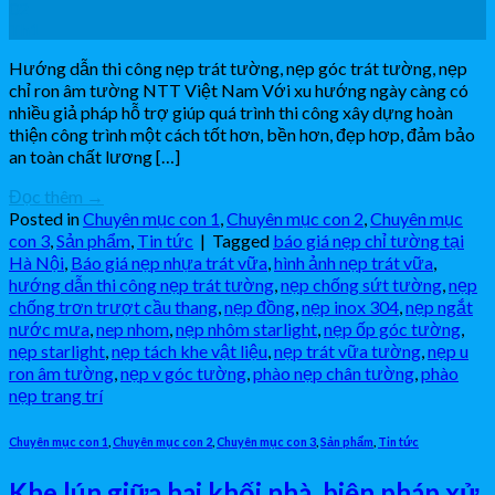
02
Th1
Hướng dẫn thi công nẹp trát tường, nẹp góc trát tường, nẹp
chỉ ron âm tường NTT Việt Nam Với xu hướng ngày càng có
nhiều giả pháp hỗ trợ giúp quá trình thi công xây dựng hoàn
thiện công trình một cách tốt hơn, bền hơn, đẹp hơp, đảm bảo
an toàn chất lương […]
Đọc thêm
→
Posted in
Chuyên mục con 1
,
Chuyên mục con 2
,
Chuyên mục
con 3
,
Sản phẩm
,
Tin tức
|
Tagged
báo giá nẹp chỉ tường tại
Hà Nội
,
Báo giá nẹp nhựa trát vữa
,
hình ảnh nẹp trát vữa
,
hướng dẫn thi công nẹp trát tường
,
nẹp chống sứt tường
,
nẹp
chống trơn trượt cầu thang
,
nẹp đồng
,
nẹp inox 304
,
nẹp ngắt
nước mưa
,
nep nhom
,
nẹp nhôm starlight
,
nẹp ốp góc tường
,
nẹp starlight
,
nẹp tách khe vật liệu
,
nẹp trát vữa tường
,
nẹp u
ron âm tường
,
nẹp v góc tường
,
phào nẹp chân tường
,
phào
nẹp trang trí
Chuyên mục con 1
,
Chuyên mục con 2
,
Chuyên mục con 3
,
Sản phẩm
,
Tin tức
Khe lún giữa hai khối nhà, biện pháp xử