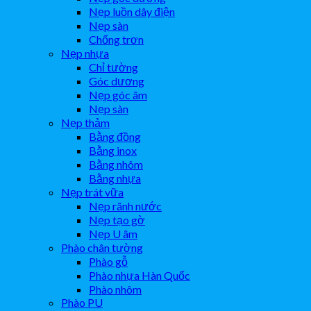
Nẹp luồn dây điện
Nẹp sàn
Chống trơn
Nẹp nhựa
Chỉ tường
Góc dương
Nẹp góc âm
Nẹp sàn
Nẹp thảm
Bằng đồng
Bằng inox
Bằng nhôm
Bằng nhựa
Nẹp trát vữa
Nẹp rãnh nước
Nẹp tạo gờ
Nẹp U âm
Phào chân tường
Phào gỗ
Phào nhựa Hàn Quốc
Phào nhôm
Phào PU