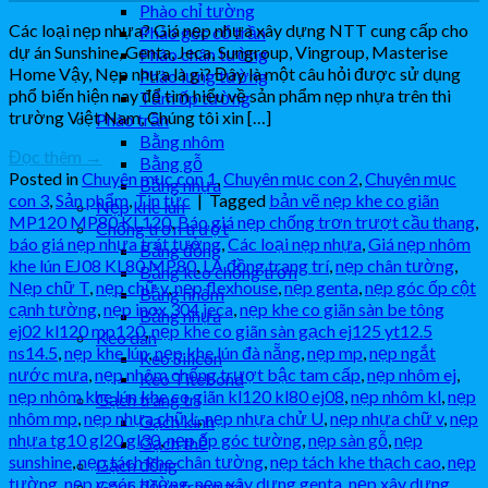
Phào chỉ tường
Các loại nẹp nhựa? Giá nẹp nhựa xây dựng NTT cung cấp cho
Phào góc cổ trần
dự án Sunshine, Genta, Jeca, Sungroup, Vingroup, Masterise
Phào chân tường
Home Vậy, Nẹp nhựa là gì? Đây là một câu hỏi được sử dụng
Phào lưng tường
phổ biến hiện nay để tìm hiểu về sản phẩm nẹp nhựa trên thi
Tấm ốp tường
trường Việt Nam, Chúng tôi xin […]
Phào trần
Bằng nhôm
Đọc thêm
→
Bằng gỗ
Posted in
Chuyên mục con 1
,
Chuyên mục con 2
,
Chuyên mục
Bằng nhựa
con 3
,
Sản phẩm
,
Tin tức
|
Tagged
bản vẽ nẹp khe co giãn
Nẹp khe lún
MP120 MP80 KL120
,
Báo giá nẹp chống trơn trượt cầu thang
,
Chống trơn trượt
báo giá nẹp nhựa trát tường
,
Các loại nẹp nhựa
,
Giá nẹp nhôm
Bằng đồng
khe lún EJ08 KL80 MP80
,
LA đồng trang trí
,
nẹp chân tường
,
Bằng keo chống trơn
Nẹp chữ T
,
nẹp chữ v
,
nẹp flexhouse
,
nẹp genta
,
nẹp góc ốp cột
Bằng nhôm
cạnh tường
,
nẹp inox 304 jeca
,
nẹp khe co giãn sàn be tông
Bằng nhựa
ej02 kl120 mp120
,
nẹp khe co giãn sàn gạch ej125 yt12.5
Keo dán
ns14.5
,
nẹp khe lún
,
nẹp khe lún đà nẵng
,
nẹp mp
,
nẹp ngắt
Keo Silicon
nước mưa
,
nẹp nhôm chống trượt bậc tam cấp
,
nẹp nhôm ej
,
Keo Titebond
nẹp nhôm khe lún khe co giãn kl120 kl80 ej08
,
nẹp nhôm kl
,
nẹp
Gạch trang trí
nhôm mp
,
nẹp nhựa chữ L
,
nẹp nhựa chử U
,
nẹp nhựa chữ v
,
nẹp
Gạch kính
nhựa tg10 gl20 gl30
,
nẹp ốp góc tường
,
nẹp sàn gỗ
,
nẹp
Gạch thẻ
sunshine
,
nẹp tách khe chân tường
,
nẹp tách khe thạch cao
,
nẹp
Gạch đồng
tường
,
nẹp v góc tường
,
nẹp xây dựng genta
,
nẹp xây dựng
Gạch đồng trang trí