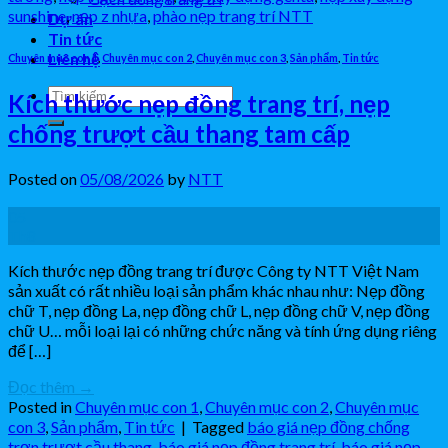
sunshine
,
nẹp z nhựa
,
phào nẹp trang trí NTT
Dự án
Tin tức
Liên hệ
Chuyên mục con 1
,
Chuyên mục con 2
,
Chuyên mục con 3
,
Sản phẩm
,
Tin tức
Kích thước nẹp đồng trang trí, nẹp
chống trượt cầu thang tam cấp
Posted on
05/08/2026
by
NTT
05
Th8
Kích thước nẹp đồng trang trí được Công ty NTT Việt Nam
sản xuất có rất nhiều loại sản phẩm khác nhau như: Nẹp đồng
chữ T, nẹp đồng La, nẹp đồng chữ L, nẹp đồng chữ V, nẹp đồng
chữ U… mỗi loại lại có những chức năng và tính ứng dụng riêng
để […]
Đọc thêm
→
Posted in
Chuyên mục con 1
,
Chuyên mục con 2
,
Chuyên mục
con 3
,
Sản phẩm
,
Tin tức
|
Tagged
báo giá nẹp đồng chống
trơn trượt cầu thang
,
báo giá nẹp đồng trang trí
,
báo giá nẹp