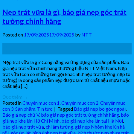
Nẹp trát vữa là gì, báo giá nẹp góc trát
tường chính hãng
Posted on
17/09/2025
17/09/2025
by
NTT
17
Th9
Nẹp trát vữa là gì? Công năng và ứng dụng của sản phẩm. Báo
giá nẹp trát vữa chính hãng thương hiệu NTT Việt Nam. Nẹp
trát vữa (còn có những tên gọi khác như nẹp trát tường, nẹp tô
tường) là dòng sản phẩm nẹp được làm từ chất liệu nhựa hoặc
chất liệu […]
Đọc thêm
→
Posted in
Chuyên mục con 1
,
Chuyên mục con 2
,
Chuyên mục
con 3
,
Sản phẩm
,
Tin tức
|
Tagged
Báo giá nẹp bo góc ngoài
,
Báo giá nẹp chữ V
,
báo giá nẹp góc trát tường chính hãng
,
báo
giá nẹp khe lún Hồ Chí Minh
,
báo giá nẹp khe lún tại Hà Nội
,
báo giá nẹp trát vữa
,
chỉ âm tường
,
giá nẹp Nhôm khe lún hà
nội
,
góc ốp lát
,
hình ảnh nẹp trát vữa
,
kích thước nẹp nhựa trát