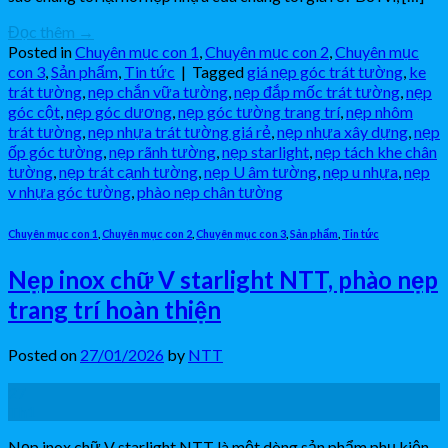
Đọc thêm
→
Posted in
Chuyên mục con 1
,
Chuyên mục con 2
,
Chuyên mục
con 3
,
Sản phẩm
,
Tin tức
|
Tagged
giá nẹp góc trát tường
,
ke
trát tường
,
nẹp chắn vữa tường
,
nẹp đắp mốc trát tường
,
nẹp
góc cột
,
nẹp góc dương
,
nẹp góc tường trang trí
,
nẹp nhôm
trát tường
,
nẹp nhựa trát tường giá rẻ
,
nẹp nhựa xây dựng
,
nẹp
ốp góc tường
,
nẹp rãnh tường
,
nẹp starlight
,
nẹp tách khe chân
tường
,
nẹp trát cạnh tường
,
nẹp U âm tường
,
nẹp u nhựa
,
nẹp
v nhựa góc tường
,
phào nẹp chân tường
Chuyên mục con 1
,
Chuyên mục con 2
,
Chuyên mục con 3
,
Sản phẩm
,
Tin tức
Nẹp inox chữ V starlight NTT, phào nẹp
trang trí hoàn thiện
Posted on
27/01/2026
by
NTT
27
Th1
Nẹp inox chữ V starlight NTT là một dòng sản phẩm phụ kiện