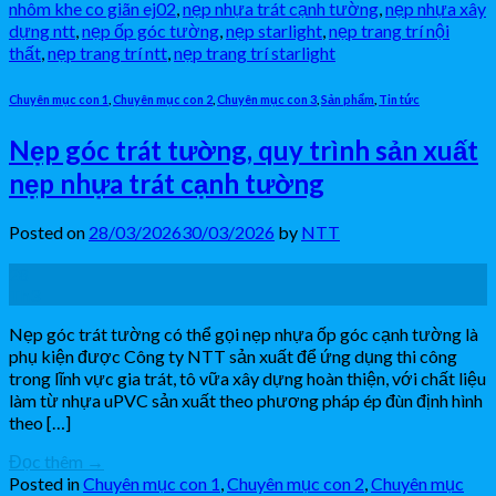
nhôm khe co giãn ej02
,
nẹp nhựa trát cạnh tường
,
nẹp nhựa xây
dựng ntt
,
nẹp ốp góc tường
,
nẹp starlight
,
nẹp trang trí nội
thất
,
nẹp trang trí ntt
,
nẹp trang trí starlight
Chuyên mục con 1
,
Chuyên mục con 2
,
Chuyên mục con 3
,
Sản phẩm
,
Tin tức
Nẹp góc trát tường, quy trình sản xuất
nẹp nhựa trát cạnh tường
Posted on
28/03/2026
30/03/2026
by
NTT
28
Th3
Nẹp góc trát tường có thể gọi nẹp nhựa ốp góc cạnh tường là
phụ kiện được Công ty NTT sản xuất để ứng dụng thi công
trong lĩnh vực gia trát, tô vữa xây dựng hoàn thiện, với chất liệu
làm từ nhựa uPVC sản xuất theo phương pháp ép đùn định hình
theo […]
Đọc thêm
→
Posted in
Chuyên mục con 1
,
Chuyên mục con 2
,
Chuyên mục