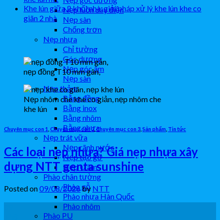
Khe lún giữa 2 khối nhà, giải pháp xử lý khe lún khe co
Nẹp luồn dây điện
giãn 2 nhà
Nẹp sàn
Chống trơn
Nẹp nhựa
Chỉ tường
Góc dương
Nẹp góc âm
nẹp đồng T10 mm gân,
Nẹp sàn
Nẹp thảm
Bằng đồng
Nẹp nhôm che khe co giản, nẹp nhôm che
Bằng inox
khe lún
Bằng nhôm
Bằng nhựa
Chuyên mục con 1
,
Chuyên mục con 2
,
Chuyên mục con 3
,
Sản phẩm
,
Tin tức
Nẹp trát vữa
Nẹp rãnh nước
Các loại nẹp nhựa? Giá nẹp nhựa xây
Nẹp tạo gờ
dựng NTT genta sunshine
Nẹp U âm
Phào chân tường
Phào gỗ
Posted on
09/08/2026
by
NTT
Phào nhựa Hàn Quốc
Phào nhôm
09
Phào PU
Th8