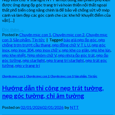
được ứng dụng ốp góc trang trí và hoàn thiện nội thất ngoại
thất phổ biến công năng chính là để bảo vệ chống sứt vỡ mép
cạnh và làm đẹp các góc cạnh che các khe hở khuyết điểm của
vật […]
Đọc thêm
→
Posted in
Chuyên mục con 1
,
Chuyên mục con 2
,
Chuyên mục
con 3
,
Sản phẩm
,
Tin tức
|
Tagged
báo giá nẹp ốp góc
,
nẹp
chống trơn trượt cầu thang
,
nẹp đồng chữ V T L U
,
nẹp góc
inox
,
nẹp inox 304
,
nẹp inox chữ v
,
nẹp khe co giãn
,
nẹp khe lún
,
nẹp khe nhiệt
,
Nẹp nhôm chữ V
,
nẹp nhựa ốp góc trát
,
nẹp ốp
góc tường
,
nẹp starlight
,
nẹp trang trí starlight
,
nẹp trát góc
tường
,
nẹp v trang trí
Chuyên mục con 1
,
Chuyên mục con 2
,
Chuyên mục con 3
,
Sản phẩm
,
Tin tức
Hướng dẫn thi công nẹp trát tường,
nẹp góc tường, chỉ âm tường
Posted on
02/01/2026
02/01/2026
by
NTT