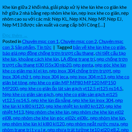
Khe lún giữa 2 khối nhà, giải pháp xử lý khe lún khe co giãn khe
hở giữa 2 nhà bằng nẹp nhôm khe lún, nẹp inox khe co giãn, nẹp
nhôm cao su với các mã: Nẹp KL, Nẹp KN, Nẹp MP, Nẹp EJ,
Nẹp M13 được sản xuất và cung cấp bởi Công […]
Đọc thêm
→
Posted in
Chuyên mục con 1
,
Chuyên mục con 2
,
Chuyên mục
con 3
,
Sản phẩm
,
Tin tức
|
Tagged
bản vẽ khe lún khe co giãn
,
báo giá nẹp đồng chống trơn trượt cầu thang
,
chi tiết cấu tạo
khe lún
,
khoảng cách khe lún
,
LA đồng trang trí
,
nẹp chống trơn
trượt cầu thang tl30 l55x30 nlp20
,
nẹp genta
,
nẹp góc khe lún
khe co giãn mp kl ej kn
,
nẹp inox 304 chống trơn trượt
,
nẹp
inox 304 chữ t
,
nẹp inox 304 jeca
,
nẹp inox 304 m13
,
nẹp khe co
giãn bê tông
,
nẹp khe co giãn MP MP80 MP120 MP150
MP200
,
nẹp khe co giãn ốp lát sàn gạch yt12.5 ej125 ns14.5
,
Nẹp khe co giãn sàn gạch
,
nẹp khe co giãn sàn gạch ej125
yt12.5 ns14.5
,
nẹp khe lún đà nẵng
,
nẹp khe lún inox 304
,
nẹp
khe lún kl kl80 kl120
,
nẹp khe nhiệt kn kn80 kn120
,
nẹp khe
nhiệt M13
,
Nẹp nhôm che khe lún
,
nẹp nhôm che khe lún ej02
ej08
,
nẹp nhôm che khe lún góc ej02c ej08c
,
nẹp nhôm khe lún
,
nẹp nhôm khe lún kl kl80 kl120
,
nẹp nhôm ngắt nước mưa
,
nẹp
nhôm trang trí t v u l g
,
nẹp nhựa trát tường tg10 gl20 g8.2
,
nẹp