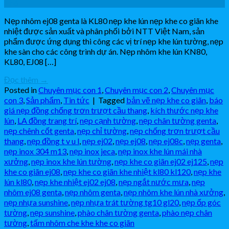
Th6
Nẹp nhôm ej08 genta là KL80 nẹp khe lún nẹp khe co giãn khe
nhiệt được sản xuất và phân phối bởi NTT Việt Nam, sản
phẩm được ứng dụng thi công các vị trí nẹp khe lún tường, nẹp
khe sàn cho các công trình dự án. Nẹp nhôm khe lún KN80,
KL80, EJ08 […]
Đọc thêm
→
Posted in
Chuyên mục con 1
,
Chuyên mục con 2
,
Chuyên mục
con 3
,
Sản phẩm
,
Tin tức
|
Tagged
bản vẽ nẹp khe co giãn
,
báo
giá nẹp đồng chống trơn trượt cầu thang
,
kích thước nẹp khe
lún
,
LA đồng trang trí
,
nẹp cạnh tường
,
nẹp chân tường genta
,
nẹp chênh cốt genta
,
nẹp chỉ tường
,
nẹp chống trơn trượt cầu
thang
,
nẹp đồng t v u l
,
nẹp ej02
,
nẹp ej08
,
nẹp ej08c
,
nẹp genta
,
nẹp inox 304 m13
,
nẹp inox jeca
,
nẹp inox khe lún mái nhà
xưởng
,
nẹp inox khe lún tường
,
nẹp khe co giãn ej02 ej125
,
nẹp
khe co giãn ej08
,
nẹp khe co giãn khe nhiệt kl80 kl120
,
nẹp khe
lún kl80
,
nẹp khe nhiệt ej02 ej08
,
nẹp ngắt nước mưa
,
nẹp
nhôm ej08 genta
,
nẹp nhôm genta
,
nẹp nhôm khe lún nhà xưởng
,
nẹp nhựa sunshine
,
nẹp nhựa trát tường tg10 gl20
,
nẹp ốp góc
tường
,
nẹp sunshine
,
phào chân tường genta
,
phào nẹp chân
tường
,
tấm nhôm che khe khe co giãn