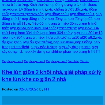
nhựa trát tường
,
Kích thước nẹp đồng trang trí.
,
kich-thuoc-
nep-dong
,
LA đồng trang trí
,
nẹp chống trượt dốc
,
nẹp đồng
chống trơn trượt tam cấp
,
nẹp đồng chữ l
,
nẹp đồng chữ t
,
nẹp
đồng chữ U
,
nẹp đồng chữ v
,
nẹp đồng la
,
nẹp đồng ốp đá
,
nẹp
đồng sàn gỗ t l v u
,
Nẹp đồng trang trí
,
nẹp đồng trang trí nội
thất
,
nẹp genta
,
nẹp inox 304 chống trơn trượt
,
nẹp inox 304
chữ l
,
nẹp inox 304 chữ t
,
nẹp inox 304 chữ v
,
nẹp inox 304 m13
,
nẹp inox 304 trang trí
,
nẹp nhựa trát tường tg10 gl20 g8.2
,
nẹp
ốp góc gạch
,
nẹp ốp góc tường
,
nẹp sunshine
,
nẹp t đồng
,
nẹp
trang trí starlight
,
nẹp v góc tường
,
nẹp xây dựng genta
,
nẹp
xây dựng ntt
,
nẹp xây dựng sunshhine
,
phào nẹp trang trí NTT
Chuyên mục con 1
,
Chuyên mục con 2
,
Chuyên mục con 3
,
Sản phẩm
,
Tin tức
Khe lún giữa 2 khối nhà, giải pháp xử lý
khe lún khe co giãn 2 nhà
Posted on
02/08/2026
by
NTT
02
Th8