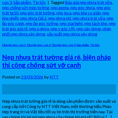
con 3
,
Sản phẩm
,
Tin tức
|
Tagged
Báo giá nẹp nhựa trát vữa
,
nẹp chống sứt mép tường
,
nẹp genta
,
nẹp góc nhựa
,
nẹp góc
trát tg10
,
nẹp góc trát tường
,
nẹp jeca
,
nẹp khe co giãn
,
nẹp
khe nhiệt
,
nẹp nhựa G8.2
,
nẹp nhựa ntt
,
nẹp nhựa trát vữa
,
nẹp
ốp góc cạnh
,
nẹp ốp góc tường
,
nẹp starlight
,
nẹp tách khe
,
nẹp
trát góc giá rẻ
,
nẹp u nhựa
,
nẹp v góc cột
,
nẹp xây dựng
,
phân
phối nẹp nhựa xây dựng
,
sản xuất nẹp nhựa xây dựng
Chuyên mục con 1
,
Chuyên mục con 2
,
Chuyên mục con 3
,
Sản phẩm
,
Tin tức
Nẹp nhựa trát tường giá rẻ, biện pháp
thi công chống sứt vỡ cạnh
Posted on
23/03/2026
by
NTT
23
Th3
Nẹp nhựa trát tường giá rẻ là dòng sản phẩm được sản xuất và
cung cấp bởi Công ty NTT Việt Nam, một thương hiệu Phào
nẹp trang trí và Vật liệu tốt uy tín trên thị trường hiện nay. Tại
sao chúng tôi lại nói nẹp nhựa của chúng tôi giá rẻ? Bởi vì, […]