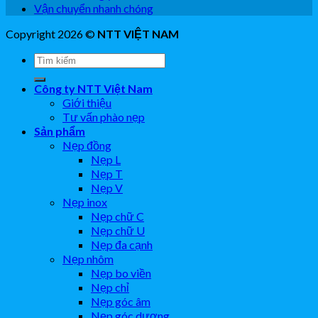
Vận chuyển nhanh chóng
Copyright 2026 ©
NTT VIỆT NAM
Công ty NTT Việt Nam
Giới thiệu
Tư vấn phào nẹp
Sản phẩm
Nẹp đồng
Nẹp L
Nẹp T
Nẹp V
Nẹp inox
Nẹp chữ C
Nẹp chữ U
Nẹp đa cạnh
Nẹp nhôm
Nẹp bo viền
Nẹp chỉ
Nẹp góc âm
Nẹp góc dương