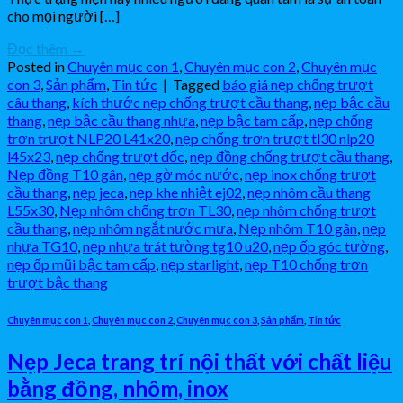
cho mọi người […]
Đọc thêm
→
Posted in
Chuyên mục con 1
,
Chuyên mục con 2
,
Chuyên mục
con 3
,
Sản phẩm
,
Tin tức
|
Tagged
báo giá nẹp chống trượt
câu thang
,
kích thước nẹp chống trượt cầu thang
,
nẹp bậc cầu
thang
,
nẹp bậc cầu thang nhựa
,
nẹp bậc tam cấp
,
nẹp chống
trơn trượt NLP20 L41x20
,
nẹp chống trơn trượt tl30 nlp20
l45x23
,
nẹp chống trượt dốc
,
nẹp đồng chống trượt cầu thang
,
Nẹp đồng T10 gân
,
nẹp gờ móc nước
,
nẹp inox chống trượt
cầu thang
,
nẹp jeca
,
nẹp khe nhiệt ej02
,
nẹp nhôm cầu thang
L55x30
,
Nẹp nhôm chống trơn TL30
,
nẹp nhôm chống trượt
cầu thang
,
nẹp nhôm ngắt nước mưa
,
Nẹp nhôm T10 gân
,
nẹp
nhựa TG10
,
nẹp nhựa trát tường tg10 u20
,
nẹp ốp góc tường
,
nẹp ốp mũi bậc tam cấp
,
nẹp starlight
,
nẹp T10 chống trơn
trượt bậc thang
Chuyên mục con 1
,
Chuyên mục con 2
,
Chuyên mục con 3
,
Sản phẩm
,
Tin tức
Nẹp Jeca trang trí nội thất với chất liệu
bằng đồng, nhôm, inox