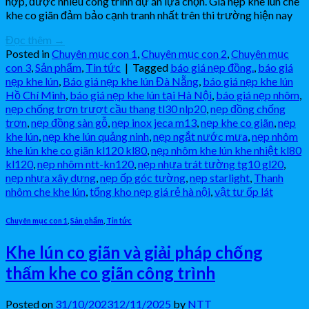
hợp, được nhiều công trình dự án lựa chọn. Giá nẹp khe lún che
khe co giãn đảm bảo cạnh tranh nhất trên thi trường hiện nay
Đọc thêm
→
Posted in
Chuyên mục con 1
,
Chuyên mục con 2
,
Chuyên mục
con 3
,
Sản phẩm
,
Tin tức
|
Tagged
báo giá nẹp đồng.
,
báo giá
nẹp khe lún
,
Báo giá nẹp khe lún Đà Nẵng
,
báo giá nẹp khe lún
Hồ Chí Minh
,
báo giá nẹp khe lún tại Hà Nội
,
báo giá nẹp nhôm
,
nẹp chống trơn trượt cầu thang tl30 nlp20
,
nẹp đồng chống
trơn
,
nẹp đồng sàn gỗ
,
nẹp inox jeca m13
,
nẹp khe co giãn
,
nẹp
khe lún
,
nẹp khe lún quảng ninh
,
nẹp ngắt nước mưa
,
nẹp nhôm
khe lún khe co giãn kl120 kl80
,
nẹp nhôm khe lún khe nhiệt kl80
kl120
,
nẹp nhôm ntt-kn120
,
nẹp nhựa trát tường tg10 gl20
,
nẹp nhựa xây dựng
,
nẹp ốp góc tường
,
nẹp starlight
,
Thanh
nhôm che khe lún
,
tổng kho nẹp giá rẻ hà nội
,
vật tư ốp lát
Chuyên mục con 1
,
Sản phẩm
,
Tin tức
Khe lún co giãn và giải pháp chống
thấm khe co giãn công trình
Posted on
31/10/2023
12/11/2025
by
NTT