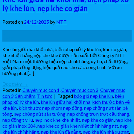
lý khe lún, nẹp khe co giãn
Posted on
24/12/2025
by
NTT
24
Th12
Khe lún giữa hai khối nhà, biện pháp xử lý khe lún, khe co giãn,
khe nhiệt bằng nẹp che khe được sản xuất bởi Công ty NTT
Việt Nam một thương hiệu nẹp chính hãng, uy tín, chất lượng,
giải pháp ứng dụng hiệu quả cao cho các công trình. Với xu
hướng phát […]
Đọc thêm
→
Posted in
Chuyên mục con 1
,
Chuyên mục con 2
,
Chuyên mục
con 3
,
Sản phẩm
,
Tin tức
|
Tagged
báo giá nẹp khe lún
,
biện
pháp xử lý khe lún
,
khe lún giữa hai khối nhà
,
kích thước bản vẽ
khe lún
,
kích thước nẹp nhôm nẹp đồng
,
nẹp chống nứt sàn bê
tông
,
nẹp chống nứt sàn tường
,
nẹp chống trơn trợt cầu thang
,
nẹp đồng t v l u
,
nẹp inox khe khe nhiệt
,
nẹp khe co giãn
,
nẹp khe
co giãn inox 304
,
nẹp khe co giãn khe nhiệt chính hãng ntt
,
nẹp
khe lún chính hãng
,
nẹp khe lún đà nẵng
,
nẹp khe lún nhà xưởng
,