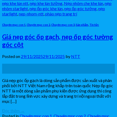
nẹp khe lún ntt
,
nẹp khe lún tường
,
Nẹp nhôm che khe lún
,
nẹp
nhôm starlight
,
nẹp ốp góc khe lún
,
nẹp ốp góc tường
,
nẹp
starlight
,
nep-nhom-ntt
,
phào nẹp trang trí
Chuyên mục con 1
,
Chuyên mục con 2
,
Chuyên mục con 3
,
Sản phẩm
,
Tin tức
Giá nẹp góc ốp gạch, nẹp ốp góc tường
góc cột
Posted on
29/11/2025
29/11/2025
by
NTT
29
Th11
Giá nẹp góc ốp gạch là dòng sản phẩm được sản xuất và phân
phối bởi NTT Việt Nam rộng khắp trên toàn quốc Nẹp ốp góc
NTT là một dòng sản phẩm phụ kiện được ứng dụng thi công
lắp đặt trong lĩnh vực xây dựng và trang trí nội ngoại thất với
mục […]
Đọc thêm
→
Posted in
Chuyên mục con 1
,
Chuyên mục con 2
,
Chuyên mục