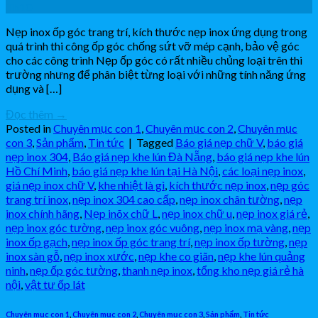
Th10
Nẹp inox ốp góc trang trí, kích thước nẹp inox ứng dụng trong
quá trình thi công ốp góc chống sứt vỡ mép cạnh, bảo vệ góc
cho các công trình Nẹp ốp góc có rất nhiều chủng loại trên thi
trường nhưng để phân biệt từng loại với những tính năng ứng
dụng và […]
Đọc thêm
→
Posted in
Chuyên mục con 1
,
Chuyên mục con 2
,
Chuyên mục
con 3
,
Sản phẩm
,
Tin tức
|
Tagged
Báo giá nẹp chữ V
,
báo giá
nẹp inox 304
,
Báo giá nẹp khe lún Đà Nẵng
,
báo giá nẹp khe lún
Hồ Chí Minh
,
báo giá nẹp khe lún tại Hà Nội
,
các loại nẹp inox
,
giá nẹp inox chữ V
,
khe nhiệt là gì
,
kích thước nẹp inox
,
nẹp góc
trang trí inox
,
nẹp inox 304 cao cấp
,
nẹp inox chân tường
,
nẹp
inox chính hãng
,
Nẹp inõx chữ L
,
nẹp inox chữ u
,
nẹp inox giá rẻ
,
nẹp inox góc tường
,
nẹp inox góc vuông
,
nẹp inox mạ vàng
,
nẹp
inox ốp gạch
,
nẹp inox ốp góc trang trí
,
nẹp inox ốp tường
,
nẹp
inox sàn gỗ
,
nẹp inox xước
,
nẹp khe co giãn
,
nẹp khe lún quảng
ninh
,
nẹp ốp góc tường
,
thanh nẹp inox
,
tổng kho nẹp giá rẻ hà
nội
,
vật tư ốp lát
Chuyên mục con 1
,
Chuyên mục con 2
,
Chuyên mục con 3
,
Sản phẩm
,
Tin tức