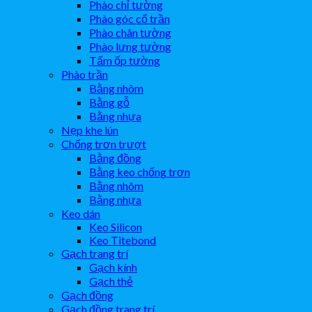
Phào chỉ tường
Phào góc cổ trần
Phào chân tường
Phào lưng tường
Tấm ốp tường
Phào trần
Bằng nhôm
Bằng gỗ
Bằng nhựa
Nẹp khe lún
Chống trơn trượt
Bằng đồng
Bằng keo chống trơn
Bằng nhôm
Bằng nhựa
Keo dán
Keo Silicon
Keo Titebond
Gạch trang trí
Gạch kính
Gạch thẻ
Gạch đồng
Gạch đồng trang trí