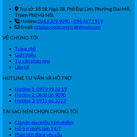
Trụ sở: Số 18, Ngõ 28, Phố Đại Linh, Phường Đại Mỗ,
Thành Phố Hà Nội.
Hotline:
024.6329.9090 - 094.767.1919
Email:
nttphaoneptrangtri@gmail.com
VỀ CHÚNG TÔI
Trang chủ
Giới thiệu
Tư vấn phào nẹp
Liên hệ
HOTLINE TƯ VẤN VÀ HỖ TRỢ
Hotline 1: 0973 99 22 19
Hotline 2: 0836 06 9090
Hotline 3: 0911 66 3223
TẠI SAO NÊN CHỌN CHÚNG TÔI
Chuyên gia nhiều kinh nhiệm
Hỗ trợ nhiệt tình 24/7
Phân tích đúng yêu cầu