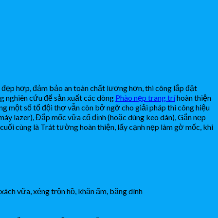
, đẹp hơp, đảm bảo an toàn chất lương hơn, thi công lắp đặt
ong nghiên cứu để sản xuất các dòng
Phào nẹp trang trí
hoàn thiện
g một số tổ đội thợ vẫn còn bở ngỡ cho giải pháp thi công hiệu
máy lazer), Đắp mốc vữa cố định (hoặc dùng keo dán), Gắn nẹp
 cuối cùng là Trát tường hoàn thiện, lấy cạnh nẹp làm gờ mốc, khi
 xách vữa, xẻng trộn hồ, khăn ẩm, băng dính