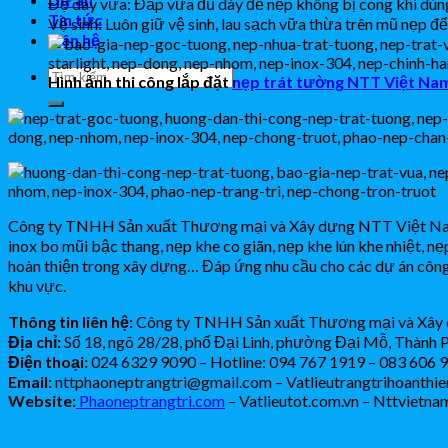
Độ dày vữa: Đắp vữa đủ dày để nẹp không bị cong khi dùn
Tin tức
Vệ sinh: Luôn giữ vệ sinh, lau sạch vữa thừa trên mũ nẹp để
Liên hệ
Hình ảnh thi công lắp đặt
nẹp trát tường NTT Việt Na
Công ty TNHH Sản xuất Thương mại và Xây dựng NTT Việt Nam là 
inox bo mũi bậc thang, nẹp khe co giãn, nẹp khe lún khe nhiệt, nẹp
hoàn thiện trong xây dựng… Đáp ứng nhu cầu cho các dự án công 
khu vực.
Thông tin liên hệ:
Công ty TNHH Sản xuất Thương mại và Xây
Địa chỉ:
Số 18, ngõ 28/28, phố Đại Linh, phường Đại Mỗ, Thành 
Điện thoại:
024 6329 9090 – Hotline: 094 767 1919 – 083 606 
Email:
nttphaoneptrangtri@gmail.com – Vatlieutrangtrihoanthi
Website:
Phaoneptrangtri.com
– Vatlieutot.com.vn – Nttvietna