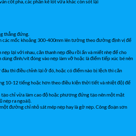
n cốt pha, các phần kê lót vữa khác còn sót lại
ng thẳng đứng.
ch các mốc khoảng 300-400mm lên tường theo đường định vị để
 nẹp lại với nhau, căn thanh nẹp đều rồi ấn và miết nhẹ để cho
 dùng đinh/vít đóng vào nẹp làm vỡ hoặc là điểm tiếp xúc bé nên
u thì điều chỉnh lại ở đó, hoặc có điểm nào bị lệch thì căn
g 10-12 tiếng hoặc hơn theo điều kiện thời tiết và nhiệt độ) để
ừa tạo chỉ vừa làm cao độ hoặc phương đứng tạo nên một mặt
 nẹp ra ngoài).
o một đường chỉ nhỏ sát mép nẹp hay là gờ nẹp. Công đoạn sơn