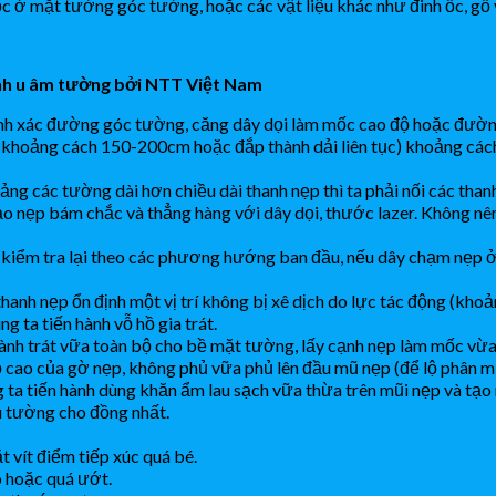
ở mặt tường góc tường, hoặc các vật liệu khác như đinh ốc, gỗ vá
ãnh u âm tường bởi NTT Việt Nam
h chính xác đường góc tường, căng dây dọi làm mốc cao độ hoặc đườ
(khoảng cách 150-200cm hoặc đắp thành dải liên tục) khoảng cá
ng các tường dài hơn chiều dài thanh nẹp thì ta phải nối các thanh
o nẹp bám chắc và thẳng hàng với dây dọi, thước lazer. Không nên
 kiểm tra lại theo các phương hướng ban đầu, nếu dây chạm nẹp ở đâ
anh nẹp ổn định một vị trí không bị xê dịch do lực tác động (khoản
g ta tiến hành vỗ hồ gia trát.
 hành trát vữa toàn bộ cho bề mặt tường, lấy cạnh nẹp làm mốc v
ộ cao của gờ nẹp, không phủ vữa phủ lên đầu mũ nẹp (để lộ phân mũ
g ta tiến hành dùng khăn ẩm lau sạch vữa thừa trên mũi nẹp và tạ
u tường cho đồng nhất.
 vít điểm tiếp xúc quá bé.
ô hoặc quá ướt.