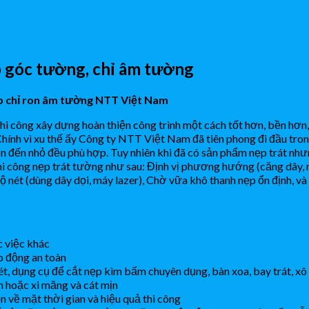
p góc tường, chỉ âm tường
ẹp chỉ ron âm tường NTT Việt Nam
thi công xây dựng hoàn thiện công trình một cách tốt hơn, bền hơn
 Chính vì xu thế ấy Công ty NTT Việt Nam đã tiên phong đi đầu tr
 đến nhỏ đều phù hợp. Tuy nhiên khi đã có sản phẩm nẹp trát nhưn
 công nẹp trát tường như sau: Định vị phương hướng (căng dây, 
ộ nét (dùng dây dọi, máy lazer), Chờ vữa khô thanh nẹp ổn định, và
c việc khác
o động an toàn
t, dụng cụ để cắt nẹp kìm bấm chuyên dụng, bàn xoa, bay trát, xô
 hoặc xi măng và cát mịn
iện về mặt thời gian và hiệu quả thi công