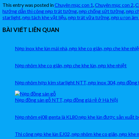
This entry was posted in
Chuyên mục con 1
,
Chuyên mục con 2
,
C
hướng dẫn thi công nẹp trát tường
,
nẹp chống sứt tường
,
nẹp c
starlight
,
nẹp tách khe vật liệu
,
nẹp trát vữa tường
,
nẹp u ron âm
BÀI VIẾT LIÊN QUAN
Nẹp inox khe lún mái nhà, nẹp khe co giãn, nẹp che khe nhiệ
Nẹp nhôm khe co giãn, nẹp che khe lún, nẹp khe nhiệt
Nẹp nhôm hợp kim starlight NTT, nẹp inox 304, nẹp đồng t 
Nẹp đồng sàn gỗ NTT, nẹp đồng giá rẻ ở Hà Nội
Nẹp nhôm ej08 genta là KL80 nẹp khe lún được sản xuất 
Thi công nẹp khe lún EJ02, nẹp nhôm khe co giãn, nẹp khe 