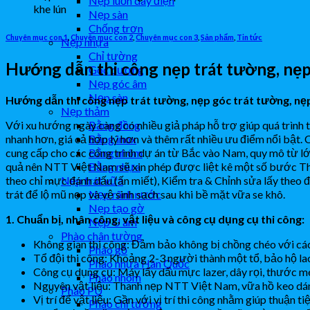
Nẹp luồn dây điện
khe lún
Nẹp sàn
Chống trơn
Chuyên mục con 1
,
Chuyên mục con 2
,
Chuyên mục con 3
,
Sản phẩm
,
Tin tức
Nẹp nhựa
Chỉ tường
Hướng dẫn thi công nẹp trát tường, nẹ
Góc dương
Nẹp góc âm
Nẹp sàn
Hướng dẫn thi công nẹp trát tường, nẹp góc trát tường, n
Nẹp thảm
Với xu hướng ngày càng có nhiều giả pháp hỗ trợ giúp quá trình 
Bằng đồng
nhanh hơn, giá cả hợp lý hơn và thêm rất nhiều ưu điểm nổi bật.
Bằng inox
cung cấp cho các công trình dự án từ Bắc vào Nam, quy mô từ lớn
Bằng nhôm
quả nên NTT Việt Nam sẽ xin phép được liệt kê một số bước Thi
Bằng nhựa
theo chỉ mực đánh dấu (ấn miết), Kiểm tra & Chỉnh sửa lấy theo đ
Nẹp trát vữa
trát để lộ mũ nẹp và vệ sinh sạch sau khi bề mặt vữa se khô.
Nẹp rãnh nước
Nẹp tạo gờ
1. Chuẩn bị, nhân công, vật liệu và công cụ dụng cụ thi công:
Nẹp U âm
Phào chân tường
Không gian thi công: Đảm bảo không bị chồng chéo với cá
Phào gỗ
Tổ đội thi công: Khoảng 2-3 người thành một tổ, bảo hộ la
Phào nhựa Hàn Quốc
Công cụ dụng cụ: Máy lấy dấu mực lazer, dây rọi, thước mé
Phào nhôm
Nguyên vật liệu: Thanh nẹp NTT Việt Nam, vữa hồ keo dán
Phào PU
Vị trí để vật liệu: Gần với vị trí thi công nhằm giúp thuận t
Phào chỉ tường