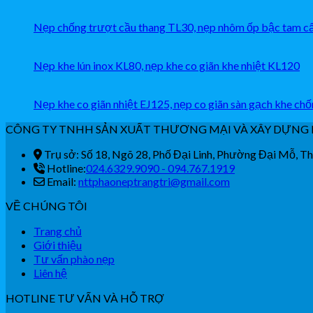
Nẹp chống trượt cầu thang TL30, nẹp nhôm ốp bậc tam 
Nẹp khe lún inox KL80, nẹp khe co giãn khe nhiệt KL120
Nẹp khe co giãn nhiệt EJ125, nẹp co giãn sàn gạch khe chố
CÔNG TY TNHH SẢN XUẤT THƯƠNG MẠI VÀ XÂY DỰNG 
Trụ sở: Số 18, Ngõ 28, Phố Đại Linh, Phường Đại Mỗ, T
Hotline:
024.6329.9090 - 094.767.1919
Email:
nttphaoneptrangtri@gmail.com
VỀ CHÚNG TÔI
Trang chủ
Giới thiệu
Tư vấn phào nẹp
Liên hệ
HOTLINE TƯ VẤN VÀ HỖ TRỢ