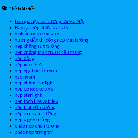
Thẻ bài viết
báo giá nẹp chỉ tường tại Hà Nội
Báo giá nẹp nhựa trát vữa
hình ảnh nẹp trát vữa
hướng dẫn thi công nẹp trát tường
nẹp chống sứt tường
nẹp chống trơn trượt cầu thang
nẹp đồng
nẹp inox 304
nẹp ngắt nước mưa
nep nhom
nẹp nhôm starlight
nẹp ốp góc tường
nẹp starlight
nẹp tách khe vật liệu
nẹp trát vữa tường
nẹp u ron âm tường
nẹp v góc tường
phào nẹp chân tường
phào nẹp trang trí