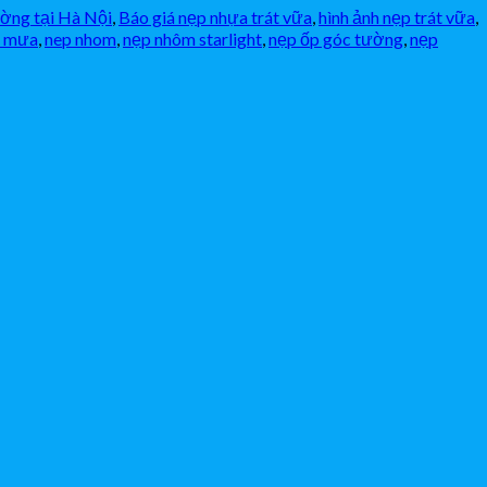
ường tại Hà Nội
,
Báo giá nẹp nhựa trát vữa
,
hình ảnh nẹp trát vữa
,
c mưa
,
nep nhom
,
nẹp nhôm starlight
,
nẹp ốp góc tường
,
nẹp