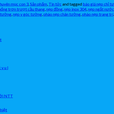
huyên mục con 3
,
Sản phẩm
,
Tin tức
and tagged
báo giá nẹp chỉ t
hống trơn trượt cầu thang
,
nẹp đồng
,
nẹp inox 304
,
nẹp ngắt nướ
 tường
,
nẹp v góc tường
,
phào nẹp chân tường
,
phào nẹp trang trí
.
t
v u l
bởi NTT
nhiệt