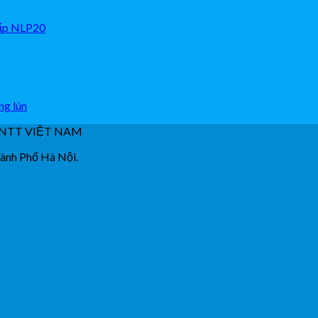
cấp NLP20
ng lún
NTT VIỆT NAM
hành Phố Hà Nội.