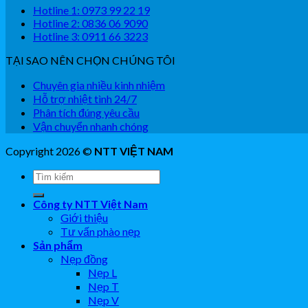
Hotline 1: 0973 99 22 19
Hotline 2: 0836 06 9090
Hotline 3: 0911 66 3223
TẠI SAO NÊN CHỌN CHÚNG TÔI
Chuyên gia nhiều kinh nhiệm
Hỗ trợ nhiệt tình 24/7
Phân tích đúng yêu cầu
Vận chuyển nhanh chóng
Copyright 2026 ©
NTT VIỆT NAM
Công ty NTT Việt Nam
Giới thiệu
Tư vấn phào nẹp
Sản phẩm
Nẹp đồng
Nẹp L
Nẹp T
Nẹp V