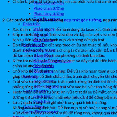
Chuẩn bị bề mặt tường: Vệ sinh các phần vữa thừa, mô mốc 
Phào góc cổ trần
Phào chân tường
Phào lưng tường
Tấm ốp tường
2. Các bước hướng dẫn thi công
nẹp trát góc tường
, nẹp r
Phào trần
Bằng nhôm
Xác định vị trí lắp nẹp: Tiến hành dùng tia laser xác địn
Bằng gỗ
Đắp mốc bằng vữa: Trộn vữa đều và đắp các vệt vữa dẻo 
Bằng nhựa
tạo sự liên kết giữa thanh nẹp và tường cần gia trát.
Nẹp khe lún
Đo cắt gắn nẹp: Đo cắt nẹp theo chiều dài thực tế, nếu khoả
Chống trơn trượt
thanh nẹp vào lớp vữa mà chúng ta đã tạo mốc sẵn, đảm bả
Bằng đồng
dễ làm lệch thanh nẹp theo phương cố định ban đầu.
Bằng keo chống trơn
Kiểm tra căn chỉnh: Dùng máy lazer và dây dọi để tiến hành
Bằng nhôm
chỉnh lại cho chuẩn chỉ.
Bằng nhựa
Chờ khô để ổn định thanh nẹp: Để vữa khô hoàn toàn giúp th
Keo dán
giúp thanh nẹp cố định chắc chắn, tránh dịch chuyển khi chún
Keo Silicon
Trát vữa tường: Khi mốc trát cạnh tường ổn đính thì tiến
Keo Titebond
phẳng tổng thể chung. Chỉ trát vữa vào hai vế cánh bằng đ
Gạch trang trí
Hoàn thiện bề mặt tường: Khi vữa trát đã se bề mặt, chún
Gạch kính
tường thì ta sơ phủ luôn mủi nẹp (nếu cần) để đồng bộ mà
Gạch thẻ
Lưu ý quan trọng cần ghi nhớ trong quá trình thi công:
Gạch đồng
Không nên dùng đinh/vít: Dễ làm nẹp bị vỡ hoặc cong vì mặt
Gạch đồng trang trí
Vữa dẻo: Trộn vữa dẻo vừa đủ để tăng tinh, không quá kh
Dự án