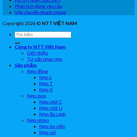
Phân tích đúng yêu cầu
Vận chuyển nhanh chóng
Copyright 2026 ©
NTT VIỆT NAM
Công ty NTT Việt Nam
Giới thiệu
Tư vấn phào nẹp
Sản phẩm
Nẹp đồng
Nẹp L
Nẹp T
Nẹp V
Nẹp inox
Nẹp chữ C
Nẹp chữ U
Nẹp đa cạnh
Nẹp nhôm
Nẹp bo viền
Nẹp chỉ