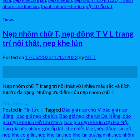
nhôm che khe lún
,
thanh-nhom-khe-lun
,
vật tư ốp lát
Tin tức
Nẹp nhôm chữ T, nẹp đồng T V L trang
trí nội thất, nẹp khe lún
Posted on
17/03/2023
11/10/2023
by
NTT
17
Th3
Nẹp nhôm chữ T trang trí nội thất với nhiều màu sắc và kích
thước đa dạng. Những ưu điểm của nẹp nhôm chữ T.
Đọc thêm
→
Posted in
Tin tức
|
Tagged
Báo giá nẹp chữ V
,
báo giá nẹp
đồng.
,
báo giá nẹp khe lún
,
Báo giá nẹp khe lún Đà Nẵng
,
báo
giá nẹp khe lún Hồ Chí Minh
,
báo giá nẹp khe lún tại Hà Nội
,
báo giá nẹp nhôm
,
góc ốp lát
,
khe nhiệt là gì
,
nẹp đồng sàn gỗ
,
nẹp khe co giãn
,
nẹp khe lún
,
nẹp khe lún quảng ninh
,
nẹp nhôm