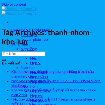
Skip to content
Công ty NTT Việt Nam
Tag Archives:
thanh-nhom-
Giới thiệu
khe-lun
Tư vấn phào nẹp
Sản phẩm
Nẹp đồng
Nẹp L
Nẹp T
Nẹp V
Bài viết mới
Nẹp inox
Kích thước nẹp đồng trang trí, nẹp chống trượt cầu
Nẹp chữ C
thang tam cấp
Nẹp chữ U
Nẹp khe co giãn gạch ốp lát YT-12.5 EJ125 NS14.5, nẹp
Nẹp đa cạnh
khe lún ntt
Nẹp nhôm
Khe lún giữa 2 khối nhà, giải pháp xử lý khe lún khe co
Nẹp bo viền
giãn 2 nhà
Nẹp chỉ
Nẹp xây dựng hoàn thiện NTT jeca genta sunshine là
Nẹp góc âm
NẸP NTT VN
Nẹp góc dương