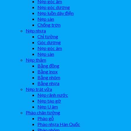
Nẹp góc âm
Nẹp góc dương
Nẹp luồn dây điện
Nẹp sàn
Chống trơn
Nẹp nhựa
Chỉ tường
Góc dương
Nẹp góc âm
Nẹp sàn
Nẹp thảm
Bằng đồng
Bằng inox
Bằng nhôm
Bằng nhựa
Nẹp trát vữa
Nẹp rãnh nước
Nẹp tạo gờ
Nẹp U âm
Phào chân tường
Phào gỗ
Phào nhựa Hàn Quốc
Phào nhôm