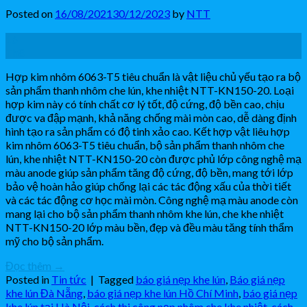
Posted on
16/08/2021
30/12/2023
by
NTT
16
Th8
Hợp kim nhôm 6063-T5 tiêu chuẩn là vật liệu chủ yếu tạo ra bộ
sản phẩm thanh nhôm che lún, khe nhiệt NTT-KN150-20. Loại
hợp kim này có tính chất cơ lý tốt, độ cứng, độ bền cao, chịu
được va đập mạnh, khả năng chống mài mòn cao, dễ dàng định
hình tạo ra sản phẩm có độ tinh xảo cao. Kết hợp vật liêu hợp
kim nhôm 6063-T5 tiêu chuẩn, bộ sản phẩm thanh nhôm che
lún, khe nhiệt NTT-KN150-20 còn được phủ lớp công nghệ mạ
màu anode giúp sản phẩm tăng độ cứng, độ bền, mang tới lớp
bảo vệ hoàn hảo giúp chống lại các tác động xấu của thời tiết
và các tác động cơ học mài mòn. Công nghệ mạ màu anode còn
mang lại cho bộ sản phẩm thanh nhôm khe lún, che khe nhiệt
NTT-KN150-20 lớp màu bền, đẹp và đều màu tăng tính thẩm
mỹ cho bộ sản phẩm.
Đọc thêm
→
Posted in
Tin tức
|
Tagged
báo giá nẹp khe lún
,
Báo giá nẹp
khe lún Đà Nẵng
,
báo giá nẹp khe lún Hồ Chí Minh
,
báo giá nẹp
khe lún tại Hà Nội
,
cách thi công nẹp nhôm che khe nhiệt
,
cách