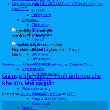
Nẹp khe co giãn YT12.5 EJ125 NS14.5 ốp lát sàn gạch
Nẹp luồn dây điện
của NTT
Nẹp sàn
Chống trơn
Nẹp nhựa
Chỉ tường
Góc dương
Nẹp góc âm
nẹp đồng T10 mm gân,
Nẹp sàn
Nẹp thảm
Bằng đồng
Nẹp nhôm che khe co giản, nẹp nhôm che
Bằng inox
khe lún
Bằng nhôm
Bằng nhựa
Chuyên mục con 1
,
Chuyên mục con 2
,
Chuyên mục con 3
,
Sản phẩm
,
Tin tức
Nẹp trát vữa
Nẹp rãnh nước
Giá nẹp khe nhiệt – Hình ảnh nep che
Nẹp tạo gờ
khe lún, khe co giãn
Nẹp U âm
Phào chân tường
Phào gỗ
Posted on
03/01/2024
07/03/2026
by
NTT
Phào nhựa Hàn Quốc
03
Phào nhôm
Th1
Phào PU