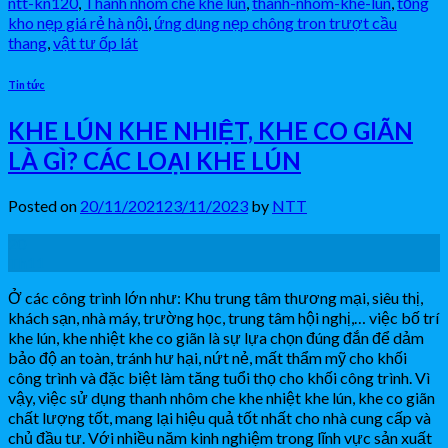
ntt-kn120
,
Thanh nhôm che khe lún
,
thanh-nhom-khe-lun
,
tổng
kho nẹp giá rẻ hà nội
,
ứng dụng nẹp chông tron trượt cầu
thang
,
vật tư ốp lát
Tin tức
KHE LÚN KHE NHIỆT, KHE CO GIÃN
LÀ GÌ? CÁC LOẠI KHE LÚN
Posted on
20/11/2021
23/11/2023
by
NTT
20
Th11
Ở các công trình lớn như: Khu trung tâm thương mại, siêu thị,
khách sạn, nhà máy, trường học, trung tâm hội nghị,… việc bố trí
khe lún, khe nhiệt khe co giãn là sự lựa chọn đúng đắn để dảm
bảo độ an toàn, tránh hư hại, nứt nẻ, mất thẩm mỹ cho khối
công trình và đặc biệt làm tăng tuổi thọ cho khối công trình. Vì
vậy, việc sử dụng thanh nhôm che khe nhiệt khe lún, khe co giãn
chất lượng tốt, mang lại hiệu quả tốt nhất cho nhà cung cấp và
chủ đầu tư. Với nhiều năm kinh nghiệm trong lĩnh vực sản xuất