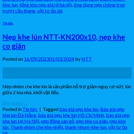
khe-lun
,
tổng kho nẹp giá rẻ hà nội
,
ứng dụng nẹp chông tron
trượt cầu thang
,
vật tư ốp lát
Tin tức
Nẹp khe lún NTT-KN200x10, nẹp khe
co giãn
Posted on
16/09/2023
01/03/2024
by
NTT
16
Th9
Nẹp nhôm che khe lún là sản phẩm hỗ trợ giảm nguy cơ nứt, lún
giữa 2 tòa nhà, khối vật liệu.
Đọc thêm
→
Posted in
Tin tức
|
Tagged
báo giá nẹp khe lún
,
Báo giá nẹp
khe lún Đà Nẵng
,
báo giá nẹp khe lún Hồ Chí Minh
,
báo giá nẹp
khe lún tại Hà Nội
,
nẹp đồng sàn gỗ
,
nẹp khe co giãn
,
nẹp khe
lún
,
Thanh nhôm che khe nhiệt
,
thanh-nhom-khe-lun
,
vật tư ốp
lát