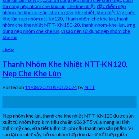
thi công nẹp nhôm che khu lún
,
che khe nhiệt
,
đặc điểm nẹp
nhôm che khe co giãn
,
khe co giãn
,
khe nhiệt
,
khe nhiệt là gì
,
nẹp
khe lún
,
nẹp nhôm ntt-kn120
,
Thanh nhôm che khe lún
,
thanh
nhôm che khe nhiệt NTT-KN150-20
,
thanh-nhom-khe-lun
,
ứng
dụng nẹp nhôm che khe lún
,
vì sao nên sử dụng nẹp nhôm che
khe lún
Tin tức
Thanh Nhôm Khe Nhiệt NTT-KN120,
Nẹp Che Khe Lún
Posted on
11/08/2021
05/01/2024
by
NTT
11
Th8
Nẹp nhôm khe lún, thanh che khe nhiệt NTT-KN120 được sản
xuất từ nhôm hợp kim tiểu chuẩn 6063-T5 vừa mang lại tính
thẩm mỹ cao, vừa tiết kiệm chi phí cấu thành nên sản phẩm. Vì
sao lại nói như vậy, bởi vì nhôm hợp kim là sự kết hợp giữa