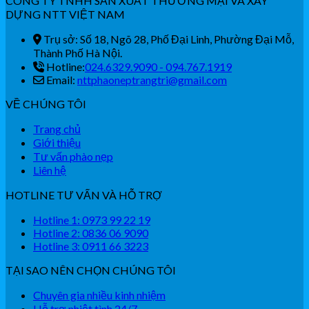
CÔNG TY TNHH SẢN XUẤT THƯƠNG MẠI VÀ XÂY
DỰNG NTT VIỆT NAM
Trụ sở: Số 18, Ngõ 28, Phố Đại Linh, Phường Đại Mỗ,
Thành Phố Hà Nội.
Hotline:
024.6329.9090 - 094.767.1919
Email:
nttphaoneptrangtri@gmail.com
VỀ CHÚNG TÔI
Trang chủ
Giới thiệu
Tư vấn phào nẹp
Liên hệ
HOTLINE TƯ VẤN VÀ HỖ TRỢ
Hotline 1: 0973 99 22 19
Hotline 2: 0836 06 9090
Hotline 3: 0911 66 3223
TẠI SAO NÊN CHỌN CHÚNG TÔI
Chuyên gia nhiều kinh nhiệm
Hỗ trợ nhiệt tình 24/7