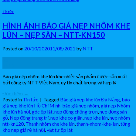
Tin tức
HÌNH ẢNH BÁO GIÁ NẸP NHÔM KHE
LÚN – NẸP SÀN – NTT-KN150
Posted on
20/10/2020
11/08/2021
by
NTT
20
Th10
Báo giá nẹp nhôm khe lún khe nhiệt sản phẩm được sản xuất
bới công ty NTT Việt Nam, uy tín chất lượng và hợp lý
Đọc thêm
→
Posted in
Tin tức
|
Tagged
Báo giá nẹp khe lún Đà Nẵng
,
báo
giá nẹp khe lún Hồ Chí Minh
,
báo giá nẹp nhôm
,
giá nẹp Nhôm
khe lún hà nội
,
góc ốp lát
,
nẹp đồng chống trơn
,
nẹp đồng sàn
gỗ
,
Nẹp đồng trang trí
,
nẹp khe co giãn
,
nẹp khe lún
,
nẹp nhôm
ntt-kn120
,
Thanh nhôm che khe lún
,
thanh-nhom-khe-lun
,
tổng
kho nẹp giá rẻ hà nội
,
vật tư ốp lát