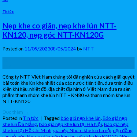
Tin tức
Nẹp khe co giãn, nẹp khe lún NTT-
KN120, nẹp góc NTT-KN120G
Posted on
11/09/2023
08/05/2024
by
NTT
11
Th9
Công ty NTT Việt Nam chúng tôi đã nghiên cứu cách giãi quyết
bài toán khe lún khe nhiệt của các nước tiên tiến, dựa trên điều
kiện khí hậu, nhiệt độ, địa chất địa hinh ở Việt Nam đưa ra sản
phẩm thanh nhôm khe lún NTT – KN80 và thanh nhôm khe lún
NTT-KN120
Đọc thêm
→
Posted in
Tin tức
|
Tagged
báo giá nẹp khe lún
,
Báo giá nẹp
khe lún Đà Nẵng
,
báo giá nẹp khe lún tại Hà Nội
,
Báo giá nẹp
khe lún tại Hồ Chí Minh
,
giá nẹp Nhôm khe lún hà nội
,
nẹp đồng
sàn gỗ
,
nẹp khe co giãn
,
nẹp khe lún
,
nẹp khe lún KN120
,
Nẹp