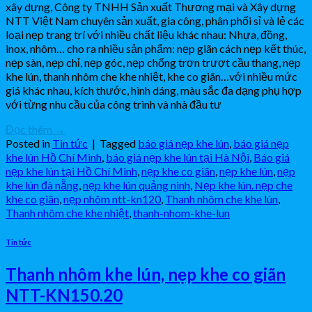
xây dựng, Công ty TNHH Sản xuất Thương mại và Xây dựng
NTT Việt Nam chuyên sản xuất, gia công, phân phối sỉ và lẻ các
loại nẹp trang trí với nhiều chất liệu khác nhau: Nhựa, đồng,
inox, nhôm… cho ra nhiều sản phẩm: nẹp giãn cách nẹp kết thúc,
nẹp sàn, nẹp chỉ, nẹp góc, nẹp chống trơn trượt cầu thang, nẹp
khe lún, thanh nhôm che khe nhiệt, khe co giãn…với nhiều mức
giá khác nhau, kích thước, hình dáng, màu sắc đa dạng phụ hợp
với từng nhu cầu của công trình và nhà đầu tư
Đọc thêm
→
Posted in
Tin tức
|
Tagged
báo giá nẹp khe lún
,
báo giá nẹp
khe lún Hồ Chí Minh
,
báo giá nẹp khe lún tại Hà Nội
,
Báo giá
nẹp khe lún tại Hồ Chí Minh
,
nẹp khe co giãn
,
nẹp khe lún
,
nẹp
khe lún đà nẵng
,
nẹp khe lún quảng ninh
,
Nẹp khe lún. nẹp che
khe co giãn
,
nẹp nhôm ntt-kn120
,
Thanh nhôm che khe lún
,
Thanh nhôm che khe nhiệt
,
thanh-nhom-khe-lun
Tin tức
Thanh nhôm khe lún, nẹp khe co giãn
NTT-KN150.20