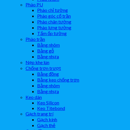
Phào PU
Phào chỉ tường
Phào góc cổ trần
Phào chân tường
Phào lưng tường
Tấm ốp tường
Phào trần
Bằng nhôm
Bằng gỗ
Bằng nhựa
Nẹp khe lún
Chống trơn trượt
Bằng đồng
Bằng keo chống trơn
Bằng nhôm
Bằng nhựa
Keo dán
Keo Silicon
Keo Titebond
Gạch trang trí
Gạch kính
Gạch thẻ