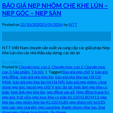
BÁO GIÁ NẸP NHÔM CHE KHE LÚN –
NẸP GÓC – NẸP SÀN
Posted on
22/10/2020
21/05/2026
by
NTT
22
Th10
NTT Việt Nam chuyên sản xuất và cung cấp các giải pháp Nẹp
Khe Lún cho các nhà thầu xây dựng, các dự án
Đọc thêm
→
Posted in
Chuyên mục con 1
,
Chuyên mục con 2
,
Chuyên mục
con 3
,
Sản phẩm
,
Tin tức
|
Tagged
Báo giá nẹp chữ V
,
báo giá
nẹp đồng.
,
báo giá nẹp khe lún
,
báo giá nẹp khe lún Hồ Chí
Minh
,
báo giá nẹp khe lún tại Hà Nội
,
báo giá nẹp nhôm
,
công
dụng nẹp góc ngoài nẹp chữ V
,
góc ốp lát
,
hình ảnh nẹp khe co
giãn
,
hình ảnh nẹp khe lún
,
nẹp đồng sàn gỗ
,
Nẹp đồng trang trí
,
nẹp góc trát vữa
,
nẹp inox khe co giãn KL120 KL80 M13
,
nẹp
khe lún
,
nẹp nhôm khe lún KL120 KL80
,
nẹp nhôm ntt-kn120
,
nẹp sàn
,
nẹp starght
,
nẹp sunshine
,
thanh-nhom-khe-lun
,
ứng
dụng nẹp chông tron trượt cầu thang