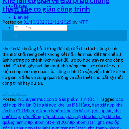
Khe lún co giãn và giải pháp chống
Dự án
thấm khe co giãn công trình
Tin tức
Liên hệ
Posted on
31/10/2023
12/11/2025
by
NTT
31
Th10
khe lún là khoảng hở tương đối hẹp để chia tách công trình
thành 2 khối riêng biệt không kết nối liền nhau, để hạn chế sự
ảnh hưởng do chênh lệch nhiệt độ lực cơ học gây ra cho công
trình. Có thể gây nứt làm mất khả năng chịu lực của các cấu
kiện cũng như mỹ quan của công trình. Do vậy, việc thiết kế khe
co giãn là điều vô cùng quan trọng và cần thiết cho bất kỳ một
công trình hay dự án.
Đọc thêm
→
Posted in
Chuyên mục con 1
,
Sản phẩm
,
Tin tức
|
Tagged
báo
giá nẹp khe lún
,
Báo giá nẹp khe lún Đà Nẵng
,
báo giá nẹp khe
lún Hồ Chí Minh
,
giá nẹp Nhôm khe lún hà nội
,
góc ốp lát
,
khe
nhiệt là gì
,
nẹp đồng
,
nẹp khe co giãn
,
nẹp khe lún
,
nẹp khe lún
quảng ninh
,
nẹp nhôm ntt-kn120
,
nẹp nhôm starlight
,
nẹp ốp
góc tường
,
nẹp starlight
,
nẹp trang trí starlight
,
thanh-nhom-