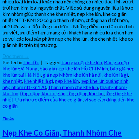
nhiều loại kim loại khác nhau nên chúng có nhiều đặc tính vượt
trội hơn kim loại nguyên chất. Việc sử dụng nguyên liệu là hợp
kim nhôm giúp thanh che khe nhiệt, nẹp khe lún, khe co giãn
nhiệt NTT-KN120 có giá thành rẻ hơn, chống han rỉ tốt hơn,
nhẹ hơn và có độ cứng cao hơn… Những điều trên tạo nên tính
ưu việt, ưu điểm hơn, mang tới khách hàng nhiều lựa chọn hơn
so với các loại sản phẩm nẹp che khe lún, khe che nhiệt, khe co
giãn nhiệt trên thị trường.
Đọc thêm
→
Posted in
Tin tức
|
Tagged
báo giá nẹp khe lún
,
Báo giá nẹp
khe lún Đà Nẵng
,
báo giá nẹp khe lún Hồ Chí Minh
,
báo giá nẹp
khe lún tại Hà Nội
,
giá nẹp Nhôm khe lún hà nội
,
khe lún là gì
,
khe nhiệt
,
khe nhiệt là gì
,
nẹp khe lún
,
nẹp khe lún quảng ninh
,
nẹp nhôm ntt-kn120
,
Thanh nhôm che khe lún
,
thanh-nhom-
khe-lun
,
ứng dụng khe co giãn
,
ứng dụng khe lún
,
ứng ụng khe
nhiệt
,
Ưu nhược điểm của khe co giãn
,
vì sao cần dùng đến khe
co giãn
Tin tức
Nẹp Khe Co Giãn, Thanh Nhôm Che