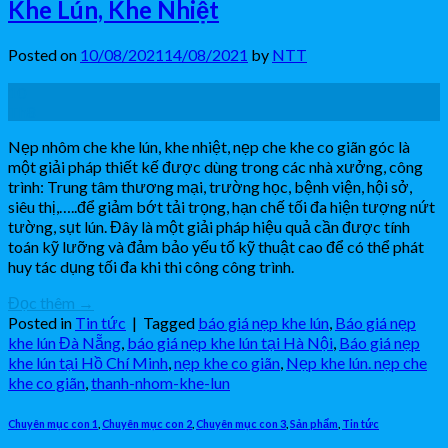
Khe Lún, Khe Nhiệt
Posted on
10/08/2021
14/08/2021
by
NTT
10
Th8
Nẹp nhôm che khe lún, khe nhiệt, nẹp che khe co giãn góc là
một giải pháp thiết kế được dùng trong các nhà xưởng, công
trình: Trung tâm thương mại, trường học, bệnh viện, hội sở,
siêu thị,…..để giảm bớt tải trọng, hạn chế tối đa hiện tượng nứt
tường, sụt lún. Đây là một giải pháp hiệu quả cần được tính
toán kỹ lưỡng và đảm bảo yếu tố kỹ thuật cao để có thể phát
huy tác dụng tối đa khi thi công công trình.
Đọc thêm
→
Posted in
Tin tức
|
Tagged
báo giá nẹp khe lún
,
Báo giá nẹp
khe lún Đà Nẵng
,
báo giá nẹp khe lún tại Hà Nội
,
Báo giá nẹp
khe lún tại Hồ Chí Minh
,
nẹp khe co giãn
,
Nẹp khe lún. nẹp che
khe co giãn
,
thanh-nhom-khe-lun
Chuyên mục con 1
,
Chuyên mục con 2
,
Chuyên mục con 3
,
Sản phẩm
,
Tin tức