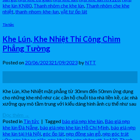
khe lún KN80
,
Thanh nhôm che khe lún
,
Thanh nhôm che khe
nhiệt
,
thanh-nhom-khe-lun
,
vật tư ốp lát
Tin tức
Khe Lún, Khe Nhiệt Thi Công Chìm
Phẳng Tường
Posted on
20/06/2023
21/09/2023
by
NTT
20
Th6
Khe Lún, Khe Nhiệt mặt phẳng từ 30mm đến 50mm ứng dụng
cho những khe nhỏ như các căn hộ chuỗi tòa nhà liền kề, các nhà
xưởng quy mô tầm trung với kiểu dáng hình ảnh cụ thể như sau
Đọc thêm
→
Posted in
Tin tức
|
Tagged
báo giá nẹp khe lún
,
Báo giá nẹp
khe lún Đà Nẵng
,
báo giá nẹp khe lún Hồ Chí Minh
,
báo giá nẹp
khe lún tại Hà Nội
,
góc ốp lát
,
nẹp đồng sàn gỗ
,
nẹp góc trát
vữa
,
nẹp khe co giãn
,
nẹp khe lún
,
nẹp nhôm ntt-kn120
,
Thanh