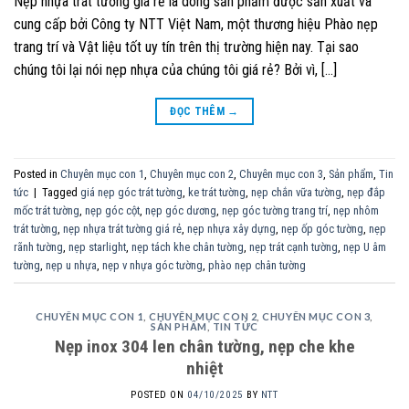
Nẹp nhựa trát tường giá rẻ là dòng sản phẩm được sản xuất và
cung cấp bởi Công ty NTT Việt Nam, một thương hiệu Phào nẹp
trang trí và Vật liệu tốt uy tín trên thị trường hiện nay. Tại sao
chúng tôi lại nói nẹp nhựa của chúng tôi giá rẻ? Bởi vì, […]
ĐỌC THÊM
→
Posted in
Chuyên mục con 1
,
Chuyên mục con 2
,
Chuyên mục con 3
,
Sản phẩm
,
Tin
tức
|
Tagged
giá nẹp góc trát tường
,
ke trát tường
,
nẹp chắn vữa tường
,
nẹp đắp
mốc trát tường
,
nẹp góc cột
,
nẹp góc dương
,
nẹp góc tường trang trí
,
nẹp nhôm
trát tường
,
nẹp nhựa trát tường giá rẻ
,
nẹp nhựa xây dựng
,
nẹp ốp góc tường
,
nẹp
rãnh tường
,
nẹp starlight
,
nẹp tách khe chân tường
,
nẹp trát cạnh tường
,
nẹp U âm
tường
,
nẹp u nhựa
,
nẹp v nhựa góc tường
,
phào nẹp chân tường
CHUYÊN MỤC CON 1
,
CHUYÊN MỤC CON 2
,
CHUYÊN MỤC CON 3
,
SẢN PHẨM
,
TIN TỨC
Nẹp inox 304 len chân tường, nẹp che khe
nhiệt
POSTED ON
04/10/2025
BY
NTT