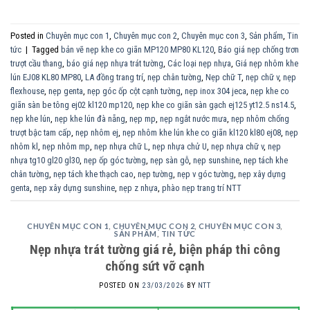
Posted in
Chuyên mục con 1
,
Chuyên mục con 2
,
Chuyên mục con 3
,
Sản phẩm
,
Tin
tức
|
Tagged
bản vẽ nẹp khe co giãn MP120 MP80 KL120
,
Báo giá nẹp chống trơn
trượt cầu thang
,
báo giá nẹp nhựa trát tường
,
Các loại nẹp nhựa
,
Giá nẹp nhôm khe
lún EJ08 KL80 MP80
,
LA đồng trang trí
,
nẹp chân tường
,
Nẹp chữ T
,
nẹp chữ v
,
nẹp
flexhouse
,
nẹp genta
,
nẹp góc ốp cột cạnh tường
,
nẹp inox 304 jeca
,
nẹp khe co
giãn sàn be tông ej02 kl120 mp120
,
nẹp khe co giãn sàn gạch ej125 yt12.5 ns14.5
,
nẹp khe lún
,
nẹp khe lún đà nẵng
,
nẹp mp
,
nẹp ngắt nước mưa
,
nẹp nhôm chống
trượt bậc tam cấp
,
nẹp nhôm ej
,
nẹp nhôm khe lún khe co giãn kl120 kl80 ej08
,
nẹp
nhôm kl
,
nẹp nhôm mp
,
nẹp nhựa chữ L
,
nẹp nhựa chử U
,
nẹp nhựa chữ v
,
nẹp
nhựa tg10 gl20 gl30
,
nẹp ốp góc tường
,
nẹp sàn gỗ
,
nẹp sunshine
,
nẹp tách khe
chân tường
,
nẹp tách khe thạch cao
,
nẹp tường
,
nẹp v góc tường
,
nẹp xây dựng
genta
,
nẹp xây dựng sunshine
,
nẹp z nhựa
,
phào nẹp trang trí NTT
CHUYÊN MỤC CON 1
,
CHUYÊN MỤC CON 2
,
CHUYÊN MỤC CON 3
,
SẢN PHẨM
,
TIN TỨC
Nẹp nhựa trát tường giá rẻ, biện pháp thi công
chống sứt vỡ cạnh
POSTED ON
23/03/2026
BY
NTT