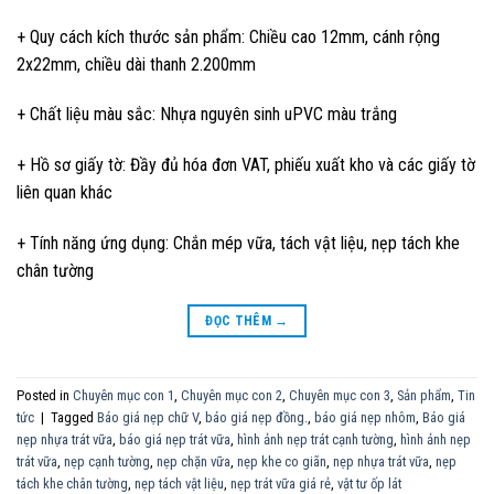
+ Quy cách kích thước sản phẩm: Chiều cao 12mm, cánh rộng
2x22mm, chiều dài thanh 2.200mm
+ Chất liệu màu sắc: Nhựa nguyên sinh uPVC màu trắng
+ Hồ sơ giấy tờ: Đầy đủ hóa đơn VAT, phiếu xuất kho và các giấy tờ
liên quan khác
+ Tính năng ứng dụng: Chắn mép vữa, tách vật liệu, nẹp tách khe
chân tường
ĐỌC THÊM
→
Posted in
Chuyên mục con 1
,
Chuyên mục con 2
,
Chuyên mục con 3
,
Sản phẩm
,
Tin
tức
|
Tagged
Báo giá nẹp chữ V
,
báo giá nẹp đồng.
,
báo giá nẹp nhôm
,
Báo giá
nẹp nhựa trát vữa
,
báo giá nẹp trát vữa
,
hình ảnh nẹp trát cạnh tường
,
hình ảnh nẹp
trát vữa
,
nẹp cạnh tường
,
nẹp chặn vữa
,
nẹp khe co giãn
,
nẹp nhựa trát vữa
,
nẹp
tách khe chân tường
,
nẹp tách vật liệu
,
nẹp trát vữa giá rẻ
,
vật tư ốp lát