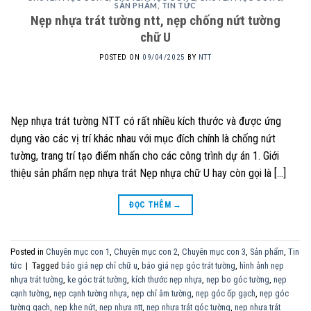
SẢN PHẨM
,
TIN TỨC
Nẹp nhựa trát tường ntt, nẹp chống nứt tường
chữ U
POSTED ON
09/04/2025
BY
NTT
Nẹp nhựa trát tường NTT có rất nhiều kích thước và được ứng
dụng vào các vị trí khác nhau với mục đích chính là chống nứt
tường, trang trí tạo điểm nhấn cho các công trình dự án 1. Giới
thiệu sản phẩm nẹp nhựa trát Nẹp nhựa chữ U hay còn gọi là […]
ĐỌC THÊM
→
Posted in
Chuyên mục con 1
,
Chuyên mục con 2
,
Chuyên mục con 3
,
Sản phẩm
,
Tin
tức
|
Tagged
báo giá nẹp chỉ chữ u
,
báo giá nẹp góc trát tường
,
hình ảnh nẹp
nhựa trát tường
,
ke góc trát tường
,
kích thước nẹp nhựa
,
nẹp bo góc tường
,
nẹp
cạnh tường
,
nẹp cạnh tường nhựa
,
nẹp chỉ âm tường
,
nẹp góc ốp gạch
,
nẹp góc
tường gạch
,
nẹp khe nứt
,
nẹp nhựa ntt
,
nẹp nhựa trát góc tường
,
nẹp nhựa trát