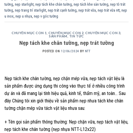
tường
,
nẹp starlight
,
nẹp tách khe chân tường
,
nẹp tách khe sàn tường
,
nẹp tô trát
tường
,
nẹp trang trí starlight
,
nẹp trát cạnh tường
,
nẹp trát vữa
,
nẹp trát vữa ntt
,
nẹp
u inox
,
nẹp u nhựa
,
nẹp v góc tường
CHUYÊN MỤC CON 1
,
CHUYÊN MỤC CON 2
,
CHUYÊN MỤC CON 3
,
SẢN PHẨM
,
TIN TỨC
Nẹp tách khe chân tường, nẹp trát tường
POSTED ON
12/06/2024
BY
NTT
Nẹp tách khe chân tường, nẹp chặn mép vữa, nẹp tách vật liệu là
sản phẩm được ứng dụng thi công vào thực tế ở nhiều công trình
dự án và đã mang lại tính hiệu quả, kinh tế, thẩm mỹ, an toàn… Sau
đây Chúng tôi xin giới thiệu về sản phẩm nẹp nhưa tách khe chân
tường chặn mép vữa tách vật liệu nhưa sau:
+ Tên gọi sản phẩm thông thường: Nẹp chặn vữa, nẹp tách vật liệu,
nẹp tách khe chân tường (nẹp nhựa NTT-L12x22)