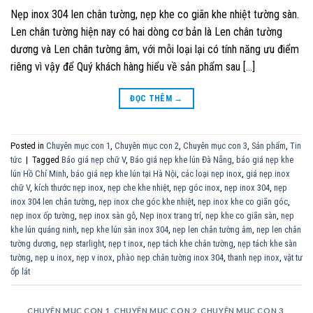
Nẹp inox 304 len chân tường, nẹp khe co giãn khe nhiệt tường sàn.
Len chân tường hiện nay có hai dòng cơ bản là Len chân tường
dương và Len chân tường âm, với mỗi loại lại có tính năng ưu điểm
riêng vì vậy để Quý khách hàng hiểu về sản phẩm sau […]
ĐỌC THÊM
→
Posted in
Chuyên mục con 1
,
Chuyên mục con 2
,
Chuyên mục con 3
,
Sản phẩm
,
Tin
tức
|
Tagged
Báo giá nẹp chữ V
,
Báo giá nẹp khe lún Đà Nẵng
,
báo giá nẹp khe
lún Hồ Chí Minh
,
báo giá nẹp khe lún tại Hà Nội
,
các loại nẹp inox
,
giá nẹp inox
chữ V
,
kích thước nẹp inox
,
nẹp che khe nhiệt
,
nẹp góc inox
,
nẹp inox 304
,
nẹp
inox 304 len chân tường
,
nẹp inox che góc khe nhiệt
,
nẹp inox khe co giãn góc
,
nẹp inox ốp tường
,
nẹp inox sàn gỗ
,
Nẹp inox trang trí
,
nẹp khe co giãn sàn
,
nẹp
khe lún quảng ninh
,
nẹp khe lún sàn inox 304
,
nẹp len chân tường âm
,
nẹp len chân
tường dương
,
nẹp starlight
,
nẹp t inox
,
nẹp tách khe chân tường
,
nẹp tách khe sàn
tường
,
nẹp u inox
,
nẹp v inox
,
phào nẹp chân tường inox 304
,
thanh nẹp inox
,
vật tư
ốp lát
CHUYÊN MỤC CON 1
,
CHUYÊN MỤC CON 2
,
CHUYÊN MỤC CON 3
,