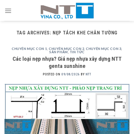
Skip
to
content
TAG ARCHIVES:
NẸP TÁCH KHE CHÂN TƯỜNG
CHUYÊN MỤC CON 1
,
CHUYÊN MỤC CON 2
,
CHUYÊN MỤC CON 3
,
SẢN PHẨM
,
TIN TỨC
Các loại nẹp nhựa? Giá nẹp nhựa xây dựng NTT
genta sunshine
POSTED ON
09/08/2026
BY
NTT