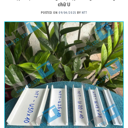
chữ U
POSTED ON
09/04/2025
BY
NTT