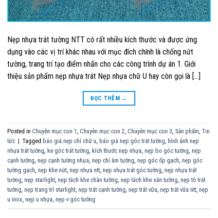
Nẹp nhựa trát tường NTT có rất nhiều kích thước và được ứng
dụng vào các vị trí khác nhau với mục đích chính là chống nứt
tường, trang trí tạo điểm nhấn cho các công trình dự án 1. Giới
thiệu sản phẩm nẹp nhựa trát Nẹp nhựa chữ U hay còn gọi là […]
ĐỌC THÊM
→
Posted in
Chuyên mục con 1
,
Chuyên mục con 2
,
Chuyên mục con 3
,
Sản phẩm
,
Tin
tức
|
Tagged
báo giá nẹp chỉ chữ u
,
báo giá nẹp góc trát tường
,
hình ảnh nẹp
nhựa trát tường
,
ke góc trát tường
,
kích thước nẹp nhựa
,
nẹp bo góc tường
,
nẹp
cạnh tường
,
nẹp cạnh tường nhựa
,
nẹp chỉ âm tường
,
nẹp góc ốp gạch
,
nẹp góc
tường gạch
,
nẹp khe nứt
,
nẹp nhựa ntt
,
nẹp nhựa trát góc tường
,
nẹp nhựa trát
tường
,
nẹp starlight
,
nẹp tách khe chân tường
,
nẹp tách khe sàn tường
,
nẹp tô trát
tường
,
nẹp trang trí starlight
,
nẹp trát cạnh tường
,
nẹp trát vữa
,
nẹp trát vữa ntt
,
nẹp
u inox
,
nẹp u nhựa
,
nẹp v góc tường