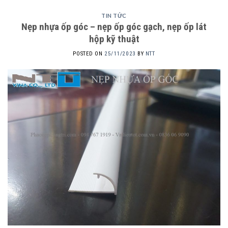
TIN TỨC
Nẹp nhựa ốp góc – nẹp ốp góc gạch, nẹp ốp lát
hộp kỹ thuật
POSTED ON
25/11/2023
BY
NTT