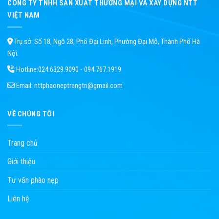
CÔNG TY TNHH SẢN XUẤT THƯƠNG MẠI VÀ XÂY DỰNG NTT
VIỆT NAM
Trụ sở: Số 18, Ngõ 28, Phố Đại Linh, Phường Đại Mỗ, Thành Phố Hà
Nội.
Hotline:
024.6329.9090 - 094.767.1919
Email:
nttphaoneptrangtri@gmail.com
VỀ CHÚNG TÔI
Trang chủ
Giới thiệu
Tư vấn phào nẹp
Liên hệ