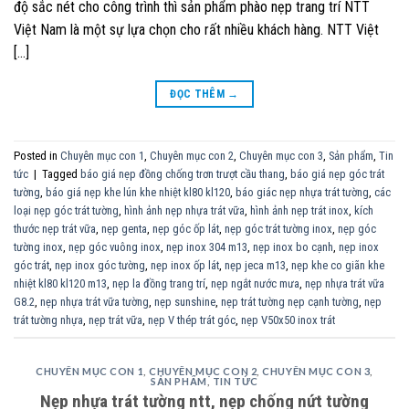
độ sắc nét cho công trình thì sản phẩm phào nẹp trang trí NTT
Việt Nam là một sự lựa chọn cho rất nhiều khách hàng. NTT Việt
[…]
ĐỌC THÊM
→
Posted in
Chuyên mục con 1
,
Chuyên mục con 2
,
Chuyên mục con 3
,
Sản phẩm
,
Tin
tức
|
Tagged
báo giá nẹp đồng chống trơn trượt cầu thang
,
báo giá nẹp góc trát
tường
,
báo giá nẹp khe lún khe nhiệt kl80 kl120
,
báo giác nẹp nhựa trát tường
,
các
loại nẹp góc trát tường
,
hình ảnh nẹp nhựa trát vữa
,
hình ảnh nẹp trát inox
,
kích
thước nẹp trát vữa
,
nẹp genta
,
nẹp góc ốp lát
,
nẹp góc trát tường inox
,
nẹp góc
tường inox
,
nẹp góc vuông inox
,
nẹp inox 304 m13
,
nẹp inox bo cạnh
,
nẹp inox
góc trát
,
nẹp inox góc tường
,
nẹp inox ốp lát
,
nẹp jeca m13
,
nẹp khe co giãn khe
nhiệt kl80 kl120 m13
,
nẹp la đồng trang trí
,
nẹp ngắt nước mưa
,
nẹp nhựa trát vữa
G8.2
,
nẹp nhựa trát vữa tường
,
nẹp sunshine
,
nẹp trát tường nẹp cạnh tường
,
nẹp
trát tường nhựa
,
nẹp trát vữa
,
nẹp V thép trát góc
,
nẹp V50x50 inox trát
CHUYÊN MỤC CON 1
,
CHUYÊN MỤC CON 2
,
CHUYÊN MỤC CON 3
,
SẢN PHẨM
,
TIN TỨC
Nẹp nhựa trát tường ntt, nẹp chống nứt tường