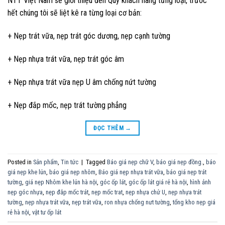
NTT Việt Nam sẽ giới thiệu đến Quý khách hàng từng loại, trước
hết chúng tôi sẽ liệt kê ra từng loại cơ bản:
+ Nẹp trát vữa, nẹp trát góc dương, nẹp cạnh tường
+ Nẹp nhựa trát vữa, nẹp trát góc âm
+ Nẹp nhựa trát vữa nẹp U âm chống nứt tường
+ Nẹp đắp mốc, nẹp trát tường phẳng
ĐỌC THÊM
→
Posted in
Sản phẩm
,
Tin tức
|
Tagged
Báo giá nẹp chữ V
,
báo giá nẹp đồng.
,
báo
giá nẹp khe lún
,
báo giá nẹp nhôm
,
Báo giá nẹp nhựa trát vữa
,
báo giá nẹp trát
tường
,
giá nẹp Nhôm khe lún hà nội
,
góc ốp lát
,
góc ốp lát giá rẻ hà nội
,
hình ảnh
nẹp góc nhựa
,
nẹp đắp mốc trát
,
nẹp mốc trat
,
nẹp nhựa chử U
,
nẹp nhựa trát
tường
,
nẹp nhựa trát vữa
,
nẹp trát vữa
,
ron nhựa chống nưt tường
,
tổng kho nẹp giá
rẻ hà nội
,
vật tư ốp lát