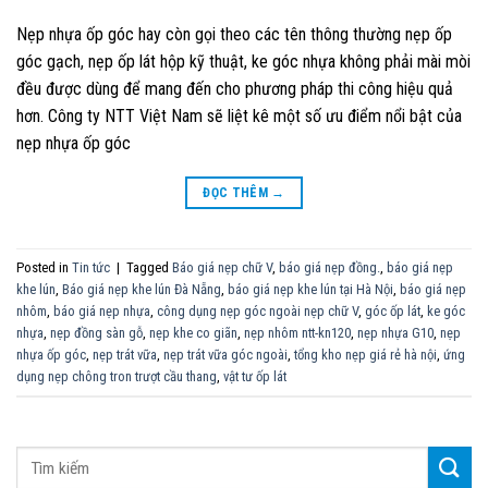
Nẹp nhựa ốp góc hay còn gọi theo các tên thông thường nẹp ốp
góc gạch, nẹp ốp lát hộp kỹ thuật, ke góc nhựa không phải mài mòi
đều được dùng để mang đến cho phương pháp thi công hiệu quả
hơn. Công ty NTT Việt Nam sẽ liệt kê một số ưu điểm nổi bật của
nẹp nhựa ốp góc
ĐỌC THÊM
→
Posted in
Tin tức
|
Tagged
Báo giá nẹp chữ V
,
báo giá nẹp đồng.
,
báo giá nẹp
khe lún
,
Báo giá nẹp khe lún Đà Nẵng
,
báo giá nẹp khe lún tại Hà Nội
,
báo giá nẹp
nhôm
,
báo giá nẹp nhựa
,
công dụng nẹp góc ngoài nẹp chữ V
,
góc ốp lát
,
ke góc
nhựa
,
nẹp đồng sàn gỗ
,
nẹp khe co giãn
,
nẹp nhôm ntt-kn120
,
nẹp nhựa G10
,
nẹp
nhựa ốp góc
,
nẹp trát vữa
,
nẹp trát vữa góc ngoài
,
tổng kho nẹp giá rẻ hà nội
,
ứng
dụng nẹp chông tron trượt cầu thang
,
vật tư ốp lát