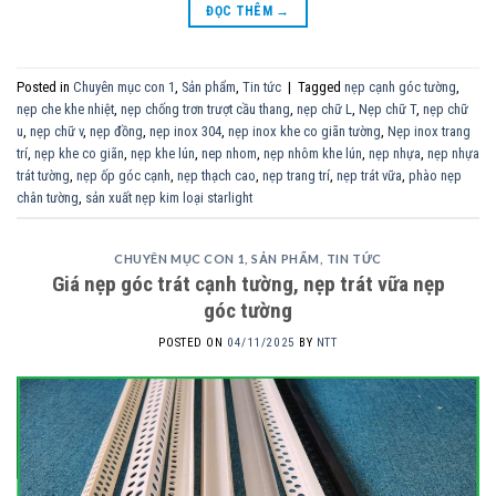
ĐỌC THÊM
→
Posted in
Chuyên mục con 1
,
Sản phẩm
,
Tin tức
|
Tagged
nẹp cạnh góc tường
,
nẹp che khe nhiệt
,
nẹp chống trơn trượt cầu thang
,
nẹp chữ L
,
Nẹp chữ T
,
nẹp chữ
u
,
nẹp chữ v
,
nẹp đồng
,
nẹp inox 304
,
nẹp inox khe co giãn tường
,
Nẹp inox trang
trí
,
nẹp khe co giãn
,
nẹp khe lún
,
nep nhom
,
nẹp nhôm khe lún
,
nẹp nhựa
,
nẹp nhựa
trát tường
,
nẹp ốp góc cạnh
,
nẹp thạch cao
,
nẹp trang trí
,
nẹp trát vữa
,
phào nẹp
chân tường
,
sản xuất nẹp kim loại starlight
CHUYÊN MỤC CON 1
,
SẢN PHẨM
,
TIN TỨC
Giá nẹp góc trát cạnh tường, nẹp trát vữa nẹp
góc tường
POSTED ON
04/11/2025
BY
NTT