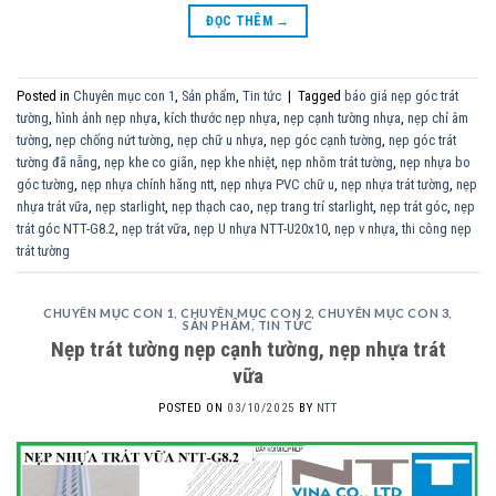
ĐỌC THÊM
→
Posted in
Chuyên mục con 1
,
Sản phẩm
,
Tin tức
|
Tagged
báo giá nẹp góc trát
tường
,
hình ảnh nẹp nhựa
,
kích thước nẹp nhựa
,
nẹp cạnh tường nhựa
,
nẹp chỉ âm
tường
,
nẹp chống nứt tường
,
nẹp chữ u nhựa
,
nẹp góc cạnh tường
,
nẹp góc trát
tường đã nẵng
,
nẹp khe co giãn
,
nẹp khe nhiệt
,
nẹp nhôm trát tường
,
nẹp nhựa bo
góc tường
,
nẹp nhựa chính hãng ntt
,
nẹp nhựa PVC chữ u
,
nẹp nhựa trát tường
,
nẹp
nhựa trát vữa
,
nẹp starlight
,
nẹp thạch cao
,
nẹp trang trí starlight
,
nẹp trát góc
,
nẹp
trát góc NTT-G8.2
,
nẹp trát vữa
,
nẹp U nhựa NTT-U20x10
,
nẹp v nhựa
,
thi công nẹp
trát tường
CHUYÊN MỤC CON 1
,
CHUYÊN MỤC CON 2
,
CHUYÊN MỤC CON 3
,
SẢN PHẨM
,
TIN TỨC
Nẹp trát tường nẹp cạnh tường, nẹp nhựa trát
vữa
POSTED ON
03/10/2025
BY
NTT