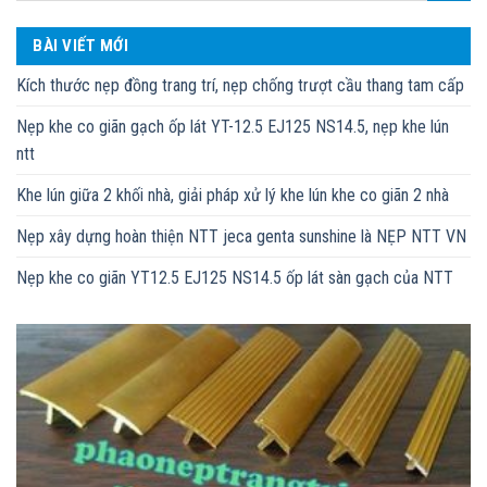
BÀI VIẾT MỚI
Kích thước nẹp đồng trang trí, nẹp chống trượt cầu thang tam cấp
Nẹp khe co giãn gạch ốp lát YT-12.5 EJ125 NS14.5, nẹp khe lún
ntt
Khe lún giữa 2 khối nhà, giải pháp xử lý khe lún khe co giãn 2 nhà
Nẹp xây dựng hoàn thiện NTT jeca genta sunshine là NẸP NTT VN
Nẹp khe co giãn YT12.5 EJ125 NS14.5 ốp lát sàn gạch của NTT