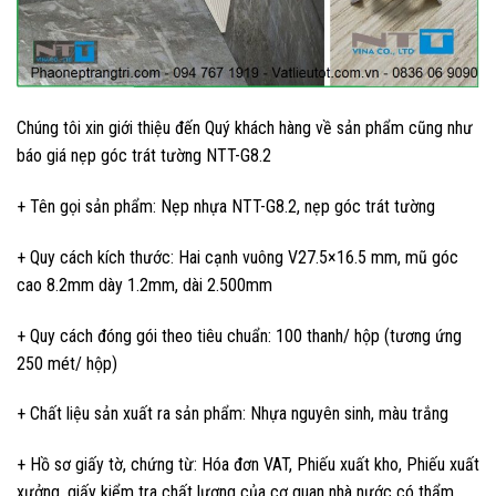
Chúng tôi xin giới thiệu đến Quý khách hàng về sản phẩm cũng như
báo giá nẹp góc trát tường NTT-G8.2
+ Tên gọi sản phẩm: Nẹp nhựa NTT-G8.2, nẹp góc trát tường
+ Quy cách kích thước: Hai cạnh vuông V27.5×16.5 mm, mũ góc
cao 8.2mm dày 1.2mm, dài 2.500mm
+ Quy cách đóng gói theo tiêu chuẩn: 100 thanh/ hộp (tương ứng
250 mét/ hộp)
+ Chất liệu sản xuất ra sản phẩm: Nhựa nguyên sinh, màu trắng
+ Hồ sơ giấy tờ, chứng từ: Hóa đơn VAT, Phiếu xuất kho, Phiếu xuất
xưởng, giấy kiểm tra chất lượng của cơ quan nhà nước có thẩm