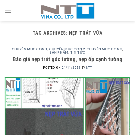
Skip
to
content
TAG ARCHIVES:
NẸP TRÁT VỮA
CHUYÊN MỤC CON 1
,
CHUYÊN MỤC CON 2
,
CHUYÊN MỤC CON 3
,
SẢN PHẨM
,
TIN TỨC
Báo giá nẹp trát góc tường, nẹp ốp cạnh tường
POSTED ON
21/11/2025
BY
NTT