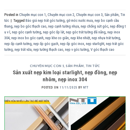
Posted in
Chuyên mục con 1
,
Chuyên mục con 2
,
Chuyên mục con 3
,
Sản phẩm
,
Tin
tức
|
Tagged
Báo giá nẹp trát góc tường
,
gờ móc nước mưa
,
nẹp bo cạnh cầu
thang
,
nẹp bo góc thạch cao
,
nẹp cạnh tường nhựa
,
nẹp chống sứt góc
,
nẹp đồng t
u v l
,
nẹp góc cạnh tường
,
nẹp góc ốp lát
,
nẹp góc trát tường đã nẵng
,
nẹp inox
304
,
nẹp inox bo góc cạnh
,
nẹp khe co giãn
,
nẹp khe nhiệt
,
nẹp nhựa trát tường
,
nẹp ốp cạnh tường
,
nẹp ốp góc gạch
,
nẹp ốp góc inox
,
nẹp starlight
,
nẹp trát góc
tường
,
nẹp trát vữa
,
nẹp tường thạch cao
,
nẹp v góc tường
,
V góc thạch cao
CHUYÊN MỤC CON 1
,
SẢN PHẨM
,
TIN TỨC
Sản xuất nẹp kim loại starlight, nẹp đồng, nẹp
nhôm, nẹp inox 304
POSTED ON
11/11/2025
BY
NTT