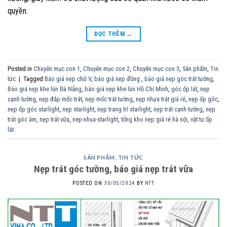
quyền.
ĐỌC THÊM
→
Posted in
Chuyên mục con 1
,
Chuyên mục con 2
,
Chuyên mục con 3
,
Sản phẩm
,
Tin
tức
|
Tagged
Báo giá nẹp chữ V
,
báo giá nẹp đồng.
,
báo giá nẹp góc trát tường
,
Báo giá nẹp khe lún Đà Nẵng
,
báo giá nẹp khe lún Hồ Chí Minh
,
góc ốp lát
,
nẹp
cạnh tường
,
nẹp đắp mốc trát
,
nẹp mốc trát tường
,
nẹp nhựa trát giá rẻ
,
nẹp ốp góc
,
nẹp ốp góc starlight
,
nẹp starlight
,
nẹp trang trí starlight
,
nẹp trát cạnh tường
,
nẹp
trát góc âm
,
nẹp trát vữa
,
nep-nhua-starlight
,
tổng kho nẹp giá rẻ hà nội
,
vật tư ốp
lát
SẢN PHẨM
,
TIN TỨC
Nẹp trát góc tường, báo giá nẹp trát vữa
POSTED ON
30/05/2024
BY
NTT