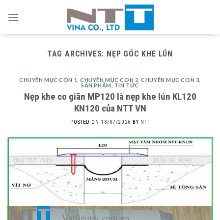
Skip
to
content
TAG ARCHIVES:
NẸP GÓC KHE LÚN
CHUYÊN MỤC CON 1
,
CHUYÊN MỤC CON 2
,
CHUYÊN MỤC CON 3
,
SẢN PHẨM
,
TIN TỨC
Nẹp khe co giãn MP120 là nẹp khe lún KL120
KN120 của NTT VN
POSTED ON
18/07/2026
BY
NTT