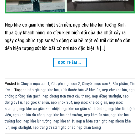
Nẹp khe co giãn khe nhiệt sàn nền, nẹp che khe lún tường Kính
thưa Quý khách hàng, do điều kiện biến đổi của địa chất xảy ra
ngày càng phức tạp sự vận động của bề mặt vỏ trái đất nên dẫn
đến hiện tượng sút lún bất cứ nơi nào đặc biệt là […]
ĐỌC THÊM
→
Posted in
Chuyên mục con 1
,
Chuyên mục con 2
,
Chuyên mục con 3
,
Sản phẩm
,
Tin
tức
|
Tagged
báo giá nẹp khe lún
,
kích thước bản vẽ khe lún
,
nẹp che khe lún
,
nẹp
chống phồng sàn gạch
,
nẹp chống trơn trượt cầu thang
,
nẹp đồng starlight
,
nẹp
đồng t v l u
,
nẹp góc khe lún
,
nẹp ijnox 304
,
nẹp inox khe co giãn
,
nẹp inox
starlight
,
nẹp khe co giãn khe nhiệt
,
nẹp khe co giãn sàn bê tông
,
nẹp khe lún bệnh
viện
,
nẹp khe lún đà nẵng
,
nẹp khe lún nhà xưởng
,
nẹp khe lún sàn
,
nẹp khe lún
trường học
,
nẹp khe lún tường
,
nẹp khe nhiệt
,
nẹp n hôm starlight
,
nẹp nhôm khe
lún
,
nẹp starlight
,
nẹp trang trí starlight
,
phào nẹp chân tường