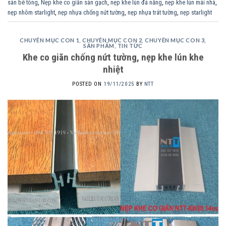
sàn bê tông
,
Nẹp khe co giãn sàn gạch
,
nẹp khe lún đà nẵng
,
nẹp khe lún mái nhà
,
nẹp nhôm starlight
,
nẹp nhựa chống nứt tường
,
nẹp nhựa trát tường
,
nẹp starlight
CHUYÊN MỤC CON 1
,
CHUYÊN MỤC CON 2
,
CHUYÊN MỤC CON 3
,
SẢN PHẨM
,
TIN TỨC
Khe co giãn chống nứt tường, nẹp khe lún khe
nhiệt
POSTED ON
19/11/2025
BY
NTT