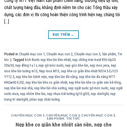
Công ty NTT Việt Nam sản phẩm chính hãng, thương hiệu uy tính,
chất lượng hàng đầu, khẳng định niềm tin cho các Tổng thầu xây
dựng, các đơn vị thi công hoàn thiện công trình hiện nay, chúng tôi
[…]
ĐỌC THÊM
→
Posted in
Chuyên mục con 1
,
Chuyên mục con 2
,
Chuyên mục con 3
,
Sản phẩm
,
Tin
tức
|
Tagged
kích thước nẹp khe lún khe nhiệt
,
nẹp chống trơn trượt tl30 nlp20
l55x30
,
nẹp đồng t u l v
,
nẹp gờ móc nước
,
nẹp góc khe lún
,
nẹp inox jeca
,
nẹp
inox khe lún tường m13
,
Nẹp inox M13
,
nẹp khe co giãn khe nhiệt NS14.5 EJ125
YT12.5
,
nẹp khe lún bệnh viện
,
nẹp khe lún đà nẵng
,
nẹp khe lún đa năng NTT-
KN2w60 EJ02
,
nẹp khe lún khe co giãn nhiệt
,
nẹp khe lún khe co giãn sàn bê tông
,
nẹp khe lún mái nhà
,
nẹp khe lún nhà xưởng
,
nẹp ngắt nước gờ móc nước
,
nẹp ngắt
nước mưa
,
nẹp nhôm khe lún
,
nẹp nhựa trát tường tg10 gl20
,
nẹp starlight
,
nẹp
trang trí starlight
,
phào nẹp chân tường
CHUYÊN MỤC CON 1
,
CHUYÊN MỤC CON 2
,
CHUYÊN MỤC CON 3
,
SẢN PHẨM
,
TIN TỨC
Nẹp khe co giãn khe nhiệt sàn nền, nẹp che