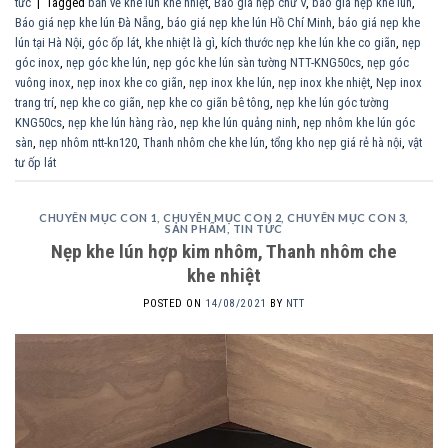
tức
|
Tagged
bản vẽ khe lún khe nhiệt
,
Báo giá nẹp chữ V
,
báo giá nẹp khe lún
,
Báo giá nẹp khe lún Đà Nẵng
,
báo giá nẹp khe lún Hồ Chí Minh
,
báo giá nẹp khe
lún tại Hà Nội
,
góc ốp lát
,
khe nhiệt là gì
,
kích thước nẹp khe lún khe co giãn
,
nẹp
góc inox
,
nẹp góc khe lún
,
nẹp góc khe lún sàn tường NTT-KNG50cs
,
nẹp góc
vuông inox
,
nẹp inox khe co giãn
,
nẹp inox khe lún
,
nẹp inox khe nhiệt
,
Nẹp inox
trang trí
,
nẹp khe co giãn
,
nẹp khe co giãn bê tông
,
nẹp khe lún góc tường
KNG50cs
,
nẹp khe lún hàng rào
,
nẹp khe lún quảng ninh
,
nẹp nhôm khe lún góc
sàn
,
nẹp nhôm ntt-kn120
,
Thanh nhôm che khe lún
,
tổng kho nẹp giá rẻ hà nội
,
vật
tư ốp lát
CHUYÊN MỤC CON 1
,
CHUYÊN MỤC CON 2
,
CHUYÊN MỤC CON 3
,
SẢN PHẨM
,
TIN TỨC
Nẹp khe lún hợp kim nhôm, Thanh nhôm che
khe nhiệt
POSTED ON
14/08/2021
BY
NTT