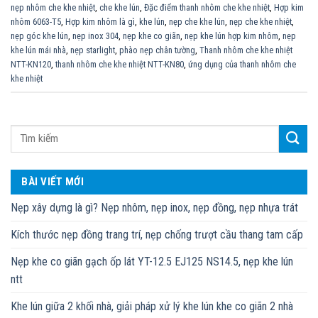
nẹp nhôm che khe nhiệt
,
che khe lún
,
Đặc điểm thanh nhôm che khe nhiệt
,
Hợp kim
nhôm 6063-T5
,
Hợp kim nhôm là gì
,
khe lún
,
nẹp che khe lún
,
nẹp che khe nhiệt
,
nẹp góc khe lún
,
nẹp inox 304
,
nẹp khe co giãn
,
nẹp khe lún hợp kim nhôm
,
nẹp
khe lún mái nhà
,
nẹp starlight
,
phào nẹp chân tường
,
Thanh nhôm che khe nhiệt
NTT-KN120
,
thanh nhôm che khe nhiệt NTT-KN80
,
ứng dụng của thanh nhôm che
khe nhiệt
BÀI VIẾT MỚI
Nẹp xây dựng là gì? Nẹp nhôm, nẹp inox, nẹp đồng, nẹp nhựa trát
Kích thước nẹp đồng trang trí, nẹp chống trượt cầu thang tam cấp
Nẹp khe co giãn gạch ốp lát YT-12.5 EJ125 NS14.5, nẹp khe lún
ntt
Khe lún giữa 2 khối nhà, giải pháp xử lý khe lún khe co giãn 2 nhà