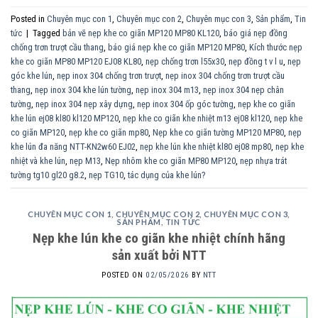
Posted in
Chuyên mục con 1
,
Chuyên mục con 2
,
Chuyên mục con 3
,
Sản phẩm
,
Tin
tức
|
Tagged
bản vẽ nẹp khe co giãn MP120 MP80 KL120
,
báo giá nẹp đồng
chống trơn trượt cầu thang
,
báo giá nẹp khe co giãn MP120 MP80
,
Kích thước nẹp
khe co giãn MP80 MP120 EJ08 KL80
,
nẹp chống trơn l55x30
,
nẹp đồng t v l u
,
nẹp
góc khe lún
,
nẹp inox 304 chống trơn trượt
,
nẹp inox 304 chống trơn trượt cầu
thang
,
nẹp inox 304 khe lún tường
,
nẹp inox 304 m13
,
nẹp inox 304 nẹp chân
tường
,
nẹp inox 304 nẹp xây dựng
,
nẹp inox 304 ốp góc tường
,
nẹp khe co giãn
khe lún ej08 kl80 kl120 MP120
,
nẹp khe co giãn khe nhiệt m13 ej08 kl120
,
nẹp khe
co giãn MP120
,
nẹp khe co giãn mp80
,
Nẹp khe co giãn tường MP120 MP80
,
nẹp
khe lún đa năng NTT-KN2w60 EJ02
,
nẹp khe lún khe nhiệt kl80 ej08 mp80
,
nẹp khe
nhiệt và khe lún
,
nẹp M13
,
Nẹp nhôm khe co giãn MP80 MP120
,
nẹp nhựa trát
tường tg10 gl20 g8.2
,
nẹp TG10
,
tác dụng của khe lún?
CHUYÊN MỤC CON 1
,
CHUYÊN MỤC CON 2
,
CHUYÊN MỤC CON 3
,
SẢN PHẨM
,
TIN TỨC
Nẹp khe lún khe co giãn khe nhiệt chính hãng
sản xuất bởi NTT
POSTED ON
02/05/2026
BY
NTT