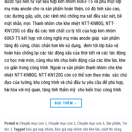
được tạo nên từ vật liệu hợp kim nhôm 6063-T5 và phủ một lớp
mạ màu anode cho ra sản phẩm hoàn thiện, có độ tinh xảo cao,
các đường gấp, uốn, các rãnh nhỏ chống ma sát đều sắc nét, bề
mặt nhẵn, mịn. Thanh nhôm che khe nhiệt NTT-KN80G, NTT-
KN120G có đầy đủ các tính chất cơ lý tốt của hợp kim nhôm
6063-T5 kết hợp với công nghệ mạ màu anode giúp sản phẩm
tăng độ cứng, chắc chắn hơn khi sử dụng, đem tới lớp bảo vệ
hoàn hảo chống lại các tác động xấu của thời tiết và các tác động
cơ học mài mòn, cũng như khi chịu biến động của các khe lún, khe
co giãn trong công trình. Ngoài ra sản phẩm thanh nhôm che khe
nhiệt NTT-KN80G, NTT-KN120G còn có thể sơn theo màu sắc chủ
đạo của tường, khu công trình và chủ đầu tư yêu cầu để phù hợp,
hài hòa với mỹ quan, tăng tính thẩm mỹ cho kiến trúc công trình.
ĐỌC THÊM
→
Posted in
Chuyên mục con 1
,
Chuyên mục con 2
,
Chuyên mục con 3
,
Sản phẩm
,
Tin
tức
|
Tagged
báo giá nẹp nhôm
,
Báo giá nẹp nhôm che khe lún
,
cách thi công