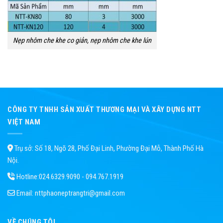
Nẹp nhôm che khe co giản, nẹp nhôm che khe lún
CÔNG TY TNHH SẢN XUẤT THƯƠNG MẠI VÀ XÂY DỰNG NTT
VIỆT NAM
Trụ sở: Số 18, Ngõ 28, Phố Đại Linh, Phường Đại Mỗ, Thành Phố Hà
Nội.
Hotline:
024.6329.9090 - 094.767.1919
Email:
nttphaoneptrangtri@gmail.com
VỀ CHÚNG TÔI