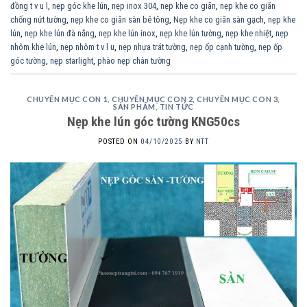
đồng t v u l
,
nẹp góc khe lún
,
nẹp inox 304
,
nẹp khe co giãn
,
nẹp khe co giãn
chống nứt tường
,
nẹp khe co giãn sàn bê tông
,
Nẹp khe co giãn sàn gạch
,
nẹp khe
lún
,
nẹp khe lún đà nẵng
,
nẹp khe lún inox
,
nẹp khe lún tường
,
nẹp khe nhiệt
,
nẹp
nhôm khe lún
,
nẹp nhôm t v l u
,
nẹp nhựa trát tường
,
nẹp ốp cạnh tường
,
nẹp ốp
góc tường
,
nẹp starlight
,
phào nẹp chân tường
CHUYÊN MỤC CON 1
,
CHUYÊN MỤC CON 2
,
CHUYÊN MỤC CON 3
,
SẢN PHẨM
,
TIN TỨC
Nẹp khe lún góc tường KNG50cs
POSTED ON
04/10/2025
BY
NTT