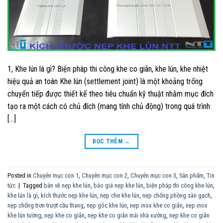
1, Khe lún là gì? Biện pháp thi công khe co giãn, khe lún, khe nhiệt
hiệu quả an toàn Khe lún (settlement joint) là một khoảng trống
chuyển tiếp được thiết kế theo tiêu chuẩn kỹ thuật nhằm mục đích
tạo ra một cách có chủ đích (mang tính chủ động) trong quá trình
[…]
ĐỌC THÊM
→
Posted in
Chuyên mục con 1
,
Chuyên mục con 2
,
Chuyên mục con 3
,
Sản phẩm
,
Tin
tức
|
Tagged
bản vẽ nẹp khe lún
,
báo giá nẹp khe lún
,
biện pháp thi công khe lún
,
khe lún là gì
,
kích thước nẹp khe lún
,
nẹp che khe lún
,
nẹp chống phồng sàn gạch
,
nẹp chống trơn trượt cầu thang
,
nẹp góc khe lún
,
nẹp inox khe co giãn
,
nẹp inox
khe lún tường
,
nẹp khe co giãn
,
nẹp khe co giãn mái nhà xưởng
,
nẹp khe co giãn