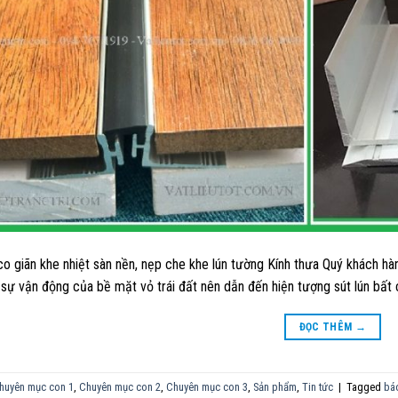
o giãn khe nhiệt sàn nền, nẹp che khe lún tường Kính thưa Quý khách hàn
sự vận động của bề mặt vỏ trái đất nên dẫn đến hiện tượng sút lún bất c
ĐỌC THÊM
→
huyên mục con 1
,
Chuyên mục con 2
,
Chuyên mục con 3
,
Sản phẩm
,
Tin tức
|
Tagged
báo