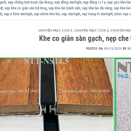
gạch
,
nẹp chống trơn trượt cầu thang
,
nẹp đồng starlight
,
nẹp đồng t v l u
,
nẹp góc khe lún
ệt
,
nẹp khe co giãn sàn bê tông
,
nẹp khe lún bệnh viện
,
nẹp khe lún đà nẵng
,
nẹp khe lú
ệt
,
nẹp n hôm starlight
,
nẹp nhôm khe lún
,
nẹp starlight
,
nẹp trang trí starlight
,
phào nẹp c
CHUYÊN MỤC CON 1
,
CHUYÊN MỤC CON 2
,
CHUYÊN MỤ
Khe co giãn sàn gạch, nẹp che 
POSTED ON
09/12/2025
BY
N