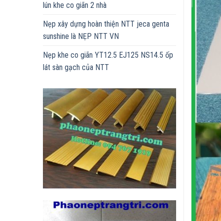
lún khe co giãn 2 nhà
Nẹp xây dựng hoàn thiện NTT jeca genta
sunshine là NẸP NTT VN
Nẹp khe co giãn YT12.5 EJ125 NS14.5 ốp
lát sàn gạch của NTT