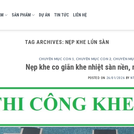
AM
SẢN PHẨM
DỰ ÁN
TIN TỨC
LIÊN HỆ
TAG ARCHIVES:
NẸP KHE LÚN SÀN
CHUYÊN MỤC CON 1
,
CHUYÊN MỤC CON 2
,
CHUYÊN MỤ
Nẹp khe co giãn khe nhiệt sàn nền, 
POSTED ON
26/01/2026
BY
N