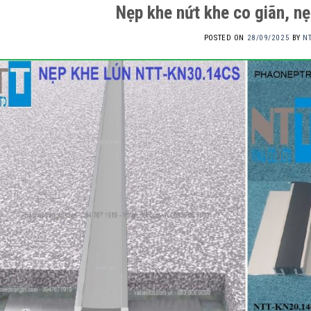
Nẹp khe nứt khe co giãn, nẹ
POSTED ON
28/09/2025
BY
N