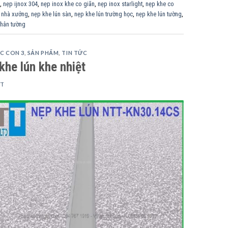
,
nẹp ijnox 304
,
nẹp inox khe co giãn
,
nẹp inox starlight
,
nẹp khe co
n nhà xưởng
,
nẹp khe lún sàn
,
nẹp khe lún trường học
,
nẹp khe lún tường
,
hân tường
C CON 3
,
SẢN PHẨM
,
TIN TỨC
khe lún khe nhiệt
TT