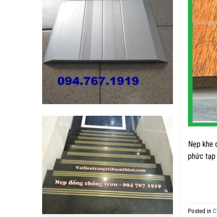
Nẹp khe c
phức tạp 
Posted in
C