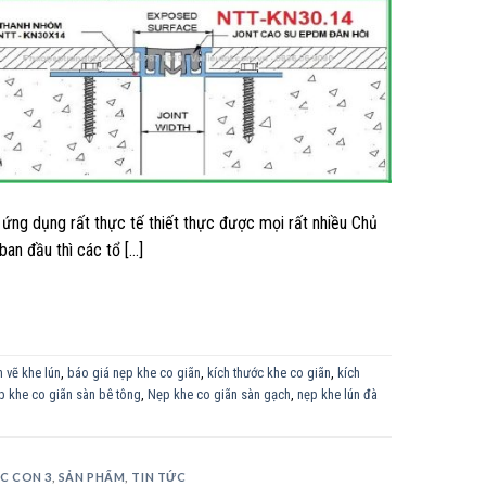
 ứng dụng rất thực tế thiết thực được mọi rất nhiều Chủ
 ban đầu thì các tổ […]
 vẽ khe lún
,
báo giá nẹp khe co giãn
,
kích thước khe co giãn
,
kích
p khe co giãn sàn bê tông
,
Nẹp khe co giãn sàn gạch
,
nẹp khe lún đà
C CON 3
,
SẢN PHẨM
,
TIN TỨC