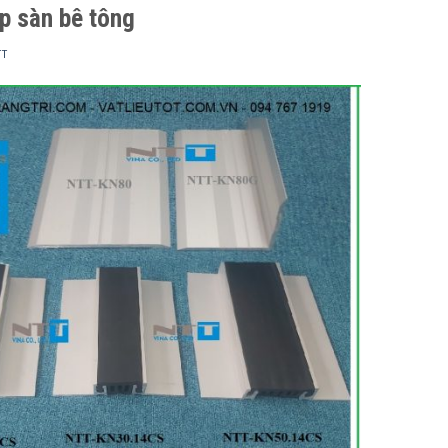
p sàn bê tông
TT