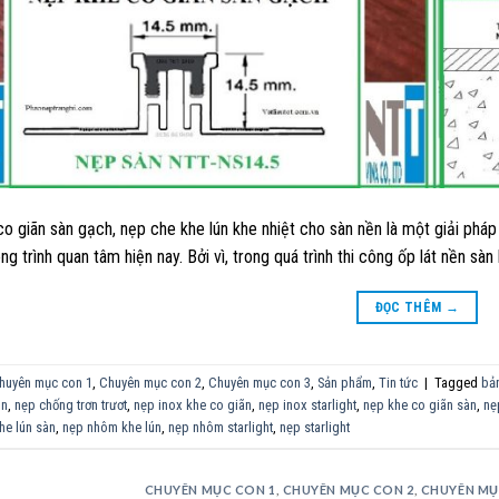
o giãn sàn gạch, nẹp che khe lún khe nhiệt cho sàn nền là một giải pháp
g trình quan tâm hiện nay. Bởi vì, trong quá trình thi công ốp lát nền sàn
ĐỌC THÊM
→
huyên mục con 1
,
Chuyên mục con 2
,
Chuyên mục con 3
,
Sản phẩm
,
Tin tức
|
Tagged
bản
ún
,
nẹp chống trơn trươt
,
nẹp inox khe co giãn
,
nẹp inox starlight
,
nẹp khe co giãn sàn
,
nẹ
he lún sàn
,
nẹp nhôm khe lún
,
nẹp nhôm starlight
,
nẹp starlight
CHUYÊN MỤC CON 1
,
CHUYÊN MỤC CON 2
,
CHUYÊN MỤ