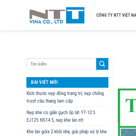
Skip
to
CÔNG TY NTT VIỆT N
content
BÀI VIẾT MỚI
Kích thước nẹp đồng trang trí, nẹp chống
trượt cầu thang tam cấp
Nẹp khe co giãn gạch ốp lát YT-12.5
EJ125 NS14.5, nẹp khe lún ntt
Khe lún giữa 2 khối nhà, giải pháp xử lý khe