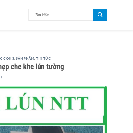
C CON 3
,
SẢN PHẨM
,
TIN TỨC
nẹp che khe lún tường
TT