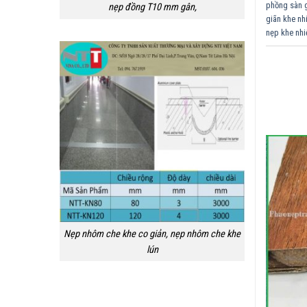
phồng sàn 
nẹp đồng T10 mm gân,
giãn khe nhi
nẹp khe nhi
Nẹp nhôm che khe co giản, nẹp nhôm che khe
lún