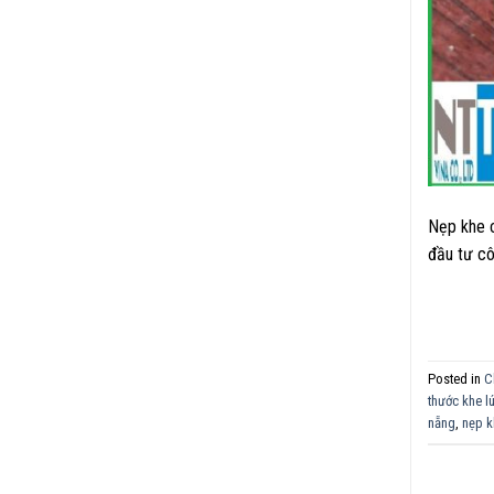
Nẹp khe c
đầu tư côn
Posted in
C
thước khe l
nẵng
,
nẹp k