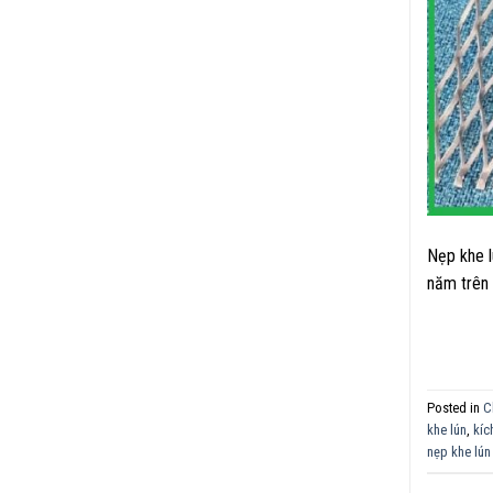
Nẹp khe l
năm trên 
Posted in
C
khe lún
,
kíc
nẹp khe lún