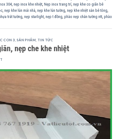
inox 304
,
nẹp inox khe nhiệt
,
Nẹp inox trang trí
,
nẹp khe co giãn bê
óc
,
nẹp khe lún mái nhà
,
nẹp khe lún tường
,
nẹp khe nhiệt sàn bê tông
,
hựa trát tường
,
nẹp starlight
,
nẹp t đồng
,
phào nẹp chân tường ntt
,
phào
C CON 3
,
SẢN PHẨM
,
TIN TỨC
iãn, nẹp che khe nhiệt
TT