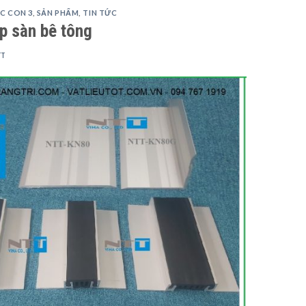
C CON 3
,
SẢN PHẨM
,
TIN TỨC
p sàn bê tông
TT