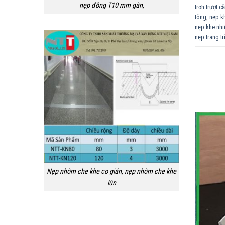
nẹp đồng T10 mm gân,
trơn trượt c
tông
,
nẹp kh
nẹp khe nhi
nẹp trang t
Nẹp nhôm che khe co giản, nẹp nhôm che khe
lún