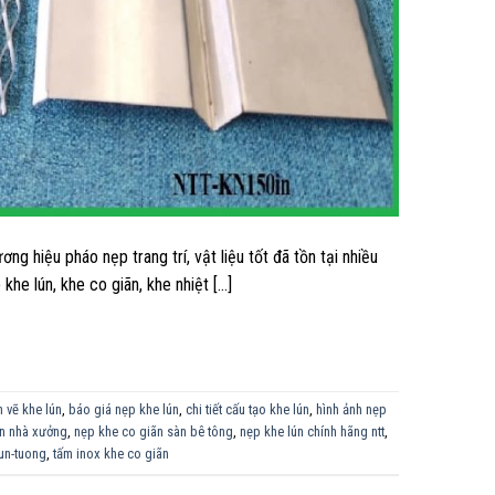
 hiệu pháo nẹp trang trí, vật liệu tốt đã tồn tại nhiều
he lún, khe co giãn, khe nhiệt […]
 vẽ khe lún
,
báo giá nẹp khe lún
,
chi tiết cấu tạo khe lún
,
hình ảnh nẹp
ãn nhà xưởng
,
nẹp khe co giãn sàn bê tông
,
nẹp khe lún chính hãng ntt
,
un-tuong
,
tấm inox khe co giãn