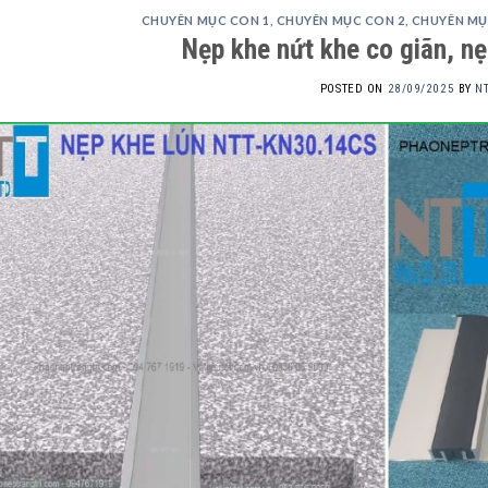
CHUYÊN MỤC CON 1
,
CHUYÊN MỤC CON 2
,
CHUYÊN MỤ
Nẹp khe nứt khe co giãn, nẹ
POSTED ON
28/09/2025
BY
N