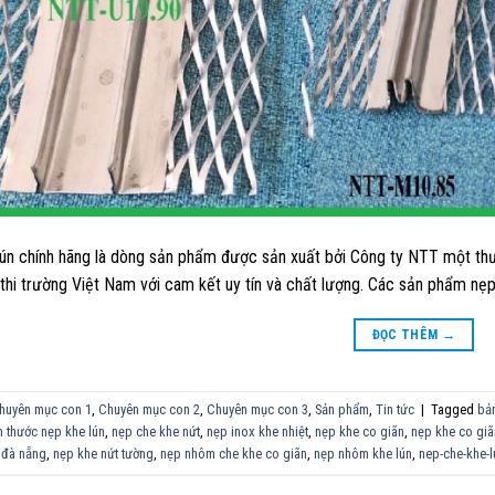
ún chính hãng là dòng sản phẩm được sản xuất bởi Công ty NTT một thương
thi trường Việt Nam với cam kết uy tín và chất lượng. Các sản phẩm nẹp k
ĐỌC THÊM
→
huyên mục con 1
,
Chuyên mục con 2
,
Chuyên mục con 3
,
Sản phẩm
,
Tin tức
|
Tagged
bản
h thước nẹp khe lún
,
nẹp che khe nứt
,
nẹp inox khe nhiệt
,
nẹp khe co giãn
,
nẹp khe co gi
 đà nẵng
,
nẹp khe nứt tường
,
nẹp nhôm che khe co giãn
,
nẹp nhôm khe lún
,
nep-che-khe-l