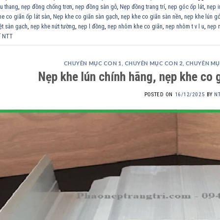
ầu thang
,
nẹp đồng chống trơn
,
nẹp đồng sàn gỗ
,
Nẹp đồng trang trí
,
nẹp góc ốp lát
,
nẹp 
e co giãn ốp lát sàn
,
Nẹp khe co giãn sàn gạch
,
nẹp khe co giãn sàn nền
,
nẹp khe lún g
ệt sàn gạch
,
nẹp khe nứt tường
,
nẹp l đồng
,
nẹp nhôm khe co giãn
,
nẹp nhôm t v l u
,
nẹp n
rí NTT
CHUYÊN MỤC CON 1
,
CHUYÊN MỤC CON 2
,
CHUYÊN MỤ
Nẹp khe lún chính hãng, nẹp khe co g
POSTED ON
16/12/2025
BY
N