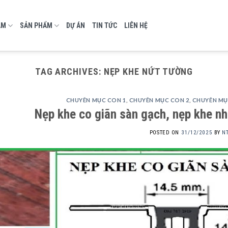
AM
SẢN PHẨM
DỰ ÁN
TIN TỨC
LIÊN HỆ
TAG ARCHIVES:
NẸP KHE NỨT TƯỜNG
CHUYÊN MỤC CON 1
,
CHUYÊN MỤC CON 2
,
CHUYÊN MỤ
Nẹp khe co giãn sàn gạch, nẹp khe nhi
POSTED ON
31/12/2025
BY
N