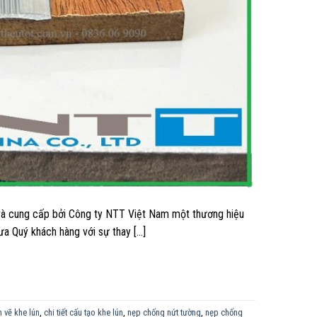
 và cung cấp bởi Công ty NTT Việt Nam một thương hiệu
thưa Quý khách hàng với sự thay […]
 vẽ khe lún
,
chi tiết cấu tạo khe lún
,
nẹp chống nứt tường
,
nẹp chống