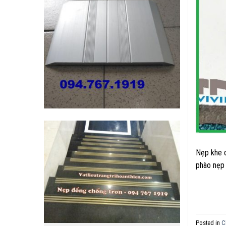
Nẹp khe c
phào nẹp t
Posted in
C