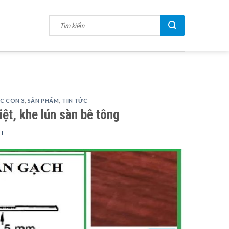
C CON 3
,
SẢN PHẨM
,
TIN TỨC
ệt, khe lún sàn bê tông
TT