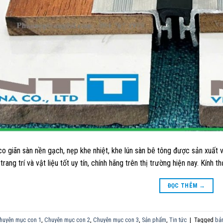
o giãn sàn nền gạch, nẹp khe nhiệt, khe lún sàn bê tông được sản xuất
rang trí và vật liệu tốt uy tín, chính hãng trên thị trường hiện nay. Kính 
ĐỌC THÊM
→
huyên mục con 1
,
Chuyên mục con 2
,
Chuyên mục con 3
,
Sản phẩm
,
Tin tức
|
Tagged
bản