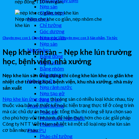
Nẹp luồn dây điện
nẹp đồng T10 mm gân,
Nẹp sàn
Chống trơn
Nẹp nhôm che khe co giản, nẹp nhôm che
Nẹp nhựa
khe lún
Chỉ tường
Góc dương
Nẹp góc âm
Chuyên mục con 1
,
Chuyên mục con 2
,
Chuyên mục con 3
,
Sản phẩm
,
Tin tức
Nẹp sàn
Nẹp thảm
Nẹp khe lún sàn – Nẹp khe lún trường
Bằng đồng
học, bệnh viện, nhà xưởng
Bằng inox
Bằng nhôm
Bằng nhựa
Nẹp khe lún sàn ứng dụng thi công khe lún khe co giãn khe
Nẹp trát vữa
nhiệt cho trường học, bệnh viện, khu nhà xưởng, nhà máy
Nẹp rãnh nước
sản xuất
Nẹp tạo gờ
Nẹp khe lún ứng dụng
thi công sàn có nhiều loại khác nhau, tùy
Nẹp U âm
thuộc vào bản vẽ thiết kế hoặc hiện trạng thực tế ở công trình
Phào chân tường
mà các chủ dự án hoặc các tổng thầu thi công sẽ lựa chọn sao
Phào gỗ
cho phù hợp với tình hình, để hiện thực hơn cho các giải pháp
Phào nhựa Hàn Quốc
Công ty NTT Việt Nam sẽ liệt kê một số loại nẹp khe lún sàn
Phào nhôm
cơ bản nhựa sau:
Phào PU
Phào chỉ tường