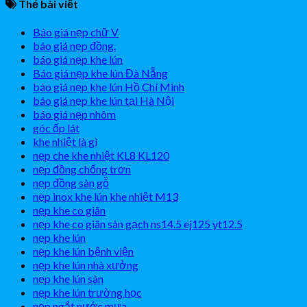
Thẻ bài viết
Báo giá nẹp chữ V
báo giá nẹp đồng.
báo giá nẹp khe lún
Báo giá nẹp khe lún Đà Nẵng
báo giá nẹp khe lún Hồ Chí Minh
báo giá nẹp khe lún tại Hà Nội
báo giá nẹp nhôm
góc ốp lát
khe nhiệt là gì
nẹp che khe nhiệt KL8 KL120
nẹp đồng chống trơn
nẹp đồng sàn gỗ
nẹp inox khe lún khe nhiệt M13
nẹp khe co giãn
nẹp khe co giãn sàn gạch ns14.5 ej125 yt12.5
nẹp khe lún
nẹp khe lún bệnh viện
nẹp khe lún nhà xưởng
nẹp khe lún sàn
nẹp khe lún trường học
nẹp ngắt nước mưa