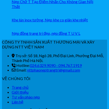
Nẹp Chữ T Tạo Điểm Nhấn Cho Không Gian Nội
Thất
Khe lún inox tường, Nẹp khe co giãn khe nhiệt
Nẹp đồng trang trí đẹp, nẹp đồng T U V L
CÔNG TY TNHH SẢN XUẤT THƯƠNG MẠI VÀ XÂY
DỰNG NTT VIỆT NAM
Trụ sở: Số 18, Ngõ 28, Phố Đại Linh, Phường Đại Mỗ,
Thành Phố Hà Nội.
Hotline:
024.6329.9090 - 094.767.1919
Email:
nttphaoneptrangtri@gmail.com
VỀ CHÚNG TÔI
Trang chủ
Giới thiệu
Tư vấn phào nẹp
Liên hệ