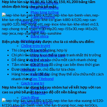
Nẹp khe lún sàn KL80, KL120, KL150, KL200 bằng tấm
Phào góc cổ trần
nhôm định hình che phủ bề mặt:
Phào chân tường
Phào lưng tường
Tấm ốp tường
Phào trần
Bằng nhôm
Bằng gỗ
Bằng nhựa
Nẹp khe lún
Biện pháp thi công này được cho là có nhiều ưu điểm:
Chống trơn trượt
Thi công một cách dễ dàng, hợp lý
Bằng đồng
Chi phí rẻ và hợp lý có thể là cạnh tranh nhất thị trường
Bằng keo chống trơn
Dễ dàng thay thế và sửa chữa một cách nhanh chóng
Bằng nhôm
Tấm nhôm 6063T5 có độ cứng cao bền theo thời gian
Bằng nhựa
Được nhiều dự án, chủ đầu tư lựa chọn
Keo dán
Hàng hóa có sẵn để đáp ứng thay thế sửa chữa một cách
Keo Silicon
Keo Titebond
nhanh chóng
Gạch trang trí
Nẹp khe lún sàn dùng bộ ray nhôm hai vế kết hợp với ron
Gạch kính
cao su phủ bề mặt tạo cao độ cốt nền bằng nhau
Gạch thẻ
Gạch đồng
Gạch đồng trang trí
Dự án