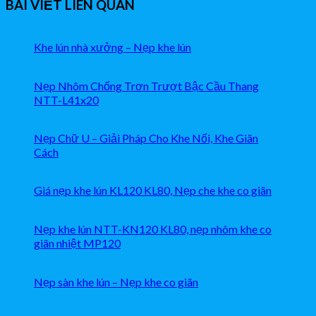
BÀI VIẾT LIÊN QUAN
Khe lún nhà xưởng – Nẹp khe lún
Nẹp Nhôm Chống Trơn Trượt Bậc Cầu Thang
NTT-L41x20
Nẹp Chữ U – Giải Pháp Cho Khe Nối, Khe Giãn
Cách
Giá nẹp khe lún KL120 KL80, Nẹp che khe co giãn
Nẹp khe lún NTT-KN120 KL80, nẹp nhôm khe co
giãn nhiệt MP120
Nẹp sàn khe lún – Nẹp khe co giãn