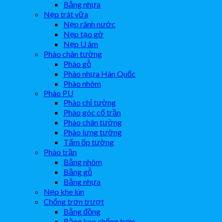
Bằng nhựa
Nẹp trát vữa
Nẹp rãnh nước
Nẹp tạo gờ
Nẹp U âm
Phào chân tường
Phào gỗ
Phào nhựa Hàn Quốc
Phào nhôm
Phào PU
Phào chỉ tường
Phào góc cổ trần
Phào chân tường
Phào lưng tường
Tấm ốp tường
Phào trần
Bằng nhôm
Bằng gỗ
Bằng nhựa
Nẹp khe lún
Chống trơn trượt
Bằng đồng
Bằng keo chống trơn