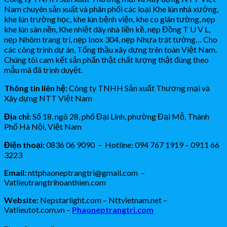
Nam chuyên sản xuất và phân phối các loại Khe lún nhà xưởng,
khe lún trường học, khe lún bệnh viện, khe co giãn tường, nẹp
khe lún sàn nền, Khe nhiệt dãy nhà liền kề, nẹp Đồng T U V L,
nẹp Nhôm trang trí, nẹp Inox 304, nẹp Nhựa trát tường… Cho
các công trình dự án, Tổng thầu xây dựng trên toàn Việt Nam.
Chúng tôi cam kết sản phẩn thật chất lượng thật đúng theo
mẫu mã đã trình duyệt.
Thông tin liên hệ:
Công ty TNHH Sản xuất Thương mại và
Xây dựng NTT Việt Nam
Địa chỉ:
Số 18, ngõ 28, phố Đại Linh, phường Đại Mỗ, Thành
Phố Hà Nội, Việt Nam
Điện thoại:
0836 06 9090 – Hotline: 094 767 1919 – 0911 66
3223
Email:
nttphaoneptrangtri@gmail.com –
Vatlieutrangtrihoanthien.com
Website:
Nepstarlight.com – Nttvietnam.net –
Vatlieutot.com.vn –
Phaoneptrangtri.com