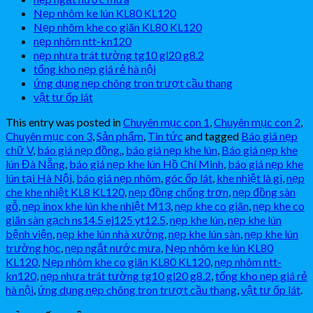
Nẹp nhôm ke lún KL80 KL120
Nẹp nhôm khe co giãn KL80 KL120
nẹp nhôm ntt-kn120
nẹp nhựa trát tường tg10 gl20 g8.2
tổng kho nẹp giá rẻ hà nội
ứng dụng nẹp chông tron trượt cầu thang
vật tư ốp lát
This entry was posted in
Chuyên mục con 1
,
Chuyên mục con 2
,
Chuyên mục con 3
,
Sản phẩm
,
Tin tức
and tagged
Báo giá nẹp
chữ V
,
báo giá nẹp đồng.
,
báo giá nẹp khe lún
,
Báo giá nẹp khe
lún Đà Nẵng
,
báo giá nẹp khe lún Hồ Chí Minh
,
báo giá nẹp khe
lún tại Hà Nội
,
báo giá nẹp nhôm
,
góc ốp lát
,
khe nhiệt là gì
,
nẹp
che khe nhiệt KL8 KL120
,
nẹp đồng chống trơn
,
nẹp đồng sàn
gỗ
,
nẹp inox khe lún khe nhiệt M13
,
nẹp khe co giãn
,
nẹp khe co
giãn sàn gạch ns14.5 ej125 yt12.5
,
nẹp khe lún
,
nẹp khe lún
bệnh viện
,
nẹp khe lún nhà xưởng
,
nẹp khe lún sàn
,
nẹp khe lún
trường học
,
nẹp ngắt nước mưa
,
Nẹp nhôm ke lún KL80
KL120
,
Nẹp nhôm khe co giãn KL80 KL120
,
nẹp nhôm ntt-
kn120
,
nẹp nhựa trát tường tg10 gl20 g8.2
,
tổng kho nẹp giá rẻ
hà nội
,
ứng dụng nẹp chông tron trượt cầu thang
,
vật tư ốp lát
.