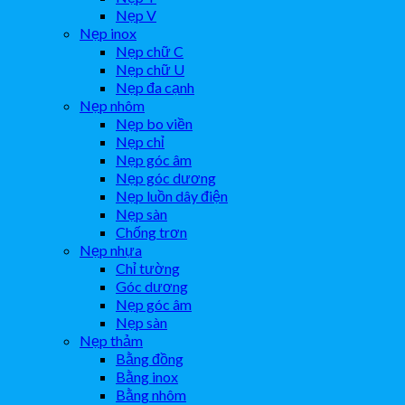
Nẹp V
Nẹp inox
Nẹp chữ C
Nẹp chữ U
Nẹp đa cạnh
Nẹp nhôm
Nẹp bo viền
Nẹp chỉ
Nẹp góc âm
Nẹp góc dương
Nẹp luồn dây điện
Nẹp sàn
Chống trơn
Nẹp nhựa
Chỉ tường
Góc dương
Nẹp góc âm
Nẹp sàn
Nẹp thảm
Bằng đồng
Bằng inox
Bằng nhôm