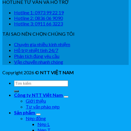
HOTLINE TƯ VẤN VÀ HỖ TRỢ
Hotline 1: 0973 99 22 19
Hotline 2: 0836 06 9090
Hotline 3: 0911 66 3223
TẠI SAO NÊN CHỌN CHÚNG TÔI
Chuyên gia nhiều kinh nhiệm
Hỗ trợ nhiệt tình 24/7
Phân tích đúng yêu cầu
Vận chuyển nhanh chóng
Copyright 2026 ©
NTT VIỆT NAM
Công ty NTT Việt Nam
Giới thiệu
Tư vấn phào nẹp
Sản phẩm
Nẹp đồng
Nẹp L
Nẹp T