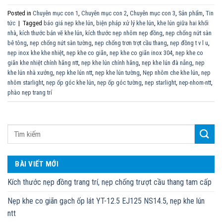
Posted in
Chuyên mục con 1
,
Chuyên mục con 2
,
Chuyên mục con 3
,
Sản phẩm
,
Tin
tức
|
Tagged
báo giá nẹp khe lún
,
biện pháp xử lý khe lún
,
khe lún giữa hai khối
nhà
,
kích thước bản vẽ khe lún
,
kích thước nẹp nhôm nẹp đồng
,
nẹp chống nứt sàn
bê tông
,
nẹp chống nứt sàn tường
,
nẹp chống trơn trợt cầu thang
,
nẹp đồng t v l u
,
nẹp inox khe khe nhiệt
,
nẹp khe co giãn
,
nẹp khe co giãn inox 304
,
nẹp khe co
giãn khe nhiệt chính hãng ntt
,
nẹp khe lún chính hãng
,
nẹp khe lún đà nẵng
,
nẹp
khe lún nhà xưởng
,
nẹp khe lún ntt
,
nẹp khe lún tường
,
Nẹp nhôm che khe lún
,
nẹp
nhôm starlight
,
nẹp ốp góc khe lún
,
nẹp ốp góc tường
,
nẹp starlight
,
nep-nhom-ntt
,
phào nẹp trang trí
BÀI VIẾT MỚI
Kích thước nẹp đồng trang trí, nẹp chống trượt cầu thang tam cấp
Nẹp khe co giãn gạch ốp lát YT-12.5 EJ125 NS14.5, nẹp khe lún
ntt