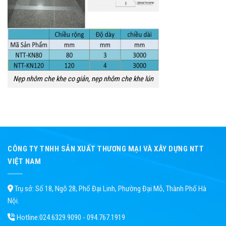
Nẹp nhôm che khe co giản, nẹp nhôm che khe lún
CÔNG TY TNHH SẢN XUẤT THƯƠNG MẠI VÀ XÂY DỰNG NTT
VIỆT NAM
Trụ sở: Số 18, Ngõ 28, Phố Đại Linh, Phường Đại Mỗ, Thành Phố Hà
Nội.
Hotline:
024.6329.9090 - 094.767.1919