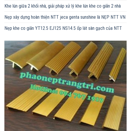
Khe lún giữa 2 khối nhà, giải pháp xử lý khe lún khe co giãn 2 nhà
Nẹp xây dựng hoàn thiện NTT jeca genta sunshine là NẸP NTT VN
Nẹp khe co giãn YT12.5 EJ125 NS14.5 ốp lát sàn gạch của NTT