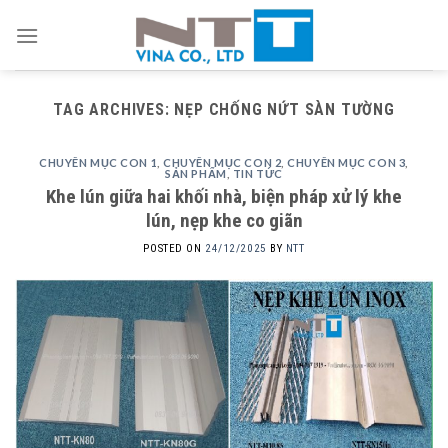
Skip
to
content
TAG ARCHIVES:
NẸP CHỐNG NỨT SÀN TƯỜNG
CHUYÊN MỤC CON 1
,
CHUYÊN MỤC CON 2
,
CHUYÊN MỤC CON 3
,
SẢN PHẨM
,
TIN TỨC
Khe lún giữa hai khối nhà, biện pháp xử lý khe
lún, nẹp khe co giãn
POSTED ON
24/12/2025
BY
NTT