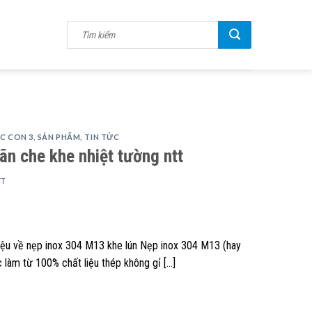
C CON 3
,
SẢN PHẨM
,
TIN TỨC
ãn che khe nhiệt tường ntt
TT
hiệu về nẹp inox 304 M13 khe lún Nẹp inox 304 M13 (hay
 làm từ 100% chất liệu thép không gỉ […]