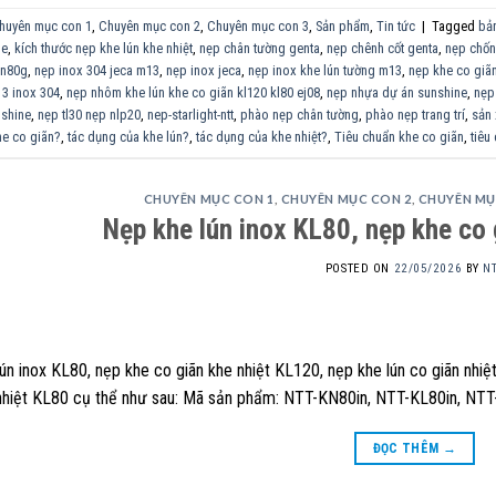
huyên mục con 1
,
Chuyên mục con 2
,
Chuyên mục con 3
,
Sản phẩm
,
Tin tức
|
Tagged
bản
ne
,
kích thước nẹp khe lún khe nhiệt
,
nẹp chân tường genta
,
nẹp chênh cốt genta
,
nẹp chống
kn80g
,
nẹp inox 304 jeca m13
,
nẹp inox jeca
,
nẹp inox khe lún tường m13
,
nẹp khe co giãn
3 inox 304
,
nẹp nhôm khe lún khe co giãn kl120 kl80 ej08
,
nẹp nhựa dự án sunshine
,
nẹp
nshine
,
nẹp tl30 nẹp nlp20
,
nep-starlight-ntt
,
phào nẹp chân tường
,
phào nẹp trang trí
,
sản 
he co giãn?
,
tác dụng của khe lún?
,
tác dụng của khe nhiệt?
,
Tiêu chuẩn khe co giãn
,
tiêu
CHUYÊN MỤC CON 1
,
CHUYÊN MỤC CON 2
,
CHUYÊN MỤ
Nẹp khe lún inox KL80, nẹp khe co 
POSTED ON
22/05/2026
BY
N
ún inox KL80, nẹp khe co giãn khe nhiệt KL120, nẹp khe lún co giãn nhiệ
nhiệt KL80 cụ thể như sau: Mã sản phẩm: NTT-KN80in, NTT-KL80in, NTT
ĐỌC THÊM
→