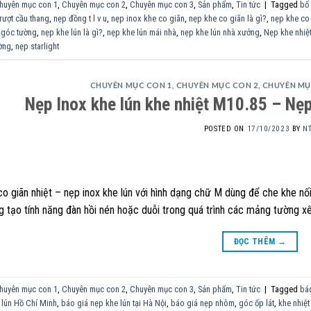
huyên mục con 1
,
Chuyên mục con 2
,
Chuyên mục con 3
,
Sản phẩm
,
Tin tức
|
Tagged
bố 
trượt cầu thang
,
nẹp đồng t l v u
,
nẹp inox khe co giãn
,
nẹp khe co giãn là gì?
,
nẹp khe co
 góc tường
,
nẹp khe lún là gì?
,
nẹp khe lún mái nhà
,
nẹp khe lún nhà xưởng
,
Nẹp khe nhiệt
ường
,
nẹp starlight
CHUYÊN MỤC CON 1
,
CHUYÊN MỤC CON 2
,
CHUYÊN MỤ
Nẹp Inox khe lún khe nhiệt M10.85 – Nẹ
POSTED ON
17/10/2023
BY
N
o giãn nhiệt – nẹp inox khe lún với hình dạng chữ M dùng để che khe nối 
 tạo tính năng đàn hồi nén hoặc duỗi trong quá trình các mảng tường x
ĐỌC THÊM
→
huyên mục con 1
,
Chuyên mục con 2
,
Chuyên mục con 3
,
Sản phẩm
,
Tin tức
|
Tagged
bá
 lún Hồ Chí Minh
,
báo giá nẹp khe lún tại Hà Nội
,
báo giá nẹp nhôm
,
góc ốp lát
,
khe nhiệt 