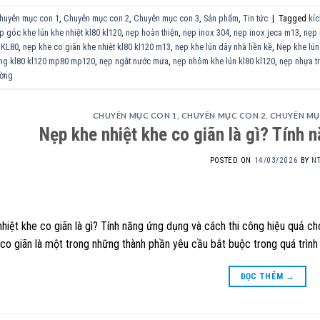
huyên mục con 1
,
Chuyên mục con 2
,
Chuyên mục con 3
,
Sản phẩm
,
Tin tức
|
Tagged
kíc
p góc khe lún khe nhiệt kl80 kl120
,
nẹp hoàn thiện
,
nẹp inox 304
,
nẹp inox jeca m13
,
nẹp 
 KL80
,
nẹp khe co giãn khe nhiệt kl80 kl120 m13
,
nẹp khe lún dãy nhà liền kề
,
Nẹp khe lún
ẳng kl80 kl120 mp80 mp120
,
nẹp ngắt nước mưa
,
nẹp nhôm khe lún kl80 kl120
,
nẹp nhựa tr
ường
CHUYÊN MỤC CON 1
,
CHUYÊN MỤC CON 2
,
CHUYÊN MỤ
Nẹp khe nhiệt khe co giãn là gì? Tính n
POSTED ON
14/03/2026
BY
N
hiệt khe co giãn là gì? Tính năng ứng dụng và cách thi công hiệu quả cho
 co giãn là một trong những thành phần yêu cầu bắt buộc trong quá trình th
ĐỌC THÊM
→