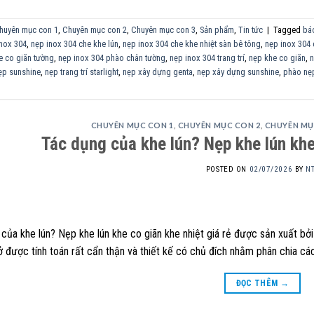
huyên mục con 1
,
Chuyên mục con 2
,
Chuyên mục con 3
,
Sản phẩm
,
Tin tức
|
Tagged
báo
inox 304
,
nẹp inox 304 che khe lún
,
nẹp inox 304 che khe nhiệt sàn bê tông
,
nẹp inox 304 
e co giãn tường
,
nẹp inox 304 phào chân tường
,
nẹp inox 304 trang trí
,
nẹp khe co giãn
,
n
ẹp sunshine
,
nẹp trang trí starlight
,
nẹp xây dựng genta
,
nẹp xây dựng sunshine
,
phào nẹp
CHUYÊN MỤC CON 1
,
CHUYÊN MỤC CON 2
,
CHUYÊN MỤ
Tác dụng của khe lún? Nẹp khe lún khe 
POSTED ON
02/07/2026
BY
N
của khe lún? Nẹp khe lún khe co giãn khe nhiệt giá rẻ được sản xuất bởi
 được tính toán rất cẩn thận và thiết kế có chủ đích nhằm phân chia các 
ĐỌC THÊM
→