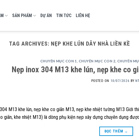
AM
SẢN PHẨM
DỰ ÁN
TIN TỨC
LIÊN HỆ
TAG ARCHIVES:
NẸP KHE LÚN DÃY NHÀ LIỀN KỀ
CHUYÊN MỤC CON 1
,
CHUYÊN MỤC CON 2
,
CHUYÊN MỤ
Nẹp inox 304 M13 khe lún, nẹp khe co gi
POSTED ON
10/07/2026
BY
N
304 M13 khe lún, nẹp khe co giãn M13, nẹp khe nhiệt tường M13 Giới t
o giãn, khe nhiệt M13) là dòng phụ kiện nẹp xây dựng chuyên dụng được
ĐỌC THÊM
→