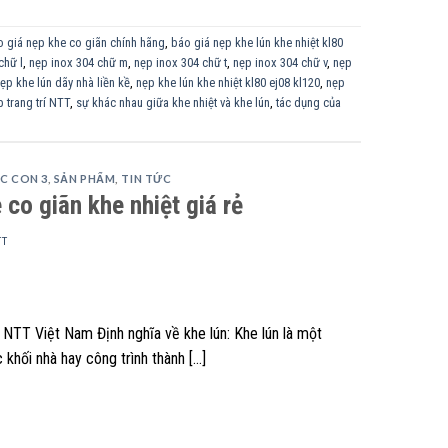
 giá nẹp khe co giãn chính hãng
,
báo giá nẹp khe lún khe nhiệt kl80
chữ l
,
nẹp inox 304 chữ m
,
nẹp inox 304 chữ t
,
nẹp inox 304 chữ v
,
nẹp
ẹp khe lún dãy nhà liền kề
,
nẹp khe lún khe nhiệt kl80 ej08 kl120
,
nẹp
 trang trí NTT
,
sự khác nhau giữa khe nhiệt và khe lún
,
tác dụng của
C CON 3
,
SẢN PHẨM
,
TIN TỨC
co giãn khe nhiệt giá rẻ
TT
 NTT Việt Nam Định nghĩa về khe lún: Khe lún là một
khối nhà hay công trình thành […]