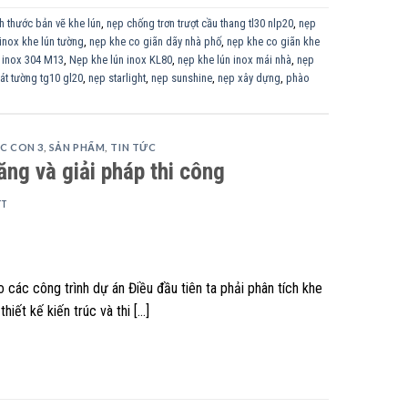
h thước bản vẽ khe lún
,
nẹp chống trơn trượt cầu thang tl30 nlp20
,
nẹp
inox khe lún tường
,
nẹp khe co giãn dãy nhà phố
,
nẹp khe co giãn khe
 inox 304 M13
,
Nẹp khe lún inox KL80
,
nẹp khe lún inox mái nhà
,
nẹp
át tường tg10 gl20
,
nẹp starlight
,
nẹp sunshine
,
nẹp xây dựng
,
phào
C CON 3
,
SẢN PHẨM
,
TIN TỨC
ăng và giải pháp thi công
TT
 các công trình dự án Điều đầu tiên ta phải phân tích khe
iết kế kiến trúc và thi […]