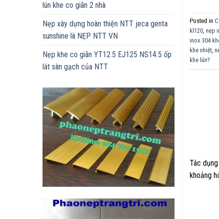
lún khe co giãn 2 nhà
Posted in
C
Nẹp xây dựng hoàn thiện NTT jeca genta
kl120
,
nẹp 
sunshine là NẸP NTT VN
inox 304 kh
khe nhiệt
,
n
Nẹp khe co giãn YT12.5 EJ125 NS14.5 ốp
khe lún?
lát sàn gạch của NTT
Tác dụng 
khoảng hở