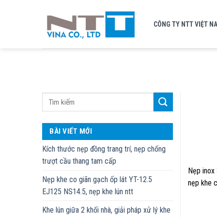
Skip
to
CÔNG TY NTT VIỆT N
content
BÀI VIẾT MỚI
Kích thước nẹp đồng trang trí, nẹp chống
trượt cầu thang tam cấp
Nẹp inox 
Nẹp khe co giãn gạch ốp lát YT-12.5
nẹp khe c
EJ125 NS14.5, nẹp khe lún ntt
Khe lún giữa 2 khối nhà, giải pháp xử lý khe