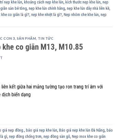
trí nẹp khe lún
,
khoảng cách nẹp khe lún
,
kích thước nẹp khe lún
,
nẹp
 giãn sàn bê tông
,
nẹp khe lún chính hãng
,
nẹp khe lún dãy nhà liền kề
,
 khe co giãn là gì?
,
nẹp khe nhiệt là gì?
,
Nẹp nhôm che khe lún
,
nẹp
C CON 3
,
SẢN PHẨM
,
TIN TỨC
p khe co giãn M13, M10.85
TT
liên kết giữa hai mảng tường tạo ron trang trí âm với
ê dịch biến dạng
o giá nẹp đồng.
,
báo giá nẹp khe lún
,
Báo giá nẹp khe lún Đà Nẵng
,
báo
là gì
,
nẹp đồng chống trơn
,
nẹp đồng sàn gỗ
,
Nẹp inox khe co giãn