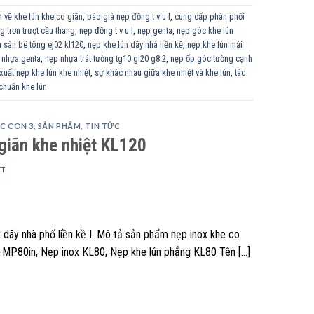
 vẽ khe lún khe co giãn
,
báo giá nẹp đồng t v u l
,
cung cấp phân phối
 trơn trượt cầu thang
,
nẹp đồng t v u l
,
nẹp genta
,
nẹp góc khe lún
 sàn bê tông ej02 kl120
,
nẹp khe lún dãy nhà liền kề
,
nẹp khe lún mái
 nhựa genta
,
nẹp nhựa trát tường tg10 gl20 g8.2
,
nẹp ốp góc tường cạnh
xuất nẹp khe lún khe nhiệt
,
sự khác nhau giữa khe nhiệt và khe lún
,
tác
 chuẩn khe lún
C CON 3
,
SẢN PHẨM
,
TIN TỨC
giãn khe nhiệt KL120
TT
t dãy nhà phố liền kề I. Mô tả sản phẩm nẹp inox khe co
-MP80in, Nẹp inox KL80, Nẹp khe lún phẳng KL80 Tên […]