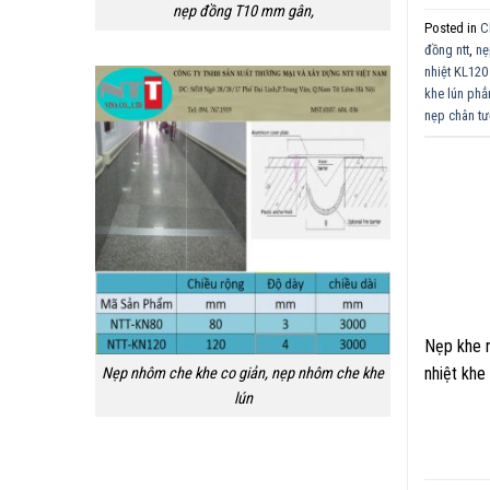
nẹp đồng T10 mm gân,
Posted in
C
đồng ntt
,
nẹ
nhiệt KL120
khe lún ph
nẹp chân t
Nẹp khe n
nhiệt khe
Nẹp nhôm che khe co giản, nẹp nhôm che khe
lún