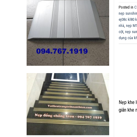
Posted in
C
nẹp sunshi
ej08c kl80 
nhà
,
nẹp M1
cột
,
nẹp su
dụng của k
Nẹp khe l
giãn khe 