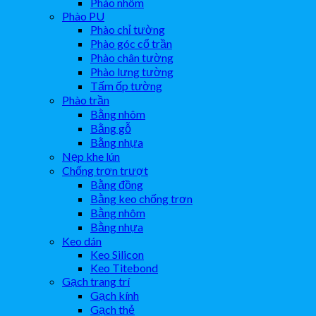
Phào nhôm
Phào PU
Phào chỉ tường
Phào góc cổ trần
Phào chân tường
Phào lưng tường
Tấm ốp tường
Phào trần
Bằng nhôm
Bằng gỗ
Bằng nhựa
Nẹp khe lún
Chống trơn trượt
Bằng đồng
Bằng keo chống trơn
Bằng nhôm
Bằng nhựa
Keo dán
Keo Silicon
Keo Titebond
Gạch trang trí
Gạch kính
Gạch thẻ