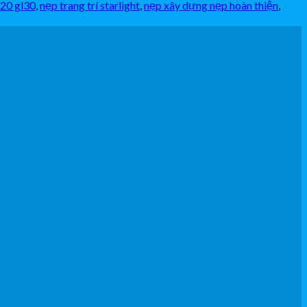
l20 gl30
,
nẹp trang trí starlight
,
nẹp xây dựng nẹp hoàn thiện
,