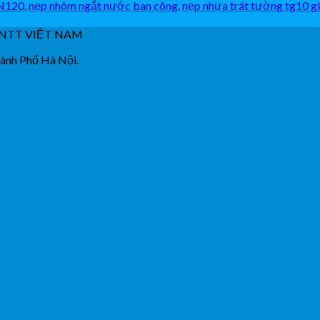
KN120
,
nẹp nhôm ngắt nước ban công
,
nẹp nhựa trát tường tg10 g
NTT VIỆT NAM
hành Phố Hà Nội.