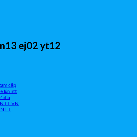
 m13 ej02 yt12
 tam cấp
 lún ntt
 2 nhà
ẸP NTT VN
a NTT