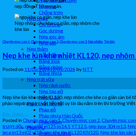
Nẹp luồn dây điện
nẹp đồng T10 mm gân,
Nẹp sàn
Chống trơn
Nẹp nhựa
Nẹp nhôm che khe co giản, nẹp nhôm che
Chỉ tường
khe lún
Góc dương
Nẹp góc âm
Chuyên mục con 1
,
Chuyên mục con 2
,
Chuyên mục con 3
,
Sản phẩm
,
Tin tức
Nẹp sàn
Nẹp thảm
Nẹp khe lún khe nhiệt KL120, nẹp nhôm 
Bằng đồng
Bằng inox
Bằng nhôm
Posted on
11/05/2026
12/05/2026
by
NTT
Bằng nhựa
Nẹp trát vữa
11
Nẹp rãnh nước
Th5
Nẹp tạo gờ
Nẹp khe lún khe nhiệt KL120, nẹp nhôm che khe co giãn sàn bê 
Nẹp U âm
phào nẹp trang trí, vật liệu tốt uy tín lâu năm trên thi trường Việt
Phào chân tường
Phào gỗ
Đọc thêm
→
Phào nhựa Hàn Quốc
Posted in
Chuyên mục con 1
,
Chuyên mục con 2
,
Chuyên mục con
Phào nhôm
trượt dốc
,
nẹp ej02 ej125 ns14.5 YT12.5
,
nẹp inox 304 m13
,
Nẹp
Phào PU
jeca m13 ej02 yt12
,
nẹp khe lún KL120 KN120
,
Nẹp khe lún sàn
Phào chỉ tường