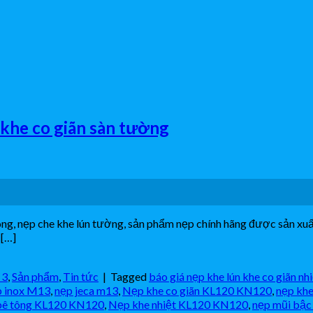
khe co giãn sàn tường
tông, nẹp che khe lún tường, sản phẩm nẹp chính hãng được sản x
 […]
 3
,
Sản phẩm
,
Tin tức
|
Tagged
báo giá nẹp khe lún khe co giãn nh
 inox M13
,
nẹp jeca m13
,
Nẹp khe co giãn KL120 KN120
,
nẹp khe
 bê tông KL120 KN120
,
Nẹp khe nhiệt KL120 KN120
,
nẹp mũi bậc