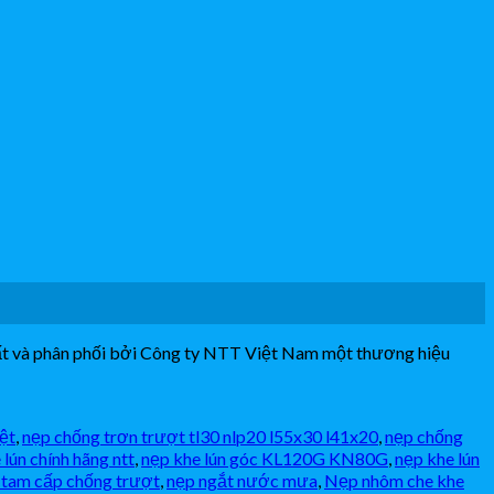
uất và phân phối bởi Công ty NTT Việt Nam một thương hiệu
iệt
,
nẹp chống trơn trượt tl30 nlp20 l55x30 l41x20
,
nẹp chống
 lún chính hãng ntt
,
nẹp khe lún góc KL120G KN80G
,
nẹp khe lún
 tam cấp chống trượt
,
nẹp ngắt nước mưa
,
Nẹp nhôm che khe