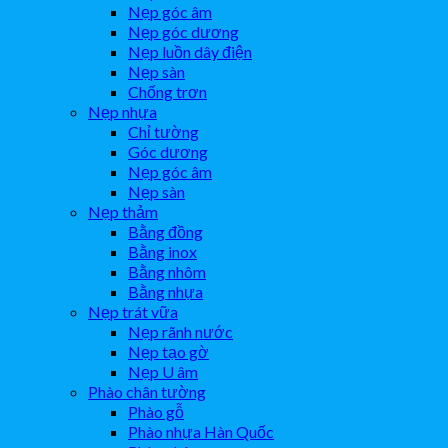
Nẹp góc âm
Nẹp góc dương
Nẹp luồn dây điện
Nẹp sàn
Chống trơn
Nẹp nhựa
Chỉ tường
Góc dương
Nẹp góc âm
Nẹp sàn
Nẹp thảm
Bằng đồng
Bằng inox
Bằng nhôm
Bằng nhựa
Nẹp trát vữa
Nẹp rãnh nước
Nẹp tạo gờ
Nẹp U âm
Phào chân tường
Phào gỗ
Phào nhựa Hàn Quốc