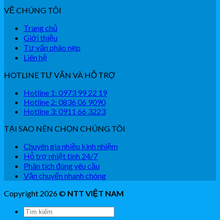
VỀ CHÚNG TÔI
Trang chủ
Giới thiệu
Tư vấn phào nẹp
Liên hệ
HOTLINE TƯ VẤN VÀ HỖ TRỢ
Hotline 1: 0973 99 22 19
Hotline 2: 0836 06 9090
Hotline 3: 0911 66 3223
TẠI SAO NÊN CHỌN CHÚNG TÔI
Chuyên gia nhiều kinh nhiệm
Hỗ trợ nhiệt tình 24/7
Phân tích đúng yêu cầu
Vận chuyển nhanh chóng
Copyright 2026 ©
NTT VIỆT NAM