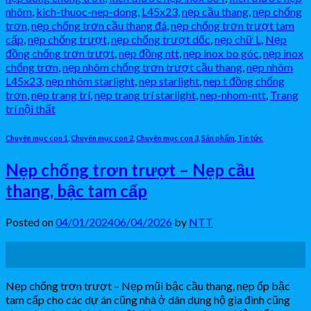
nhôm
,
kich-thuoc-nep-dong
,
L45x23
,
nẹp cầu thang
,
nẹp chống
trơn
,
nẹp chống trơn cầu thang đá
,
nẹp chống trơn trượt tam
cấp
,
nẹp chống trượt
,
nẹp chống trượt dốc
,
nẹp chữ L
,
Nẹp
đồng chống trơn trượt
,
nẹp đồng ntt
,
nẹp inox bo góc
,
nẹp inox
chống trơn
,
nẹp nhôm chống trơn trượt cầu thang
,
nẹp nhôm
L45x23
,
nẹp nhôm starlight
,
nẹp starlight
,
nep t đồng chống
trơn
,
nẹp trang trí
,
nẹp trang trí starlight
,
nep-nhom-ntt
,
Trang
trí nội thất
Chuyên mục con 1
,
Chuyên mục con 2
,
Chuyên mục con 3
,
Sản phẩm
,
Tin tức
Nẹp chống trơn trượt – Nẹp cầu
thang, bậc tam cấp
Posted on
04/01/2024
06/04/2026
by
NTT
04
Th1
Nẹp chống trơn trượt – Nẹp mũi bậc cầu thang, nẹp ốp bậc
tam cấp cho các dự án cũng nhà ở dân dụng hộ gia đình cũng