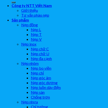
Công ty NTT Việt Nam
Giới thiệu
Tư vấn phào nẹp
Sản phẩm
Nẹp đồng
Nẹp L
Nẹp T
Nẹp V
Nẹp inox
Nẹp chữ C
Nẹp chữ U
Nẹp đa cạnh
Nẹp nhôm
Nẹp bo viền
Nẹp chỉ
Nẹp góc âm
Nẹp góc dương
Nẹp luồn dây điện
Nẹp sàn
Chống trơn
Nẹp nhựa
Chỉ tường