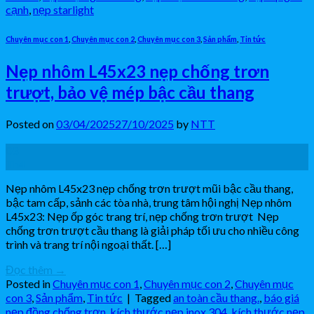
cạnh
,
nẹp starlight
Chuyên mục con 1
,
Chuyên mục con 2
,
Chuyên mục con 3
,
Sản phẩm
,
Tin tức
Nẹp nhôm L45x23 nẹp chống trơn
trượt, bảo vệ mép bậc cầu thang
Posted on
03/04/2025
27/10/2025
by
NTT
03
Th4
Nẹp nhôm L45x23 nẹp chống trơn trượt mũi bậc cầu thang,
bậc tam cấp, sảnh các tòa nhà, trung tâm hội nghị Nẹp nhôm
L45x23: Nẹp ốp góc trang trí, nẹp chống trơn trượt Nẹp
chống trơn trượt cầu thang là giải pháp tối ưu cho nhiều công
trình và trang trí nội ngoại thất. […]
Đọc thêm
→
Posted in
Chuyên mục con 1
,
Chuyên mục con 2
,
Chuyên mục
con 3
,
Sản phẩm
,
Tin tức
|
Tagged
an toàn cầu thang.
,
báo giá
nẹp đồng chống trơn
,
kích thước nẹp inox 304
,
kích thước nẹp