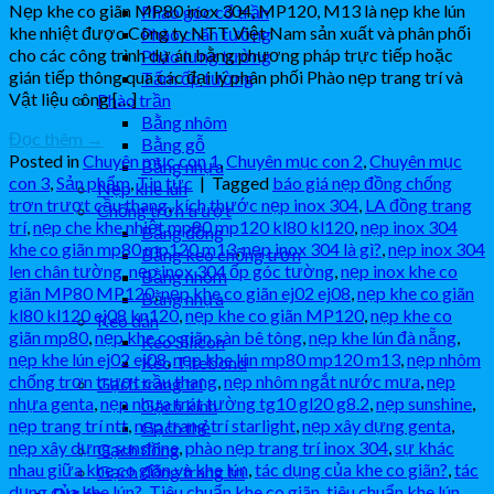
Nẹp khe co giãn MP80 inox 304, MP120, M13 là nẹp khe lún
Phào góc cổ trần
khe nhiệt được Công ty NTT Việt Nam sản xuất và phân phối
Phào chân tường
cho các công trình dự án bằng phương pháp trực tiếp hoặc
Phào lưng tường
gián tiếp thông qua các đại lý phân phối Phào nẹp trang trí và
Tấm ốp tường
Vật liệu công […]
Phào trần
Bằng nhôm
Đọc thêm
→
Bằng gỗ
Posted in
Chuyên mục con 1
,
Chuyên mục con 2
,
Chuyên mục
Bằng nhựa
con 3
,
Sản phẩm
,
Tin tức
|
Tagged
báo giá nẹp đồng chống
Nẹp khe lún
trơn trượt cầu thang
,
kích thước nẹp inox 304
,
LA đồng trang
Chống trơn trượt
trí
,
nẹp che khe nhiệt mp80 mp120 kl80 kl120
,
nẹp inox 304
Bằng đồng
khe co giãn mp80 mp120 m13
,
nẹp inox 304 là gì?
,
nẹp inox 304
Bằng keo chống trơn
len chân tường
,
nẹp inox 304 ốp góc tường
,
nẹp inox khe co
Bằng nhôm
giãn MP80 MP120
,
nẹp khe co giãn ej02 ej08
,
nẹp khe co giãn
Bằng nhựa
kl80 kl120 ej08 kn120
,
nẹp khe co giãn MP120
,
nẹp khe co
Keo dán
giãn mp80
,
nẹp khe co giãn sàn bê tông
,
nẹp khe lún đà nẵng
,
Keo Silicon
nẹp khe lún ej02 ej08
,
nẹp khe lún mp80 mp120 m13
,
nẹp nhôm
Keo Titebond
chống trơn trượt cầu thang
,
nẹp nhôm ngắt nước mưa
,
nẹp
Gạch trang trí
nhựa genta
,
nẹp nhựa trát tường tg10 gl20 g8.2
,
nẹp sunshine
,
Gạch kính
nẹp trang trí ntt
,
nẹp trang trí starlight
,
nẹp xây dựng genta
,
Gạch thẻ
nẹp xây dựng sunshine
,
phào nẹp trang trí inox 304
,
sự khác
Gạch đồng
nhau giữa khe co giãn và khe lún
,
tác dụng của khe co giãn?
,
tác
Gạch đồng trang trí
dụng của khe lún?
,
Tiêu chuẩn khe co giãn
,
tiêu chuẩn khe lún
Dự án