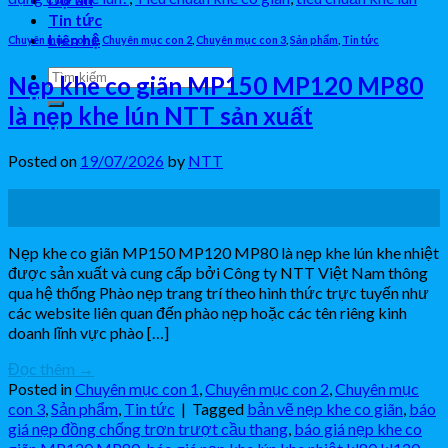
Tin tức
Liên hệ
Chuyên mục con 1
,
Chuyên mục con 2
,
Chuyên mục con 3
,
Sản phẩm
,
Tin tức
Nẹp khe co giãn MP150 MP120 MP80
là nẹp khe lún NTT sản xuất
Posted on
19/07/2026
by
NTT
19
Th7
Nẹp khe co giãn MP150 MP120 MP80 là nẹp khe lún khe nhiệt
được sản xuất và cung cấp bởi Công ty NTT Việt Nam thông
qua hệ thống Phào nẹp trang trí theo hình thức trực tuyến như
các website liên quan đến phào nẹp hoặc các tên riêng kinh
doanh lĩnh vực phào […]
Đọc thêm
→
Posted in
Chuyên mục con 1
,
Chuyên mục con 2
,
Chuyên mục
con 3
,
Sản phẩm
,
Tin tức
|
Tagged
bản vẽ nẹp khe co giãn
,
báo
giá nẹp đồng chống trơn trượt cầu thang
,
báo giá nẹp khe co