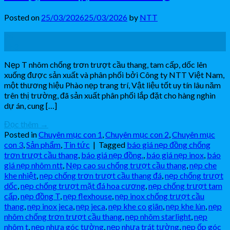
Posted on
25/03/2026
25/03/2026
by
NTT
25
Th3
Nẹp T nhôm chống trơn trượt cầu thang, tam cấp, dốc lên
xuống được sản xuất và phân phối bởi Công ty NTT Việt Nam,
một thương hiệu Phào nẹp trang trí, Vật liệu tốt uy tín lâu năm
trên thị trường, đã sản xuất phân phối lắp đặt cho hàng nghìn
dự án, cung […]
Đọc thêm
→
Posted in
Chuyên mục con 1
,
Chuyên mục con 2
,
Chuyên mục
con 3
,
Sản phẩm
,
Tin tức
|
Tagged
báo giá nẹp đồng chống
trơn trượt cầu thang
,
báo giá nẹp đồng.
,
báo giá nẹp inox
,
báo
giá nẹp nhôm ntt
,
Nẹp cao su chống trượt cầu thang
,
nẹp che
khe nhiệt
,
nẹp chống trơn trượt cầu thang đá
,
nẹp chống trượt
dốc
,
nẹp chống trượt mặt đá hoa cương
,
nẹp chống trượt tam
cấp
,
nẹp đồng T
,
nẹp flexhouse
,
nẹp inox chống trượt cầu
thang
,
nẹp inox jeca
,
nẹp jeca
,
nẹp khe co giãn
,
nẹp khe lún
,
nẹp
nhôm chống trơn trượt cầu thang
,
nẹp nhôm starlight
,
nẹp
nhôm t
,
nẹp nhựa góc tường
,
nẹp nhựa trát tường
,
nẹp ốp góc