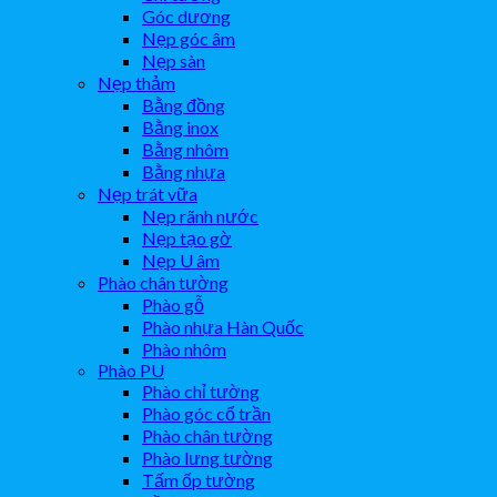
Góc dương
Nẹp góc âm
Nẹp sàn
Nẹp thảm
Bằng đồng
Bằng inox
Bằng nhôm
Bằng nhựa
Nẹp trát vữa
Nẹp rãnh nước
Nẹp tạo gờ
Nẹp U âm
Phào chân tường
Phào gỗ
Phào nhựa Hàn Quốc
Phào nhôm
Phào PU
Phào chỉ tường
Phào góc cổ trần
Phào chân tường
Phào lưng tường
Tấm ốp tường