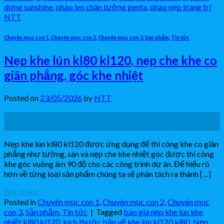
dựng sunshine
,
phào len chân tường genta
,
phào nẹp trang trí
NTT
Chuyên mục con 1
,
Chuyên mục con 2
,
Chuyên mục con 3
,
Sản phẩm
,
Tin tức
Nẹp khe lún kl80 kl120, nẹp che khe co
giãn phẳng, góc khe nhiệt
Posted on
23/05/2026
by
NTT
23
Th5
Nẹp khe lún kl80 kl120 được ứng dụng để thi công khe co giãn
phẳng như tường, sàn và nẹp che khe nhiệt góc được thi công
khe góc vuông âm 90 độ cho các công trình dự án. Để hiểu rõ
hơn về từng loại sản phẩm chúng ta sẽ phân tách ra thành […]
Đọc thêm
→
Posted in
Chuyên mục con 1
,
Chuyên mục con 2
,
Chuyên mục
con 3
,
Sản phẩm
,
Tin tức
|
Tagged
báo giá nẹp khe lún khe
nhiệt kl80 kl120
,
kích thước bản vẽ khe lún kl120 kl80
,
Nẹp