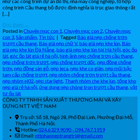
như các công trình dự án đô thị, nhà máy công nghiệp, tổ hợp
công trình Cầu thang bộ được định nghĩa là trục giao thông rất
[…]
Đọc thêm
→
Posted in
Chuyên mục con 1
,
Chuyên mục con 2
,
Chuyên mục
con 3
,
Sản phẩm
,
Tin tức
|
Tagged
Báo giá nẹp chống trơn
trượt cầu thang
,
Báo giá nẹp chữ V
,
báo giá nẹp khe lún
,
Báo
giá nẹp khe lún Đà Nẵng
,
báo giá nẹp khe lún tại Hà Nội
,
góc ốp
lát
,
góc ốp lát giá rẻ hà nội
,
hình ảnh nẹp chống trơn cầu thang
,
nẹp chống trơn trươt
,
nẹp chống trượt dốc
,
nẹp đồng chống
trơn
,
nẹp đồng sàn gỗ
,
nẹp jeca
,
nẹp khe co giãn
,
nẹp mũi bậc
tam cấp chống trượt
,
nẹp nhôm chống trơn trượt cầu thang
,
nẹp nhôm ej02
,
nẹp starlight
,
Thanh nhôm che khe lún
,
tổng kho
nẹp giá rẻ hà nội
,
ứng dụng nẹp chông tron trượt cầu thang
,
vật
tư ốp lát
CÔNG TY TNHH SẢN XUẤT THƯƠNG MẠI VÀ XÂY
DỰNG NTT VIỆT NAM
Trụ sở: Số 18, Ngõ 28, Phố Đại Linh, Phường Đại Mỗ,
Thành Phố Hà Nội.
Hotline:
024.6329.9090 - 094.767.1919
Email:
nttphaoneptrangtri@gmail.com