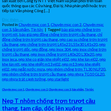
sản xuất bởi Công ty NTT Việt Nam và phân phối trên toàn
quốc thông qua các Cửa hàng, Đại lý, Nhà phân phối hoặc trực
tiếp tại Văn phòng Công […]
Đọc thêm
→
Posted in
Chuyên mục con 1
,
Chuyên mục con 2
,
Chuyên mục
con 3
,
Sản phẩm
,
Tin tức
|
Tagged
báo giá nẹp chống trơn
trượt ntt
,
báo giá nẹp đồng chống trơn trượt cầu thang
,
chỉ
đồng chống trơn trượt càu thang
,
nẹp cao su chống trơn trượt
cầu thang
,
nẹp chống trơn trượt L45x23 L55x30 L41x20
,
nẹp
chống trượt dốc
,
nẹp đồng
,
nẹp inox 304
,
nẹp inox chống trơn
trượt cầu thang
,
nẹp inox chống trượt L40x20 L30x20
,
nẹp
inox jeca
,
nẹp khe co giãn khe nhiệt ej02
,
nẹp khe lún ej02
,
nẹp
khe lún ntt
,
nẹp khe nhiệt m13 ej02
,
nẹp m13 nẹp khe nhiệt
ej02
,
nẹp ngắt nước mưa
,
nẹp nhôm chống trơn TL30 NLP20
,
nẹp nhôm chống trơn trượt cầu thang
,
nẹp nhựa TG10 GL20
,
nẹp nhựa trát cạnh tường
,
nẹp starlight
Chuyên mục con 1
,
Chuyên mục con 2
,
Chuyên mục con 3
,
Sản phẩm
,
Tin tức
Nẹp T nhôm chống trơn trượt cầu
thang, tam cấp, dốc lên xuống