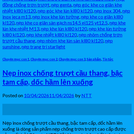
đồng chống trơn trượt
,
nẹp genta
,
nẹp góc khe co giãn khe
nhiệt kl80 kl120
,
nẹp góc khe lún kl80 kl120
,
nẹp inox 304
,
nẹp
inox jeca m13
,
nẹp inox khe lún tường
,
nẹp khe co giãn kl80
kl120
,
nẹp khe co giãn sàn gạch ns14.5 ej125 yt12.5
,
nẹp khe
lún khe nhiệt M13
,
nẹp khe lún kl80 kl120
,
nẹp khe lún tường
kl80 kl120
,
nẹp khe nhiệt kl80 kl120
,
nẹp nhôm chống trơn
trượt cầu thang
,
nẹp nhôm khe lún sàn kl80 kl120
,
nẹp
sunshine
,
nẹp trang trí starlight
Chuyên mục con 1
,
Chuyên mục con 2
,
Chuyên mục con 3
,
Sản phẩm
,
Tin tức
Nẹp inox chống trượt cầu thang, bậc
tam cấp, dốc hầm lên xuống
Posted on
10/04/2026
11/04/2026
by
NTT
10
Th4
Nẹp inox chống trượt cầu thang, bậc tam cấp, dốc hầm lên
xuống là dòng sản phẩm nẹp chống trơn trượt cao cấp được