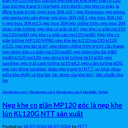
giãn MP120 MP80
,
báo giá nẹp khe lún khe nhiệt kl80 kl120
,
báo giá nẹp trang trí starlight
,
kích thước nẹp khe co giãn
,
la
đồng trang trí ntt
,
mẹp inox 304 chữ l
,
nẹp flexhouse
,
nẹp genta
,
nẹp genta nẹp xây dựng
,
nẹp inox 304 chữ t
,
nẹp inox 304 chữ
v
,
nẹp inox 304 m13
,
nẹp inox 304 nẹp chống trơn
,
nẹp inox 304
phào chân tường
,
nẹp khe co giãn là gì?
,
nẹp khe co giãn mp150
mp120 mp80
,
nẹp khe co giãn sàn mp120 mp80
,
Nẹp khe co
giãn tường MP120 MP80
,
nẹp khe lún kl120 mp120 kl120
ej125
,
nẹp khe lún là gì?
,
nẹp nhôm chống trơn trượt cầu thang
,
nẹp nhôm khe co giãn mp120 mp80
,
nẹp nhôm khe lún kl80
mp80 kl120 mp120
,
nẹp nhựa trát tường tg10 gl20
,
nẹp
sunshine
,
nẹp trát canh tường tg10 g8.2
,
nẹp u âm tường gl20
,
nẹp xây dựng sunshine
,
phào nẹp trang trí NTT
,
sự khác nhau
giữa khe nhiệt và khe lún
,
tác dụng của khe lún?
,
tiêu chuẩn khe
lún
Chuyên mục con 1
,
Chuyên mục con 2
,
Chuyên mục con 3
,
Sản phẩm
,
Tin tức
Nẹp khe co giãn MP120 góc là nẹp khe
lún KL120G NTT sản xuất
Posted on
18/07/2026
18/07/2026
by
NTT