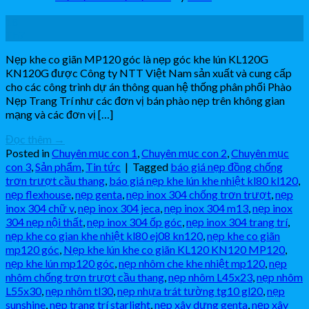
18
Th7
Nẹp khe co giãn MP120 góc là nẹp góc khe lún KL120G
KN120G được Công ty NTT Việt Nam sản xuất và cung cấp
cho các công trình dự án thông quan hệ thống phân phối Phào
Nẹp Trang Trí như các đơn vị bán phào nẹp trên không gian
mạng và các đơn vị […]
Đọc thêm
→
Posted in
Chuyên mục con 1
,
Chuyên mục con 2
,
Chuyên mục
con 3
,
Sản phẩm
,
Tin tức
|
Tagged
báo giá nẹp đồng chống
trơn trượt cầu thang
,
báo giá nẹp khe lún khe nhiệt kl80 kl120
,
nẹp flexhouse
,
nẹp genta
,
nẹp inox 304 chống trơn trượt
,
nẹp
inox 304 chữ v
,
nẹp inox 304 jeca
,
nẹp inox 304 m13
,
nẹp inox
304 nẹp nội thất
,
nẹp inox 304 ốp góc
,
nẹp inox 304 trang trí
,
nẹp khe co gian khe nhiệt kl80 ej08 kn120
,
nẹp khe co giãn
mp120 góc
,
Nẹp khe lún khe co giãn KL120 KN120 MP120
,
nẹp khe lún mp120 góc
,
nẹp nhôm che khe nhiệt mp120
,
nẹp
nhôm chống trơn trượt cầu thang
,
nẹp nhôm L45x23
,
nẹp nhôm
L55x30
,
nẹp nhôm tl30
,
nẹp nhựa trát tường tg10 gl20
,
nẹp
sunshine
,
nẹp trang trí starlight
,
nẹp xây dựng genta
,
nẹp xây