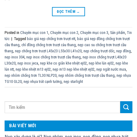
ĐỌC THÊM
→
Posted in
Chuyên mục con 1
,
Chuyên mục con 2
,
Chuyên mục con 3
,
Sản phẩm
,
Tin
tức
|
Tagged
báo giá nẹp chống trơn trượt ntt
,
báo giá nẹp đồng chống trơn trượt
cầu thang
,
chỉ đồng chống trơn trượt càu thang
,
nẹp cao su chống trơn trượt cầu
thang
,
nẹp chống trơn trượt L45x23 L55x30 L41x20
,
nẹp chống trượt dốc
,
nẹp đồng
,
nẹp inox 304
,
nẹp inox chống trơn trượt cầu thang
,
nẹp inox chống trượt L40x20
L30x20
,
nẹp inox jeca
,
nẹp khe co giãn khe nhiệt ej02
,
nẹp khe lún ej02
,
nẹp khe
lún ntt
,
nẹp khe nhiệt m13 ej02
,
nẹp m13 nẹp khe nhiệt ej02
,
nẹp ngắt nước mưa
,
nẹp nhôm chống trơn TL30 NLP20
,
nẹp nhôm chống trơn trượt cầu thang
,
nẹp nhựa
TG10 GL20
,
nẹp nhựa trát cạnh tường
,
nẹp starlight
BÀI VIẾT MỚI
Nẹp xây dựng là gì? Nẹp nhôm, nẹp inox, nẹp đồng, nẹp nhựa trát