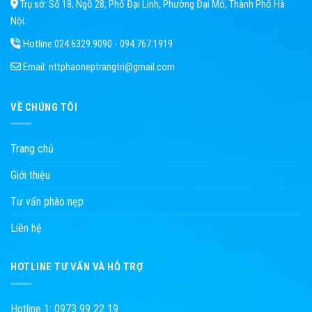
Trụ sở: Số 18, Ngõ 28, Phố Đại Linh, Phường Đại Mỗ, Thành Phố Hà
Nội.
Hotline:
024.6329.9090 - 094.767.1919
Email:
nttphaoneptrangtri@gmail.com
VỀ CHÚNG TÔI
Trang chủ
Giới thiệu
Tư vấn phào nẹp
Liên hệ
HOTLINE TƯ VẤN VÀ HỖ TRỢ
Hotline 1: 0973 99 22 19