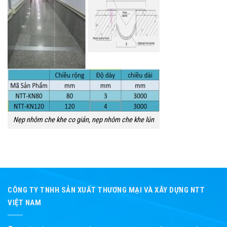
Nẹp nhôm che khe co giản, nẹp nhôm che khe lún
CÔNG TY TNHH SẢN XUẤT THƯƠNG MẠI VÀ XÂY DỰNG NTT
VIỆT NAM