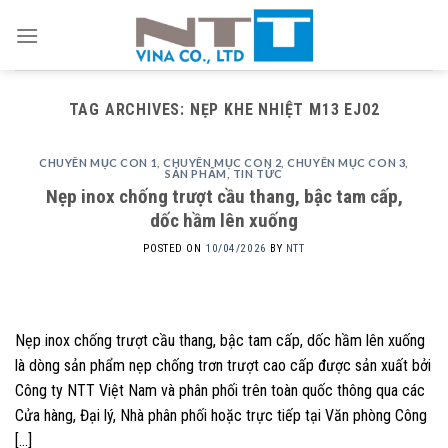
Skip
to
content
TAG ARCHIVES:
NẸP KHE NHIỆT M13 EJ02
CHUYÊN MỤC CON 1
,
CHUYÊN MỤC CON 2
,
CHUYÊN MỤC CON 3
,
SẢN PHẨM
,
TIN TỨC
Nẹp inox chống trượt cầu thang, bậc tam cấp,
dốc hầm lên xuống
POSTED ON
10/04/2026
BY
NTT
Nẹp inox chống trượt cầu thang, bậc tam cấp, dốc hầm lên xuống
là dòng sản phẩm nẹp chống trơn trượt cao cấp được sản xuất bởi
Công ty NTT Việt Nam và phân phối trên toàn quốc thông qua các
Cửa hàng, Đại lý, Nhà phân phối hoặc trực tiếp tại Văn phòng Công
[…]