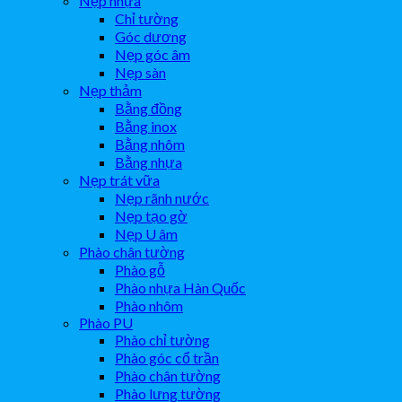
Nẹp nhựa
Chỉ tường
Góc dương
Nẹp góc âm
Nẹp sàn
Nẹp thảm
Bằng đồng
Bằng inox
Bằng nhôm
Bằng nhựa
Nẹp trát vữa
Nẹp rãnh nước
Nẹp tạo gờ
Nẹp U âm
Phào chân tường
Phào gỗ
Phào nhựa Hàn Quốc
Phào nhôm
Phào PU
Phào chỉ tường
Phào góc cổ trần
Phào chân tường
Phào lưng tường