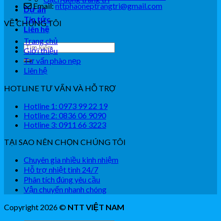
Email:
nttphaoneptrangtri@gmail.com
Dự án
Tin tức
VỀ CHÚNG TÔI
Liên hệ
Trang chủ
Giới thiệu
Tư vấn phào nẹp
Liên hệ
HOTLINE TƯ VẤN VÀ HỖ TRỢ
Hotline 1: 0973 99 22 19
Hotline 2: 0836 06 9090
Hotline 3: 0911 66 3223
TẠI SAO NÊN CHỌN CHÚNG TÔI
Chuyên gia nhiều kinh nhiệm
Hỗ trợ nhiệt tình 24/7
Phân tích đúng yêu cầu
Vận chuyển nhanh chóng
Copyright 2026 ©
NTT VIỆT NAM