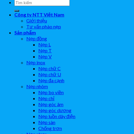
Công ty NTT Việt Nam
Giới thiệu
Tư vấn phào nẹp
Sản phẩm
Nẹp đồng
Nẹp L
Nẹp T
Nẹp V
Nẹp inox
Nẹp chữ C
Nẹp chữ U
Nẹp đa cạnh
Nẹp nhôm
Nẹp bo viền
Nẹp chỉ
Nẹp góc âm
Nẹp góc dương
Nẹp luồn dây điện
Nẹp sàn
Chống trơn