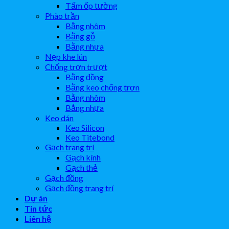
Tấm ốp tường
Phào trần
Bằng nhôm
Bằng gỗ
Bằng nhựa
Nẹp khe lún
Chống trơn trượt
Bằng đồng
Bằng keo chống trơn
Bằng nhôm
Bằng nhựa
Keo dán
Keo Silicon
Keo Titebond
Gạch trang trí
Gạch kính
Gạch thẻ
Gạch đồng
Gạch đồng trang trí
Dự án
Tin tức
Liên hệ