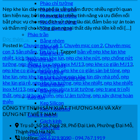
Phào chỉ tường
Nẹp khe lún dãy nhà phố là sản phẩm được nhiều người quan
Phào góc cổ trần
tâm hiện nay, bởi nó mang lại nhiều tính năng và ưu điểm nổi
Phào chân tường
bật phục vụ cho mục đích sử dụng lâu dài, đảm bảo sự án toàn
Phào lưng tường
và thẩm mỹ cho không gian ngoại thất dãy nhà liền kề nối […]
Tấm ốp tường
Phào trần
Đọc thêm
→
Bằng nhôm
Posted in
Chuyên mục con 1
,
Chuyên mục con 2
,
Chuyên mục
Bằng gỗ
con 3
,
Sản phẩm
,
Tin tức
|
Tagged
bản vẽ nẹp khe lún khe
Bằng nhựa
nhiệt
,
kích thước nẹp khe lún
,
nẹp che khe nứt
,
nẹp chống nứt
Nẹp khe lún
tường
,
nẹp đồng t l u v
,
nẹp inox MJ13
,
nẹp khe co giãn MJ13
,
Chống trơn trượt
nẹp khe co giãn nhà liền kề
,
nẹp khe co giãn sàn bê tông
,
nẹp
Bằng đồng
khe lún
,
nẹp khe lún chính hãng
,
nẹp khe lún dãy nhà phố
,
nẹp
Bằng keo chống trơn
khe lún giá rẻ
,
nẹp khe lún tường
,
nẹp khe nhiệt
,
nẹp khe nhiệt
Bằng nhôm
inox MJ13
,
nep nhom
,
nẹp nhựa trát tường
,
nẹp trang trí nội
Bằng nhựa
thất
,
nẹp trát hoàn thiện
,
nẹp U âm tường
,
nẹp xây dựng hoàn
Keo dán
thiện
Keo Silicon
CÔNG TY TNHH SẢN XUẤT THƯƠNG MẠI VÀ XÂY
Keo Titebond
DỰNG NTT VIỆT NAM
Gạch trang trí
Gạch kính
Trụ sở: Số 18, Ngõ 28, Phố Đại Linh, Phường Đại Mỗ,
Gạch thẻ
Thành Phố Hà Nội.
Gạch đồng
Hotline:
024.6329.9090 - 094.767.1919
Gạch đồng trang trí