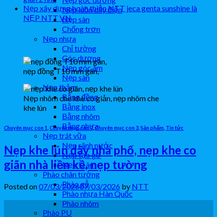
Nẹp xây dựng hoàn thiện NTT jeca genta sunshine là
Nẹp luồn dây điện
NẸP NTT VN
Nẹp sàn
Chống trơn
Nẹp nhựa
Chỉ tường
Góc dương
Nẹp góc âm
nẹp đồng T10 mm gân,
Nẹp sàn
Nẹp thảm
Bằng đồng
Nẹp nhôm che khe co giản, nẹp nhôm che
Bằng inox
khe lún
Bằng nhôm
Bằng nhựa
Chuyên mục con 1
,
Chuyên mục con 2
,
Chuyên mục con 3
,
Sản phẩm
,
Tin tức
Nẹp trát vữa
Nẹp rãnh nước
Nẹp khe lún dãy nhà phố, nẹp khe co
Nẹp tạo gờ
giãn nhà liền kề, nẹp tường
Nẹp U âm
Phào chân tường
Phào gỗ
Posted on
07/03/2026
07/03/2026
by
NTT
Phào nhựa Hàn Quốc
Phào nhôm
07
Phào PU
Th3