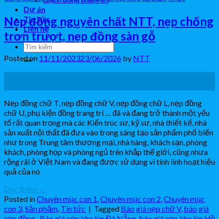
Dự án
Nẹp đồng nguyên chất NTT, nẹp chống
Tin tức
Liên hệ
trơn trượt, nẹp đồng sàn gỗ
Posted on
11/11/2023
23/06/2026
by
NTT
11
Th11
Nẹp đồng chữ T, nẹp đồng chữ V, nẹp đồng chữ L, nẹp đồng
chữ U, phụ kiện đồng trang trí … đã và đang trở thành một yếu
tố rất quan trọng mà các Kiến trúc sư, kỹ sư, nhà thiết kế, nhà
sản xuất nội thất đã đưa vào trong sáng tạo sản phẩm phổ biến
như trong Trung tâm thương mại, nhà hàng, khách sạn, phòng
khách, phòng họp và phòng ngủ trên khắp thế giới, cũng nhưa
rộng rãi ở Việt Nam và đang được sử dụng vì tính linh hoạt hiệu
quả của nó
Đọc thêm
→
Posted in
Chuyên mục con 1
,
Chuyên mục con 2
,
Chuyên mục
con 3
,
Sản phẩm
,
Tin tức
|
Tagged
Báo giá nẹp chữ V
,
báo giá
nẹp đồng.
,
Báo giá nẹp khe lún Đà Nẵng
,
báo giá nẹp khe lún Hồ