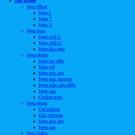
Sản phẩm
Nẹp đồng
Nẹp L
Nẹp T
Nẹp V
Nẹp inox
Nẹp chữ C
Nẹp chữ U
Nẹp đa cạnh
Nẹp nhôm
Nẹp bo viền
Nẹp chỉ
Nẹp góc âm
Nẹp góc dương
Nẹp luồn dây điện
Nẹp sàn
Chống trơn
Nẹp nhựa
Chỉ tường
Góc dương
Nẹp góc âm
Nẹp sàn
Nẹp thảm