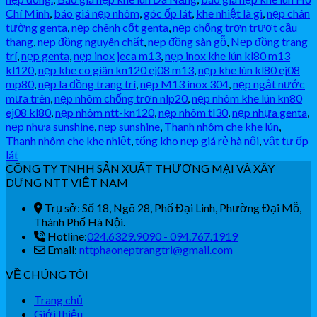
Chí Minh
,
báo giá nẹp nhôm
,
góc ốp lát
,
khe nhiệt là gì
,
nẹp chân
tường genta
,
nẹp chênh cốt genta
,
nẹp chống trơn trượt cầu
thang
,
nẹp đồng nguyên chất
,
nẹp đồng sàn gỗ
,
Nẹp đồng trang
trí
,
nẹp genta
,
nẹp inox jeca m13
,
nẹp inox khe lún kl80 m13
kl120
,
nẹp khe co giãn kn120 ej08 m13
,
nẹp khe lún kl80 ej08
mp80
,
nẹp la đồng trang trí
,
nẹp M13 inox 304
,
nẹp ngắt nước
mưa trên
,
nẹp nhôm chống trơn nlp20
,
nẹp nhôm khe lún kn80
ej08 kl80
,
nẹp nhôm ntt-kn120
,
nẹp nhôm tl30
,
nẹp nhựa genta
,
nẹp nhựa sunshine
,
nẹp sunshine
,
Thanh nhôm che khe lún
,
Thanh nhôm che khe nhiệt
,
tổng kho nẹp giá rẻ hà nội
,
vật tư ốp
lát
CÔNG TY TNHH SẢN XUẤT THƯƠNG MẠI VÀ XÂY
DỰNG NTT VIỆT NAM
Trụ sở: Số 18, Ngõ 28, Phố Đại Linh, Phường Đại Mỗ,
Thành Phố Hà Nội.
Hotline:
024.6329.9090 - 094.767.1919
Email:
nttphaoneptrangtri@gmail.com
VỀ CHÚNG TÔI
Trang chủ
Giới thiệu