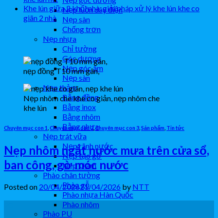
Khe lún giữa 2 khối nhà, giải pháp xử lý khe lún khe co
Nẹp luồn dây điện
giãn 2 nhà
Nẹp sàn
Chống trơn
Nẹp nhựa
Chỉ tường
Góc dương
Nẹp góc âm
nẹp đồng T10 mm gân,
Nẹp sàn
Nẹp thảm
Bằng đồng
Nẹp nhôm che khe co giản, nẹp nhôm che
Bằng inox
khe lún
Bằng nhôm
Bằng nhựa
Chuyên mục con 1
,
Chuyên mục con 2
,
Chuyên mục con 3
,
Sản phẩm
,
Tin tức
Nẹp trát vữa
Nẹp rãnh nước
Nẹp nhôm ngắt nước mưa trên cửa sổ,
Nẹp tạo gờ
ban công, gờ móc nước
Nẹp U âm
Phào chân tường
Phào gỗ
Posted on
20/04/2026
21/04/2026
by
NTT
Phào nhựa Hàn Quốc
Phào nhôm
20
Phào PU
Th4