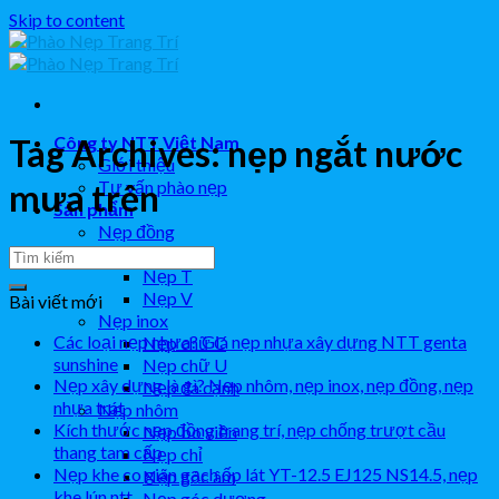
Skip to content
Công ty NTT Việt Nam
Tag Archives:
nẹp ngắt nước
Giới thiệu
Tư vấn phào nẹp
mưa trên
Sản phẩm
Nẹp đồng
Nẹp L
Nẹp T
Nẹp V
Bài viết mới
Nẹp inox
Các loại nẹp nhựa? Giá nẹp nhựa xây dựng NTT genta
Nẹp chữ C
sunshine
Nẹp chữ U
Nẹp xây dựng là gì? Nẹp nhôm, nẹp inox, nẹp đồng, nẹp
Nẹp đa cạnh
nhựa trát
Nẹp nhôm
Kích thước nẹp đồng trang trí, nẹp chống trượt cầu
Nẹp bo viền
thang tam cấp
Nẹp chỉ
Nẹp khe co giãn gạch ốp lát YT-12.5 EJ125 NS14.5, nẹp
Nẹp góc âm
khe lún ntt
Nẹp góc dương