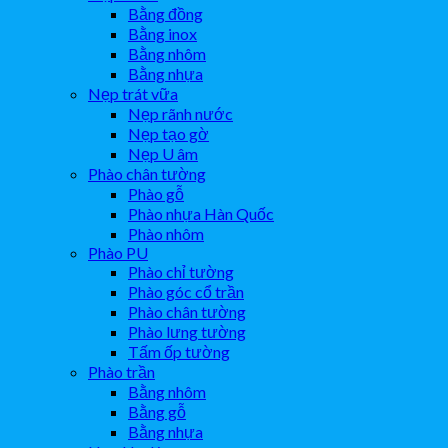
Bằng đồng
Bằng inox
Bằng nhôm
Bằng nhựa
Nẹp trát vữa
Nẹp rãnh nước
Nẹp tạo gờ
Nẹp U âm
Phào chân tường
Phào gỗ
Phào nhựa Hàn Quốc
Phào nhôm
Phào PU
Phào chỉ tường
Phào góc cổ trần
Phào chân tường
Phào lưng tường
Tấm ốp tường
Phào trần
Bằng nhôm
Bằng gỗ
Bằng nhựa