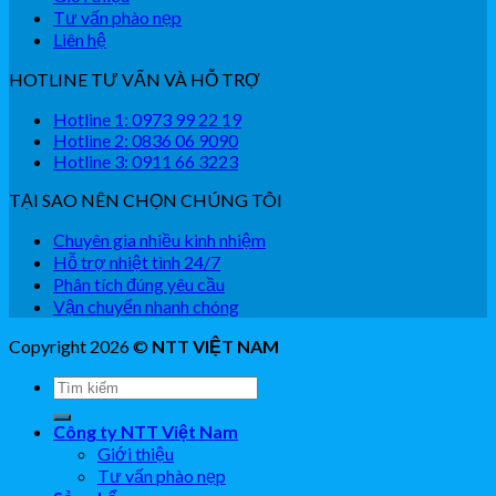
Tư vấn phào nẹp
Liên hệ
HOTLINE TƯ VẤN VÀ HỖ TRỢ
Hotline 1: 0973 99 22 19
Hotline 2: 0836 06 9090
Hotline 3: 0911 66 3223
TẠI SAO NÊN CHỌN CHÚNG TÔI
Chuyên gia nhiều kinh nhiệm
Hỗ trợ nhiệt tình 24/7
Phân tích đúng yêu cầu
Vận chuyển nhanh chóng
Copyright 2026 ©
NTT VIỆT NAM
Công ty NTT Việt Nam
Giới thiệu
Tư vấn phào nẹp