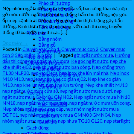
Phào chỉ tường
Nẹp nhôm ngắt nước mưa trên cửa sổ, ban công tòa nhà, nẹp
Phào góc cổ trần
gờ móc nước ngắt nước mưa chống bẩn cho tường, nẹp góc
Phào chân tường
ốp mép cạnh trát tường I. Nguyên nhân thực trạng gây bẩn
Phào lưng tường
tường: Kính thưa Quý khách hàng, với cách thi công truyền
Tấm ốp tường
thống từ bao đời nay thì các […]
Phào trần
Bằng nhôm
Đọc thêm
→
Bằng gỗ
Posted in
Chuyên mục con 1
,
Chuyên mục con 2
,
Chuyên mục
Bằng nhựa
con 3
,
Sản phẩm
,
Tin tức
|
Tagged
gờ ngắt nước mưa
,
Hướng
Nẹp khe lún
dẫn thi công nẹp ngắt nước mưa
,
Ke góc ngắt nước
,
nẹp che
Chống trơn trượt
khe nhiệt ej02
,
nẹp chỉ ngắt nước ban công
,
Nẹp chống trơn
Bằng đồng
TL30 NLP20
,
nẹp inox jeca
,
nẹp inox khe lún mái nhà
,
Nẹp inox
Bằng keo chống trơn
M10 M13
,
nẹp jeca
,
nẹp khe co giãn ej02
,
Nẹp khe co giãn
Bằng nhôm
M13
,
nẹp khe lún ntt
,
nẹp khe lún tường
,
Nẹp khe nhiệt MJ13
,
Bằng nhựa
nẹp ngắt nước mưa cửa sổ
,
nẹp ngắt nước mưa dưới
,
nẹp
Keo dán
ngắt nước mưa GNM01 GMN02
,
Nẹp ngắt nước mưa NN10
Keo Silicon
NN18
,
nẹp ngắt nước mưa trên
,
nẹp ngắt nước mưa uốn cong
,
Keo Titebond
Nẹp nhôm ngắt nước cao cấp
,
nẹp nhôm ngắt nước mưa
Gạch trang trí
DDT01
,
nẹp nhôm ngắt nước mưa GMN03 GMN04
,
Nẹp
Gạch kính
nhôm ngắt nước mưa trên
,
nẹp nhựa TG10 GL20
,
nẹp starlight
Gạch thẻ
Gạch đồng
Gạch đồng trang trí
Chuyên mục con 1
,
Chuyên mục con 2
,
Chuyên mục con 3
,
Sản phẩm
,
Tin tức