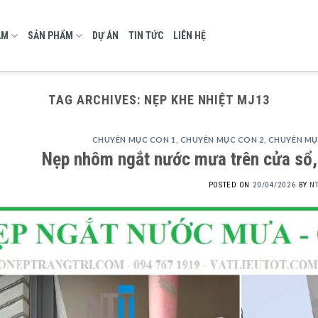
AM
SẢN PHẨM
DỰ ÁN
TIN TỨC
LIÊN HỆ
TAG ARCHIVES:
NẸP KHE NHIỆT MJ13
CHUYÊN MỤC CON 1
,
CHUYÊN MỤC CON 2
,
CHUYÊN MỤ
Nẹp nhôm ngắt nước mưa trên cửa sổ,
POSTED ON
20/04/2026
BY
N