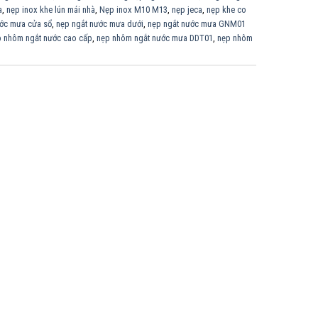
a
,
nẹp inox khe lún mái nhà
,
Nẹp inox M10 M13
,
nẹp jeca
,
nẹp khe co
ước mưa cửa sổ
,
nẹp ngắt nước mưa dưới
,
nẹp ngắt nước mưa GNM01
 nhôm ngắt nước cao cấp
,
nẹp nhôm ngắt nước mưa DDT01
,
nẹp nhôm