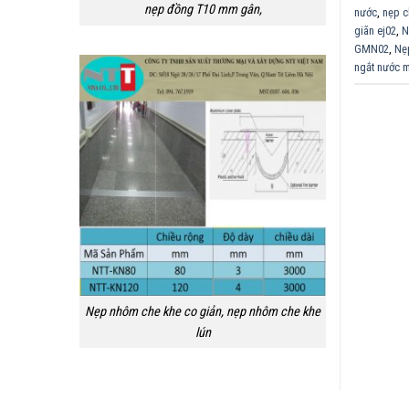
nẹp đồng T10 mm gân,
nước
,
nẹp c
giãn ej02
,
N
GMN02
,
Nẹ
ngắt nước
Nẹp nhôm che khe co giản, nẹp nhôm che khe
lún