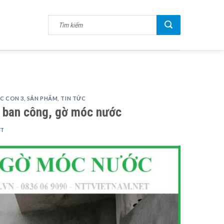
C CON 3
,
SẢN PHẨM
,
TIN TỨC
 ban công, gờ móc nước
TT