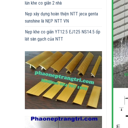
lún khe co giãn 2 nhà
Nẹp xây dựng hoàn thiện NTT jeca genta
sunshine là NẸP NTT VN
Nẹp khe co giãn YT12.5 EJ125 NS14.5 ốp
lát sàn gạch của NTT