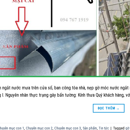
 ngắt nước mưa trên cửa sổ, ban công tòa nhà, nẹp gờ móc nước ngắ
g I. Nguyên nhân thực trạng gây bẩn tường: Kính thưa Quý khách hàng, với
ĐỌC THÊM
→
huyên mục con 1
,
Chuyên mục con 2
,
Chuyên mục con 3
,
Sản phẩm
,
Tin tức
|
Tagged
gờ