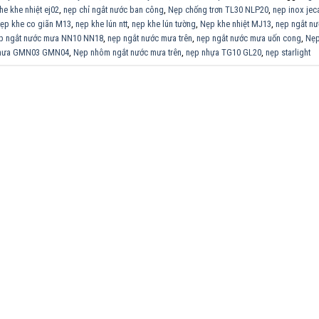
he khe nhiệt ej02
,
nẹp chỉ ngắt nước ban công
,
Nẹp chống trơn TL30 NLP20
,
nẹp inox jec
ẹp khe co giãn M13
,
nẹp khe lún ntt
,
nẹp khe lún tường
,
Nẹp khe nhiệt MJ13
,
nẹp ngắt n
p ngắt nước mưa NN10 NN18
,
nẹp ngắt nước mưa trên
,
nẹp ngắt nước mưa uốn cong
,
Nẹp
 mưa GMN03 GMN04
,
Nẹp nhôm ngắt nước mưa trên
,
nẹp nhựa TG10 GL20
,
nẹp starlight