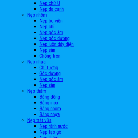
Nẹp chữ U
Nẹp đa cạnh
Nẹp nhôm
Nẹp bo viền
Nẹp chỉ
Nẹp góc âm
Nẹp góc dương
Nẹp luồn dây điện
Nẹp sàn
Chống trơn
Nẹp nhựa
Chỉ tường
Góc dương
Nẹp góc âm
Nẹp sàn
Nẹp thảm
Bằng đồng
Bằng inox
Bằng nhôm
Bằng nhựa
Nẹp trát vữa
Nẹp rãnh nước
Nẹp tạo gờ
Nẹp U âm