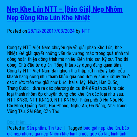
Nẹp Khe Lún NTT – [Báo Giá] Nẹp Nhôm
Nẹp Đồng Khe Lún Khe Nhiệt
Posted on
28/12/2020
17/03/2024
by
NTT
Công ty NTT Việt Nam chuyên gia về giải pháp Khe Lún, Khe
Nhiệt. Để giải quyết những vấn đề vướng mắc trong quá trình thi
công hoàn thiện công trình mà nhiều Kiến trúc sư, Kỹ sư, Thợ thi
công, Chủ đầu tư dự án, Tổng thầu xây dựng đang quan tâm…
Công ty NTT Việt Nam đã nghiên thu thập rất nhiều ý kiến của
khách hàng cũng như tham khảo qua các đơn vị sản xuất uy tín ở
các nước trên thế giới như Đức, Italia, Mỹ, Nhật, Hàn Quốc,
Trung Quốc… đưa ra các phương án cụ thể để sản xuất ra các
loại thanh nhôm ốp chuyên dụng cho khe lún các loại như sau:
NTT-KN80, NTT-KN120, NTT-KN150…Phân phối ở Hà Nội, Hồ
Chí Minh, Quảng Ninh, Hải Phòng, Nghệ An, Đà Nẵng, Nha Trang,
Vũng Tàu, Sài Gòn, Cần Thơ ..
Đọc thêm
→
Posted in
Sản phẩm
,
Tin tức
|
Tagged
báo giá nẹp khe lún
,
báo
giá nẹp nhôm
,
giá nẹp Nhôm khe lún hà nội
,
góc ốp lát
,
hình ảnh