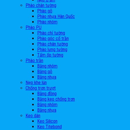
Phào chân tường
Phào gỗ
Phào nhựa Hàn Quốc
Phào nhôm
Phào PU
Phào chỉ tường
Phào góc cổ trần
Phào chân tường
Phào lưng tường
Tấm ốp tường
Phào trần
Bằng nhôm
Bằng gỗ
Bằng nhựa
Nẹp khe lún
Chống trơn trượt
Bằng đồng
Bằng keo chống trơn
Bằng nhôm
Bằng nhựa
Keo dán
Keo Silicon
Keo Titebond