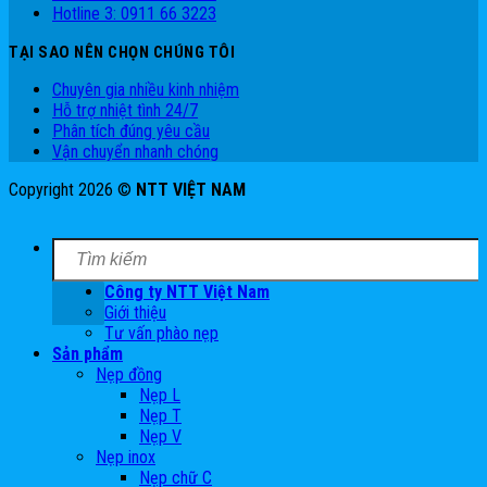
Hotline 3: 0911 66 3223
TẠI SAO NÊN CHỌN CHÚNG TÔI
Chuyên gia nhiều kinh nhiệm
Hỗ trợ nhiệt tình 24/7
Phân tích đúng yêu cầu
Vận chuyển nhanh chóng
Copyright 2026 ©
NTT VIỆT NAM
Công ty NTT Việt Nam
Giới thiệu
Tư vấn phào nẹp
Sản phẩm
Nẹp đồng
Nẹp L
Nẹp T
Nẹp V
Nẹp inox
Nẹp chữ C