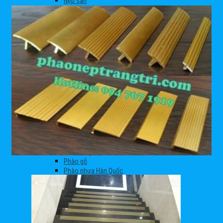
Nẹp sàn
Chống trơn
Nẹp nhựa
Chỉ tường
Góc dương
Nẹp góc âm
Nẹp sàn
Nẹp thảm
Bằng đồng
Bằng inox
Bằng nhôm
Bằng nhựa
Nẹp trát vữa
Nẹp rãnh nước
Nẹp tạo gờ
Nẹp U âm
Phào chân tường
Phào gỗ
Phào nhựa Hàn Quốc
Phào nhôm
Phào PU
Phào chỉ tường
Phào góc cổ trần
Phào chân tường