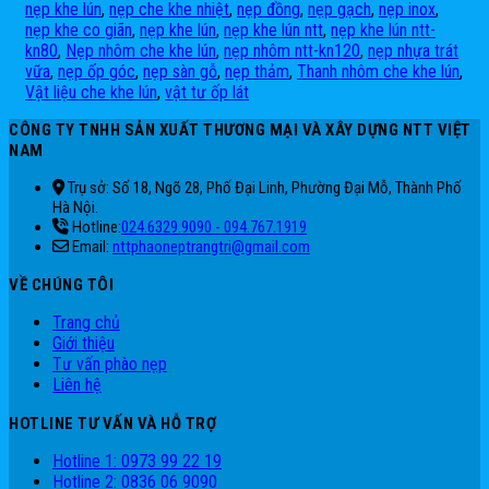
nẹp khe lún
,
nẹp che khe nhiệt
,
nẹp đồng
,
nẹp gạch
,
nẹp inox
,
nẹp khe co giãn
,
nẹp khe lún
,
nẹp khe lún ntt
,
nẹp khe lún ntt-
kn80
,
Nẹp nhôm che khe lún
,
nẹp nhôm ntt-kn120
,
nẹp nhựa trát
vữa
,
nẹp ốp góc
,
nẹp sàn gỗ
,
nẹp thảm
,
Thanh nhôm che khe lún
,
Vật liệu che khe lún
,
vật tư ốp lát
CÔNG TY TNHH SẢN XUẤT THƯƠNG MẠI VÀ XÂY DỰNG NTT VIỆT
NAM
Trụ sở: Số 18, Ngõ 28, Phố Đại Linh, Phường Đại Mỗ, Thành Phố
Hà Nội.
Hotline:
024.6329.9090 - 094.767.1919
Email:
nttphaoneptrangtri@gmail.com
VỀ CHÚNG TÔI
Trang chủ
Giới thiệu
Tư vấn phào nẹp
Liên hệ
HOTLINE TƯ VẤN VÀ HỖ TRỢ
Hotline 1: 0973 99 22 19
Hotline 2: 0836 06 9090