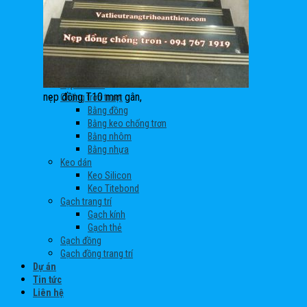
Phào lưng tường
Tấm ốp tường
Phào trần
Bằng nhôm
Bằng gỗ
Bằng nhựa
Nẹp khe lún
nẹp đồng T10 mm gân,
Chống trơn trượt
Bằng đồng
Bằng keo chống trơn
Bằng nhôm
Bằng nhựa
Keo dán
Keo Silicon
Keo Titebond
Gạch trang trí
Gạch kính
Gạch thẻ
Gạch đồng
Gạch đồng trang trí
Dự án
Tin tức
Liên hệ