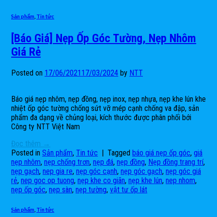
Sản phẩm
,
Tin tức
[Báo Giá] Nẹp Ốp Góc Tường, Nẹp Nhôm
Giá Rẻ
Posted on
17/06/2021
17/03/2024
by
NTT
Báo giá nẹp nhôm, nẹp đồng, nẹp inox, nẹp nhựa, nẹp khe lún khe
nhiệt ốp góc tường chống sứt vỡ mép cạnh chống va đập, sản
phẩm đa dạng về chủng loại, kích thước được phân phối bới
Công ty NTT Việt Nam
Đọc thêm
→
Posted in
Sản phẩm
,
Tin tức
|
Tagged
báo giá nẹp ốp góc
,
giá
nẹp nhôm
,
nẹp chống trơn
,
nẹp đá
,
nẹp đồng
,
Nẹp đồng trang trí
,
nẹp gạch
,
nep gia re
,
nẹp góc cạnh
,
nẹp góc gạch
,
nẹp góc giá
rẻ
,
nep goc op tuong
,
nẹp khe co giãn
,
nẹp khe lún
,
nep nhom
,
nẹp ốp góc
,
nẹp sàn
,
nẹp tường
,
vật tư ốp lát
Sản phẩm
,
Tin tức