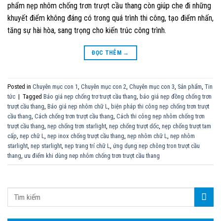
phẩm nẹp nhôm chống trơn trượt cầu thang còn giúp che đi những
khuyết điểm không đáng có trong quá trình thi công, tạo điểm nhấn,
tăng sự hài hòa, sang trọng cho kiến trúc công trình.
ĐỌC THÊM
→
Posted in
Chuyên mục con 1
,
Chuyên mục con 2
,
Chuyên mục con 3
,
Sản phẩm
,
Tin
tức
|
Tagged
Báo giá nẹp chống trơ trượt cầu thang
,
báo giá nẹp đồng chống trơn
trượt cầu thang
,
Báo giá nẹp nhôm chữ L
,
biện pháp thi công nẹp chống trơn trượt
cầu thang
,
Cách chống trơn trượt cầu thang
,
Cách thi công nẹp nhôm chống trơn
trượt cầu thang
,
nẹp chống trơn starlight
,
nẹp chống trượt dốc
,
nẹp chống trượt tam
cấp
,
nẹp chữ L
,
nẹp inox chống trượt cầu thang
,
nẹp nhôm chữ L
,
nẹp nhôm
starlight
,
nẹp starlight
,
nẹp trang trí chữ L
,
ứng dụng nẹp chông tron trượt cầu
thang
,
ưu điểm khi dùng nep nhôm chống trơn trượt cầu thang