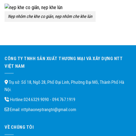
Nẹp nhôm che khe co giản, nẹp nhôm che khe lún
CÔNG TY TNHH SẢN XUẤT THƯƠNG MẠI VÀ XÂY DỰNG NTT
VIỆT NAM
Trụ sở: Số 18, Ngõ 28, Phố Đại Linh, Phường Đại Mỗ, Thành Phố Hà
Nội.
Hotline:
024.6329.9090 - 094.767.1919
Email:
nttphaoneptrangtri@gmail.com
VỀ CHÚNG TÔI