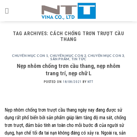
Skip
to
content
TAG ARCHIVES:
CÁCH CHỐNG TRƠN TRƯỢT CẦU
THANG
CHUYÊN MỤC CON 1
,
CHUYÊN MỤC CON 2
,
CHUYÊN MỤC CON 3
,
SẢN PHẨM
,
TIN TỨC
Nẹp nhôm chống trơn cầu thang, nẹp nhôm
trang trí, nẹp chữ L
POSTED ON
18/08/2021
BY
NTT
Nẹp nhôm chống trơn trượt cầu thang ngày nay đang được sử
dụng rất phổ biến bởi sản phẩm giúp làm tăng độ ma sát, chống
trơn trượt, đảm bảo tính an toàn cho mỗi bước đi của người sử
dụng, hạn chế tối đa tai nạn không đáng có xảy ra. Ngoài ra, sản