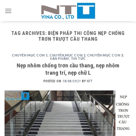
Skip
to
content
TAG ARCHIVES:
BIỆN PHÁP THI CÔNG NẸP CHỐNG
TRƠN TRƯỢT CẦU THANG
CHUYÊN MỤC CON 1
,
CHUYÊN MỤC CON 2
,
CHUYÊN MỤC CON 3
,
SẢN PHẨM
,
TIN TỨC
Nẹp nhôm chống trơn cầu thang, nẹp nhôm
trang trí, nẹp chữ L
POSTED ON
18/08/2021
BY
NTT