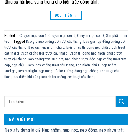
tăng sự hài hòa, sang trọng cho kiến trúc công trình.
ĐỌC THÊM
→
Posted in
Chuyên mục con 1
,
Chuyên mục con 2
,
Chuyên mục con 3
,
Sản phẩm
,
Tin
tức
|
Tagged
Báo giá nẹp chống trơ trượt cầu thang
,
báo giá nẹp đồng chống trơn
trượt cầu thang
,
Báo giá nẹp nhôm chữ L
,
biện pháp thi công nẹp chống trơn trượt
cầu thang
,
Cách chống trơn trượt cầu thang
,
Cách thi công nẹp nhôm chống trơn
trượt cầu thang
,
nẹp chống trơn starlight
,
nẹp chống trượt dốc
,
nẹp chống trượt tam
cấp
,
nẹp chữ L
,
nẹp inox chống trượt cầu thang
,
nẹp nhôm chữ L
,
nẹp nhôm
starlight
,
nẹp starlight
,
nẹp trang trí chữ L
,
ứng dụng nẹp chông tron trượt cầu
thang
,
ưu điểm khi dùng nep nhôm chống trơn trượt cầu thang
BÀI VIẾT MỚI
Nẹp xây dựng là gì? Nẹp nhôm, nẹp inox, nẹp đồng, nẹp nhựa trát