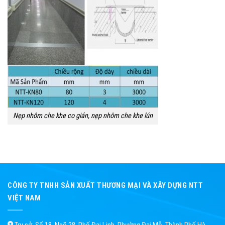
Nẹp nhôm che khe co giản, nẹp nhôm che khe lún
CÔNG TY TNHH SẢN XUẤT THƯƠNG MẠI VÀ XÂY DỰNG NTT
VIỆT NAM
Trụ sở: Số 18, Ngõ 28, Phố Đại Linh, Phường Đại Mỗ, Thành Phố Hà