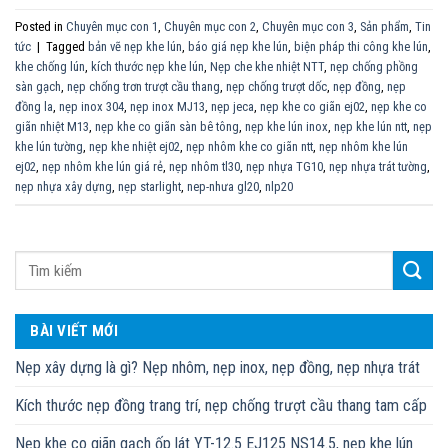
Posted in
Chuyên mục con 1
,
Chuyên mục con 2
,
Chuyên mục con 3
,
Sản phẩm
,
Tin
tức
|
Tagged
bản vẽ nẹp khe lún
,
báo giá nẹp khe lún
,
biện pháp thi công khe lún
,
khe chống lún
,
kích thước nẹp khe lún
,
Nẹp che khe nhiệt NTT
,
nẹp chống phồng
sàn gạch
,
nẹp chống trơn trượt cầu thang
,
nẹp chống trượt dốc
,
nẹp đồng
,
nẹp
đồng la
,
nẹp inox 304
,
nẹp inox MJ13
,
nẹp jeca
,
nẹp khe co giãn ej02
,
nẹp khe co
giãn nhiệt M13
,
nẹp khe co giãn sàn bê tông
,
nẹp khe lún inox
,
nẹp khe lún ntt
,
nẹp
khe lún tường
,
nẹp khe nhiệt ej02
,
nẹp nhôm khe co giãn ntt
,
nẹp nhôm khe lún
ej02
,
nẹp nhôm khe lún giá rẻ
,
nẹp nhôm tl30
,
nẹp nhựa TG10
,
nẹp nhựa trát tường
,
nẹp nhựa xây dựng
,
nẹp starlight
,
nep-nhưa gl20
,
nlp20
BÀI VIẾT MỚI
Nẹp xây dựng là gì? Nẹp nhôm, nẹp inox, nẹp đồng, nẹp nhựa trát
Kích thước nẹp đồng trang trí, nẹp chống trượt cầu thang tam cấp
Nẹp khe co giãn gạch ốp lát YT-12.5 EJ125 NS14.5, nẹp khe lún