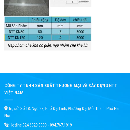
Nẹp nhôm che khe co giản, nẹp nhôm che khe lún
CÔNG TY TNHH SẢN XUẤT THƯƠNG MẠI VÀ XÂY DỰNG NTT
VIỆT NAM
Trụ sở: Số 18, Ngõ 28, Phố Đại Linh, Phường Đại Mỗ, Thành Phố Hà
Nội.
Hotline:
024.6329.9090 - 094.767.1919