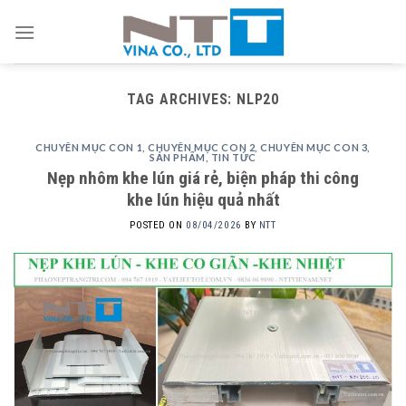
Skip
to
content
TAG ARCHIVES:
NLP20
CHUYÊN MỤC CON 1
,
CHUYÊN MỤC CON 2
,
CHUYÊN MỤC CON 3
,
SẢN PHẨM
,
TIN TỨC
Nẹp nhôm khe lún giá rẻ, biện pháp thi công
khe lún hiệu quả nhất
POSTED ON
08/04/2026
BY
NTT