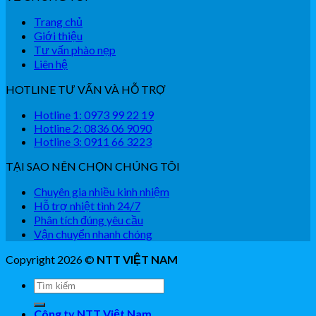
Trang chủ
Giới thiệu
Tư vấn phào nẹp
Liên hệ
HOTLINE TƯ VẤN VÀ HỖ TRỢ
Hotline 1: 0973 99 22 19
Hotline 2: 0836 06 9090
Hotline 3: 0911 66 3223
TẠI SAO NÊN CHỌN CHÚNG TÔI
Chuyên gia nhiều kinh nhiệm
Hỗ trợ nhiệt tình 24/7
Phân tích đúng yêu cầu
Vận chuyển nhanh chóng
Copyright 2026 ©
NTT VIỆT NAM
Công ty NTT Việt Nam