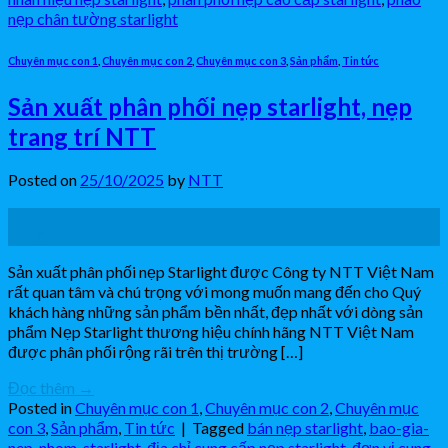
nẹp chân tường starlight
Chuyên mục con 1
,
Chuyên mục con 2
,
Chuyên mục con 3
,
Sản phẩm
,
Tin tức
Sản xuất phân phối nẹp starlight, nẹp
trang trí NTT
Posted on
25/10/2025
by
NTT
25
Th10
Sản xuất phân phối nẹp Starlight được Công ty NTT Việt Nam
rất quan tâm và chú trọng với mong muốn mang đến cho Quý
khách hàng những sản phẩm bền nhất, đẹp nhất với dòng sản
phẩm Nẹp Starlight thương hiệu chính hãng NTT Việt Nam
được phân phối rộng rãi trên thị trường […]
Đọc thêm
→
Posted in
Chuyên mục con 1
,
Chuyên mục con 2
,
Chuyên mục
con 3
,
Sản phẩm
,
Tin tức
|
Tagged
bán nẹp starlight
,
bao-gia-
nep-nhom-starlight
,
địa chỉ cung cấp nẹp starlight
,
đơn vị cung