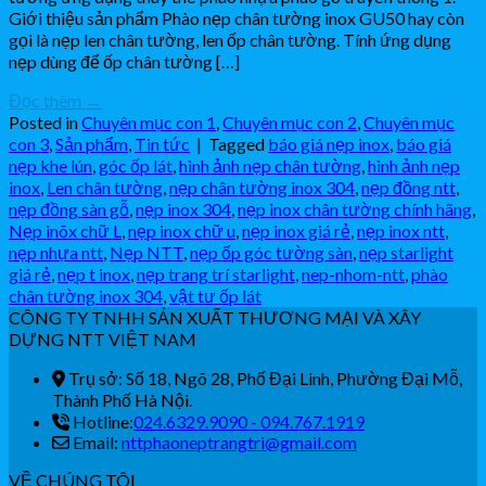
Giới thiệu sản phẩm Phào nẹp chân tường inox GU50 hay còn
gọi là nẹp len chân tường, len ốp chân tường. Tính ứng dụng
nẹp dùng để ốp chân tường […]
Đọc thêm
→
Posted in
Chuyên mục con 1
,
Chuyên mục con 2
,
Chuyên mục
con 3
,
Sản phẩm
,
Tin tức
|
Tagged
báo giá nẹp inox
,
báo giá
nẹp khe lún
,
góc ốp lát
,
hình ảnh nẹp chân tường
,
hình ảnh nẹp
inox
,
Len chân tường
,
nẹp chân tường inox 304
,
nẹp đồng ntt
,
nẹp đồng sàn gỗ
,
nẹp inox 304
,
nẹp inox chân tường chính hãng
,
Nẹp inõx chữ L
,
nẹp inox chữ u
,
nẹp inox giá rẻ
,
nẹp inox ntt
,
nẹp nhựa ntt
,
Nẹp NTT
,
nẹp ốp góc tường sàn
,
nẹp starlight
giá rẻ
,
nẹp t inox
,
nẹp trang trí starlight
,
nep-nhom-ntt
,
phào
chân tường inox 304
,
vật tư ốp lát
CÔNG TY TNHH SẢN XUẤT THƯƠNG MẠI VÀ XÂY
DỰNG NTT VIỆT NAM
Trụ sở: Số 18, Ngõ 28, Phố Đại Linh, Phường Đại Mỗ,
Thành Phố Hà Nội.
Hotline:
024.6329.9090 - 094.767.1919
Email:
nttphaoneptrangtri@gmail.com
VỀ CHÚNG TÔI