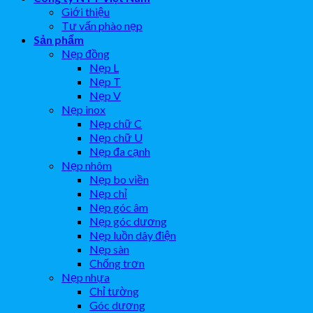
Giới thiệu
Tư vấn phào nẹp
Sản phẩm
Nẹp đồng
Nẹp L
Nẹp T
Nẹp V
Nẹp inox
Nẹp chữ C
Nẹp chữ U
Nẹp đa cạnh
Nẹp nhôm
Nẹp bo viền
Nẹp chỉ
Nẹp góc âm
Nẹp góc dương
Nẹp luồn dây điện
Nẹp sàn
Chống trơn
Nẹp nhựa
Chỉ tường
Góc dương