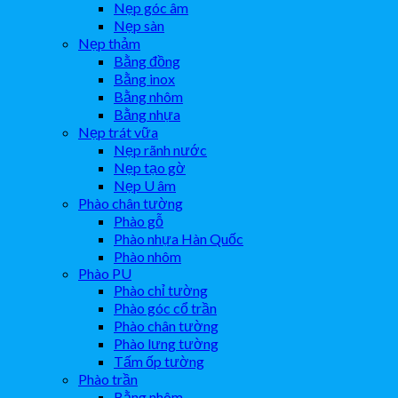
Nẹp góc âm
Nẹp sàn
Nẹp thảm
Bằng đồng
Bằng inox
Bằng nhôm
Bằng nhựa
Nẹp trát vữa
Nẹp rãnh nước
Nẹp tạo gờ
Nẹp U âm
Phào chân tường
Phào gỗ
Phào nhựa Hàn Quốc
Phào nhôm
Phào PU
Phào chỉ tường
Phào góc cổ trần
Phào chân tường
Phào lưng tường
Tấm ốp tường
Phào trần
Bằng nhôm