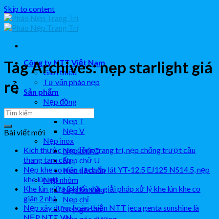
Skip to content
Công ty NTT Việt Nam
Tag Archives:
nẹp starlight giá
Giới thiệu
Tư vấn phào nẹp
rẻ
Sản phẩm
Nẹp đồng
Nẹp L
Nẹp T
Nẹp V
Bài viết mới
Nẹp inox
Kích thước nẹp đồng trang trí, nẹp chống trượt cầu
Nẹp chữ C
thang tam cấp
Nẹp chữ U
Nẹp khe co giãn gạch ốp lát YT-12.5 EJ125 NS14.5, nẹp
Nẹp đa cạnh
khe lún ntt
Nẹp nhôm
Khe lún giữa 2 khối nhà, giải pháp xử lý khe lún khe co
Nẹp bo viền
giãn 2 nhà
Nẹp chỉ
Nẹp xây dựng hoàn thiện NTT jeca genta sunshine là
Nẹp góc âm
NẸP NTT VN
Nẹp góc dương