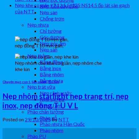
Nẹp khe co giãn YT12.5 EJ125 NS14.5 ốp lát sàn gạch
Nẹp luồn dây điện
của NTT
Nẹp sàn
Chống trơn
Nẹp nhựa
Chỉ tường
Góc dương
Nẹp góc âm
nẹp đồng T10 mm gân,
Nẹp sàn
Nẹp thảm
Bằng đồng
Nẹp nhôm che khe co giản, nẹp nhôm che
Bằng inox
khe lún
Bằng nhôm
Bằng nhựa
Chuyên mục con 1
,
Sản phẩm
,
Tin tức
Nẹp trát vữa
Nẹp rãnh nước
Nẹp nhôm starlight nẹp trang trí, nẹp
Nẹp tạo gờ
inox, nẹp đồng T U V L
Nẹp U âm
Phào chân tường
Phào gỗ
Posted on
29/10/2025
by
NTT
Phào nhựa Hàn Quốc
Phào nhôm
29
Phào PU
Th10