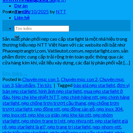
Dự án
Posted on
25/10/2025
by
NTT
Tin tức
Liên hệ
25
Th10
Sản xuất phân phối nẹp cao cấp starlight là một nhã hiệu trong
thương hiệu nẹp NTT Việt Nam với các website nổi bật như
Phaoneptrangtri,com, Vatlieutot.com.vn, nepstarlight.com, sản
phẩm được cung cấp trải rộng trên toàn quốc thông qua các
cửa hàng kim khí, vật liệu xây dựng, các đại lý phân phối vật […]
Đọc thêm
→
Posted in
Chuyên mục con 1
,
Chuyên mục con 2
,
Chuyên mục
con 3
,
Sản phẩm
,
Tin tức
|
Tagged
báo giá nẹp starlight
,
đơn vị
bán nẹp starlight
,
hình ảnh nẹp starlight
,
mua nẹp starlight ở
đâu
,
Nẹp che khe nhiệt NTT
,
nẹp chính hãng ntt
,
nẹp chính hãng
starlight
,
nẹp chống trơn trượt cầu thang
,
nẹp chống trơn
trượt starlight
,
nẹp đồng ntt
,
nẹp đồng sàn gỗ
,
nẹp inox 304
,
nẹp inox ntt
,
nẹp khe co giãn
,
nẹp khe lún ntt
,
nẹp nhôm
starlight
,
nẹp nhôm trang trí ntt
,
nẹp nhựa ntt
,
nẹp starlight giá
rẻ
,
nẹp starlight là gì?
,
nẹp trang trí starlight
,
nep-nhom-ntt
,
nhãn hiệu nẹp starlight
,
phân phối nẹp cao cấp starlight
,
phào