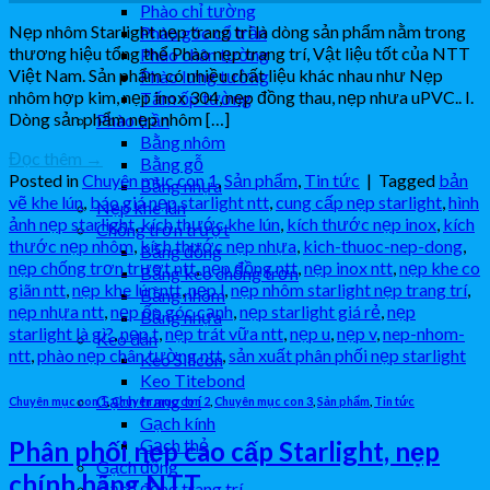
Phào chỉ tường
Nẹp nhôm Starlight nẹp trang trí là dòng sản phẩm nằm trong
Phào góc cổ trần
thương hiệu tổng thể Phào nẹp trang trí, Vật liệu tốt của NTT
Phào chân tường
Việt Nam. Sản phẩm có nhiều chất liệu khác nhau như Nẹp
Phào lưng tường
nhôm hợp kim, nẹp inox 304, nẹp đồng thau, nẹp nhưa uPVC.. I.
Tấm ốp tường
Dòng sản phẩm nẹp nhôm […]
Phào trần
Bằng nhôm
Đọc thêm
→
Bằng gỗ
Posted in
Chuyên mục con 1
,
Sản phẩm
,
Tin tức
|
Tagged
bản
Bằng nhựa
vẽ khe lún
,
báo giá nẹp starlight ntt
,
cung cấp nẹp starlight
,
hình
Nẹp khe lún
ảnh nẹp starlight
,
kích thước khe lún
,
kích thước nẹp inox
,
kích
Chống trơn trượt
thước nẹp nhôm
,
kích thước nẹp nhựa
,
kich-thuoc-nep-dong
,
Bằng đồng
nẹp chống trơn trượt ntt
,
nẹp đồng ntt
,
nẹp inox ntt
,
nẹp khe co
Bằng keo chống trơn
giãn ntt
,
nẹp khe lún ntt
,
nẹp l
,
nẹp nhôm starlight nẹp trang trí
,
Bằng nhôm
nẹp nhựa ntt
,
nẹp ốp góc cạnh
,
nẹp starlight giá rẻ
,
nẹp
Bằng nhựa
starlight là gì?
,
nẹp t
,
nẹp trát vữa ntt
,
nẹp u
,
nẹp v
,
nep-nhom-
Keo dán
ntt
,
phào nẹp chân tường ntt
,
sản xuất phân phối nẹp starlight
Keo Silicon
Keo Titebond
Gạch trang trí
Chuyên mục con 1
,
Chuyên mục con 2
,
Chuyên mục con 3
,
Sản phẩm
,
Tin tức
Gạch kính
Gạch thẻ
Phân phối nẹp cao cấp Starlight, nẹp
Gạch đồng
chính hãng NTT
Gạch đồng trang trí