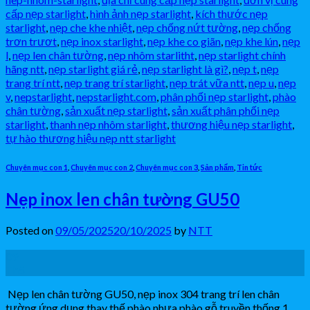
cấp nẹp starlight
,
hình ảnh nẹp starlight
,
kích thước nẹp
starlight
,
nẹp che khe nhiệt
,
nẹp chống nứt tường
,
nẹp chống
trơn trươt
,
nẹp inox starlight
,
nẹp khe co giãn
,
nẹp khe lún
,
nẹp
l
,
nẹp len chân tường
,
nẹp nhôm starlitht
,
nẹp starlight chính
hãng ntt
,
nẹp starlight giá rẻ
,
nẹp starlight là gì?
,
nẹp t
,
nẹp
trang trí ntt
,
nẹp trang trí starlight
,
nẹp trát vữa ntt
,
nẹp u
,
nẹp
v
,
nepstarlight
,
nepstarlight.com
,
phân phối nẹp starlight
,
phào
chân tường
,
sản xuất nẹp starlight
,
sản xuất phân phối nẹp
starlight
,
thanh nẹp nhôm starlight
,
thương hiệu nẹp starlight
,
tự hào thương hiệu nẹp ntt starlight
Chuyên mục con 1
,
Chuyên mục con 2
,
Chuyên mục con 3
,
Sản phẩm
,
Tin tức
Nẹp inox len chân tường GU50
Posted on
09/05/2025
20/10/2025
by
NTT
09
Th5
Nẹp len chân tường GU50, nẹp inox 304 trang trí len chân
tường ứng dụng thay thế phào nhựa phào gỗ truyền thống 1.