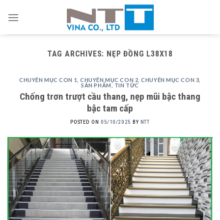
Skip
to
content
TAG ARCHIVES:
NẸP ĐỒNG L38X18
CHUYÊN MỤC CON 1
,
CHUYÊN MỤC CON 2
,
CHUYÊN MỤC CON 3
,
SẢN PHẨM
,
TIN TỨC
Chống trơn trượt cầu thang, nẹp mũi bậc thang
bậc tam cấp
POSTED ON
05/10/2025
BY
NTT