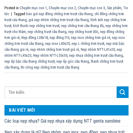
Posted in
Chuyên mục con 1
,
Chuyên mục con 2
,
Chuyên mục con 3
,
Sản phẩm
,
Tin
tức
|
Tagged
báo giá nẹp đồng chống trơn trượt cầu thang
,
chỉ đồng chống trơn
trượt càu thang
,
giá nẹp nhôm chống trơn trượt cầu thang
,
hình ảnh nẹp chống trơn
trượt
,
kích thước nẹp chống trơn trượt
,
nẹp chống trơn cầu thang đá
,
nẹp chống trơn
trượt cho thảm
,
nẹp chống trượt cầu thang
,
nẹp chống trượt dốc
,
nẹp đồng chống
trơn giá rẻ
,
Nẹp đồng L38x18
,
nẹp đồng t10
,
nẹp inox chống trơn giá rẻ
,
nẹp inox
chống trơn trượt cầu thang
,
nẹp inox L40x20
,
nẹp L chống trơn trượt
,
nẹp mũi bậc
cầu thang giá rẻ
,
nẹp nhôm chống trơn trượt giá rẻ
,
Nẹp nhôm NTT-L41x20
,
nẹp
nhôm NTT-L45x23
,
Nẹp nhôm NTT-L55x30
,
nẹp nhựa chống trơn trượt cầu thang
,
nẹp ốp bậc cầu thang chống trượt
,
nẹp ốp góc cầu thang
,
thanh chống trơn trượt
cầu thang
,
thi công nẹp chống trơn trượt cầu thang
BÀI VIẾT MỚI
Các loại nẹp nhựa? Giá nẹp nhựa xây dựng NTT genta sunshine
Nẹp xây dựng là gì? Nẹp nhôm, nẹp inox, nẹp đồng, nẹp nhựa trát