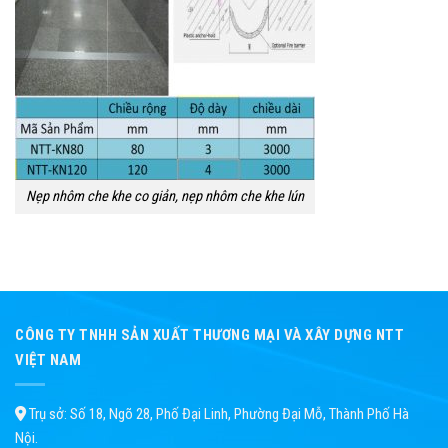
Nẹp nhôm che khe co giản, nẹp nhôm che khe lún
CÔNG TY TNHH SẢN XUẤT THƯƠNG MẠI VÀ XÂY DỰNG NTT
VIỆT NAM
Trụ sở: Số 18, Ngõ 28, Phố Đại Linh, Phường Đại Mỗ, Thành Phố Hà
Nội.