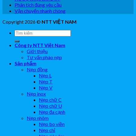
Phân tích đúng yêu cầu
Vận chuyển nhanh chóng
Copyright 2026 ©
NTT VIỆT NAM
Công ty NTT Việt Nam
Giới thiệu
Tư vấn phào nẹp
Sản phẩm
Nẹp đồng
Nẹp L
Nẹp T
Nẹp V
Nẹp inox
Nẹp chữ C
Nẹp chữ U
Nẹp đa cạnh
Nẹp nhôm
Nẹp bo viền
Nẹp chỉ