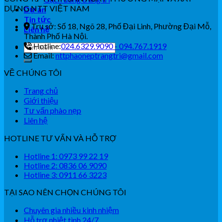
DỰNG NTT VIỆT NAM
Dự án
Tin tức
Trụ sở: Số 18, Ngõ 28, Phố Đại Linh, Phường Đại Mỗ,
Liên hệ
Thành Phố Hà Nội.
Hotline:
024.6329.9090 - 094.767.1919
Email:
nttphaoneptrangtri@gmail.com
VỀ CHÚNG TÔI
Trang chủ
Giới thiệu
Tư vấn phào nẹp
Liên hệ
HOTLINE TƯ VẤN VÀ HỖ TRỢ
Hotline 1: 0973 99 22 19
Hotline 2: 0836 06 9090
Hotline 3: 0911 66 3223
TẠI SAO NÊN CHỌN CHÚNG TÔI
Chuyên gia nhiều kinh nhiệm
Hỗ trợ nhiệt tình 24/7