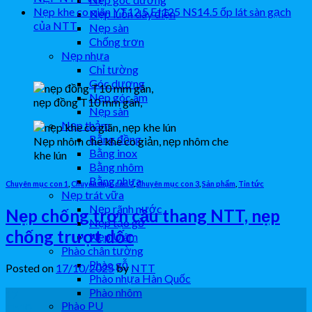
Nẹp khe co giãn YT12.5 EJ125 NS14.5 ốp lát sàn gạch
Nẹp luồn dây điện
của NTT
Nẹp sàn
Chống trơn
Nẹp nhựa
Chỉ tường
Góc dương
Nẹp góc âm
nẹp đồng T10 mm gân,
Nẹp sàn
Nẹp thảm
Bằng đồng
Nẹp nhôm che khe co giản, nẹp nhôm che
Bằng inox
khe lún
Bằng nhôm
Bằng nhựa
Chuyên mục con 1
,
Chuyên mục con 2
,
Chuyên mục con 3
,
Sản phẩm
,
Tin tức
Nẹp trát vữa
Nẹp rãnh nước
Nẹp chống trơn cầu thang NTT, nẹp
Nẹp tạo gờ
chống trượt dốc
Nẹp U âm
Phào chân tường
Phào gỗ
Posted on
17/10/2025
by
NTT
Phào nhựa Hàn Quốc
Phào nhôm
17
Phào PU
Th10