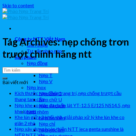
Skip to content
Công ty NTT Việt Nam
Tag Archives:
nẹp chống trơn
Giới thiệu
Tư vấn phào nẹp
trượt chính hãng ntt
Sản phẩm
Nẹp đồng
Nẹp L
Nẹp T
Nẹp V
Bài viết mới
Nẹp inox
Kích thước nẹp đồng trang trí, nẹp chống trượt cầu
Nẹp chữ C
thang tam cấp
Nẹp chữ U
Nẹp khe co giãn gạch ốp lát YT-12.5 EJ125 NS14.5, nẹp
Nẹp đa cạnh
khe lún ntt
Nẹp nhôm
Khe lún giữa 2 khối nhà, giải pháp xử lý khe lún khe co
Nẹp bo viền
giãn 2 nhà
Nẹp chỉ
Nẹp xây dựng hoàn thiện NTT jeca genta sunshine là
Nẹp góc âm
NẸP NTT VN
Nẹp góc dương