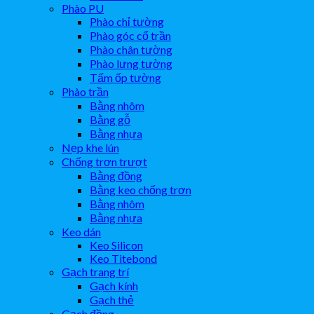
Phào PU
Phào chỉ tường
Phào góc cổ trần
Phào chân tường
Phào lưng tường
Tấm ốp tường
Phào trần
Bằng nhôm
Bằng gỗ
Bằng nhựa
Nẹp khe lún
Chống trơn trượt
Bằng đồng
Bằng keo chống trơn
Bằng nhôm
Bằng nhựa
Keo dán
Keo Silicon
Keo Titebond
Gạch trang trí
Gạch kính
Gạch thẻ
Gạch đồng