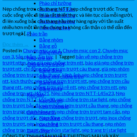
Phào chỉ tường
Nẹp chống trơn cầu thang NTT, nẹp chống trượt dốc Trong
Phào góc cổ trần
cuộc sống việc đi lại là rất thiết thực và liên tục của mỗi người,
Phào chân tường
đi lên xuống bậc cầu thang hầu như hàng ngày với tần suất
Phào lưng tường
nhiều hơn một lần nếu chúng ta không cẩn thận có thể dẫn đến
Tấm ốp tường
trượt ngã […]
Phào trần
Bằng nhôm
Đọc thêm
→
Bằng gỗ
Posted in
Chuyên mục con 1
,
Chuyên mục con 2
,
Chuyên mục
Bằng nhựa
con 3
,
Sản phẩm
,
Tin tức
|
Tagged
bản vẽ nẹp chống trơn
Nẹp khe lún
trượt nttm
,
báo giá nẹp chống trơn ntt
,
báo giá nẹp chống trơn
Chống trơn trượt
trượt ntt
,
chỉ đồng chống trơn trượt càu thang
,
giá nẹp nhôm
Bằng đồng
chống trơn trượt cầu thang
,
Hình ảnh nẹp chống trơn trượt
Bằng keo chống trơn
ntt
,
kích thước nẹp chống trơn trượt ntt
,
nẹp chống trơn cầu
Bằng nhôm
thang ntt.
,
nẹp chống trơn giá rẻ ntt
,
nẹp chống trơn ntt
,
nẹp
Bằng nhựa
chống trơn ntt-l41x21
,
Nẹp chống trơn NTT-L45x23
,
Nẹp
Keo dán
chống trơn NTT-L55x30
,
nẹp chống trơn starlight
,
nẹp chống
Keo Silicon
trơn trượt bậc đá
,
nẹp chống trơn trượt cầu thang
,
nẹp chống
Keo Titebond
trơn trượt chính hãng ntt
,
nẹp chống trơn trượt tam cấp
,
nẹp
Gạch trang trí
chống trượt dốc
,
Nẹp đồng chống trơn trượt
,
nẹp inox chống
Gạch kính
trơn trượt
,
nẹp inox chống trơn trượt cầu thang
,
nẹp nhôm
Gạch thẻ
chống trơn trượt
,
nẹp nhôm starlight
,
nẹp trang trí starlight
Gạch đồng
CÔNG TY TNHH SẢN XUẤT THƯƠNG MẠI VÀ XÂY
Gạch đồng trang trí