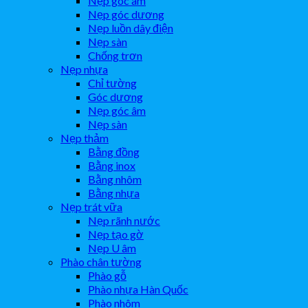
Nẹp góc âm
Nẹp góc dương
Nẹp luồn dây điện
Nẹp sàn
Chống trơn
Nẹp nhựa
Chỉ tường
Góc dương
Nẹp góc âm
Nẹp sàn
Nẹp thảm
Bằng đồng
Bằng inox
Bằng nhôm
Bằng nhựa
Nẹp trát vữa
Nẹp rãnh nước
Nẹp tạo gờ
Nẹp U âm
Phào chân tường
Phào gỗ
Phào nhựa Hàn Quốc
Phào nhôm