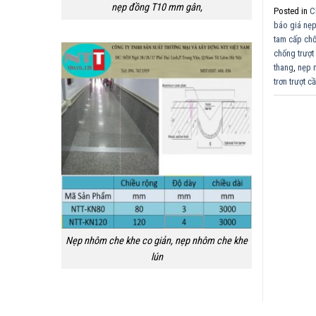
nẹp đồng T10 mm gân,
Posted in
C
báo giá nẹp
tam cấp chố
chống trượt
thang
,
nẹp 
trơn trượt c
Nẹp nhôm che khe co giản, nẹp nhôm che khe
lún