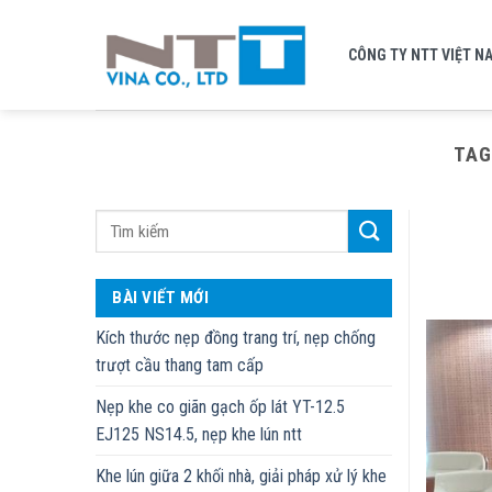
Skip
to
CÔNG TY NTT VIỆT N
content
TAG
BÀI VIẾT MỚI
Kích thước nẹp đồng trang trí, nẹp chống
trượt cầu thang tam cấp
Nẹp khe co giãn gạch ốp lát YT-12.5
EJ125 NS14.5, nẹp khe lún ntt
Khe lún giữa 2 khối nhà, giải pháp xử lý khe