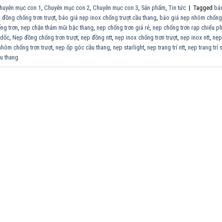
huyên mục con 1
,
Chuyên mục con 2
,
Chuyên mục con 3
,
Sản phẩm
,
Tin tức
|
Tagged
báo
 đồng chống trơn trượt
,
báo giá nẹp inox chống trượt cầu thang
,
báo giá nẹp nhôm chống 
ng trơn
,
nẹp chặn thảm mũi bậc thang
,
nẹp chống trơn giá rẻ
,
nẹp chống trơn rạp chiếu p
 dốc
,
Nẹp đồng chống trơn trượt
,
nẹp đồng ntt
,
nẹp inox chống trơn trượt
,
nẹp inox ntt
,
nẹp
nhôm chống trơn trượt
,
nẹp ốp góc cầu thang
,
nẹp starlight
,
nẹp trang trí ntt
,
nẹp trang trí s
ầu thang