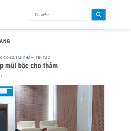
HANG
C CON 3
,
SẢN PHẨM
,
TIN TỨC
ẹp mũi bậc cho thảm
TT