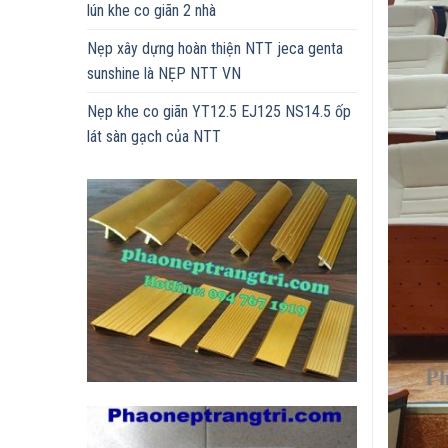
lún khe co giãn 2 nhà
Nẹp xây dựng hoàn thiện NTT jeca genta
sunshine là NẸP NTT VN
Nẹp khe co giãn YT12.5 EJ125 NS14.5 ốp
lát sàn gạch của NTT