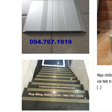
Nẹp chống
với tình 
[…]