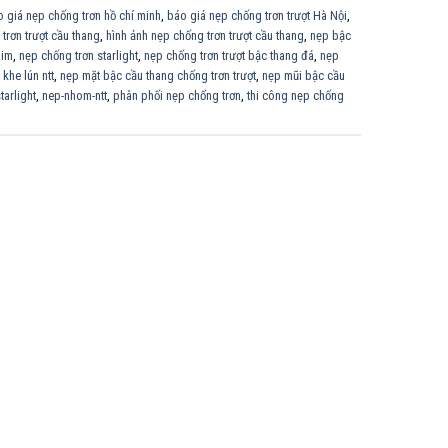
 giá nẹp chống trơn hồ chí minh
,
báo giá nẹp chống trơn trượt Hà Nội
,
trơn trượt cầu thang
,
hình ảnh nẹp chống trơn trượt cầu thang
,
nẹp bậc
him
,
nẹp chống trơn starlight
,
nẹp chống trơn trượt bậc thang đá
,
nẹp
 khe lún ntt
,
nẹp mặt bậc cầu thang chống trơn trượt
,
nẹp mũi bậc cầu
tarlight
,
nep-nhom-ntt
,
phân phối nẹp chống trơn
,
thi công nẹp chống