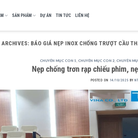
AM
SẢN PHẨM
DỰ ÁN
TIN TỨC
LIÊN HỆ
 ARCHIVES:
BÁO GIÁ NẸP INOX CHỐNG TRƯỢT CẦU T
CHUYÊN MỤC CON 1
,
CHUYÊN MỤC CON 2
,
CHUYÊN MỤ
Nẹp chống trơn rạp chiếu phim, n
POSTED ON
14/10/2025
BY
N