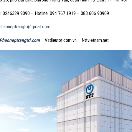
ại: 0246329 9090 – Hotline: 094 767 1919 – 083 606 90909
tphaoneptrangtri@gmail.com
Phaoneptrangtri.com
– Vatlieutot.com.vn – Nttvietnam.net