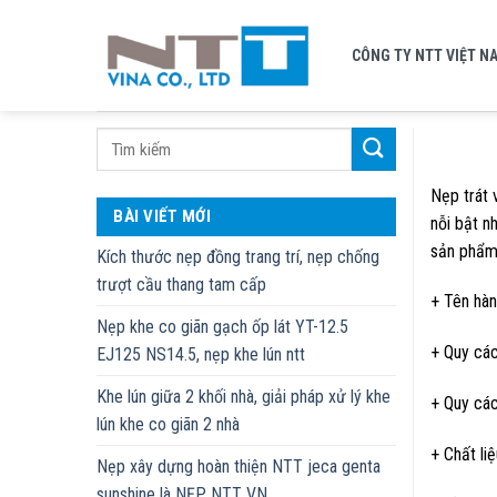
Skip
to
CÔNG TY NTT VIỆT N
content
Nẹp trát 
BÀI VIẾT MỚI
nỗi bật n
sản phẩm 
Kích thước nẹp đồng trang trí, nẹp chống
trượt cầu thang tam cấp
+ Tên hà
Nẹp khe co giãn gạch ốp lát YT-12.5
+ Quy cá
EJ125 NS14.5, nẹp khe lún ntt
Khe lún giữa 2 khối nhà, giải pháp xử lý khe
+ Quy các
lún khe co giãn 2 nhà
+ Chất li
Nẹp xây dựng hoàn thiện NTT jeca genta
sunshine là NẸP NTT VN