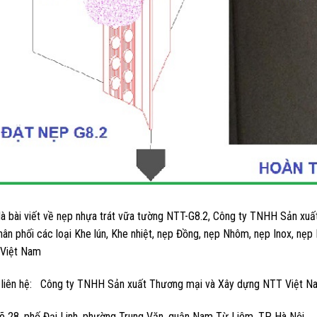
là bài viết về nẹp nhựa trát vữa tường NTT-G8.2, Công ty TNHH Sản x
hân phối các loại Khe lún, Khe nhiệt, nẹp Đồng, nẹp Nhôm, nẹp Inox, nẹ
 Việt Nam
n liên hệ: Công ty TNHH Sản xuất Thương mại và Xây dựng NTT Việt N
õ 28, phố Đại Linh, phường Trung Văn, quận Nam Từ Liêm, TP Hà Nội