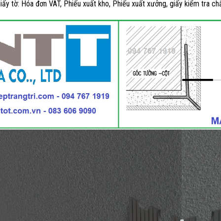
iấy tờ: Hóa đơn VAT, Phiếu xuất kho, Phiếu xuất xưởng, giấy kiểm tra c