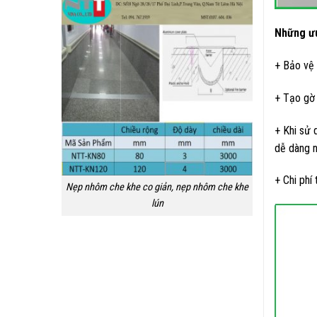
Những ưu
+ Bảo vệ 
+ Tạo gờ
+ Khi sử 
dễ dàng 
+ Chi phí
Nẹp nhôm che khe co giản, nẹp nhôm che khe
lún