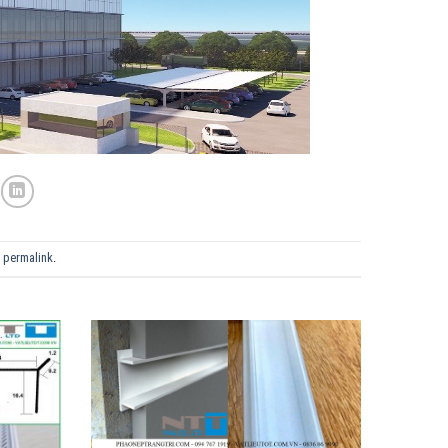
e
permalink
.