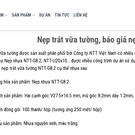
AM
SẢN PHẨM
DỰ ÁN
TIN TỨC
LIÊN HỆ
Nẹp trát vữa tường, báo giá n
vữa tường được sản xuất phân phối bởi Công ty NTT Việt Nam có nhiều
hư Nẹp nhựa NTT-G8.2, NTT-U20x10… được nhiều công trình dự án sử dụng
nẹp trát vữa tường NTT-G8.2 cụ thể nhưa sau:
ng hóa sản phẩm: Nẹp nhựa NTT-G8.2
ch sản phẩm: Hai cạnh góc V27.5×16.5 mm, mũ góc 8.2mm dày 1.2mm,
h đóng gói: 100 thanh/ hộp (tương ứng 250 mét/ hộp)
ệu sản phẩm: Nhựa nguyên sinh, màu trắng