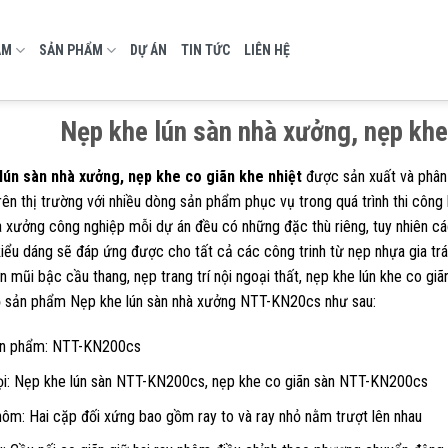
AM
SẢN PHẨM
DỰ ÁN
TIN TỨC
LIÊN HỆ
Nẹp khe lún sàn nhà xưởng, nẹp khe
lún sàn nhà xưởng, nẹp khe co giãn khe nhiệt
được sản xuất và phân 
rên thị trường với nhiều dòng sản phẩm phục vụ trong quá trình thi công
 xưởng công nghiệp mỗi dự án đều có những đặc thù riêng, tuy nhiên 
ểu dáng sẽ đáp ứng được cho tất cả các công trinh từ nẹp nhựa gia trá
n mũi bậc cầu thang, nẹp trang trí nội ngoại thất, nẹp khe lún khe co giãn
Bộ sản phẩm Nẹp khe lún sàn nhà xưởng NTT-KN20cs như sau:
n phẩm: NTT-KN200cs
ọi: Nẹp khe lún sàn NTT-KN200cs, nẹp khe co giãn sàn NTT-KN200cs
ôm: Hai cặp đối xứng bao gồm ray to và ray nhỏ nằm trượt lên nhau