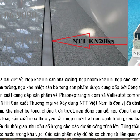
là bài viết về Nẹp khe lún sàn nhà xưởng, nẹp nhôm khe lún, nẹp che khe
àn tường, nẹp khe nhiệt sàn bê tông sản phẩm được cung cấp bởi Công t
n xuất cung cấp sản phẩm về Phaoneptrangtri.com và Vatlieutot.com.v
NHH Sản xuất Thương mại và Xây dựng NTT Việt Nam là đơn vị đã dành 
ún, Khe nhiệt bê tông, chống trơn trượt, nẹp đồng sàn gỗ, nẹp đồng trang
 loại, sản xuất inox theo yêu cầu, nẹp nhựa trát góc cạnh tường, các l
ến độ thời gian, nhu cầu số lượng cho các dự án công trình lớn, Tổng th
ố nước trong khu vực. Các sản phẩm đầy đủ hồ sơ chứng từ liên quan v