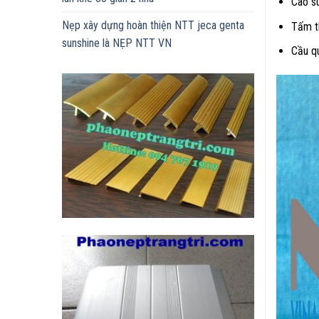
Cao su
Nẹp xây dựng hoàn thiện NTT jeca genta
Tấm t
sunshine là NẸP NTT VN
Cầu qu