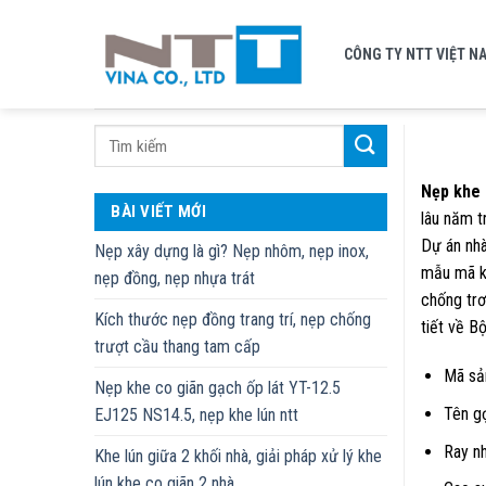
Skip
to
CÔNG TY NTT VIỆT N
content
Nẹp khe 
BÀI VIẾT MỚI
lâu năm t
Dự án nhà
Nẹp xây dựng là gì? Nẹp nhôm, nẹp inox,
mẫu mã ki
nẹp đồng, nẹp nhựa trát
chống trơ
Kích thước nẹp đồng trang trí, nẹp chống
tiết về 
trượt cầu thang tam cấp
Mã sả
Nẹp khe co giãn gạch ốp lát YT-12.5
Tên g
EJ125 NS14.5, nẹp khe lún ntt
Ray nh
Khe lún giữa 2 khối nhà, giải pháp xử lý khe
lún khe co giãn 2 nhà