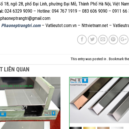
ố 18, ngõ 28, phố Đại Linh, phường Đại Mỗ, Thành Phố Hà Nội, Việt Na
i:
024 6329 9090 – Hotline: 094 767 1919 – 083 606 9090 – 0911 66
tphaoneptrangtri@gmail.com
Phaoneptrangtri.com
– Vatlieutot.com.vn – Nttvietnam.net – Vatlieut
This entry was posted in . Bookmark th
ẾT LIÊN QUAN