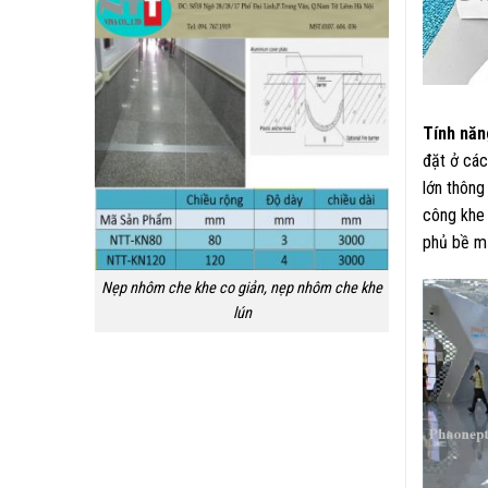
Tính năn
đặt ở các
lớn thông
công khe 
phủ bề mặ
Nẹp nhôm che khe co giản, nẹp nhôm che khe
lún