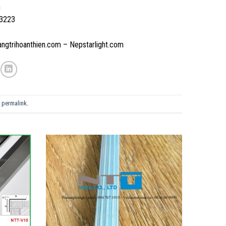
m
 3223
rangtrihoanthien.com – Nepstarlight.com
e
permalink
.