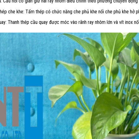
: Cầu nối co giãn giữ hai ray nhôm điều chỉnh theo phương chuyển động 
hép che khe: Tấm thép có chức năng che phủ khe nối che phủ khe hở ph
ay: Thanh thép cầu quay được móc vào rãnh ray nhôm lớn và vít inox nố