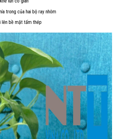
khe lún co giãn
ía trong của hai bộ ray nhôm
i lên bề mặt tấm thép