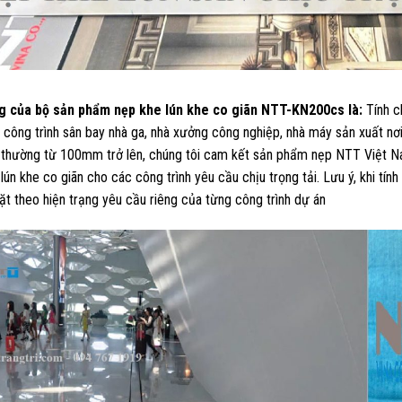
g của bộ sản phẩm nẹp khe lún khe co giãn NTT-KN200cs là:
Tính ch
 công trình sân bay nhà ga, nhà xưởng công nghiệp, nhà máy sản xuất nơi 
 thường từ 100mm trở lên, chúng tôi cam kết sản phẩm nẹp NTT Việt N
lún khe co giãn cho các công trình yêu cầu chịu trọng tải. Lưu ý, khi tín
t theo hiện trạng yêu cầu riêng của từng công trình dự án