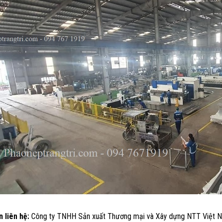
 liên hệ:
Công ty TNHH Sản xuất Thương mại và Xây dựng NTT Việt 