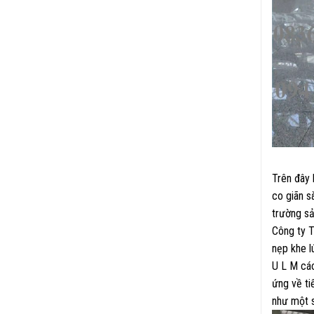
Trên đây 
co giãn s
trường sả
Công ty T
nẹp khe l
U L M các
ứng về ti
như một s