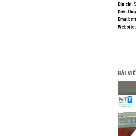
Địa chỉ:
S
Điện thoạ
Email:
nt
Website:
BÀI VI