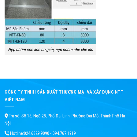
Nẹp nhôm che khe co giản, nẹp nhôm che khe lún
CÔNG TY TNHH SẢN XUẤT THƯƠNG MẠI VÀ XÂY DỰNG NTT
VIỆT NAM
Trụ sở: Số 18, Ngõ 28, Phố Đại Linh, Phường Đại Mỗ, Thành Phố Hà
Nội.
Hotline:
024.6329.9090 - 094.767.1919