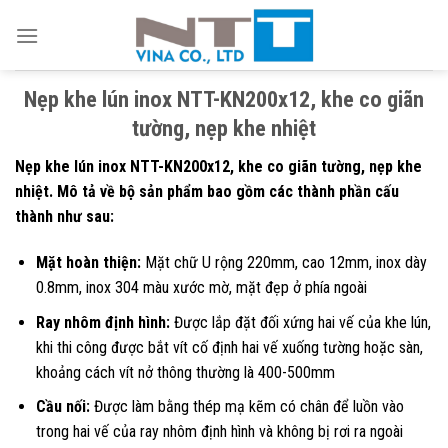
Skip
to
content
Nẹp khe lún inox NTT-KN200x12, khe co giãn
tường, nẹp khe nhiệt
Nẹp khe lún inox NTT-KN200x12, khe co giãn tường, nẹp khe
nhiệt. Mô tả về bộ sản phẩm bao gồm các thành phần cấu
thành như sau:
Mặt hoàn thiện:
Mặt chữ U rộng 220mm, cao 12mm, inox dày
0.8mm, inox 304 màu xước mờ, mặt đẹp ở phía ngoài
Ray nhôm định hình:
Được lắp đặt đối xứng hai vế của khe lún,
khi thi công được bắt vít cố định hai vế xuống tường hoặc sàn,
khoảng cách vít nở thông thường là 400-500mm
Cầu nối:
Được làm bằng thép mạ kẽm có chân để luồn vào
trong hai vế của ray nhôm định hình và không bị rơi ra ngoài