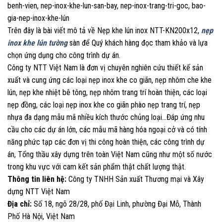
Trên đây là bài viết mô tả về Nẹp khe lún inox NTT-KN200x12,
nẹp
inox khe lún tường
sàn để Quý khách hàng đọc tham khảo và lựa
chọn ứng dụng cho công trình dự án.
Công ty NTT Việt Nam là đơn vị chuyên nghiên cứu thiết kế sản
xuất và cung ứng các loại nẹp inox khe co giãn, nẹp nhôm che khe
lún, nẹp khe nhiệt bê tông, nẹp nhôm trang trí hoàn thiện, các loại
nẹp đồng, các loại nẹp inox khe co giãn phào nẹp trang trí, nẹp
nhựa đa dạng mẫu mã nhiều kích thước chủng loại…Đáp ứng nhu
cầu cho các dự án lớn, các mẫu mã hàng hóa ngoại cở và có tính
năng phức tạp các đơn vị thi công hoàn thiện, các công trình dự
án, Tổng thầu xây dựng trên toàn Việt Nam cũng như một số nước
trong khu vực với cam kết sản phẩm thật chất lượng thật.
Thông tin liên hệ:
Công ty TNHH Sản xuất Thương mại và Xây
dựng NTT Việt Nam
Địa chỉ:
Số 18, ngõ 28/28, phố Đại Linh, phường Đại Mỗ, Thành
Phố Hà Nội, Việt Nam