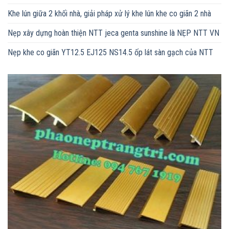
Khe lún giữa 2 khối nhà, giải pháp xử lý khe lún khe co giãn 2 nhà
Nẹp xây dựng hoàn thiện NTT jeca genta sunshine là NẸP NTT VN
Nẹp khe co giãn YT12.5 EJ125 NS14.5 ốp lát sàn gạch của NTT