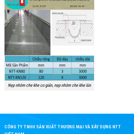
Nẹp nhôm che khe co giản, nẹp nhôm che khe lún
CÔNG TY TNHH SẢN XUẤT THƯƠNG MẠI VÀ XÂY DỰNG NTT