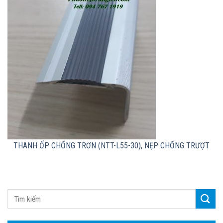
THANH ỐP CHỐNG TRƠN (NTT-L55-30), NẸP CHỐNG TRƯỢT