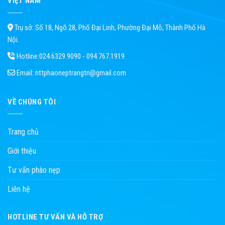
VIỆT NAM
Trụ sở: Số 18, Ngõ 28, Phố Đại Linh, Phường Đại Mỗ, Thành Phố Hà
Nội.
Hotline:
024.6329.9090 - 094.767.1919
Email:
nttphaoneptrangtri@gmail.com
VỀ CHÚNG TÔI
Trang chủ
Giới thiệu
Tư vấn phào nẹp
Liên hệ
HOTLINE TƯ VẤN VÀ HỖ TRỢ