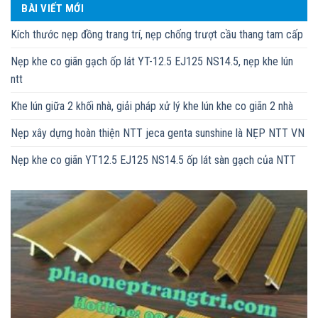
BÀI VIẾT MỚI
Kích thước nẹp đồng trang trí, nẹp chống trượt cầu thang tam cấp
Nẹp khe co giãn gạch ốp lát YT-12.5 EJ125 NS14.5, nẹp khe lún
ntt
Khe lún giữa 2 khối nhà, giải pháp xử lý khe lún khe co giãn 2 nhà
Nẹp xây dựng hoàn thiện NTT jeca genta sunshine là NẸP NTT VN
Nẹp khe co giãn YT12.5 EJ125 NS14.5 ốp lát sàn gạch của NTT