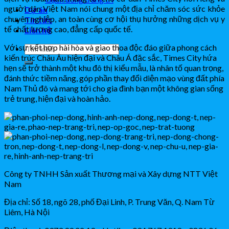
người dân Việt Nam nói chung một địa chỉ chăm sóc sức khỏe
Dự án
chuyên nghiệp, an toàn cùng cơ hội thụ hưởng những dịch vụ y
Tin tức
tế chất lượng cao, đẳng cấp quốc tế.
Liên hệ
Với sự kết hợp hài hòa và giao thoa độc đáo giữa phong cách
kiến trúc Châu Âu hiện đại và Châu Á đặc sắc, Times City hứa
hẹn sẽ trở thành một khu đô thị kiểu mẫu, là nhân tố quan trọng,
đánh thức tiềm năng, góp phần thay đổi diện mạo vùng đất phía
Nam Thủ đô và mang tới cho gia đình bạn một không gian sống
trẻ trung, hiện đại và hoàn hảo.
Công ty TNHH Sản xuất Thương mại và Xây dựng NTT Việt
Nam
Địa chỉ: Số 18, ngõ 28, phố Đại Linh, P. Trung Văn, Q. Nam Từ
Liêm, Hà Nội