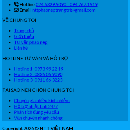
Hotline:
024.6329.9090 - 094.767.1919
Email:
nttphaoneptrangtri@gmail.com
VỀ CHÚNG TÔI
Trang chủ
Giới thiệu
Tư vấn phào nẹp
Liên hệ
HOTLINE TƯ VẤN VÀ HỖ TRỢ
Hotline 1: 0973 99 22 19
Hotline 2: 0836 06 9090
Hotline 3: 0911 66 3223
TẠI SAO NÊN CHỌN CHÚNG TÔI
Chuyên gia nhiều kinh nhiệm
Hỗ trợ nhiệt tình 24/7
Phân tích đúng yêu cầu
Vận chuyển nhanh chóng
Copyright 2026 ©
NTT VIỆT NAM