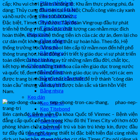
Phào chỉ tường
cấp; Khu vui chơi giải trí khổng lồ; Khu ẩm thực phong phú, đa
Phào góc cổ trần
dạng; Thủy cung đầu tiên tại Hà Nội; Chuỗi công viên cây xanh
Phào chân tường
và hồ nước rộng trên 100.000m2…
Phào lưng tường
Đặc biệt, Times City được Tập đoàn Vingroup đầu tư phát
Tấm ốp tường
triển hệ thống y tế, giáo dục chất lượng cao nhằm mục đích
Phào trần
hoàn thiện, khép kín hệ thống tiện ích của các dự án, đem lại cho
Bằng nhôm
cư dân một không gian sống thật sự hoàn hảo. Theo đó, Hệ
Bằng gỗ
thống trường học Vinschool liên cấp từ mầm non đến hết phổ
Bằng nhựa
thông trung học, hoạt động với triết lý giáo dục vì sự phát triển
Nẹp khe lún
toàn diện của học sinh ngay từ những năm đầu đời, chắt lọc,
Chống trơn trượt
kết hợp khéo léo những tinh hoa của nền giáo dục trong nước
Bằng đồng
và quốc tế, đem đến một mô hình giáo dục ưu việt, nơi các em
Bằng keo chống trơn
được trang bị những tố chất cần thiết để trở thành “công dân
Bằng nhôm
toàn cầu” nhưng vẫn duy trì được bản sắc và tâm hồn Việt
Bằng nhựa
Nam.
Keo dán
Keo Silicon
Keo Titebond
Bên cạnh đó, Bệnh viện Đa khoa Quốc tế Vinmec – Bệnh viện
Gạch trang trí
đẳng cấp quốc tế nằm trong Khu đô thị Times City với hơn 600
Gạch kính
phòng khám chữa bệnh nội trú và bán trú khép kín, được đầu
Gạch thẻ
tư đầy đủ tiện nghi, trang thiết bị đặc biệt hiện đại cùng nhiều
Gạch đồng
dịch vụ hoàn hảo, mang tới cho cư dân Times City nói riêng và
Gạch đồng trang trí