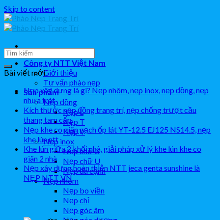
Skip to content
Công ty NTT Việt Nam
Bài viết mới
Giới thiệu
Tư vấn phào nẹp
Nẹp xây dựng là gì? Nẹp nhôm, nẹp inox, nẹp đồng, nẹp
Sản phẩm
nhựa trát
Nẹp đồng
Kích thước nẹp đồng trang trí, nẹp chống trượt cầu
Nẹp L
thang tam cấp
Nẹp T
Nẹp khe co giãn gạch ốp lát YT-12.5 EJ125 NS14.5, nẹp
Nẹp V
khe lún ntt
Nẹp inox
Khe lún giữa 2 khối nhà, giải pháp xử lý khe lún khe co
Nẹp chữ C
giãn 2 nhà
Nẹp chữ U
Nẹp xây dựng hoàn thiện NTT jeca genta sunshine là
Nẹp đa cạnh
NẸP NTT VN
Nẹp nhôm
Nẹp bo viền
Nẹp chỉ
Nẹp góc âm
Nẹp góc dương