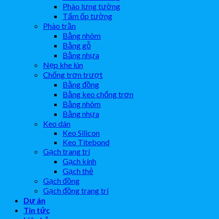
Phào lưng tường
Tấm ốp tường
Phào trần
Bằng nhôm
Bằng gỗ
Bằng nhựa
Nẹp khe lún
Chống trơn trượt
Bằng đồng
Bằng keo chống trơn
Bằng nhôm
Bằng nhựa
Keo dán
Keo Silicon
Keo Titebond
Gạch trang trí
Gạch kính
Gạch thẻ
Gạch đồng
Gạch đồng trang trí
Dự án
Tin tức