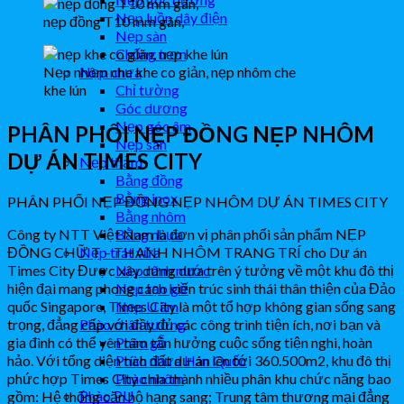
Nẹp luồn dây điện
nẹp đồng T10 mm gân,
Nẹp sàn
Chống trơn
Nẹp nhôm che khe co giản, nẹp nhôm che
Nẹp nhựa
khe lún
Chỉ tường
Góc dương
Nẹp góc âm
PHÂN PHỐI NẸP ĐỒNG NẸP NHÔM
Nẹp sàn
DỰ ÁN TIMES CITY
Nẹp thảm
Bằng đồng
Bằng inox
PHÂN PHỐI NẸP ĐỒNG NẸP NHÔM DỰ ÁN TIMES CITY
Bằng nhôm
Công ty NTT Việt Nam là đơn vị phân phối sản phẩm NẸP
Bằng nhựa
ĐỒNG CHỮ T – THANH NHÔM TRANG TRÍ cho Dự án
Nẹp trát vữa
Times City Được xây dựng dựa trên ý tưởng về một khu đô thị
Nẹp rãnh nước
hiện đại mang phong cách kiến trúc sinh thái thân thiện của Đảo
Nẹp tạo gờ
quốc Singapore, Times City là một tổ hợp không gian sống sang
Nẹp U âm
trọng, đẳng cấp với đầy đủ các công trình tiện ích, nơi bạn và
Phào chân tường
gia đình có thể yên tâm tận hưởng cuộc sống tiện nghi, hoàn
Phào gỗ
hảo. Với tổng diện tích đất dự án lên tới 360.500m2, khu đô thị
Phào nhựa Hàn Quốc
phức hợp Times City chia thành nhiều phân khu chức năng bao
Phào nhôm
Phào PU
gồm: Hệ thống căn hộ hạng sang; Trung tâm thương mại đẳng