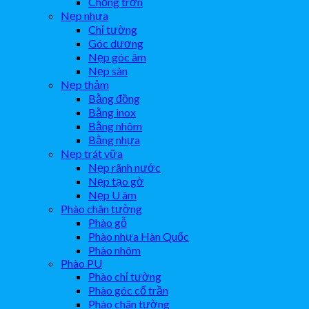
Chống trơn
Nẹp nhựa
Chỉ tường
Góc dương
Nẹp góc âm
Nẹp sàn
Nẹp thảm
Bằng đồng
Bằng inox
Bằng nhôm
Bằng nhựa
Nẹp trát vữa
Nẹp rãnh nước
Nẹp tạo gờ
Nẹp U âm
Phào chân tường
Phào gỗ
Phào nhựa Hàn Quốc
Phào nhôm
Phào PU
Phào chỉ tường
Phào góc cổ trần
Phào chân tường