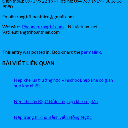
Điện thoại: 0973 99 22 19 – Hotline: 094 767 1919 – 0836 06
9090
Email: trangtrihoanthien@gmail.com
Website:
Phaoneptrangtri.com
– Nttvietnam.net –
Vatlieutrangtrihoanthien.com
This entry was posted in . Bookmark the
permalink
.
BÀI VIẾT LIÊN QUAN
Nẹp khe lún trường học Vinschool, nẹp khe co giãn
nẹp khe nhiệt
Nẹp khe lún BigC Đắk Lắk, nẹp khe co giãn
Nẹp trang trí cho Bệnh viện Hồng Ngọc