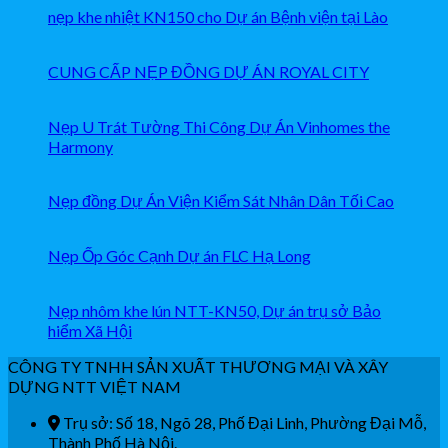
nẹp khe nhiệt KN150 cho Dự án Bệnh viện tại Lào
CUNG CẤP NẸP ĐỒNG DỰ ÁN ROYAL CITY
Nẹp U Trát Tường Thi Công Dự Án Vinhomes the
Harmony
Nẹp đồng Dự Án Viện Kiểm Sát Nhân Dân Tối Cao
Nẹp Ốp Góc Cạnh Dự án FLC Hạ Long
Nẹp nhôm khe lún NTT-KN50, Dự án trụ sở Bảo
hiểm Xã Hội
CÔNG TY TNHH SẢN XUẤT THƯƠNG MẠI VÀ XÂY
DỰNG NTT VIỆT NAM
Trụ sở: Số 18, Ngõ 28, Phố Đại Linh, Phường Đại Mỗ,
Thành Phố Hà Nội.