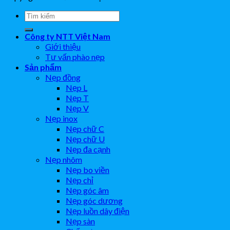
Công ty NTT Việt Nam
Giới thiệu
Tư vấn phào nẹp
Sản phẩm
Nẹp đồng
Nẹp L
Nẹp T
Nẹp V
Nẹp inox
Nẹp chữ C
Nẹp chữ U
Nẹp đa cạnh
Nẹp nhôm
Nẹp bo viền
Nẹp chỉ
Nẹp góc âm
Nẹp góc dương
Nẹp luồn dây điện
Nẹp sàn